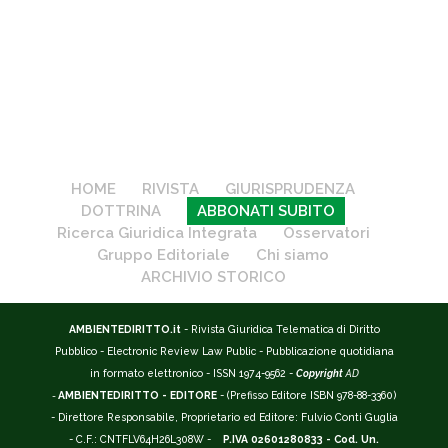
HOME
RIVISTA
GIURISPRUDENZA
DOTTRINA
ABBONATI SUBITO
Ricerca Giuridica Integrata
Osservatori
Gruppo Editoriale
Chi siamo
ARCHIVIO STORICO
AMBIENTEDIRITTO.it
- Rivista Giuridica Telematica di Diritto
Pubblico - Electronic Review Law Public - Pubblicazione quotidiana
in formato elettronico - ISSN 1974-9562 -
Copyright
AD
-
AMBIENTEDIRITTO - EDITORE
- (Prefisso Editore ISBN 978-88-3360)
- Direttore Responsabile, Proprietario ed Editore: Fulvio Conti Guglia
- C.F.: CNTFLV64H26L308W -
P.IVA 02601280833 - Cod. Un.