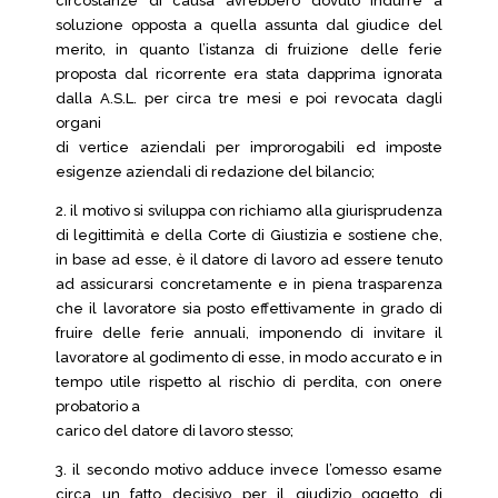
circostanze di causa avrebbero dovuto indurre a
soluzione opposta a quella assunta dal giudice del
merito, in quanto l’istanza di fruizione delle ferie
proposta dal ricorrente era stata dapprima ignorata
dalla A.S.L. per circa tre mesi e poi revocata dagli
organi
di vertice aziendali per improrogabili ed imposte
esigenze aziendali di redazione del bilancio;
2. il motivo si sviluppa con richiamo alla giurisprudenza
di legittimità e della Corte di Giustizia e sostiene che,
in base ad esse, è il datore di lavoro ad essere tenuto
ad assicurarsi concretamente e in piena trasparenza
che il lavoratore sia posto effettivamente in grado di
fruire delle ferie annuali, imponendo di invitare il
lavoratore al godimento di esse, in modo accurato e in
tempo utile rispetto al rischio di perdita, con onere
probatorio a
carico del datore di lavoro stesso;
3. il secondo motivo adduce invece l’omesso esame
circa un fatto decisivo per il giudizio oggetto di