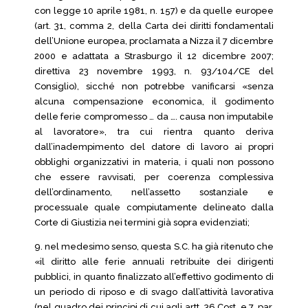
con legge 10 aprile 1981, n. 157) e da quelle europee
(art. 31, comma 2, della Carta dei diritti fondamentali
dell’Unione europea, proclamata a Nizza il 7 dicembre
2000 e adattata a Strasburgo il 12 dicembre 2007;
direttiva 23 novembre 1993, n. 93/104/CE del
Consiglio), sicché non potrebbe vanificarsi «senza
alcuna compensazione economica, il godimento
delle ferie compromesso … da …. causa non imputabile
al lavoratore», tra cui rientra quanto deriva
dall’inadempimento del datore di lavoro ai propri
obblighi organizzativi in materia, i quali non possono
che essere ravvisati, per coerenza complessiva
dell’ordinamento, nell’assetto sostanziale e
processuale quale compiutamente delineato dalla
Corte di Giustizia nei termini già sopra evidenziati;
9. nel medesimo senso, questa S.C. ha già ritenuto che
«il diritto alle ferie annuali retribuite dei dirigenti
pubblici, in quanto finalizzato all’effettivo godimento di
un periodo di riposo e di svago dall’attività lavorativa
(nel quadro dei principi di cui agli artt. 36 Cost. e 7, par.