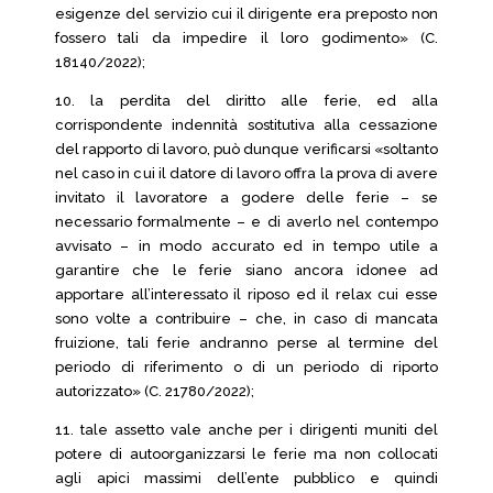
esigenze del servizio cui il dirigente era preposto non
fossero tali da impedire il loro godimento» (C.
18140/2022);
10. la perdita del diritto alle ferie, ed alla
corrispondente indennità sostitutiva alla cessazione
del rapporto di lavoro, può dunque verificarsi «soltanto
nel caso in cui il datore di lavoro offra la prova di avere
invitato il lavoratore a godere delle ferie – se
necessario formalmente – e di averlo nel contempo
avvisato – in modo accurato ed in tempo utile a
garantire che le ferie siano ancora idonee ad
apportare all’interessato il riposo ed il relax cui esse
sono volte a contribuire – che, in caso di mancata
fruizione, tali ferie andranno perse al termine del
periodo di riferimento o di un periodo di riporto
autorizzato» (C. 21780/2022);
11. tale assetto vale anche per i dirigenti muniti del
potere di autoorganizzarsi le ferie ma non collocati
agli apici massimi dell’ente pubblico e quindi