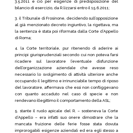
3.5.2011 e ciò per esigenze di predisposizione del
bilancio di esercizio, da R.lizzarsi entro il 15.6.2011;
3. il Tribunale di Frosinone, decidendo sull’opposizione
al già menzionato decreto ingiuntivo, la rigettava, ma
la sentenza è stata poi riformata dalla Corte d’Appello
di Roma;
4. la Corte territoriale, pur ritenendo di aderire ai
principi giurisprudenziali secondo cui non poteva farsi
ricadere sul lavoratore l’eventuale disfunzione
dell’organizzazione aziendale che avesse reso
necessario lo svolgimento di attività ulteriore anche
occupando il legittimo e irrinunciabile tempo di riposo
del lavoratore, affermava che essi non confliggevano
con quanto accaduto nel caso di specie e non
rendevano illegittimo il comportamento della ASL;
5. stante il ruolo apicale del R. – sosteneva la Corte
d’Appello – era infatti suo onere dimostrare che la
mancata fruizione delle ferie fosse stata dovuta
improrogabili esigenze aziendali ed era egli stesso a