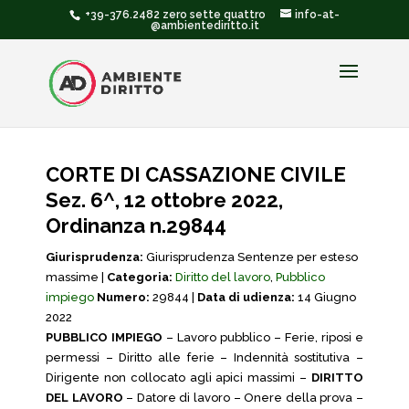
+39-376.2482 zero sette quattro
info-at-
@ambientediritto.it
CORTE DI CASSAZIONE CIVILE
Sez. 6^, 12 ottobre 2022,
Ordinanza n.29844
Giurisprudenza:
Giurisprudenza Sentenze per esteso
massime |
Categoria:
Diritto del lavoro
,
Pubblico
impiego
Numero:
29844 |
Data di udienza:
14 Giugno
2022
PUBBLICO IMPIEGO
– Lavoro pubblico – Ferie, riposi e
permessi – Diritto alle ferie – Indennità sostitutiva –
Dirigente non collocato agli apici massimi –
DIRITTO
DEL LAVORO
– Datore di lavoro – Onere della prova –