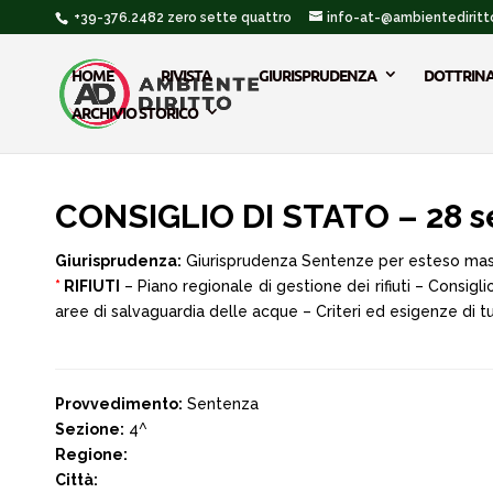
+39-376.2482 zero sette quattro
info-at-@ambientediritto
HOME
RIVISTA
GIURISPRUDENZA
DOTTRIN
ARCHIVIO STORICO
CONSIGLIO DI STATO – 28 s
Giurisprudenza:
Giurisprudenza Sentenze per esteso ma
*
RIFIUTI
– Piano regionale di gestione dei rifiuti – Consig
aree di salvaguardia delle acque – Criteri ed esigenze di tu
Provvedimento:
Sentenza
Sezione:
4^
Regione:
Città: