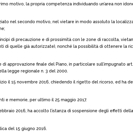
rimo motivo, la propria competenza individuando un’area non idonea
to nel secondo motivo, nel vietare in modo assoluto la localizzazio
ne;
ncipi di precauzione e di prossimità con le zone di raccolta, vietand
i di quelle già autorizzate), nonché la possibilità di ottenere la r
i approvazione finale del Piano, in particolare sull’impugnato art.
ella legge regionale n. 3 del 2000.
izio il 15 novembre 2016, chiedendo il rigetto del ricorso, ed ha depo
ti e memorie, per ultimo il 25 maggio 2017.
ebbraio 2016, ha accolto l’istanza di sospensione degli effetti d
lica del 15 giugno 2016.