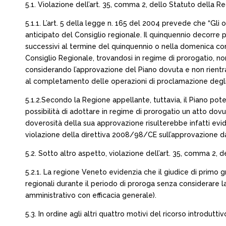
5.1. Violazione dell’art. 35, comma 2, dello Statuto della R
5.1.1. L’art. 5 della legge n. 165 del 2004 prevede che “Gli o
anticipato del Consiglio regionale. Il quinquennio decorre p
successivi al termine del quinquennio o nella domenica comp
Consiglio Regionale, trovandosi in regime di prorogatio, non 
considerando l’approvazione del Piano dovuta e non rientran
al completamento delle operazioni di proclamazione degli e
5.1.2.Secondo la Regione appellante, tuttavia, il Piano po
possibilità di adottare in regime di prorogatio un atto dov
doverosità della sua approvazione risulterebbe infatti evi
violazione della direttiva 2008/98/CE sull’approvazione da pa
5.2. Sotto altro aspetto, violazione dell’art. 35, comma 2, 
5.2.1. La regione Veneto evidenzia che il giudice di primo gr
regionali durante il periodo di proroga senza considerare la 
amministrativo con efficacia generale).
5.3. In ordine agli altri quattro motivi del ricorso introdutt