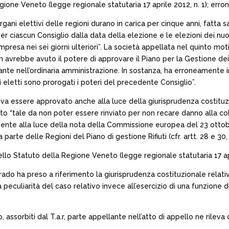
egione Veneto (legge regionale statutaria 17 aprile 2012, n. 1); erro
rgani elettivi delle regioni durano in carica per cinque anni, fatta sa
er ciascun Consiglio dalla data della elezione e le elezioni dei nuo
resa nei sei giorni ulteriori”. La società appellata nel quinto mot
avrebbe avuto il potere di approvare il Piano per la Gestione dei Rifi
te nell’ordinaria amministrazione. In sostanza, ha erroneamente int
letti sono prorogati i poteri del precedente Consiglio”.
teva essere approvato anche alla luce della giurisprudenza costituz
uto “tale da non poter essere rinviato per non recare danno alla col
dente alla luce della nota della Commissione europea del 23 ottobre
rte delle Regioni del Piano di gestione Rifiuti (cfr. artt. 28 e 30, 
dello Statuto della Regione Veneto (legge regionale statutaria 17 ap
ado ha preso a riferimento la giurisprudenza costituzionale relativa 
peculiarità del caso relativo invece all’esercizio di una funzione di
ivo, assorbiti dal T.a.r, parte appellante nell’atto di appello ne rile