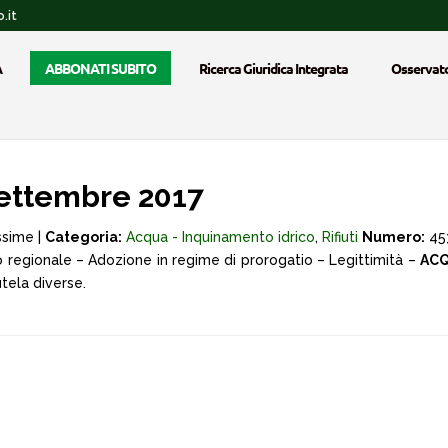
.it
A
ABBONATI SUBITO
Ricerca Giuridica Integrata
Osservato
ettembre 2017
ssime |
Categoria:
Acqua - Inquinamento idrico
,
Rifiuti
Numero:
45
lio regionale – Adozione in regime di prorogatio – Legittimità –
ACQ
tela diverse.