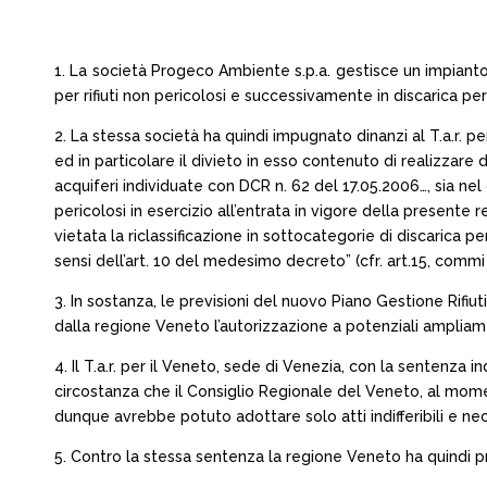
1. La società Progeco Ambiente s.p.a. gestisce un impianto 
per rifiuti non pericolosi e successivamente in discarica pe
2. La stessa società ha quindi impugnato dinanzi al T.a.r. p
ed in particolare il divieto in esso contenuto di realizzare d
acquiferi individuate con DCR n. 62 del 17.05.2006…, sia nel
pericolosi in esercizio all’entrata in vigore della presente
vietata la riclassificazione in sottocategorie di discarica per 
sensi dell’art. 10 del medesimo decreto” (cfr. art.15, commi
3. In sostanza, le previsioni del nuovo Piano Gestione Rifiut
dalla regione Veneto l’autorizzazione a potenziali ampliame
4. Il T.a.r. per il Veneto, sede di Venezia, con la sentenza
circostanza che il Consiglio Regionale del Veneto, al mom
dunque avrebbe potuto adottare solo atti indifferibili e nec
5. Contro la stessa sentenza la regione Veneto ha quindi p