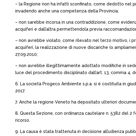
– la Regione non ha infatti sconfinato, come dedotto nel p
invadendo anche una competenza della Provincia;
– non sarebbe incorsa in una contraddizione, come evidenzia
acquiferi e dall’altra permettendola previa raccomandazio
– non avrebbe violato, come rilevato nel terzo motivo, i pri
acquiferi, la realizzazione di nuove discariche (o ampliament
27.09.2010;
– non avrebbe illegittimamente adottato modifiche in sede d
luce del procedimento disciplinato dall’art. 13, comma 4, d
6. La società Progeco Ambiente s.p.a. si è costituita in giud
2017.
7. Anche la regione Veneto ha depositato ulteriori documen
8. Questa Sezione, con ordinanza cautelare n. 5382 del 2 f
ricorso.
9. La causa è stata trattenuta in decisione all’udienza pubb