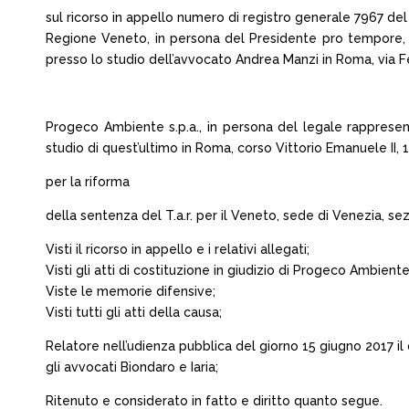
sul ricorso in appello numero di registro generale 7967 de
Regione Veneto, in persona del Presidente pro tempore, 
presso lo studio dell’avvocato Andrea Manzi in Roma, via Fe
Progeco Ambiente s.p.a., in persona del legale rappresen
studio di quest’ultimo in Roma, corso Vittorio Emanuele II, 1
per la riforma
della sentenza del T.a.r. per il Veneto, sede di Venezia, se
Visti il ricorso in appello e i relativi allegati;
Visti gli atti di costituzione in giudizio di Progeco Ambiente 
Viste le memorie difensive;
Visti tutti gli atti della causa;
Relatore nell’udienza pubblica del giorno 15 giugno 2017 il
gli avvocati Biondaro e Iaria;
Ritenuto e considerato in fatto e diritto quanto segue.