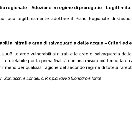
glio regionale – Adozione in regime di prorogatio – Legittimità.
atio, può legittimamente adottare il Piano Regionale di Gestio
i ai nitrati e aree di salvaguardia delle acque – Criteri ed e
el 2006, le aree vulnerabili ai nitrati e le aree di salvaguardia del
 sia tutelabile per la prima finalità con una misura più tenue (are
venir meno per qualsiasi ragione del secondo regime di tutela fareb
 Zanlucchi e Londei) c. P. s.p.a. (avv.ti Biondaro e Iaria)