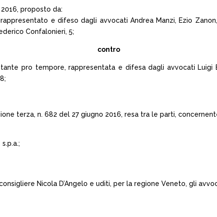
l 2016, proposto da:
rappresentato e difeso dagli avvocati Andrea Manzi, Ezio Zanon, 
derico Confalonieri, 5;
contro
tante pro tempore, rappresentata e difesa dagli avvocati Luigi 
8;
zione terza, n. 682 del 27 giugno 2016, resa tra le parti, concernent
s.p.a.;
 consigliere Nicola D’Angelo e uditi, per la regione Veneto, gli avv