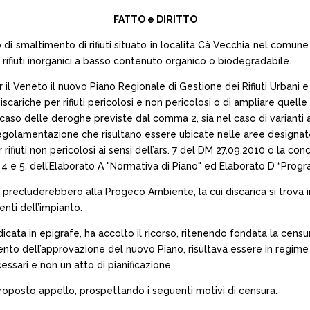
FATTO e DIRITTO
di smaltimento di rifiuti situato in località Cà Vecchia nel comune 
r rifiuti inorganici a basso contenuto organico o biodegradabile.
er il Veneto il nuovo Piano Regionale di Gestione dei Rifiuti Urbani
iscariche per rifiuti pericolosi e non pericolosi o di ampliare quelle
 caso delle deroghe previste dal comma 2, sia nel caso di varianti al
 regolamentazione che risultano essere ubicate nelle aree designate
rifiuti non pericolosi ai sensi dell’ars. 7 del DM 27.09.2010 o la conce
 4 e 5, dell’Elaborato A "Normativa di Piano" ed Elaborato D “Progr
i precluderebbero alla Progeco Ambiente, la cui discarica si trova in 
nti dell’impianto.
 indicata in epigrafe, ha accolto il ricorso, ritenendo fondata la ce
ento dell’approvazione del nuovo Piano, risultava essere in regime
essari e non un atto di pianificazione.
roposto appello, prospettando i seguenti motivi di censura.