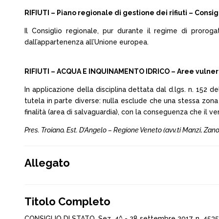
RIFIUTI – Piano regionale di gestione dei rifiuti – Consi
Il Consiglio regionale, pur durante il regime di prorog
dall’appartenenza all’Unione europea.
RIFIUTI – ACQUA E INQUINAMENTO IDRICO – Aree vulnerabil
In applicazione della disciplina dettata dal d.lgs. n. 152 d
tutela in parte diverse: nulla esclude che una stessa zona
finalità (area di salvaguardia), con la conseguenza che il 
Pres. Troiano, Est. D’Angelo – Regione Veneto (avv.ti Manzi, Zanon,
Allegato
Titolo Completo
CONSIGLIO DI STATO, Sez. 4^ - 28 settembre 2017, n. 4535