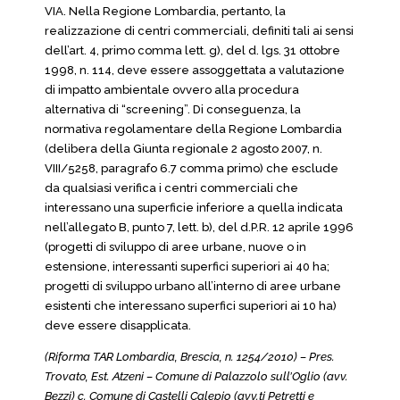
VIA. Nella Regione Lombardia, pertanto, la
realizzazione di centri commerciali, definiti tali ai sensi
dell’art. 4, primo comma lett. g), del d. lgs. 31 ottobre
1998, n. 114, deve essere assoggettata a valutazione
di impatto ambientale ovvero alla procedura
alternativa di “screening”. Di conseguenza, la
normativa regolamentare della Regione Lombardia
(delibera della Giunta regionale 2 agosto 2007, n.
VIII/5258, paragrafo 6.7 comma primo) che esclude
da qualsiasi verifica i centri commerciali che
interessano una superficie inferiore a quella indicata
nell’allegato B, punto 7, lett. b), del d.P.R. 12 aprile 1996
(progetti di sviluppo di aree urbane, nuove o in
estensione, interessanti superfici superiori ai 40 ha;
progetti di sviluppo urbano all’interno di aree urbane
esistenti che interessano superfici superiori ai 10 ha)
deve essere disapplicata.
(Riforma TAR Lombardia, Brescia, n. 1254/2010) – Pres.
Trovato, Est. Atzeni – Comune di Palazzolo sull’Oglio (avv.
Bezzi) c. Comune di Castelli Calepio (avv.ti Petretti e