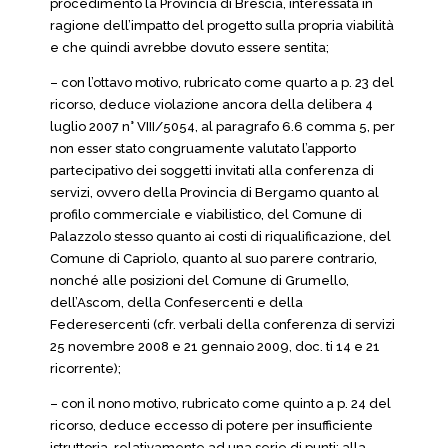
procedimento la Provincia di Brescia, interessata in
ragione dell’impatto del progetto sulla propria viabilità
e che quindi avrebbe dovuto essere sentita;
– con l’ottavo motivo, rubricato come quarto a p. 23 del
ricorso, deduce violazione ancora della delibera 4
luglio 2007 n° VIII/5054, al paragrafo 6.6 comma 5, per
non esser stato congruamente valutato l’apporto
partecipativo dei soggetti invitati alla conferenza di
servizi, ovvero della Provincia di Bergamo quanto al
profilo commerciale e viabilistico, del Comune di
Palazzolo stesso quanto ai costi di riqualificazione, del
Comune di Capriolo, quanto al suo parere contrario,
nonché alle posizioni del Comune di Grumello,
dell’Ascom, della Confesercenti e della
Federesercenti (cfr. verbali della conferenza di servizi
25 novembre 2008 e 21 gennaio 2009, doc. ti 14 e 21
ricorrente);
– con il nono motivo, rubricato come quinto a p. 24 del
ricorso, deduce eccesso di potere per insufficiente
istruttoria, relativamente ad una serie di punti: alla