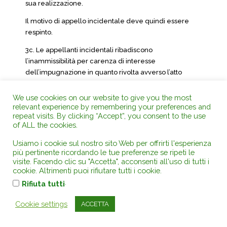
sua realizzazione.
Il motivo di appello incidentale deve quindi essere
respinto.
3c. Le appellanti incidentali ribadiscono
l’inammissibilità per carenza di interesse
dell’impugnazione in quanto rivolta avverso l’atto
autorizzatorio espresso, mentre l’effetto lesivo deve
essere imputato al silenzio assenso formatosi in
We use cookies on our website to give you the most
precedenza sulla loro istanza ai sensi dell’art. 9 del d.
relevant experience by remembering your preferences and
repeat visits. By clicking “Accept”, you consent to the use
lgs. 31 ottobre 1998, n. 114, recepito dall’art. 5 della
of ALL the cookies.
legge regionale della Lombardia 23 luglio 1999, n. 14.
Usiamo i cookie sul nostro sito Web per offrirti l'esperienza
Neanche questa argomentazione può essere
più pertinente ricordando le tue preferenze se ripeti le
condivisa.
visite. Facendo clic su "Accetta", acconsenti all'uso di tutti i
cookie. Altrimenti puoi rifiutare tutti i cookie.
Invero, è pacifica in giurisprudenza l’affermazione,
.
Rifiuta tutti
formulata anche dal primo giudice, secondo il quale il
provvedimento espresso che reitera gli effetti del
Cookie settings
ACCETTA
provvedimento implicito di assenso non costituisce atto
meramente confermativo di quest’ultimo in quanto