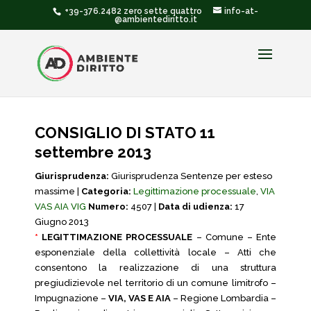
+39-376.2482 zero sette quattro
info-at-
@ambientediritto.it
CONSIGLIO DI STATO 11
settembre 2013
Giurisprudenza:
Giurisprudenza Sentenze per esteso
massime |
Categoria:
Legittimazione processuale
,
VIA
VAS AIA VIG
Numero:
4507 |
Data di udienza:
17
Giugno 2013
*
LEGITTIMAZIONE PROCESSUALE
– Comune – Ente
esponenziale della collettività locale – Atti che
consentono la realizzazione di una struttura
pregiudizievole nel territorio di un comune limitrofo –
Impugnazione –
VIA, VAS E AIA
– Regione Lombardia –