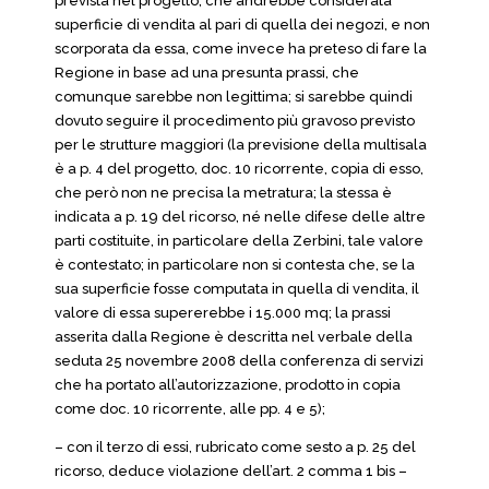
prevista nel progetto, che andrebbe considerata
superficie di vendita al pari di quella dei negozi, e non
scorporata da essa, come invece ha preteso di fare la
Regione in base ad una presunta prassi, che
comunque sarebbe non legittima; si sarebbe quindi
dovuto seguire il procedimento più gravoso previsto
per le strutture maggiori (la previsione della multisala
è a p. 4 del progetto, doc. 10 ricorrente, copia di esso,
che però non ne precisa la metratura; la stessa è
indicata a p. 19 del ricorso, né nelle difese delle altre
parti costituite, in particolare della Zerbini, tale valore
è contestato; in particolare non si contesta che, se la
sua superficie fosse computata in quella di vendita, il
valore di essa supererebbe i 15.000 mq; la prassi
asserita dalla Regione è descritta nel verbale della
seduta 25 novembre 2008 della conferenza di servizi
che ha portato all’autorizzazione, prodotto in copia
come doc. 10 ricorrente, alle pp. 4 e 5);
– con il terzo di essi, rubricato come sesto a p. 25 del
ricorso, deduce violazione dell’art. 2 comma 1 bis –