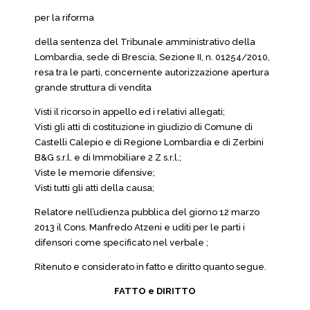
per la riforma
della sentenza del Tribunale amministrativo della
Lombardia, sede di Brescia, Sezione II, n. 01254/2010,
resa tra le parti, concernente autorizzazione apertura
grande struttura di vendita
Visti il ricorso in appello ed i relativi allegati;
Visti gli atti di costituzione in giudizio di Comune di
Castelli Calepio e di Regione Lombardia e di Zerbini
B&G s.r.l. e di Immobiliare 2 Z s.r.l.;
Viste le memorie difensive;
Visti tutti gli atti della causa;
Relatore nell’udienza pubblica del giorno 12 marzo
2013 il Cons. Manfredo Atzeni e uditi per le parti i
difensori come specificato nel verbale ;
Ritenuto e considerato in fatto e diritto quanto segue.
FATTO e DIRITTO