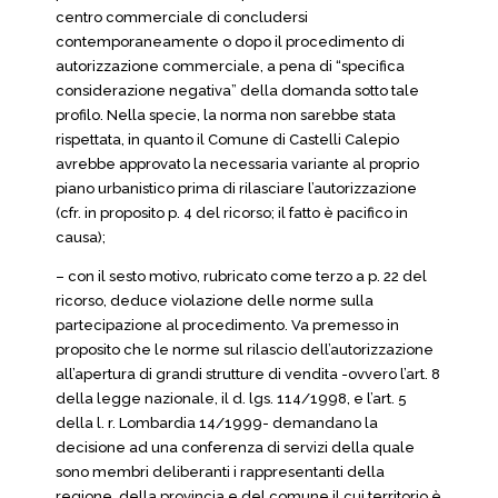
centro commerciale di concludersi
contemporaneamente o dopo il procedimento di
autorizzazione commerciale, a pena di “specifica
considerazione negativa” della domanda sotto tale
profilo. Nella specie, la norma non sarebbe stata
rispettata, in quanto il Comune di Castelli Calepio
avrebbe approvato la necessaria variante al proprio
piano urbanistico prima di rilasciare l’autorizzazione
(cfr. in proposito p. 4 del ricorso; il fatto è pacifico in
causa);
– con il sesto motivo, rubricato come terzo a p. 22 del
ricorso, deduce violazione delle norme sulla
partecipazione al procedimento. Va premesso in
proposito che le norme sul rilascio dell’autorizzazione
all’apertura di grandi strutture di vendita -ovvero l’art. 8
della legge nazionale, il d. lgs. 114/1998, e l’art. 5
della l. r. Lombardia 14/1999- demandano la
decisione ad una conferenza di servizi della quale
sono membri deliberanti i rappresentanti della
regione, della provincia e del comune il cui territorio è