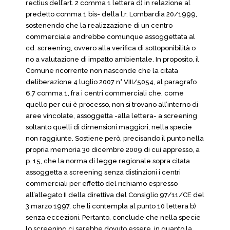
rectius dell’art. 2 comma 1 lettera d) in relazione al
predetto comma 1 bis- della l.r. Lombardia 20/1999,
sostenendo che la realizzazione di un centro
commerciale andrebbe comunque assoggettata al
cd. screening, ovvero alla verifica di sottoponibilità o
no a valutazione di impatto ambientale. In proposito, il
Comune ricorrente non nasconde che la citata
deliberazione 4 luglio 2007 n° VIII/5054, al paragrafo
6.7 comma 1, fra i centri commerciali che, come
quello per cui è processo, non si trovano all’interno di
aree vincolate, assoggetta -alla lettera- a screening
soltanto quelli di dimensioni maggiori, nella specie
non raggiunte. Sostiene però, precisando il punto nella
propria memoria 30 dicembre 2009 di cui appresso, a
p. 15, che la norma di legge regionale sopra citata
assoggetta a screening senza distinzioni i centri
commerciali per effetto del richiamo espresso
all’allegato II della direttiva del Consiglio 97/11/CE del
3 marzo 1997, che li contempla al punto 10 lettera b)
senza eccezioni. Pertanto, conclude che nella specie
lo screening ci sarebbe dovuto essere, in quanto la