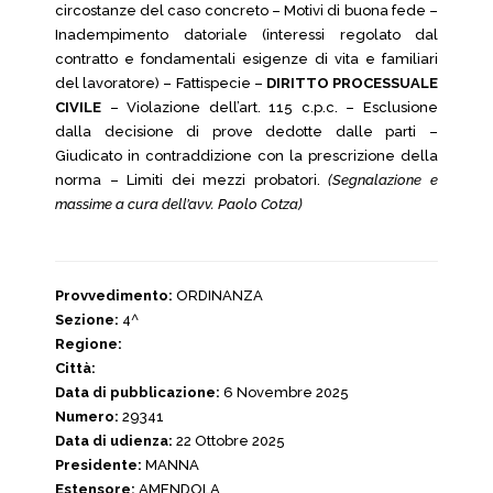
circostanze del caso concreto – Motivi di buona fede –
Inadempimento datoriale (interessi regolato dal
contratto e fondamentali esigenze di vita e familiari
del lavoratore) – Fattispecie –
DIRITTO PROCESSUALE
CIVILE
– Violazione dell’art. 115 c.p.c. – Esclusione
dalla decisione di prove dedotte dalle parti –
Giudicato in contraddizione con la prescrizione della
norma – Limiti dei mezzi probatori.
(Segnalazione e
massime a cura dell’avv. Paolo Cotza)
Provvedimento:
ORDINANZA
Sezione:
4^
Regione:
Città:
Data di pubblicazione:
6 Novembre 2025
Numero:
29341
Data di udienza:
22 Ottobre 2025
Presidente:
MANNA
Estensore:
AMENDOLA