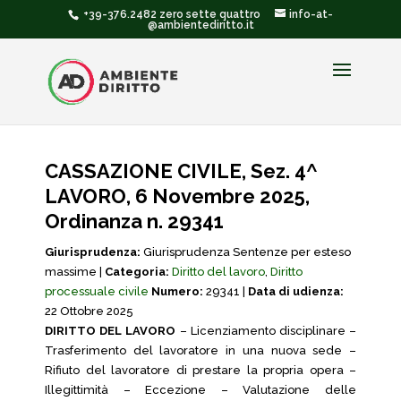
+39-376.2482 zero sette quattro
info-at-
@ambientediritto.it
CASSAZIONE CIVILE, Sez. 4^
LAVORO, 6 Novembre 2025,
Ordinanza n. 29341
Giurisprudenza:
Giurisprudenza Sentenze per esteso
massime |
Categoria:
Diritto del lavoro
,
Diritto
processuale civile
Numero:
29341 |
Data di udienza:
22 Ottobre 2025
DIRITTO DEL LAVORO
– Licenziamento disciplinare –
Trasferimento del lavoratore in una nuova sede –
Rifiuto del lavoratore di prestare la propria opera –
Illegittimità – Eccezione – Valutazione delle