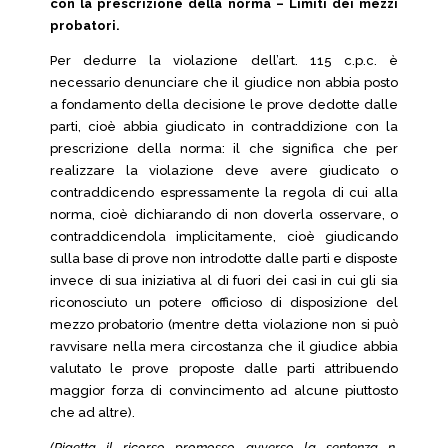
con la prescrizione della norma – Limiti dei mezzi
probatori.
Per dedurre la violazione dell’art. 115 c.p.c. è
necessario denunciare che il giudice non abbia posto
a fondamento della decisione le prove dedotte dalle
parti, cioè abbia giudicato in contraddizione con la
prescrizione della norma: il che significa che per
realizzare la violazione deve avere giudicato o
contraddicendo espressamente la regola di cui alla
norma, cioè dichiarando di non doverla osservare, o
contraddicendola implicitamente, cioè giudicando
sulla base di prove non introdotte dalle parti e disposte
invece di sua iniziativa al di fuori dei casi in cui gli sia
riconosciuto un potere officioso di disposizione del
mezzo probatorio (mentre detta violazione non si può
ravvisare nella mera circostanza che il giudice abbia
valutato le prove proposte dalle parti attribuendo
maggior forza di convincimento ad alcune piuttosto
che ad altre).
(Rigetta il ricorso promosso avverso la sentenza n.