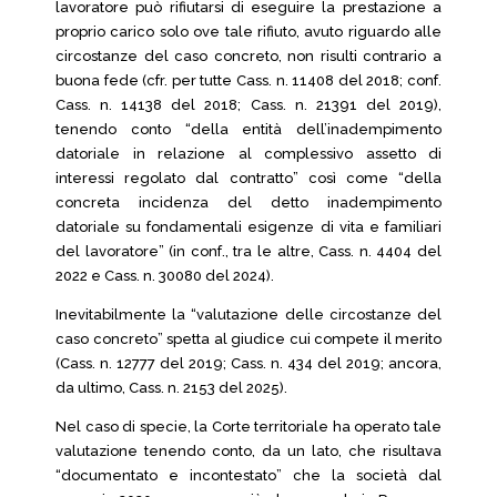
lavoratore può rifiutarsi di eseguire la prestazione a
proprio carico solo ove tale rifiuto, avuto riguardo alle
circostanze del caso concreto, non risulti contrario a
buona fede (cfr. per tutte Cass. n. 11408 del 2018; conf.
Cass. n. 14138 del 2018; Cass. n. 21391 del 2019),
tenendo conto “della entità dell’inadempimento
datoriale in relazione al complessivo assetto di
interessi regolato dal contratto” così come “della
concreta incidenza del detto inadempimento
datoriale su fondamentali esigenze di vita e familiari
del lavoratore” (in conf., tra le altre, Cass. n. 4404 del
2022 e Cass. n. 30080 del 2024).
Inevitabilmente la “valutazione delle circostanze del
caso concreto” spetta al giudice cui compete il merito
(Cass. n. 12777 del 2019; Cass. n. 434 del 2019; ancora,
da ultimo, Cass. n. 2153 del 2025).
Nel caso di specie, la Corte territoriale ha operato tale
valutazione tenendo conto, da un lato, che risultava
“documentato e incontestato” che la società dal