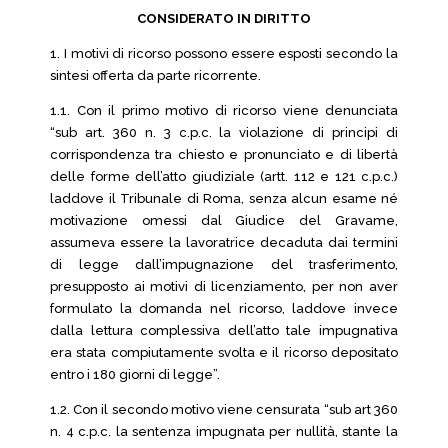
CONSIDERATO IN DIRITTO
1. I motivi di ricorso possono essere esposti secondo la
sintesi offerta da parte ricorrente.
1.1. Con il primo motivo di ricorso viene denunciata
“sub art. 360 n. 3 c.p.c. la violazione di principi di
corrispondenza tra chiesto e pronunciato e di libertà
delle forme dell’atto giudiziale (artt. 112 e 121 c.p.c.)
laddove il Tribunale di Roma, senza alcun esame né
motivazione omessi dal Giudice del Gravame,
assumeva essere la lavoratrice decaduta dai termini
di legge dall’impugnazione del trasferimento,
presupposto ai motivi di licenziamento, per non aver
formulato la domanda nel ricorso, laddove invece
dalla lettura complessiva dell’atto tale impugnativa
era stata compiutamente svolta e il ricorso depositato
entro i 180 giorni di legge”.
1.2. Con il secondo motivo viene censurata “sub art 360
n. 4 c.p.c. la sentenza impugnata per nullità, stante la