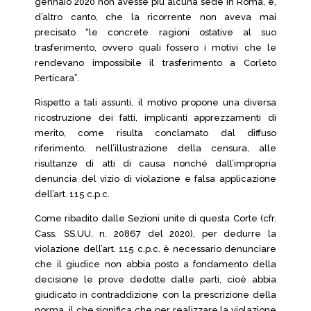
gennaio 2020 non avesse più alcuna sede in Roma, e,
d’altro canto, che la ricorrente non aveva mai
precisato “le concrete ragioni ostative al suo
trasferimento, ovvero quali fossero i motivi che le
rendevano impossibile il trasferimento a Corleto
Perticara”.
Rispetto a tali assunti, il motivo propone una diversa
ricostruzione dei fatti, implicanti apprezzamenti di
merito, come risulta conclamato dal diffuso
riferimento, nell’illustrazione della censura, alle
risultanze di atti di causa nonché dall’impropria
denuncia del vizio di violazione e falsa applicazione
dell’art. 115 c.p.c.
Come ribadito dalle Sezioni unite di questa Corte (cfr.
Cass. SS.UU. n. 20867 del 2020), per dedurre la
violazione dell’art. 115 c.p.c. è necessario denunciare
che il giudice non abbia posto a fondamento della
decisione le prove dedotte dalle parti, cioè abbia
giudicato in contraddizione con la prescrizione della
norma, il che significa che per realizzare la violazione