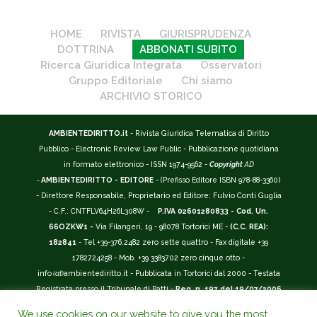
HOME
RIVISTA
GIURISPRUDENZA
DOTTRINA
ABBONATI SUBITO
Ricerca Giuridica Integrata
Osservatori
Gruppo Editoriale
Chi siamo
ARCHIVIO STORICO
AMBIENTEDIRITTO.it
- Rivista Giuridica Telematica di Diritto
Pubblico - Electronic Review Law Public - Pubblicazione quotidiana
in formato elettronico - ISSN 1974-9562 -
Copyright
AD
-
AMBIENTEDIRITTO - EDITORE
- (Prefisso Editore ISBN 978-88-3360)
- Direttore Responsabile, Proprietario ed Editore: Fulvio Conti Guglia
- C.F.: CNTFLV64H26L308W -
P.IVA 02601280833 - Cod. Un.
66OZKW1 -
Via Filangeri, 19 - 98078 Tortorici ME -
(C.C. REA):
182841
- Tel +39-376.2482 zero sette quattro - Fax digitale +39
1782724258 - Mob. +39 3383702 zero cinque otto -
info
(at)
ambientediritto.it - Pubblicata in Tortorici dal 2000 - Testata
Registrata presso il Tribunale di Patti -
Reg. n. 197 del 19/07/2006
-
(BarCode 9 771974 956204)
-
R.O.C. n. 44135.
We use cookies on our website to give you the most