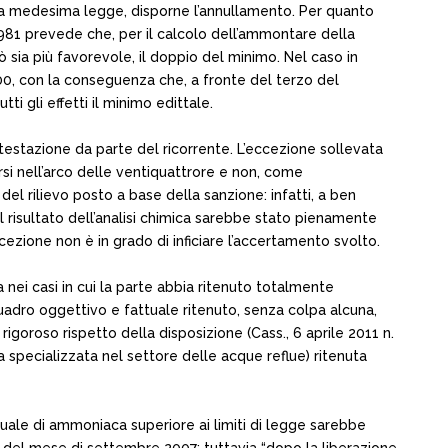
ella medesima legge, disporne l’annullamento. Per quanto
 1981 prevede che, per il calcolo dell’ammontare della
 sia più favorevole, il doppio del minimo. Nel caso in
00, con la conseguenza che, a fronte del terzo del
 gli effetti il minimo edittale.
ontestazione da parte del ricorrente. L’eccezione sollevata
rsi nell’arco delle ventiquattrore e non, come
el rilievo posto a base della sanzione: infatti, a ben
il risultato dell’analisi chimica sarebbe stato pienamente
eccezione non è in grado di inficiare l’accertamento svolto.
nei casi in cui la parte abbia ritenuto totalmente
uadro oggettivo e fattuale ritenuto, senza colpa alcuna,
l rigoroso rispetto della disposizione (Cass., 6 aprile 2011 n.
a specializzata nel settore delle acque reflue) ritenuta
tuale di ammoniaca superiore ai limiti di legge sarebbe