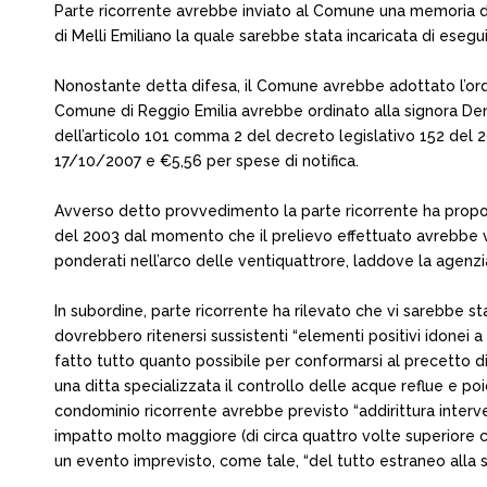
Parte ricorrente avrebbe inviato al Comune una memoria di
di Melli Emiliano la quale sarebbe stata incaricata di eseg
Nonostante detta difesa, il Comune avrebbe adottato l’ordi
Comune di Reggio Emilia avrebbe ordinato alla signora Den
dell’articolo 101 comma 2 del decreto legislativo 152 del 
17/10/2007 e €5,56 per spese di notifica.
Avverso detto provvedimento la parte ricorrente ha propost
del 2003 dal momento che il prelievo effettuato avrebbe vi
ponderati nell’arco delle ventiquattrore, laddove la agenzi
In subordine, parte ricorrente ha rilevato che vi sarebbe st
dovrebbero ritenersi sussistenti “elementi positivi idonei a 
fatto tutto quanto possibile per conformarsi al precetto
una ditta specializzata il controllo delle acque reflue e po
condominio ricorrente avrebbe previsto “addirittura interve
impatto molto maggiore (di circa quattro volte superiore 
un evento imprevisto, come tale, “del tutto estraneo alla sf