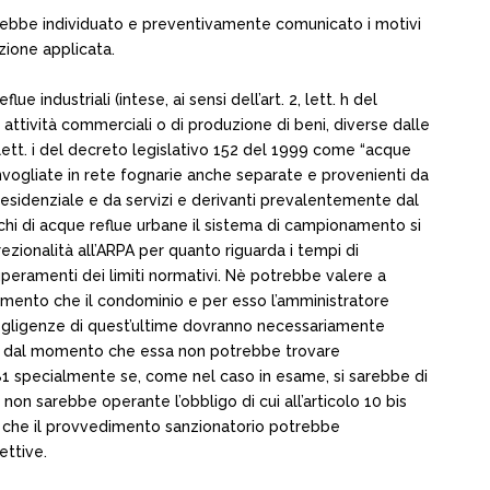
avrebbe individuato e preventivamente comunicato i motivi
nzione applicata.
 industriali (intese, ai sensi dell’art. 2, lett. h del
o attività commerciali o di produzione di beni, diverse dalle
lett. i del decreto legislativo 152 del 1999 come “acque
nvogliate in rete fognarie anche separate e provenienti da
residenziale e da servizi e derivanti prevalentemente dal
richi di acque reflue urbane il sistema di campionamento si
crezionalità all’ARPA per quanto riguarda i tempi di
peramenti dei limiti normativi. Nè potrebbe valere a
l momento che il condominio e per esso l’amministratore
 negligenze di quest’ultime dovranno necessariamente
990 dal momento che essa non potrebbe trovare
’81 specialmente se, come nel caso in esame, si sarebbe di
 non sarebbe operante l’obbligo di cui all’articolo 10 bis
o che il provvedimento sanzionatorio potrebbe
ettive.