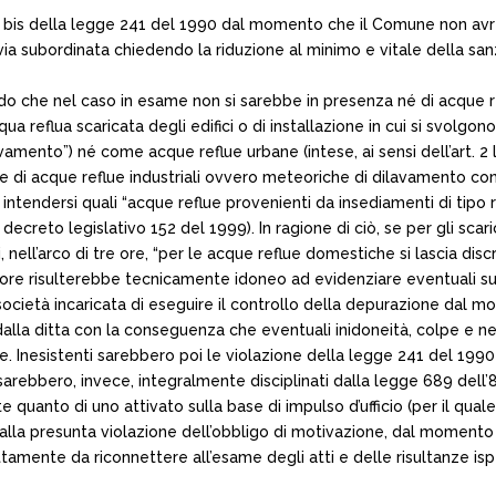
t. 10 bis della legge 241 del 1990 dal momento che il Comune non 
n via subordinata chiedendo la riduzione al minimo e vitale della sa
do che nel caso in esame non si sarebbe in presenza né di acque reflue
a reflua scaricata degli edifici o di installazione in cui si svolgon
mento”) né come acque reflue urbane (intese, ai sensi dell’art. 2 
e di acque reflue industriali ovvero meteoriche di dilavamento co
intendersi quali “acque reflue provenienti da insediamenti di tipo 
decreto legislativo 152 del 1999). In ragione di ciò, se per gli sca
i, nell’arco di tre ore, “per le acque reflue domestiche si lascia dis
 ore risulterebbe tecnicamente idoneo ad evidenziare eventuali su
lla società incaricata di eseguire il controllo della depurazione da
 dalla ditta con la conseguenza che eventuali inidoneità, colpe e
te. Inesistenti sarebbero poi le violazione della legge 241 del 1
sarebbero, invece, integralmente disciplinati dalla legge 689 dell
 quanto di uno attivato sulla base di impulso d’ufficio (per il quale
alla presunta violazione dell’obbligo di motivazione, dal moment
tamente da riconnettere all’esame degli atti e delle risultanze isp