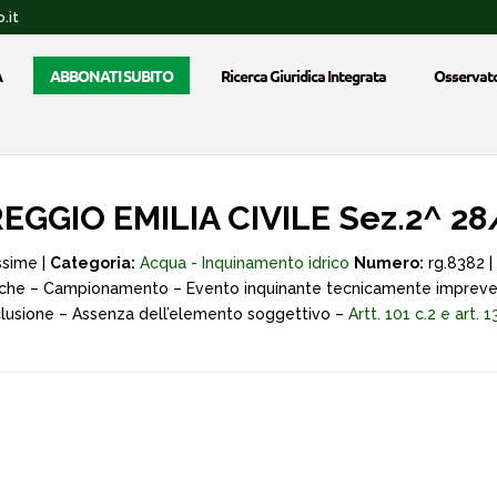
.it
A
ABBONATI SUBITO
Ricerca Giuridica Integrata
Osservato
GGIO EMILIA CIVILE Sez.2^ 28
ssime |
Categoria:
Acqua - Inquinamento idrico
Numero:
rg.8382 |
iche – Campionamento – Evento inquinante tecnicamente impreved
esclusione – Assenza dell’elemento soggettivo –
Artt. 101 c.2 e art. 