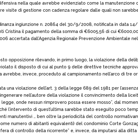
fensiva nella quale avrebbe evidenziato come la manutenzione del
uire visite di gestione con cadenza regolare dalle quali non sareb
nanza ingiunzione n. 20864 del 30/9/2008, notificata in data 14/1
ti Cristina il pagamento della somma di €6005,56 di cui €6000,00 
2006 accertata dall’Agenzia Regionale Prevenzione Ambientale nell
o opposizione rilevando, in primo luogo, la violazione della deli
olato il disposto di cui al punto 9 delle direttive tecniche appr
a avrebbe, invece, proceduto al campionamento nell’arco di tre ore p
ata una violazione dell’art. 3 della legge 689 del 1981 per l’assenz
ingenerare nell’autore della violazione il convincimento della licei
 di legge, onde nessun rimprovero possa essere mosso”, dal momen
iché l’intervento di quest’ultima sarebbe stato eseguito poco tempo
nti manutentivi … ben oltre la periodicità del controllo normativa
come numero di abitanti equivalenti) del condominio Corte Gonzaga
era di controllo della ricorrente” e, invece, da imputarsi alla dit