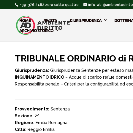
+39-376.2482 zero sette quattro
info-at-@ambientediritto
HOME
RIVISTA
GIURISPRUDENZA
DOTTRIN
ARCHIVIO STORICO
TRIBUNALE ORDINARIO di RE
Giurisprudenza:
Giurisprudenza Sentenze per esteso ma
INQUINAMENTO IDRICO
– Acque di scarico reflue domest
Responsabilità penale – Criteri per la configurabilità ed 
Provvedimento:
Sentenza
Sezione:
2^
Regione:
Emilia Romagna
Città:
Reggio Emilia