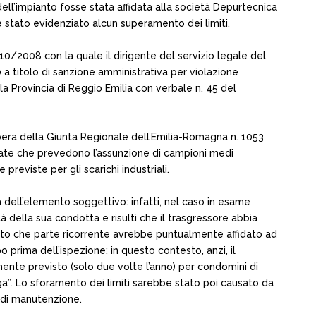
l’impianto fosse stata affidata alla società Depurtecnica
be stato evidenziato alcun superamento dei limiti.
0/2008 con la quale il dirigente del servizio legale del
a titolo di sanzione amministrativa per violazione
a Provincia di Reggio Emilia con verbale n. 45 del
bera della Giunta Regionale dell’Emilia-Romagna n. 1053
ovate che prevedono l’assunzione di campioni medi
reviste per gli scarichi industriali.
a dell’elemento soggettivo: infatti, nel caso in esame
tà della sua condotta e risulti che il trasgressore abbia
to che parte ricorrente avrebbe puntualmente affidato ad
 prima dell’ispezione; in questo contesto, anzi, il
mente previsto (solo due volte l’anno) per condomini di
”. Lo sforamento dei limiti sarebbe stato poi causato da
ta di manutenzione.