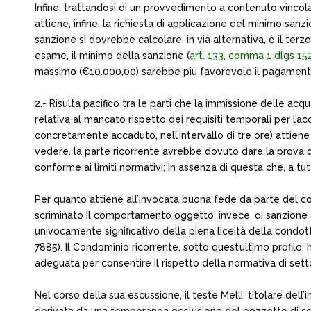
Infine, trattandosi di un provvedimento a contenuto vincola
attiene, infine, la richiesta di applicazione del minimo san
sanzione si dovrebbe calcolare, in via alternativa, o il te
esame, il minimo della sanzione (
art. 133, comma 1 dlgs 1
massimo (€10.000,00) sarebbe più favorevole il pagamento de
2.- Risulta pacifico tra le parti che la immissione delle ac
relativa al mancato rispetto dei requisiti temporali per l’
concretamente accaduto, nell’intervallo di tre ore) attiene
vedere, la parte ricorrente avrebbe dovuto dare la prova del
conforme ai limiti normativi; in assenza di questa che, a tutt
Per quanto attiene all’invocata buona fede da parte del con
scriminato il comportamento oggetto, invece, di sanzione a
univocamente significativo della piena liceità della condotta,
7885). Il Condominio ricorrente, sotto quest’ultimo profilo,
adeguata per consentire il rispetto della normativa di sett
Nel corso della sua escussione, il teste Melli, titolare de