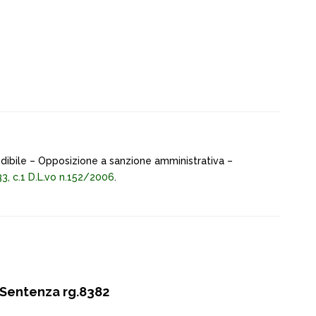
ibile – Opposizione a sanzione amministrativa –
133, c.1 D.L.vo n.152/2006
.
 Sentenza rg.8382