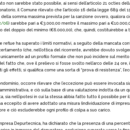
to non sarebbe stato possibile, ai sensi dell’articolo 21 octies d
zionatorio, il Comune rilevato che l’articolo 16 della legge 689 del
rzo della somma massima prevista per la sanzione ovvero, qualora ciò
52/06
) sarebbe pari a €3.000,00 mentre il massimo pari a €10.000,
l doppio del minimo (€6.000,00), che, quindi, costituirebbe a tutti
que reflue ha superato i limiti normativi, a seguito della mancata c
accertamento (che, nell’ottica del ricorrente, avrebbe dovuto svolge
 unicamente ad un profilo formale che non può incidere sul merito d
 fatto che, ove il prelievo si fosse svolto nell’arco delle 24 ore, 
i gli effetti, si qualifica come una sorta di “prova di resistenza”, l’
dominio, occorre rilevare che l’eccezione può essere invocata sia 
mministrativa, e ciò sulla base di una valutazione indotta da un q
 sia nell’ipotesi in cui la stessa abbia fatto tutto il possibile per i
 ha eccepito di avere adottato una misura (individuazione di impres
ore e ciò escluderebbe ogni profilo di colpa a suo carico.
ll’impresa Depurtecnica, ha dichiarato che la presenza di una percen