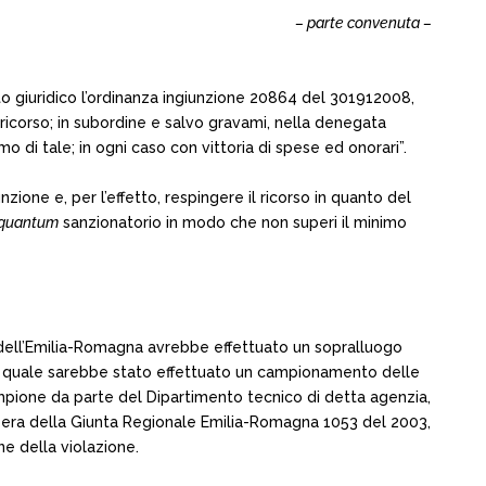
– parte convenuta –
o giuridico l’ordinanza ingiunzione 20864 del 301912008,
 ricorso; in subordine e salvo gravami, nella denegata
 di tale; in ogni caso con vittoria di spese ed onorari”.
zione e, per l’effetto, respingere il ricorso in quanto del
quantum
sanzionatorio in modo che non superi il minimo
 dell’Emilia-Romagna avrebbe effettuato un sopralluogo
del quale sarebbe stato effettuato un campionamento delle
 campione da parte del Dipartimento tecnico di detta agenzia,
ibera della Giunta Regionale Emilia-Romagna 1053 del 2003,
ne della violazione.