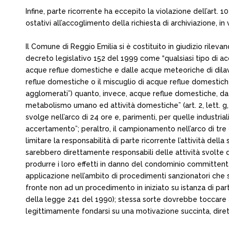
Infine, parte ricorrente ha eccepito la violazione dell’ar
ostativi all’accoglimento della richiesta di archiviazione, i
Il Comune di Reggio Emilia si è costituito in giudizio rilevan
decreto legislativo 152 del 1999 come “qualsiasi tipo di acqu
acque reflue domestiche e dalle acque meteoriche di dilava
reflue domestiche o il miscuglio di acque reflue domestich
agglomerati”) quanto, invece, acque reflue domestiche, da 
metabolismo umano ed attività domestiche” (art. 2, lett. g, 
svolge nell’arco di 24 ore e, parimenti, per quelle industrial
accertamento”; peraltro, il campionamento nell’arco di tre
limitare la responsabilità di parte ricorrente l’attività de
sarebbero direttamente responsabili delle attività svolte
produrre i loro effetti in danno del condominio committen
applicazione nell’ambito di procedimenti sanzionatori che 
fronte non ad un procedimento in iniziato su istanza di parte
della legge 241 del 1990); stessa sorte dovrebbe toccare 
legittimamente fondarsi su una motivazione succinta, diret