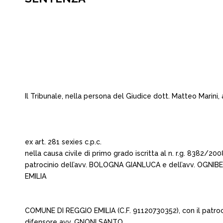
Il Tribunale, nella persona del Giudice dott. Matteo Marin
ex art. 281 sexies c.p.c.
nella causa civile di primo grado iscritta al n. r.g. 83
patrocinio dell’avv. BOLOGNA GIANLUCA e dell’avv. OGNIB
EMILIA
COMUNE DI REGGIO EMILIA (C.F. 91120730352), con il patro
difensore avv. GNONI SANTO