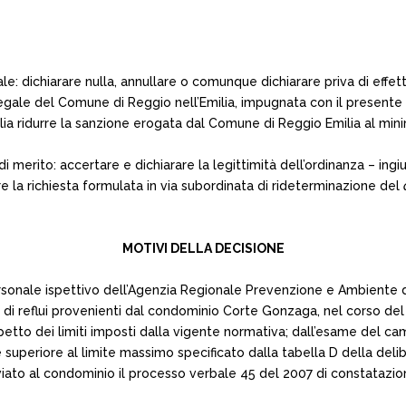
dichiarare nulla, annullare o comunque dichiarare priva di effett
 legale del Comune di Reggio nell’Emilia, impugnata con il presente
a ridurre la sanzione erogata dal Comune di Reggio Emilia al minimo
merito: accertare e dichiarare la legittimità dell’ordinanza – ingiun
ere la richiesta formulata in via subordinata di rideterminazione del
MOTIVI DELLA DECISIONE
ersonale ispettivo dell’Agenzia Regionale Prevenzione e Ambiente
nto di reflui provenienti dal condominio Corte Gonzaga, nel corso 
rispetto dei limiti imposti dalla vigente normativa; dall’esame del
 superiore al limite massimo specificato dalla tabella D della del
nviato al condominio il processo verbale 45 del 2007 di constatazio