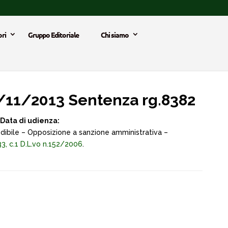
ri
Gruppo Editoriale
Chi siamo
/11/2013 Sentenza rg.8382
Data di udienza:
ibile – Opposizione a sanzione amministrativa –
133, c.1 D.L.vo n.152/2006
.