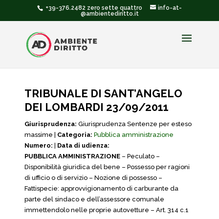
+39-376.2482 zero sette quattro
info-at-
@ambientediritto.it
TRIBUNALE DI SANT’ANGELO
DEI LOMBARDI 23/09/2011
Giurisprudenza:
Giurisprudenza Sentenze per esteso
massime |
Categoria:
Pubblica amministrazione
Numero:
|
Data di udienza:
PUBBLICA AMMINISTRAZIONE
– Peculato –
Disponibilità giuridica del bene – Possesso per ragioni
di ufficio o di servizio – Nozione di possesso –
Fattispecie: approvvigionamento di carburante da
parte del sindaco e dell’assessore comunale
immettendolo nelle proprie autovetture – Art. 314 c.1