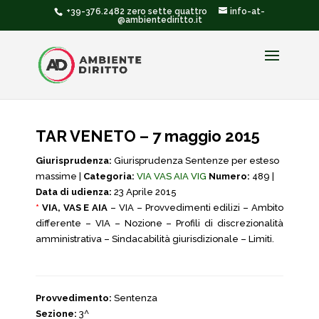
+39-376.2482 zero sette quattro
info-at-
@ambientediritto.it
TAR VENETO – 7 maggio 2015
Giurisprudenza:
Giurisprudenza Sentenze per esteso
massime |
Categoria:
VIA VAS AIA VIG
Numero:
489 |
Data di udienza:
23 Aprile 2015
*
VIA, VAS E AIA
– VIA – Provvedimenti edilizi – Ambito
differente – VIA – Nozione – Profili di discrezionalità
amministrativa – Sindacabilità giurisdizionale – Limiti.
Provvedimento:
Sentenza
Sezione:
3^