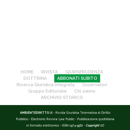
HOME
RIVISTA
GIURISPRUDENZA
DOTTRINA
ABBONATI SUBITO
Ricerca Giuridica Integrata
Osservatori
Gruppo Editoriale
Chi siamo
ARCHIVIO STORICO
AMBIENTEDIRITTO.it
- Rivista Giuridica Telematica di Diritto
Pubblico - Electronic Review Law Public - Pubblicazione quotidiana
in formato elettronico - ISSN 1974-9562 -
Copyright
AD