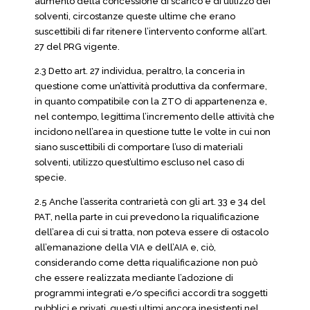
aumento della concessione di scarico e di utilizzo dei
solventi, circostanze queste ultime che erano
suscettibili di far ritenere l’intervento conforme all’art.
27 del PRG vigente.
2.3 Detto art. 27 individua, peraltro, la conceria in
questione come un’attività produttiva da confermare,
in quanto compatibile con la ZTO di appartenenza e,
nel contempo, legittima l’incremento delle attività che
incidono nell’area in questione tutte le volte in cui non
siano suscettibili di comportare l’uso di materiali
solventi, utilizzo quest’ultimo escluso nel caso di
specie.
2.5 Anche l’asserita contrarietà con gli art. 33 e 34 del
PAT, nella parte in cui prevedono la riqualificazione
dell’area di cui si tratta, non poteva essere di ostacolo
all’emanazione della VIA e dell’AIA e, ciò,
considerando come detta riqualificazione non può
che essere realizzata mediante l’adozione di
programmi integrati e/o specifici accordi tra soggetti
pubblici e privati, questi ultimi ancora inesistenti nel