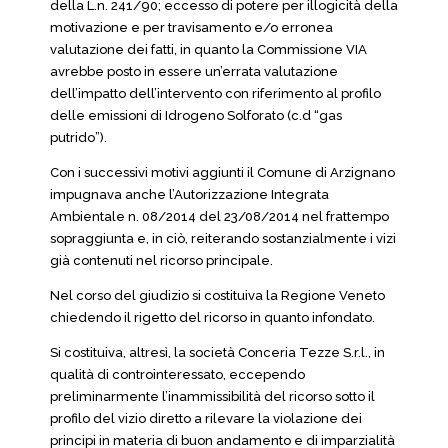
della L.n. 241/90; eccesso di potere per illogicità della
motivazione e per travisamento e/o erronea
valutazione dei fatti, in quanto la Commissione VIA
avrebbe posto in essere un’errata valutazione
dell’impatto dell’intervento con riferimento al profilo
delle emissioni di Idrogeno Solforato (c.d “gas
putrido”).
Con i successivi motivi aggiunti il Comune di Arzignano
impugnava anche l’Autorizzazione Integrata
Ambientale n. 08/2014 del 23/08/2014 nel frattempo
sopraggiunta e, in ciò, reiterando sostanzialmente i vizi
già contenuti nel ricorso principale.
Nel corso del giudizio si costituiva la Regione Veneto
chiedendo il rigetto del ricorso in quanto infondato.
Si costituiva, altresì, la società Conceria Tezze S.r.l., in
qualità di controinteressato, eccependo
preliminarmente l’inammissibilità del ricorso sotto il
profilo del vizio diretto a rilevare la violazione dei
principi in materia di buon andamento e di imparzialità