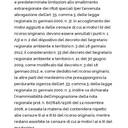
e predeterminate limitazioni allo smaltimento
extraregionale dei rifiuti speciali (per l’avvenuta
abrogazione dell’art. 33, comma 3, delle legge
regionale 21 gennaio 2000, n. 3), in accoglimento dei
motivi aggiunti e delle censure di cui ai motivi I b) del
ricorso originario, devono essere annullati i punti n. 1
A3) e n. 2 del dispositivo del decreto del Segretario
regionale ambiente e territorio n. 3 del 18 gennaio
2012, il considerando n. 33 del decreto del Segretario
regionale ambiente e territorio n. 41 del 30 giugno
2009, come modificato dal decreto n. 3 del 18
gennaio 2012, e, come dedotto nel ricorso originario,
le altre parti del medesimo che presuppongono la
perdurante vigenza dell’art. 33, comma 3, della legge
regionale 21 gennaio 2000, n. 3, inoltre va dichiarata
l’inammissibilità dell’impugnazione della nota
regionale prot. n. 607846/4506 del 14 novembre
2008, e cessata la materia del contendere rispetto
alle censure III a) e III b) del ricorso originario, mentre
restano assorbite le censure di cui ai motivi I a) e II) del
medesimo.