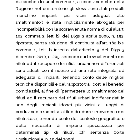
discariche di cui al comma 1, a condizione che nella
Regione nel cui territorio gli stessi sono stati prodotti
manchino impianti più vicini adeguati allo
smaltimento”) è stata implicitamente abrogata per
incompatibilità con la sopravvenuta norma di cui all’art.
182, comma 3, lett. b), del Dlgs. 3 aprile 2006, n. 152,
riportata, senza soluzione di continuità all’art. 182 bis,
comma 1, lett. b inserito dall’articolo 9 del Dlgs 3
dicembre 2010, n. 205, secondo cui lo smaltimento dei
rifiuti ed il recupero dei rifiuti urbani non differenziati
sono attuati con il ricorso ad una rete integrata ed
adeguata di impianti, tenendo conto delle migliori
tecniche disponibili e del rapporto tra i costi e i benefici
complessivi, al fine di “permettere lo smaltimento dei
rifiuti ed il recupero dei rifiuti urbani indifferenziati in
uno degli impianti idonei più vicini ai luoghi di
produzione o raccolta, al fine di ridurre i movimenti dei
rifiuti stessi, tenendo conto del contesto geografico o
della necessità di impianti specializzati per
determinati tipi di rifiuti”. (cfr. sentenza Corte
Costituzionale n. 10 del 2009)