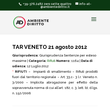
+39-376.2482 zero sette quattro
info-at-
@ambientediritto.it
TAR VENETO 21 agosto 2012
Giurisprudenza:
Giurisprudenza Sentenze per esteso
massime |
Categoria:
Rifiuti
Numero:
1164 |
Data di
udienza:
12 Luglio 2012
*
RIFIUTI
– Impianti di smaltimento – Rifiuti prodotti
fuori dal territorio regionale – Art. 33,c- 3 l.r. Veneto n.
3/2000 – Implicita abrogazione per effetto della
sopravvenuta norma di cui all’art. 182, c. 3, lett. b), d.lgs.
n. 152/2006