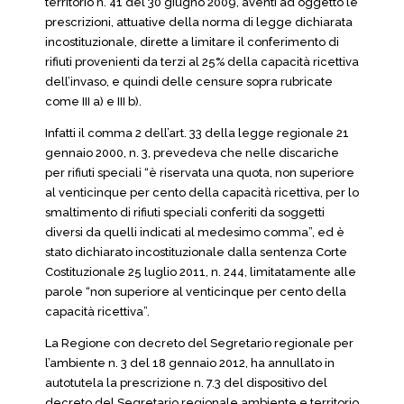
territorio n. 41 del 30 giugno 2009, aventi ad oggetto le
prescrizioni, attuative della norma di legge dichiarata
incostituzionale, dirette a limitare il conferimento di
rifiuti provenienti da terzi al 25% della capacità ricettiva
dell’invaso, e quindi delle censure sopra rubricate
come III a) e III b).
Infatti il comma 2 dell’art. 33 della legge regionale 21
gennaio 2000, n. 3, prevedeva che nelle discariche
per rifiuti speciali “è riservata una quota, non superiore
al venticinque per cento della capacità ricettiva, per lo
smaltimento di rifiuti speciali conferiti da soggetti
diversi da quelli indicati al medesimo comma”, ed è
stato dichiarato incostituzionale dalla sentenza Corte
Costituzionale 25 luglio 2011, n. 244, limitatamente alle
parole “non superiore al venticinque per cento della
capacità ricettiva”.
La Regione con decreto del Segretario regionale per
l’ambiente n. 3 del 18 gennaio 2012, ha annullato in
autotutela la prescrizione n. 7.3 del dispositivo del
decreto del Segretario regionale ambiente e territorio