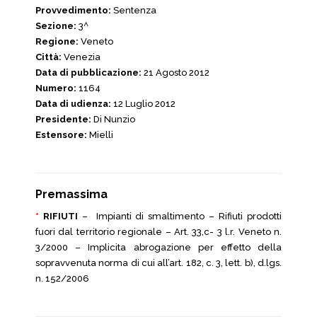
Provvedimento:
Sentenza
Sezione:
3^
Regione:
Veneto
Città:
Venezia
Data di pubblicazione:
21 Agosto 2012
Numero:
1164
Data di udienza:
12 Luglio 2012
Presidente:
Di Nunzio
Estensore:
Mielli
Premassima
*
RIFIUTI
– Impianti di smaltimento – Rifiuti prodotti
fuori dal territorio regionale – Art. 33,c- 3 l.r. Veneto n.
3/2000 – Implicita abrogazione per effetto della
sopravvenuta norma di cui all’art. 182, c. 3, lett. b), d.lgs.
n. 152/2006