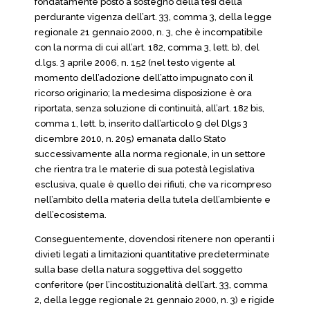
fondatamente posto a sostegno della tesi della
perdurante vigenza dell’art. 33, comma 3, della legge
regionale 21 gennaio 2000, n. 3, che è incompatibile
con la norma di cui all’art. 182, comma 3, lett. b), del
d.lgs. 3 aprile 2006, n. 152 (nel testo vigente al
momento dell’adozione dell’atto impugnato con il
ricorso originario; la medesima disposizione è ora
riportata, senza soluzione di continuità, all’art. 182 bis,
comma 1, lett. b, inserito dall’articolo 9 del Dlgs 3
dicembre 2010, n. 205) emanata dallo Stato
successivamente alla norma regionale, in un settore
che rientra tra le materie di sua potestà legislativa
esclusiva, quale è quello dei rifiuti, che va ricompreso
nell’ambito della materia della tutela dell’ambiente e
dell’ecosistema.
Conseguentemente, dovendosi ritenere non operanti i
divieti legati a limitazioni quantitative predeterminate
sulla base della natura soggettiva del soggetto
conferitore (per l’incostituzionalità dell’art. 33, comma
2, della legge regionale 21 gennaio 2000, n. 3) e rigide