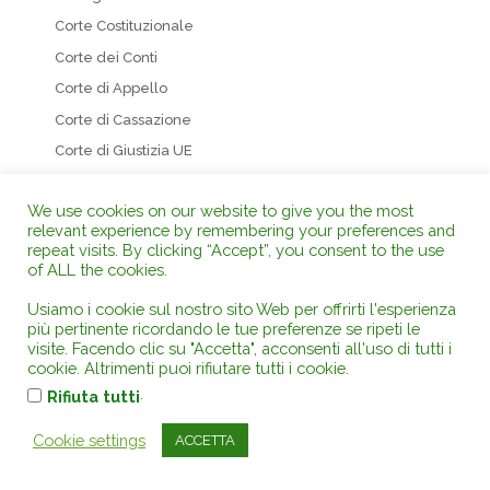
Corte Costituzionale
Corte dei Conti
Corte di Appello
Corte di Cassazione
Corte di Giustizia UE
Corte UE Diritti dell’uomo
We use cookies on our website to give you the most
Giudice di Pace
relevant experience by remembering your preferences and
Giustizia Tributaria
repeat visits. By clicking “Accept”, you consent to the use
of ALL the cookies.
T. A. R.
Tribunale UE
Usiamo i cookie sul nostro sito Web per offrirti l'esperienza
più pertinente ricordando le tue preferenze se ripeti le
Tribunali di Merito
visite. Facendo clic su "Accetta", acconsenti all'uso di tutti i
cookie. Altrimenti puoi rifiutare tutti i cookie.
Categorie – Tag
.
Rifiuta tutti
231
Cookie settings
ACCETTA
Acqua – Inquinamento idrico
Agricoltura e zootecnia