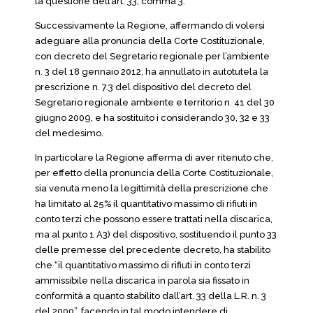
la questione dell’art. 33, comma 3.
Successivamente la Regione, affermando di volersi
adeguare alla pronuncia della Corte Costituzionale,
con decreto del Segretario regionale per l’ambiente
n. 3 del 18 gennaio 2012, ha annullato in autotutela la
prescrizione n. 7.3 del dispositivo del decreto del
Segretario regionale ambiente e territorio n. 41 del 30
giugno 2009, e ha sostituito i considerando 30, 32 e 33
del medesimo.
In particolare la Regione afferma di aver ritenuto che,
per effetto della pronuncia della Corte Costituzionale,
sia venuta meno la legittimità della prescrizione che
ha limitato al 25% il quantitativo massimo di rifiuti in
conto terzi che possono essere trattati nella discarica,
ma al punto 1 A3) del dispositivo, sostituendo il punto 33
delle premesse del precedente decreto, ha stabilito
che “il quantitativo massimo di rifiuti in conto terzi
ammissibile nella discarica in parola sia fissato in
conformità a quanto stabilito dall’art. 33 della L.R. n. 3
del 2000”, facendo in tal modo intendere di