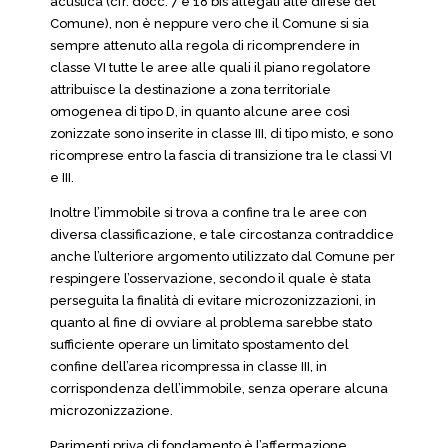
acustica (cfr. docc. 7 e 18 bis allegati alle difese del
Comune), non è neppure vero che il Comune si sia
sempre attenuto alla regola di ricomprendere in
classe VI tutte le aree alle quali il piano regolatore
attribuisce la destinazione a zona territoriale
omogenea di tipo D, in quanto alcune aree così
zonizzate sono inserite in classe III, di tipo misto, e sono
ricomprese entro la fascia di transizione tra le classi VI
e III.
Inoltre l’immobile si trova a confine tra le aree con
diversa classificazione, e tale circostanza contraddice
anche l’ulteriore argomento utilizzato dal Comune per
respingere l’osservazione, secondo il quale è stata
perseguita la finalità di evitare microzonizzazioni, in
quanto al fine di ovviare al problema sarebbe stato
sufficiente operare un limitato spostamento del
confine dell’area ricompressa in classe III, in
corrispondenza dell’immobile, senza operare alcuna
microzonizzazione.
Parimenti priva di fondamento è l’affermazione