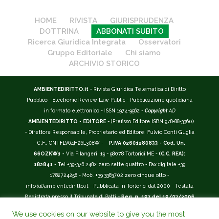
HOME
RIVISTA
GIURISPRUDENZA
DOTTRINA
ABBONATI SUBITO
Ricerca Giuridica Integrata
Osservatori
Gruppo Editoriale
Chi siamo
ARCHIVIO STORICO
AMBIENTEDIRITTO.it
- Rivista Giuridica Telematica di Diritto
Pubblico - Electronic Review Law Public - Pubblicazione quotidiana
in formato elettronico - ISSN 1974-9562 -
Copyright
AD
-
AMBIENTEDIRITTO - EDITORE
- (Prefisso Editore ISBN 978-88-3360)
- Direttore Responsabile, Proprietario ed Editore: Fulvio Conti Guglia
- C.F.: CNTFLV64H26L308W -
P.IVA 02601280833 - Cod. Un.
66OZKW1 -
Via Filangeri, 19 - 98078 Tortorici ME -
(C.C. REA):
182841
- Tel +39-376.2482 zero sette quattro - Fax digitale +39
1782724258 - Mob. +39 3383702 zero cinque otto -
info
(at)
ambientediritto.it - Pubblicata in Tortorici dal 2000 - Testata
Registrata presso il Tribunale di Patti -
Reg. n. 197 del 19/07/2006
-
(BarCode 9 771974 956204)
-
R.O.C. n. 44135.
We use cookies on our website to give you the most
__________