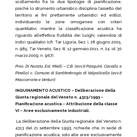
scollamento fra le due tipologie di pianificazione,
poiché lo strumento urbanistico disciplina l’assetto del
territorio ai fini prettamente urbanistici ed edilizi,
individuando le zone omogenee con criteri
quantitativi, mentre la classificazione acustica ha
riguardo all’effettiva fruibilità dei luoghi, valendosi di
indici qualitativi (cfr. Tar Liguria, Sez. I, 28 giugno 2005,
n. 985; Tar Veneto, Sez. III, 12 gennaio 2011, n. 24; id. 30
marzo 2009, n. 967).
Pres. Di Nunzio, Est. Mielli – C.B. (avv.ti Pasquini, Cavallo e
Pinello) c. Comune di Sant’Ambrogio di Valpolicella (avv.ti
Maccarrone e Venturi)
INQUINAMENTO ACUSTICO – Deliberazione della
Giunta regionale del Veneto n. 4313/1993 –
Pianificazione acustica – Attribuzione della classe
VI – Aree esclusivamente industriali.
La deliberazione della Giunta regionale del Veneto n.
4313 del 21 settembre 1993, richiede che, in sede di
pianificazione acustica, solo alle aree esclusivamente