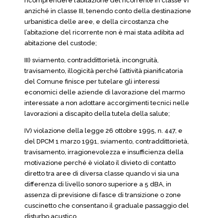
ricomprendere l’abitazione del ricorrente in classe VI
anziché in classe III, tenendo conto della destinazione
urbanistica delle aree, e della circostanza che
l’abitazione del ricorrente non è mai stata adibita ad
abitazione del custode;
III) sviamento, contraddittorietà, incongruità,
travisamento, illogicità perché l’attività pianificatoria
del Comune finisce per tutelare gli interessi
economici delle aziende di lavorazione del marmo
interessate a non adottare accorgimenti tecnici nelle
lavorazioni a discapito della tutela della salute;
IV) violazione della legge 26 ottobre 1995, n. 447, e
del DPCM 1 marzo 1991, sviamento, contraddittorietà,
travisamento, irragionevolezza e insufficienza della
motivazione perché è violato il divieto di contatto
diretto tra aree di diversa classe quando vi sia una
differenza di livello sonoro superiore a 5 dBA, in
assenza di previsione di fasce di transizione o zone
cuscinetto che consentano il graduale passaggio del
disturbo acustico.