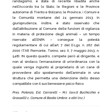
randagismo, è stata di recente ribadita anche
nell’Accordo tra lo Stato, le Regioni e le Province
autonome di Trento e Bolzano, le Province, i Comuni e
le Comunità montane del 24 gennaio 2013. In
giurisprudenza, inoltre, è stato osservato che
dall’attribuzione al Comune delle funzioni di vigilanza
in materia di protezione degli animali – un tempo
riservate all’ENPA – consegue la potestà
regolamentare di cui all’art. 7 del D.Lgs. n. 267 del
2000 (TAR Piemonte, Torino, sez. II, 7 maggio 2013, n.
548). IN questo quadro, compete però al dirigente, e
non al sindaco, l’emanazione di un’ordinanza con la
quale venga ingiunto al proprietario di un cane di
provvedere allo spostamento dell’animale in una
struttura che permetta una detenzione dello stesso
compatibile con il suo benessere psico-fisico.
Pres. Potenza, Est. Carrarelli – M.I. (avv.ti Buchicchio e
Grasselli) c. Comune di Bastia Umbra e altri (n.c.)