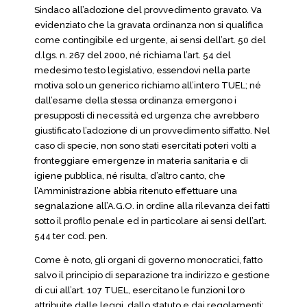
Sindaco all’adozione del provvedimento gravato. Va
evidenziato che la gravata ordinanza non si qualifica
come contingibile ed urgente, ai sensi dell’art. 50 del
d.lgs. n. 267 del 2000, né richiama l’art. 54 del
medesimo testo legislativo, essendovi nella parte
motiva solo un generico richiamo all’intero TUEL; né
dall’esame della stessa ordinanza emergono i
presupposti di necessità ed urgenza che avrebbero
giustificato l’adozione di un provvedimento siffatto. Nel
caso di specie, non sono stati esercitati poteri volti a
fronteggiare emergenze in materia sanitaria e di
igiene pubblica, né risulta, d’altro canto, che
l’Amministrazione abbia ritenuto effettuare una
segnalazione all’A.G.O. in ordine alla rilevanza dei fatti
sotto il profilo penale ed in particolare ai sensi dell’art.
544 ter cod. pen.
Come è noto, gli organi di governo monocratici, fatto
salvo il principio di separazione tra indirizzo e gestione
di cui all’art. 107 TUEL, esercitano le funzioni loro
attribuite dalle leggi, dallo statuto e dai regolamenti;