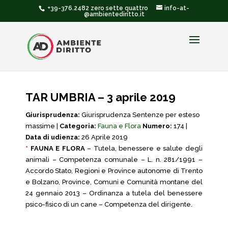
+39-376.2482 zero sette quattro
info-at-
@ambientediritto.it
TAR UMBRIA – 3 aprile 2019
Giurisprudenza:
Giurisprudenza Sentenze per esteso
massime |
Categoria:
Fauna e Flora
Numero:
174 |
Data di udienza:
26 Aprile 2019
*
FAUNA E FLORA
– Tutela, benessere e salute degli
animali – Competenza comunale – L. n. 281/1991 –
Accordo Stato, Regioni e Province autonome di Trento
e Bolzano, Province, Comuni e Comunità montane del
24 gennaio 2013 – Ordinanza a tutela del benessere
psico-fisico di un cane – Competenza del dirigente.