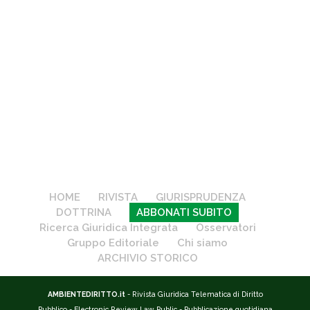
HOME
RIVISTA
GIURISPRUDENZA
DOTTRINA
ABBONATI SUBITO
Ricerca Giuridica Integrata
Osservatori
Gruppo Editoriale
Chi siamo
ARCHIVIO STORICO
AMBIENTEDIRITTO.it
- Rivista Giuridica Telematica di Diritto
Pubblico - Electronic Review Law Public - Pubblicazione quotidiana