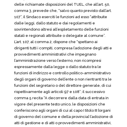
delle richiamate disposizioni del TUEL, che all’art. 50,
comma 3, prevede che, “salvo quanto previsto dall’art.
107”, il Sindaco eserciti le funzioni ad esso “attribuite
dalle leggi, dallo statuto e dai regolamenti e
sovrintendono altresì all’espletamento delle funzioni
statali e regionali attribuite o delegate al comune”.
L’art. 107, al comma 2, dispone che “spettano ai
dirigenti tutti i compiti, compresa l’adozione degli atti e
provvedimenti amministrativi che impegnano
l’amministrazione verso l’esterno, non ricompresi
espressamente dalla legge o dallo statuto tra le
funzioni di indirizzo e controllo politico-amministrativo
degli organi di governo dell’ente o non rientranti tra le
funzioni del segretario o del direttore generale, di cui
rispettivamente agli articoli 97 e 108”; il successivo
comma 5 recita “A decorrere dalla data di entrata in
vigore del presente testo unico, le disposizioni che
conferiscono agli organi di cui al capo I titolo III [organi
di governo del comune e della provincia] l’adozione di
atti di gestione e di atti o provvedimenti amministrativi,