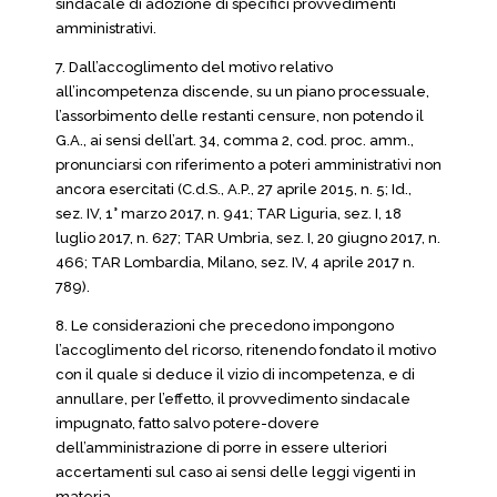
sindacale di adozione di specifici provvedimenti
amministrativi.
7. Dall’accoglimento del motivo relativo
all’incompetenza discende, su un piano processuale,
l’assorbimento delle restanti censure, non potendo il
G.A., ai sensi dell’art. 34, comma 2, cod. proc. amm.,
pronunciarsi con riferimento a poteri amministrativi non
ancora esercitati (C.d.S., A.P., 27 aprile 2015, n. 5; Id.,
sez. IV, 1° marzo 2017, n. 941; TAR Liguria, sez. I, 18
luglio 2017, n. 627; TAR Umbria, sez. I, 20 giugno 2017, n.
466; TAR Lombardia, Milano, sez. IV, 4 aprile 2017 n.
789).
8. Le considerazioni che precedono impongono
l’accoglimento del ricorso, ritenendo fondato il motivo
con il quale si deduce il vizio di incompetenza, e di
annullare, per l’effetto, il provvedimento sindacale
impugnato, fatto salvo potere-dovere
dell’amministrazione di porre in essere ulteriori
accertamenti sul caso ai sensi delle leggi vigenti in
materia.