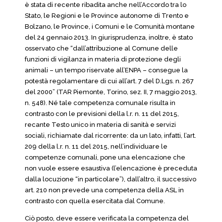
è stata di recente ribadita anche nell’Accordo tra lo
Stato, le Regioni e le Province autonome di Trento e
Bolzano, le Province, i Comuni e le Comunità montane
del 24 gennaio 2013. In giurisprudenza, inoltre, è stato
osservato che “dall’attribuzione al Comune delle
funzioni di vigilanza in materia di protezione degli
animali – un tempo riservate all’ENPA – consegue la
potestà regolamentare di cui all’art. 7 del D.Lgs. n. 267
del 2000” (TAR Piemonte, Torino, sez. II, 7 maggio 2013,
n. 548). Né tale competenza comunale risulta in
contrasto con le previsioni della l.r. n. 11 del 2015,
recante Testo unico in materia di sanità e servizi
sociali, richiamate dal ricorrente: da un lato, infatti, l’art.
209 della l.r. n. 11 del 2015, nell’individuare le
competenze comunali, pone una elencazione che
non vuole essere esaustiva (l’elencazione è preceduta
dalla locuzione “in particolare”), dall’altro, il successivo
art. 210 non prevede una competenza della ASL in
contrasto con quella esercitata dal Comune.
Ciò posto, deve essere verificata la competenza del