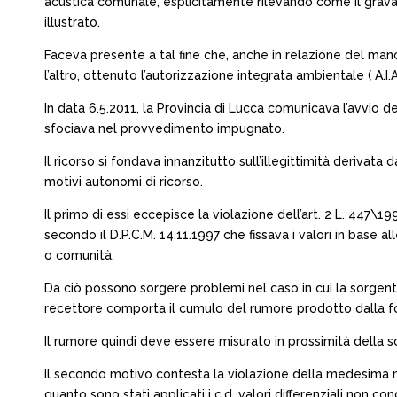
acustica comunale, esplicitamente rilevando come il grav
illustrato.
Faceva presente a tal fine che, anche in relazione del manc
l’altro, ottenuto l’autorizzazione integrata ambientale ( A.
In data 6.5.2011, la Provincia di Lucca comunicava l’avvio de
sfociava nel provvedimento impugnato.
Il ricorso si fondava innanzitutto sull’illegittimità deriva
motivi autonomi di ricorso.
Il primo di essi eccepisce la violazione dell’art. 2 L. 447
secondo il D.P.C.M. 14.11.1997 che fissava i valori in base a
o comunità.
Da ciò possono sorgere problemi nel caso in cui la sorgente 
recettore comporta il cumulo del rumore prodotto dalla f
Il rumore quindi deve essere misurato in prossimità della s
Il secondo motivo contesta la violazione della medesima nor
quanto sono stati applicati i c.d. valori differenziali non c