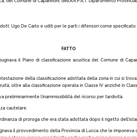
ucca, del Comune di Capannoni, dell’A.R.P.A.T. Dipartimento Provincial
dott. Ugo De Carlo e uditi per le parti i difensori come specificato
FATTO
impugnava il Piano di classificazione acustica del Comune di Cap
estazione della classificazione adottata della zona in cui si trova l
ità, oltre alla classificazione operata in Classe IV anziché in Class
a preliminarmente l’inammissibilità del ricorso per tardività.
nza cautelare.
rdinanza di proroga che era stata adottata dopo il rigetto dell’ist
gnava il provvedimento della Provincia di Lucca che le imponeva di r