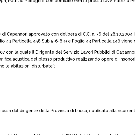
ri, Patrizio Pellegrini, con domicilio eletto presso l’avv. Patrizio P
e di Capannori approvato con delibera di C.C. n. 76 del 28.10.2004 in
lio 43 Particella 458 Sub 5-6-8-9 e Foglio 43 Particella 148 viene cla
007 con la quale il Dirigente del Servizio Lavori Pubblici di Capanno
ifica acustica del plesso produttivo realizzando opere di insonoriz
o le abitazioni disturbate”;
ssa dal dirigente della Provincia di Lucca, notificata alla ricorren