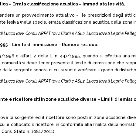
 – Errata classificazione acustica – Immediata lesività.
re un provvedimento attuativo – le prescrizioni degli atti ca
esiva (nella specie, errata classificazione acustica della zona in 
ia di Lucca (avv. Corsi), ARPAT (avv. Ciari) e ASL2 Lucca (avv.ti Lepri e Pelleg
95 – Limite di immissione – Rumore residuo.
163/1998 e all’art. 2 della L. n. 447/1995, quando si effettua una 
o comunità si deve tener presente il limite di immissione che rappr
lla sorgente sonora di cui si vuole verificare il grado di disturbo
ia di Lucca (avv. Corsi), ARPAT (avv. Ciari) e ASL2 Lucca (avv.ti Lepri e Pelleg
e ricettore siti in zone acustiche diverse – Limiti di emissi
ie ove la sorgente ed il ricettore sono posti in zone acustiche dive
cui è collocato il ricettore, in conformità alla finalità della norma
r. Cons. Stato n. 1081/2011)