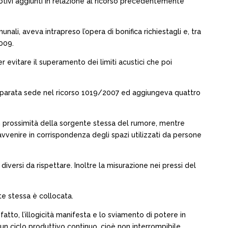
ivi aggiunti in relazione al ricorso precedentemente
li, aveva intrapreso l’opera di bonifica richiestagli e, tra
2009.
r evitare il superamento dei limiti acustici che poi
in separata sede nel ricorso 1019/2007 ed aggiungeva quattro
 in prossimità della sorgente stessa del rumore, mentre
 avvenire in corrispondenza degli spazi utilizzati da persone
iversi da rispettare. Inoltre la misurazione nei pressi del
te stessa è collocata.
tto, l’illogicità manifesta e lo sviamento di potere in
a un ciclo produttivo continuo, cioè non interrompibile