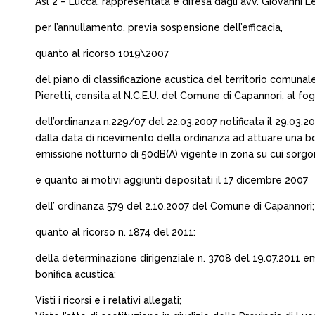
Asl 2 – Lucca, rappresentata e difesa dagli avv. Giovanni Lep
per l’annullamento, previa sospensione dell’efficacia,
quanto al ricorso 1019\2007
del piano di classificazione acustica del territorio comunal
Pieretti, censita al N.C.E.U. del Comune di Capannori, al fog
dell’ordinanza n.229/07 del 22.03.2007 notificata il 29.03.2
dalla data di ricevimento della ordinanza ad attuare una bon
emissione notturno di 50dB(A) vigente in zona su cui sorgon
e quanto ai motivi aggiunti depositati il 17 dicembre 2007
dell’ ordinanza 579 del 2.10.2007 del Comune di Capannori;
quanto al ricorso n. 1874 del 2011:
della determinazione dirigenziale n. 3708 del 19.07.2011 eme
bonifica acustica;
Visti i ricorsi e i relativi allegati;