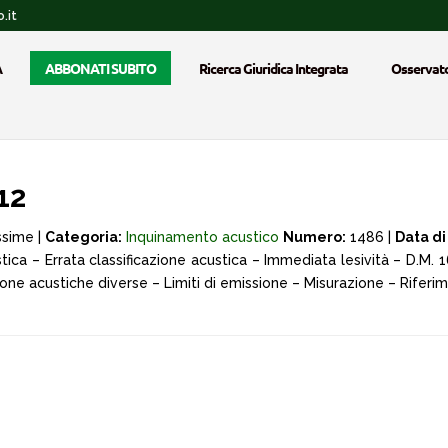
.it
A
ABBONATI SUBITO
Ricerca Giuridica Integrata
Osservato
12
ssime |
Categoria:
Inquinamento acustico
Numero:
1486 |
Data di
tica – Errata classificazione acustica – Immediata lesività – D.M.
 zone acustiche diverse – Limiti di emissione – Misurazione – Riferim