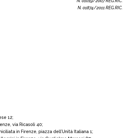
N. 01019/2007 REG.RIC.
N. 01874/2011 REG.RIC.
ese 12;
nze, via Ricasoli 40;
iliata in Firenze, piazza dell’Unità Italiana 1;