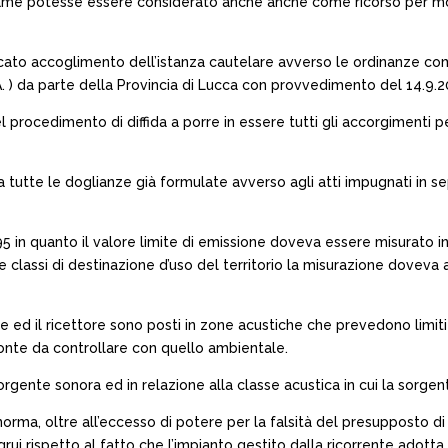
ame potesse essere considerato anche anche come ricorso per mot
ato accoglimento dell’istanza cautelare avverso le ordinanze comuna
I.A. ) da parte della Provincia di Lucca con provvedimento del 14.9.
l procedimento di diffida a porre in essere tutti gli accorgimenti pe
ta da tutte le doglianze già formulate avverso agli atti impugnati 
\1995 in quanto il valore limite di emissione doveva essere misurato
lle classi di destinazione d’uso del territorio la misurazione doveva
ed il ricettore sono posti in zone acustiche che prevedono limiti d
onte da controllare con quello ambientale.
orgente sonora ed in relazione alla classe acustica in cui la sorgen
ma, oltre all’eccesso di potere per la falsità del presupposto di fa
ongrui rispetto al fatto che l’impianto gestito dalla ricorrente adott