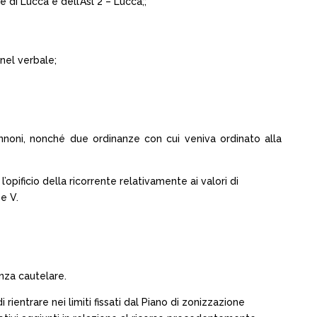
e di Lucca e dell’Asl 2 – Lucca;;
 nel verbale;
annoni, nonché due ordinanze con cui veniva ordinato alla
’opificio della ricorrente relativamente ai valori di
e V.
anza cautelare.
ientrare nei limiti fissati dal Piano di zonizzazione