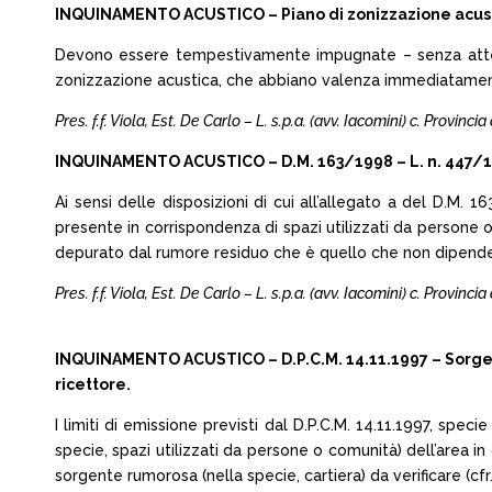
INQUINAMENTO ACUSTICO – Piano di zonizzazione acustica
Devono essere tempestivamente impugnate – senza attende
zonizzazione acustica, che abbiano valenza immediatamente l
Pres. f.f. Viola, Est. De Carlo – L. s.p.a. (avv. Iacomini) c. Provinc
INQUINAMENTO ACUSTICO – D.M. 163/1998 – L. n. 447/19
Ai sensi delle disposizioni di cui all’allegato a del D.M. 
presente in corrispondenza di spazi utilizzati da persone 
depurato dal rumore residuo che è quello che non dipende da
Pres. f.f. Viola, Est. De Carlo – L. s.p.a. (avv. Iacomini) c. Provinc
INQUINAMENTO ACUSTICO – D.P.C.M. 14.11.1997 – Sorgente 
ricettore.
I limiti di emissione previsti dal D.P.C.M. 14.11.1997, spec
specie, spazi utilizzati da persone o comunità) dell’area in 
sorgente rumorosa (nella specie, cartiera) da verificare (cf