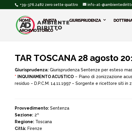
+39-376.2482 zero sette quattro
info-at-@ambientediritto
HOME
RIVISTA
GIURISPRUDENZA
DOTTRIN
ARCHIVIO STORICO
TAR TOSCANA 28 agosto 20
Giurisprudenza:
Giurisprudenza Sentenze per esteso ma
*
INQUINAMENTO ACUSTICO
– Piano di zonizzazione acus
residuo – D.P.C.M. 14.11.1997 – Sorgente e ricettore siti in
Provvedimento:
Sentenza
Sezione:
2^
Regione:
Toscana
Città:
Firenze