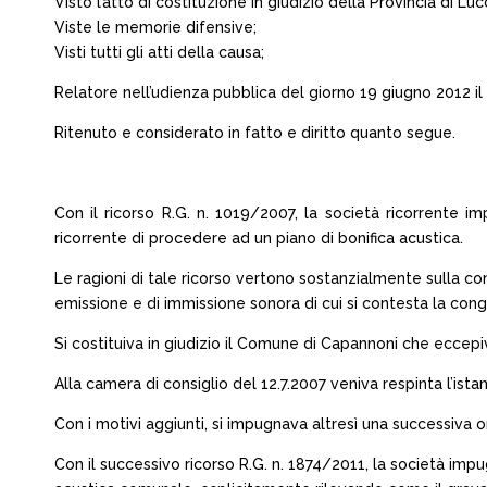
Visto l’atto di costituzione in giudizio della Provincia di L
Viste le memorie difensive;
Visti tutti gli atti della causa;
Relatore nell’udienza pubblica del giorno 19 giugno 2012 il 
Ritenuto e considerato in fatto e diritto quanto segue.
Con il ricorso R.G. n. 1019/2007, la società ricorrente 
ricorrente di procedere ad un piano di bonifica acustica.
Le ragioni di tale ricorso vertono sostanzialmente sulla cont
emissione e di immissione sonora di cui si contesta la congru
Si costituiva in giudizio il Comune di Capannoni che eccepiv
Alla camera di consiglio del 12.7.2007 veniva respinta l’ista
Con i motivi aggiunti, si impugnava altresì una successiva o
Con il successivo ricorso R.G. n. 1874/2011, la società impu