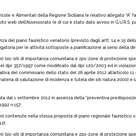
ricole e Alimentari della Regione Siciliana (e relativo allegato “
o web dell’Assessorato (e di cui è stato dato avviso in G.U.R.S. part
enza del piano faunistico venatorio (previsto dagli artt. 14 e 15 della
atoria per le attività sottoposte a pianificazione ai sensi della 
 2000 (sic-siti di importanza comunitaria e zps-zone di protezione 
del dpr 357/1997 come modificato dal dpr 120/2003 ed in violazione
ativa del commissario dello stato del 26 aprile 2012 all’articolo 1
materia di valutazione di incidenza e tutela dei siti natura 2000)
ta dal 1 settembre 2012 in assenza della “preventiva predisposizion
1992 n.157;
azioni contenute nella stessa proposta di piano regionale faunistic
2);
 2000 (sic-siti di importanza comunitaria e zps-zone di protezione s