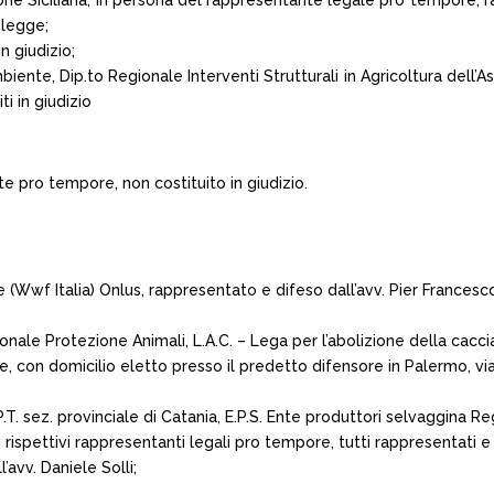
one Siciliana, in persona del rappresentante legale pro tempore, r
 legge;
n giudizio;
ente, Dip.to Regionale Interventi Strutturali in Agricoltura dell’As
i in giudizio
 pro tempore, non costituito in giudizio.
 (Wwf Italia) Onlus, rappresentato e difeso dall’avv. Pier Francesco
ionale Protezione Animali, L.A.C. – Lega per l’abolizione della caccia
ce, con domicilio eletto presso il predetto difensore in Palermo, vi
a P.T. sez. provinciale di Catania, E.P.S. Ente produttori selvaggina
rispettivi rappresentanti legali pro tempore, tutti rappresentati e 
’avv. Daniele Solli;