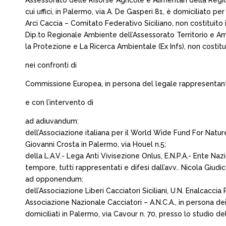
Assessorato delle Risorse Agricole e Alimentari della Regi
cui uffici, in Palermo, via A. De Gasperi 81, è domiciliato per
Arci Caccia – Comitato Federativo Siciliano, non costituito i
Dip.to Regionale Ambiente dell’Assessorato Territorio e Ambi
la Protezione e La Ricerca Ambientale (Ex Infs), non costituit
nei confronti di
Commissione Europea, in persona del legale rappresentante
e con l’intervento di
ad adiuvandum:
dell’Associazione italiana per il World Wide Fund For Nature
Giovanni Crosta in Palermo, via Houel n.5;
della L.A.V.- Lega Anti Vivisezione Onlus, E.N.P.A.- Ente Naz
tempore, tutti rappresentati e difesi dall’avv.. Nicola Giudi
ad opponendum:
dell’Associazione Liberi Cacciatori Siciliani, U.N. Enalcacci
Associazione Nazionale Cacciatori – A.N.C.A., in persona dei 
domiciliati in Palermo, via Cavour n. 70, presso lo studio dell