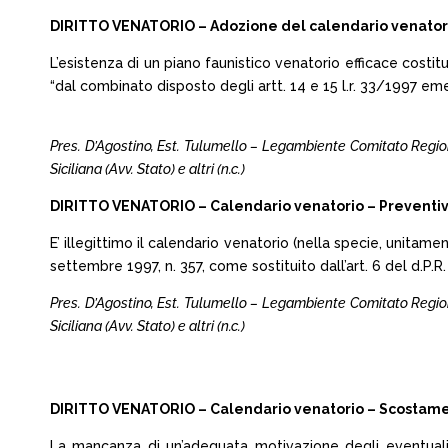
DIRITTO VENATORIO – Adozione del calendario venatorio 
L’esistenza di un piano faunistico venatorio efficace cost
“dal combinato disposto degli artt. 14 e 15 l.r. 33/1997 em
Pres. D’Agostino, Est. Tulumello – Legambiente Comitato Regiona
Siciliana (Avv. Stato) e altri (n.c.)
DIRITTO VENATORIO – Calendario venatorio – Preventiva
E’ illegittimo il calendario venatorio (nella specie, unitame
settembre 1997, n. 357, come sostituito dall’art. 6 del d.P.R
Pres. D’Agostino, Est. Tulumello – Legambiente Comitato Regiona
Siciliana (Avv. Stato) e altri (n.c.)
DIRITTO VENATORIO – Calendario venatorio – Scostamen
La mancanza di un’adeguata motivazione degli eventuali e