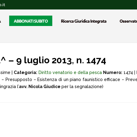
.it
A
ABBONATI SUBITO
Ricerca Giuridica Integrata
Osservato
^ – 9 luglio 2013, n. 1474
ssime |
Categoria:
Diritto venatorio e della pesca
Numero:
1474 |
– Presupposto – Esistenza di un piano faunistico efficace – Prev
ngrazia l’
avv. Nicola Giudice
per la segnalazione)