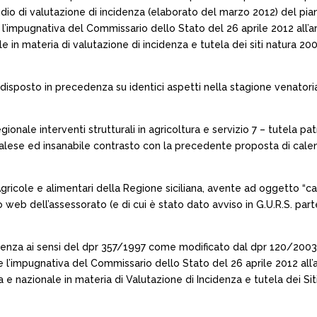
tudio di valutazione di incidenza (elaborato del marzo 2012) del pi
l’impugnativa del Commissario dello Stato del 26 aprile 2012 all’a
le in materia di valutazione di incidenza e tutela dei siti natura
 disposto in precedenza su identici aspetti nella stagione venator
nale interventi strutturali in agricoltura e servizio 7 – tutela pat
 palese ed insanabile contrasto con la precedente proposta di cale
Agricole e alimentari della Regione siciliana, avente ad oggetto “ca
 web dell’assessorato (e di cui è stato dato avviso in G.U.R.S. parte
denza ai sensi del dpr 357/1997 come modificato dal dpr 120/2003 
e l’impugnativa del Commissario dello Stato del 26 aprile 2012 al
a e nazionale in materia di Valutazione di Incidenza e tutela dei 