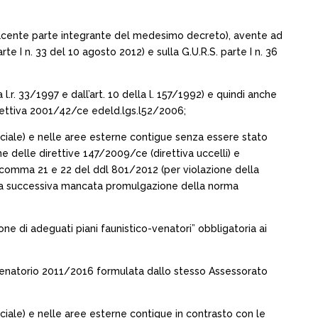
A” facente parte integrante del medesimo decreto), avente ad
e I n. 33 del 10 agosto 2012) e sulla G.U.R.S. parte I n. 36
 l.r. 33/1997 e dall’art. 10 della l. 157/1992) e quindi anche
direttiva 2001/42/ce edeld.lgs.l52/2006;
speciale) e nelle aree esterne contigue senza essere stato
 delle direttive 147/2009/ce (direttiva uccelli) e
1 comma 21 e 22 del ddl 801/2012 (per violazione della
 e la successiva mancata promulgazione della norma
e di adeguati piani faunistico-venatori” obbligatoria ai
o venatorio 2011/2016 formulata dallo stesso Assessorato
peciale) e nelle aree esterne contigue in contrasto con le