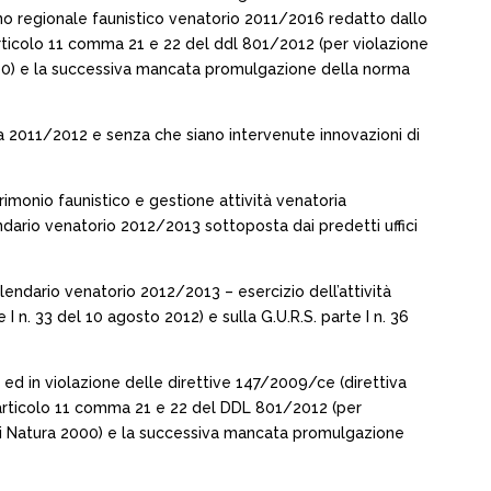
ano regionale faunistico venatorio 2011/2016 redatto dallo
rticolo 11 comma 21 e 22 del ddl 801/2012 (per violazione
 2000) e la successiva mancata promulgazione della norma
ia 2011/2012 e senza che siano intervenute innovazioni di
rimonio faunistico e gestione attività venatoria
ndario venatorio 2012/2013 sottoposta dai predetti uffici
lendario venatorio 2012/2013 – esercizio dell’attività
 I n. 33 del 10 agosto 2012) e sulla G.U.R.S. parte I n. 36
ed in violazione delle direttive 147/2009/ce (direttiva
l’articolo 11 comma 21 e 22 del DDL 801/2012 (per
Siti Natura 2000) e la successiva mancata promulgazione