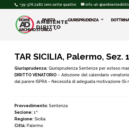
+39-376.2482 zero sette quattro
info-at-@ambientediritto
HOME
RIVISTA
GIURISPRUDENZA
DOTTRIN
ARCHIVIO STORICO
TAR SICILIA, Palermo, Sez. 1
Giurisprudenza:
Giurisprudenza Sentenze per esteso ma
DIRITTO VENATORIO
– Adozione del calendario venatorio 
dal parere ISPRA – Necessità di adeguata motivazione (Si ri
Provvedimento:
Sentenza
Sezione:
1^
Regione:
Sicilia
Città:
Palermo