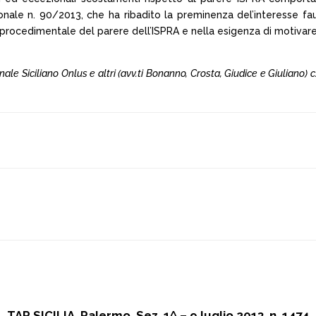
ale n. 90/2013, che ha ribadito la preminenza del’interesse fauni
procedimentale del parere dell’ISPRA e nella esigenza di motivar
le Siciliano Onlus e altri (avv.ti Bonanno, Crosta, Giudice e Giuliano) 
TAR SICILIA, Palermo, Sez. 1^ – 9 luglio 2013, n. 1474