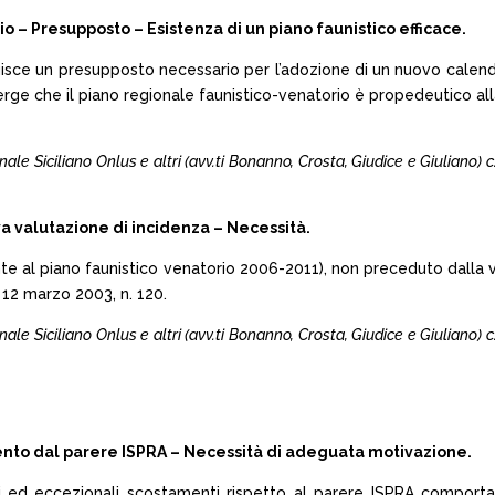
– Presupposto – Esistenza di un piano faunistico efficace.
ituisce un presupposto necessario per l’adozione di un nuovo calend
erge che il piano regionale faunistico-venatorio è propedeutico al
le Siciliano Onlus e altri (avv.ti Bonanno, Crosta, Giudice e Giuliano) 
 valutazione di incidenza – Necessità.
nte al piano faunistico venatorio 2006-2011), non preceduto dalla va
. 12 marzo 2003, n. 120.
le Siciliano Onlus e altri (avv.ti Bonanno, Crosta, Giudice e Giuliano) 
to dal parere ISPRA – Necessità di adeguata motivazione.
d eccezionali scostamenti rispetto al parere ISPRA comporta l’il