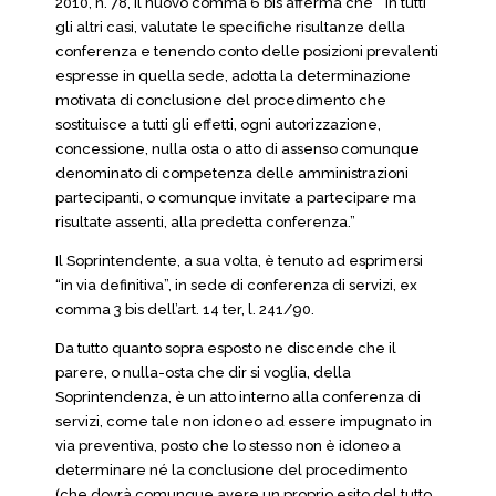
2010, n. 78, il nuovo comma 6 bis afferma che “ in tutti
gli altri casi, valutate le specifiche risultanze della
conferenza e tenendo conto delle posizioni prevalenti
espresse in quella sede, adotta la determinazione
motivata di conclusione del procedimento che
sostituisce a tutti gli effetti, ogni autorizzazione,
concessione, nulla osta o atto di assenso comunque
denominato di competenza delle amministrazioni
partecipanti, o comunque invitate a partecipare ma
risultate assenti, alla predetta conferenza.”
Il Soprintendente, a sua volta, è tenuto ad esprimersi
“in via definitiva”, in sede di conferenza di servizi, ex
comma 3 bis dell’art. 14 ter, l. 241/90.
Da tutto quanto sopra esposto ne discende che il
parere, o nulla-osta che dir si voglia, della
Soprintendenza, è un atto interno alla conferenza di
servizi, come tale non idoneo ad essere impugnato in
via preventiva, posto che lo stesso non è idoneo a
determinare né la conclusione del procedimento
(che dovrà comunque avere un proprio esito del tutto