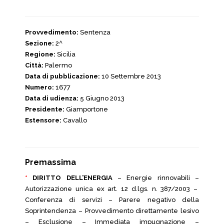
Provvedimento:
Sentenza
Sezione:
2^
Regione:
Sicilia
Città:
Palermo
Data di pubblicazione:
10 Settembre 2013
Numero:
1677
Data di udienza:
5 Giugno 2013
Presidente:
Giamportone
Estensore:
Cavallo
Premassima
*
DIRITTO DELL’ENERGIA
– Energie rinnovabili –
Autorizzazione unica ex art. 12 d.lgs. n. 387/2003 –
Conferenza di servizi – Parere negativo della
Soprintendenza – Provvedimento direttamente lesivo
– Esclusione – Immediata impugnazione –