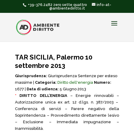
+39-376.2482 zero sette quattro
info-at-
@ambientediritto.it
TAR SICILIA, Palermo 10
settembre 2013
Giurisprudenza:
Giurisprudenza Sentenze per esteso
massime |
Categoria:
Diritto dell'energia
Numero:
1677 |
Data di udienza:
5 Giugno 2013
*
DIRITTO DELL’ENERGIA
– Energie rinnovabili –
Autorizzazione unica ex art. 12 d.lgs. n. 387/2003 –
Conferenza di servizi – Parere negativo della
Soprintendenza – Provvedimento direttamente lesivo
– Esclusione – Immediata impugnazione –
Inammissibilità.