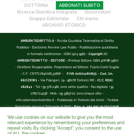
DOTTRINA
ABBONATI SUBITO
Ricerca Giuridica Integrata
Osservatori
Gruppo Editoriale
Chi siamo
ARCHIVIO STORICO
AMBIENTEDIRITTO.it
- Rivista Giuridica Telematica di Diritto
Pubblico - Electronic Review Law Public - Pubblicazione quotidiana
in formato elettronico - ISSN 1974-9562 -
Copyright
AD
-
AMBIENTEDIRITTO - EDITORE
- (Prefisso Editore ISBN 978-88-3360)
- Direttore Responsabile, Proprietario ed Editore: Fulvio Conti Guglia
- C.F.: CNTFLV64H26L308W -
P.IVA 02601280833 - Cod. Un.
66OZKW1 -
Via Filangeri, 19 - 98078 Tortorici ME -
(C.C. REA):
182841
- Tel +39-376.2482 zero sette quattro - Fax digitale +39
1782724258 - Mob. +39 3383702 zero cinque otto -
info
(at)
ambientediritto.it - Pubblicata in Tortorici dal 2000 - Testata
Registrata presso il Tribunale di Patti -
Reg. n. 197 del 19/07/2006
-
(BarCode 9 771974 956204)
-
R.O.C. n. 44135.
We use cookies on our website to give you the most
__________
relevant experience by remembering your preferences and
La Rivista Giuridica
AMBIENTEDIRITTO.IT
-
ISSN 1974-9562
è
repeat visits. By clicking “Accept”, you consent to the use
of ALL the cookies.
riconosciuta ed inserita nell'Area 12 - (
Classe A
) -
Riviste Scientifiche