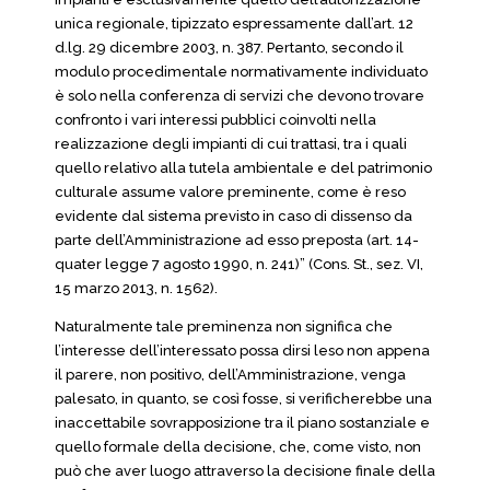
unica regionale, tipizzato espressamente dall’art. 12
d.lg. 29 dicembre 2003, n. 387. Pertanto, secondo il
modulo procedimentale normativamente individuato
è solo nella conferenza di servizi che devono trovare
confronto i vari interessi pubblici coinvolti nella
realizzazione degli impianti di cui trattasi, tra i quali
quello relativo alla tutela ambientale e del patrimonio
culturale assume valore preminente, come è reso
evidente dal sistema previsto in caso di dissenso da
parte dell’Amministrazione ad esso preposta (art. 14-
quater legge 7 agosto 1990, n. 241)” (Cons. St., sez. VI,
15 marzo 2013, n. 1562).
Naturalmente tale preminenza non significa che
l’interesse dell’interessato possa dirsi leso non appena
il parere, non positivo, dell’Amministrazione, venga
palesato, in quanto, se così fosse, si verificherebbe una
inaccettabile sovrapposizione tra il piano sostanziale e
quello formale della decisione, che, come visto, non
può che aver luogo attraverso la decisione finale della