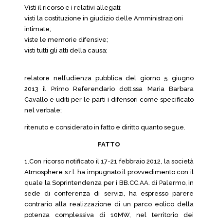
Visti il ricorso e i relativi allegati;
visti la costituzione in giudizio delle Amministrazioni
intimate;
viste le memorie difensive;
visti tutti gli atti della causa;
relatore nell’udienza pubblica del giorno 5 giugno
2013 il Primo Referendario dott.ssa Maria Barbara
Cavallo e uditi per le parti i difensori come specificato
nel verbale;
ritenuto e considerato in fatto e diritto quanto segue.
FATTO
1.Con ricorso notificato il 17-21 febbraio 2012, la società
Atmosphere s.r.l. ha impugnato il provvedimento con il
quale la Soprintendenza per i BB.CC.AA. di Palermo, in
sede di conferenza di servizi, ha espresso parere
contrario alla realizzazione di un parco eolico della
potenza complessiva di 10MW, nel territorio dei