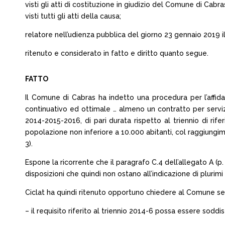
visti gli atti di costituzione in giudizio del Comune di Cabras 
visti tutti gli atti della causa;
relatore nell’udienza pubblica del giorno 23 gennaio 2019 il 
ritenuto e considerato in fatto e diritto quanto segue.
FATTO
Il Comune di Cabras ha indetto una procedura per l’affida
continuativo ed ottimale … almeno un contratto per servizi i
2014-2015-2016, di pari durata rispetto al triennio di r
popolazione non inferiore a 10.000 abitanti, col raggiungiment
3).
Espone la ricorrente che il paragrafo C.4 dell’allegato A (p.
disposizioni che quindi non ostano all’indicazione di plurim
Ciclat ha quindi ritenuto opportuno chiedere al Comune se
– il requisito riferito al triennio 2014-6 possa essere soddis