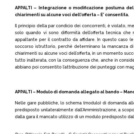
APPALTI – Integrazione o modificazione postuma dell’o
chiarimenti su alcune voci dell’offerta – E’ consentita.
Il principio della par condicio dei concorrenti, è violato,
solo quando vi sono difformità dell’offerta tecnica che 
appaltante per il contratto da affidare. In questo caso (e 
soccorso istruttorio, perché determinano la mancanza di 
chiarimenti su alcune voci dell’offerta, in un momento su
tutto inalterata, con la conseguenza che, anche in consider
abbiano poi consentito l’attribuzione dei punteggi con ma
APPALTI – Modulo di domanda allegato al bando – Mancato
Nelle gare pubbliche, lo schema (modulo) di domanda alle
predisposto unilateralmente dall’Amministrazione, a scopo
dalla gara il mancato utilizzo di un modulo predisposto dalla