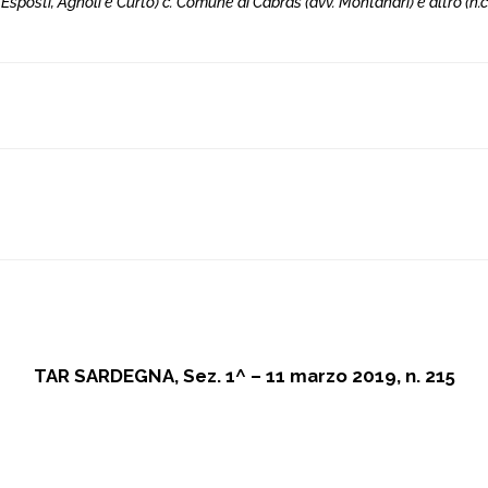
i Esposti, Agnoli e Curto) c. Comune di Cabras (avv. Montanari) e altro (n.c
TAR SARDEGNA, Sez. 1^ – 11 marzo 2019, n. 215