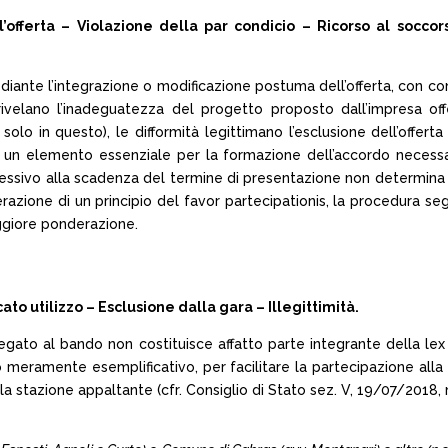
fferta – Violazione della par condicio – Ricorso al soccors
 mediante l’integrazione o modificazione postuma dell’offerta, con 
rivelano l’inadeguatezza del progetto proposto dall’impresa offer
solo in questo), le difformità legittimano l’esclusione dell’offert
un elemento essenziale per la formazione dell’accordo necessario
ccessivo alla scadenza del termine di presentazione non determina 
azione di un principio del favor partecipationis, la procedura seg
ggiore ponderazione.
 utilizzo – Esclusione dalla gara – Illegittimità.
gato al bando non costituisce affatto parte integrante della lex 
 meramente esemplificativo, per facilitare la partecipazione alla
 stazione appaltante (cfr. Consiglio di Stato sez. V, 19/07/2018, n.