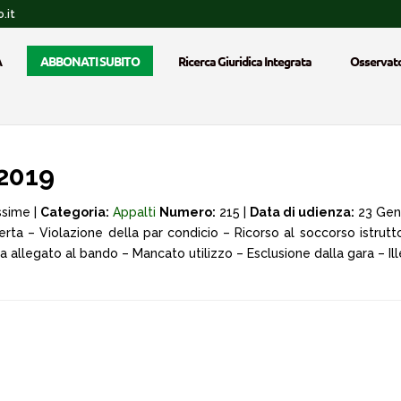
.it
A
ABBONATI SUBITO
Ricerca Giuridica Integrata
Osservato
2019
ssime |
Categoria:
Appalti
Numero:
215 |
Data di udienza:
23 Gen
rta – Violazione della par condicio – Ricorso al soccorso istrutto
 allegato al bando – Mancato utilizzo – Esclusione dalla gara – Ille