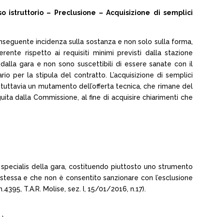
o istruttorio – Preclusione – Acquisizione di semplici
conseguente incidenza sulla sostanza e non solo sulla forma,
ente rispetto ai requisiti minimi previsti dalla stazione
a dalla gara e non sono suscettibili di essere sanate con il
 per la stipula del contratto. L’acquisizione di semplici
tuttavia un mutamento dell’offerta tecnica, che rimane del
uita dalla Commissione, al fine di acquisire chiarimenti che
specialis della gara, costituendo piuttosto uno strumento
 stessa e che non è consentito sanzionare con l’esclusione
4395, T.A.R. Molise, sez. I, 15/01/2016, n.17).