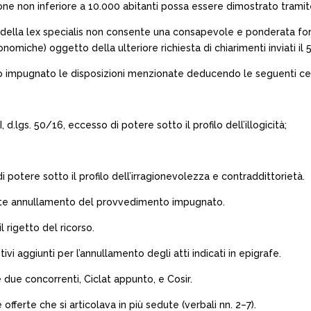
ne non inferiore a 10.000 abitanti possa essere dimostrato tramite u
ne della lex specialis non consente una consapevole e ponderata for
nomiche) oggetto della ulteriore richiesta di chiarimenti inviati il 5
anto impugnato le disposizioni menzionate deducendo le seguenti ce
 II, d.lgs. 50/16, eccesso di potere sotto il profilo dell’illogicità;
di potere sotto il profilo dell’irragionevolezza e contraddittorietà.
nte annullamento del provvedimento impugnato.
l rigetto del ricorso.
vi aggiunti per l’annullamento degli atti indicati in epigrafe.
due concorrenti, Ciclat appunto, e Cosir.
ferte che si articolava in più sedute (verbali nn. 2–7).