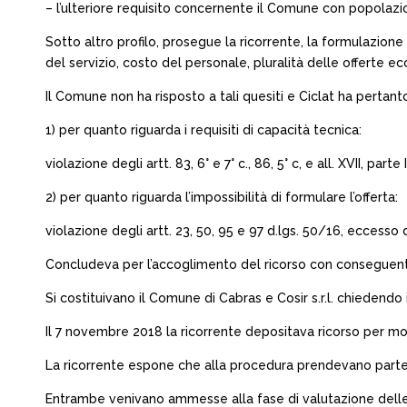
– l’ulteriore requisito concernente il Comune con popolazio
Sotto altro profilo, prosegue la ricorrente, la formulazio
del servizio, costo del personale, pluralità delle offerte eco
Il Comune non ha risposto a tali quesiti e Ciclat ha pert
1) per quanto riguarda i requisiti di capacità tecnica:
violazione degli artt. 83, 6° e 7° c., 86, 5° c, e all. XVII, parte
2) per quanto riguarda l’impossibilità di formulare l’offerta:
violazione degli artt. 23, 50, 95 e 97 d.lgs. 50/16, eccesso 
Concludeva per l’accoglimento del ricorso con consegue
Si costituivano il Comune di Cabras e Cosir s.r.l. chiedendo i
Il 7 novembre 2018 la ricorrente depositava ricorso per moti
La ricorrente espone che alla procedura prendevano parte 
Entrambe venivano ammesse alla fase di valutazione delle of