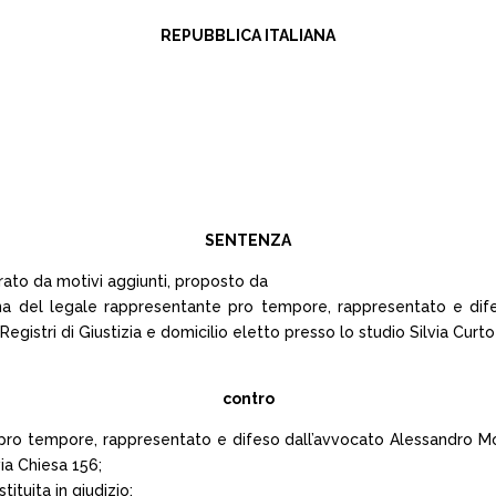
REPUBBLICA ITALIANA
SENTENZA
rato da motivi aggiunti, proposto da
na del legale rappresentante pro tempore, rappresentato e dif
gistri di Giustizia e domicilio eletto presso lo studio Silvia Curto i
contro
ro tempore, rappresentato e difeso dall’avvocato Alessandro Mon
via Chiesa 156;
ituita in giudizio;