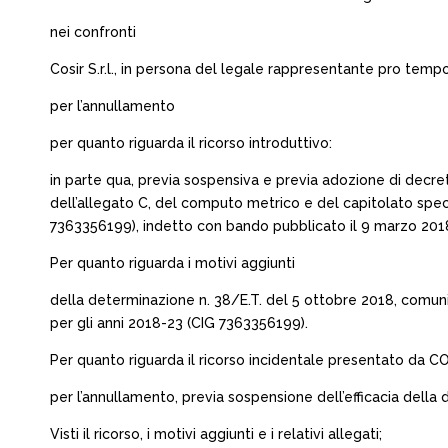
nei confronti
Cosir S.r.l., in persona del legale rappresentante pro temp
per l’annullamento
per quanto riguarda il ricorso introduttivo:
in parte qua, previa sospensiva e previa adozione di decreto p
dell’allegato C, del computo metrico e del capitolato speci
7363356199), indetto con bando pubblicato il 9 marzo 201
Per quanto riguarda i motivi aggiunti
della determinazione n. 38/E.T. del 5 ottobre 2018, comuni
per gli anni 2018-23 (CIG 7363356199).
Per quanto riguarda il ricorso incidentale presentato da COSI
per l’annullamento, previa sospensione dell’efficacia della
Visti il ricorso, i motivi aggiunti e i relativi allegati;