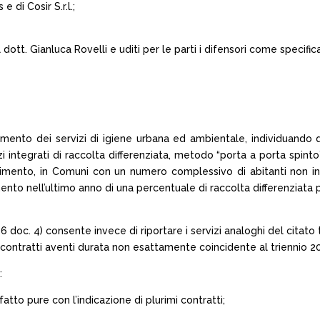
e di Cosir S.r.l.;
dott. Gianluca Rovelli e uditi per le parti i difensori come specific
mento dei servizi di igiene urbana ed ambientale, individuando q
ntegrati di raccolta differenziata, metodo “porta a porta spinto” e
iferimento, in Comuni con un numero complessivo di abitanti non i
o nell’ultimo anno di una percentuale di raccolta differenziata pari 
 6 doc. 4) consente invece di riportare i servizi analoghi del citat
i contratti aventi durata non esattamente coincidente al triennio 20
:
fatto pure con l’indicazione di plurimi contratti;