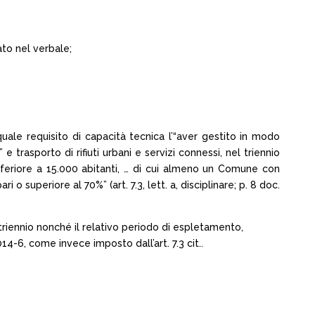
ato nel verbale;
uale requisito di capacità tecnica l’“aver gestito in modo
 trasporto di rifiuti urbani e servizi connessi, nel triennio
nferiore a 15.000 abitanti, … di cui almeno un Comune con
o superiore al 70%” (art. 7.3, lett. a, disciplinare; p. 8 doc.
o triennio nonché il relativo periodo di espletamento,
14-6, come invece imposto dall’art. 7.3 cit..