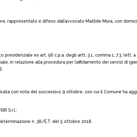
ore, rappresentato e difeso dall’avvocato Matilde Mura, con domicil
residenziale ex art. 56 c.p.a. degli artt. 3.1, comma 1, 7.3, lett. a e
ale, in relazione alla procedura per l’affidamento dei servizi di i
8.
cata con nota del successivo 9 ottobre, con cui il Comune ha aggiu
R S.r.l.:
 determinazione n. 38/E.T. del 5 ottobre 2018.