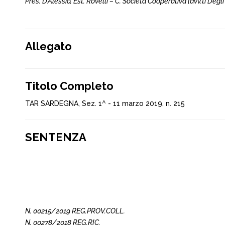
Pres. D’Alessio, Est. Rovelli – C. Società Cooperativa (avv.ti Degl
Allegato
Titolo Completo
TAR SARDEGNA, Sez. 1^ - 11 marzo 2019, n. 215
SENTENZA
N. 00215/2019 REG.PROV.COLL.
N. 00278/2018 REG.RIC.