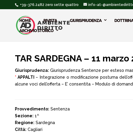
+39-376.2482 zero sette quattro
info-at-@ambientediritto
HOME
RIVISTA
GIURISPRUDENZA
DOTTRIN
ARCHIVIO STORICO
TAR SARDEGNA – 11 marzo 
Giurisprudenza:
Giurisprudenza Sentenze per esteso ma
*
APPALTI
– Integrazione o modificazione postuma dell’offe
alcune voci dell’offerta – E’ consentita – Modulo di domanda
Provvedimento:
Sentenza
Sezione:
1^
Regione:
Sardegna
Città:
Cagliari