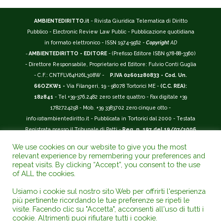
AMBIENTEDIRITTO.it
- Rivista Giuridica Telematica di Diritto
Pubblico - Electronic Review Law Public - Pubblicazione quotidiana
in formato elettronico - ISSN 1974-9562 -
Copyright
AD
-
AMBIENTEDIRITTO - EDITORE
- (Prefisso Editore ISBN 978-88-3360)
- Direttore Responsabile, Proprietario ed Editore: Fulvio Conti Guglia
- C.F.: CNTFLV64H26L308W -
P.IVA 02601280833 - Cod. Un.
66OZKW1 -
Via Filangeri, 19 - 98078 Tortorici ME -
(C.C. REA):
182841
- Tel +39-376.2482 zero sette quattro - Fax digitale +39
1782724258 - Mob. +39 3383702 zero cinque otto -
info
(at)
ambientediritto.it - Pubblicata in Tortorici dal 2000 - Testata
Registrata presso il Tribunale di Patti -
Reg. n. 197 del 19/07/2006
-
(BarCode 9 771974 956204)
-
R.O.C. n. 44135.
We use cookies on our website to give you the most
__________
relevant experience by remembering your preferences and
La Rivista Giuridica
AMBIENTEDIRITTO.IT
-
ISSN 1974-9562
è
repeat visits. By clicking “Accept”, you consent to the use
of ALL the cookies.
riconosciuta ed inserita nell'Area 12 - (
Classe A
) -
Riviste Scientifiche
Giuridiche.
ANVUR
: Agenzia Nazionale di Valutazione del Sistema
Usiamo i cookie sul nostro sito Web per offrirti l'esperienza
Universitario e della Ricerca (D.P.R. n.76/2010). Valutazione della Qualità della
più pertinente ricordando le tue preferenze se ripeti le
Ricerca (
VQR
); Autovalutazione, Valutazione periodica, Accreditamento (
AVA
);
visite. Facendo clic su "Accetta", acconsenti all'uso di tutti i
Abilitazione Scientifica Nazionale (
ASN
). Repertorio del Foro Italiano Abbr.
cookie. Altrimenti puoi rifiutare tutti i cookie.