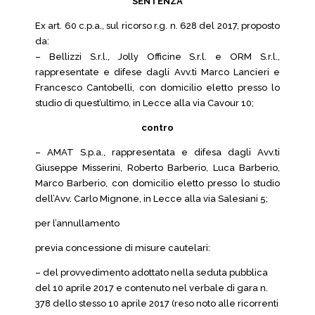
SENTENZA
Ex art. 60 c.p.a., sul ricorso r.g. n. 628 del 2017, proposto
da:
– Bellizzi S.r.l., Jolly Officine S.r.l. e ORM S.r.l.,
rappresentate e difese dagli Avv.ti Marco Lancieri e
Francesco Cantobelli, con domicilio eletto presso lo
studio di quest’ultimo, in Lecce alla via Cavour 10;
contro
– AMAT S.p.a., rappresentata e difesa dagli Avv.ti
Giuseppe Misserini, Roberto Barberio, Luca Barberio,
Marco Barberio, con domicilio eletto presso lo studio
dell’Avv. Carlo Mignone, in Lecce alla via Salesiani 5;
per l’annullamento
previa concessione di misure cautelari:
– del provvedimento adottato nella seduta pubblica
del 10 aprile 2017 e contenuto nel verbale di gara n.
378 dello stesso 10 aprile 2017 (reso noto alle ricorrenti