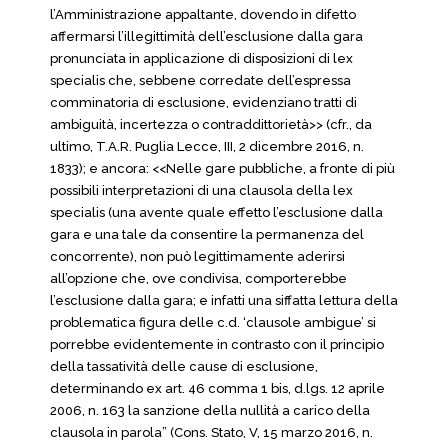
l’Amministrazione appaltante, dovendo in difetto
affermarsi l’illegittimità dell’esclusione dalla gara
pronunciata in applicazione di disposizioni di lex
specialis che, sebbene corredate dell’espressa
comminatoria di esclusione, evidenziano tratti di
ambiguità, incertezza o contraddittorietà>> (cfr., da
ultimo, T.A.R. Puglia Lecce, III, 2 dicembre 2016, n.
1833); e ancora: <<Nelle gare pubbliche, a fronte di più
possibili interpretazioni di una clausola della lex
specialis (una avente quale effetto l’esclusione dalla
gara e una tale da consentire la permanenza del
concorrente), non può legittimamente aderirsi
all’opzione che, ove condivisa, comporterebbe
l’esclusione dalla gara; e infatti una siffatta lettura della
problematica figura delle c.d. ‘clausole ambigue’ si
porrebbe evidentemente in contrasto con il principio
della tassatività delle cause di esclusione,
determinando ex art. 46 comma 1 bis, d.lgs. 12 aprile
2006, n. 163 la sanzione della nullità a carico della
clausola in parola” (Cons. Stato, V, 15 marzo 2016, n.