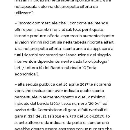
massimi indicati sia nella tabella riportata all’art. 4 sia
nell’apposita colonna del prospetto offerta da
utilizzare”;
– “sconto commerciale che il concorrente intende
offrire per i ricambi riferiti al sub lotto per il quale
intende produrre offerta, espresso in aumento rispetto
ai valori minimi indicati sia nella tabella riportata all’art.
4 sia nel prospetto offerta, sconto unico da applicare a
tutti i ricambi occorrenti per l’esecuzione del singolo
intervento indipendentemente dalla loro tipologia”
[art. 7, lettera b) del Bando, rubricato “Offerta
economica”].
– alla seduta pubblica del 10 aprile 2017 le ricorrenti
venivano escluse per aver indicato quale sconto
percentuale in aumento rispetto a quello minimo
indicato dal bando (40%) il solo numero “26,05”: ad
avviso della Commissione di gara, difatti (verbali di
gara n. 334 del 21.12.2015 e n. 378 del 10.04.2017), lo
sconto ulteriore da indicare da parte di concorrenti
avrebbe dovuto essere espresso con un numero che