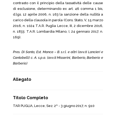
contrasto con il principio della tassatività delle cause
di esclusione, determinando ex art. 46 comma 1 bis,
d.lgs. 12 aprile 2006, n. 163 la sanzione della nullità a
carico della clausola in parola (Cons. Stato, V, 15 marzo
2016, n. 1024 T.A.R. Puglia Lecce, III, 2 dicembre 2016,
n. 1833; T.A.R. Lombardia Milano, I, 24 gennaio 2017, n.
169).
Pres. Di Santo, Est. Manca – B. s.r.l. e altri (avv.ti Lancieri e
Cantobelli) c. A. s.p.a. (avv.ti Misserini, Barberio, Barberio e
Barberio)
Allegato
Titolo Completo
TAR PUGLIA, Lecce, Sez. 2^ - 3 giugno 2017, n. 910