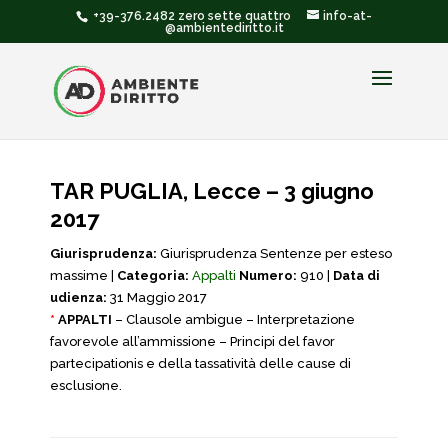
+39-376.2482 zero sette quattro
info-at-
@ambientediritto.it
TAR PUGLIA, Lecce – 3 giugno
2017
Giurisprudenza:
Giurisprudenza Sentenze per esteso
massime |
Categoria:
Appalti
Numero:
910 |
Data di
udienza:
31 Maggio 2017
*
APPALTI
– Clausole ambigue – Interpretazione
favorevole all’ammissione – Principi del favor
partecipationis e della tassatività delle cause di
esclusione.