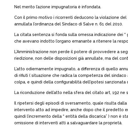
Nel merito l’azione impugnatoria è infondata.
Con il primo motivo i ricorrenti deducono la violazione del
annullata l’ordinanza del Sindaco di Salve n. 61 del 2010.
La citata sentenza si fonda sulla omessa indicazione dei “ g
che avevano indotto l’organo emanante a ritenere la responsa
L’Amministrazione non perde il potere di provvedere a segui
riedizione, non delle disposizioni già annullate, ma del conte
L’atto odiernamente impugnato, a differenza di quello annull
di rifiuti ( situazione che radica la competenza del sindaco ai
colpa, e quindi della configurabilità dell’ipotesi sanzionata 
La riconduzione dell’atto nella sfera del citato art, 192 ne su
Il ripetersi degli episodi di sversamento, quale risulta dal
intervento atto ad impedire, anche dopo che il predetto era 
quindi l’incremento della “ entità della discarica” ) non è
omissione di interventi atti a salvaguardare la proprietà.