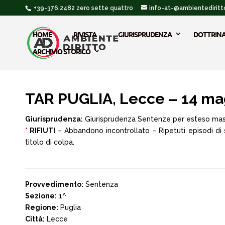
+39-376.2482 zero sette quattro
info-at-@ambientediritto
HOME
RIVISTA
GIURISPRUDENZA
DOTTRIN
ARCHIVIO STORICO
TAR PUGLIA, Lecce – 14 ma
Giurisprudenza:
Giurisprudenza Sentenze per esteso ma
*
RIFIUTI
– Abbandono incontrollato – Ripetuti episodi di 
titolo di colpa.
Provvedimento:
Sentenza
Sezione:
1^
Regione:
Puglia
Città:
Lecce