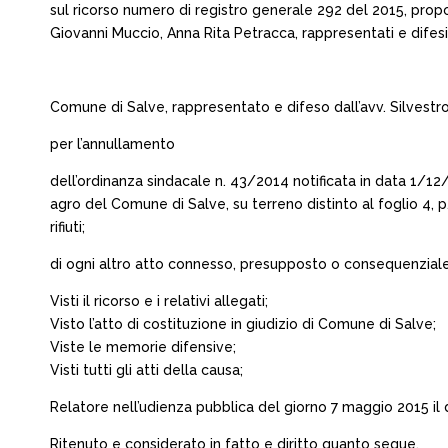
sul ricorso numero di registro generale 292 del 2015, prop
Giovanni Muccio, Anna Rita Petracca, rappresentati e difesi 
Comune di Salve, rappresentato e difeso dall’avv. Silvestro 
per l’annullamento
dell’ordinanza sindacale n. 43/2014 notificata in data 1/12/20
agro del Comune di Salve, su terreno distinto al foglio 4, p.
rifiuti;
di ogni altro atto connesso, presupposto o consequenziale
Visti il ricorso e i relativi allegati;
Visto l’atto di costituzione in giudizio di Comune di Salve;
Viste le memorie difensive;
Visti tutti gli atti della causa;
Relatore nell’udienza pubblica del giorno 7 maggio 2015 il do
Ritenuto e considerato in fatto e diritto quanto segue.