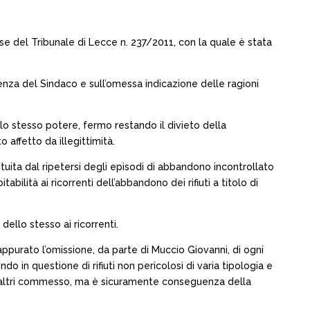
se del Tribunale di Lecce n. 237/2011, con la quale è stata
tenza del Sindaco e sull’omessa indicazione delle ragioni
lo stesso potere, fermo restando il divieto della
o affetto da illegittimità.
ituita dal ripetersi degli episodi di abbandono incontrollato
abilità ai ricorrenti dell’abbandono dei rifiuti a titolo di
 dello stesso ai ricorrenti.
appurato l’omissione, da parte di Muccio Giovanni, di ogni
 in questione di rifiuti non pericolosi di varia tipologia e
e da altri commesso, ma è sicuramente conseguenza della