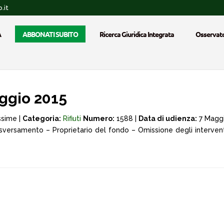
.it
A
ABBONATI SUBITO
Ricerca Giuridica Integrata
Osservato
ggio 2015
ssime |
Categoria:
Rifiuti
Numero:
1588 |
Data di udienza:
7 Magg
sversamento – Proprietario del fondo – Omissione degli interventi