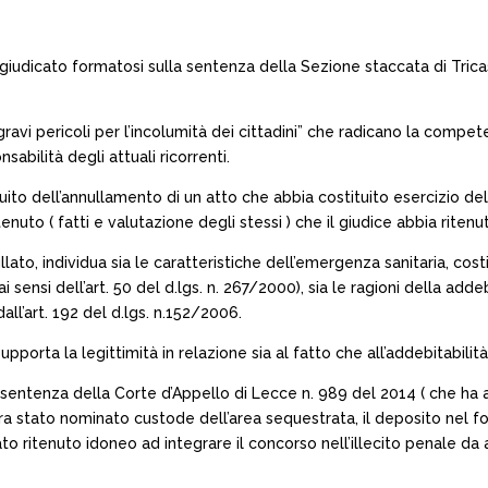
 giudicato formatosi sulla sentenza della Sezione staccata di Trica
ravi pericoli per l’incolumità dei cittadini” che radicano la compe
bilità degli attuali ricorrenti.
to dell’annullamento di un atto che abbia costituito esercizio del
nuto ( fatti e valutazione degli stessi ) che il giudice abbia ritenut
ato, individua sia le caratteristiche dell’emergenza sanitaria, cost
 sensi dell’art. 50 del d.lgs. n. 267/2000), sia le ragioni della addebit
dall’art. 192 del d.lgs. n.152/2006.
pporta la legittimità in relazione sia al fatto che all’addebitabilità
la sentenza della Corte d’Appello di Lecce n. 989 del 2014 ( che ha 
stato nominato custode dell’area sequestrata, il deposito nel fondo
 stato ritenuto idoneo ad integrare il concorso nell’illecito penal