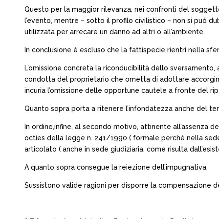
Questo per la maggior rilevanza, nei confronti del soggetto
l’evento, mentre – sotto il profilo civilistico – non si può
utilizzata per arrecare un danno ad altri o all’ambiente.
In conclusione è escluso che la fattispecie rientri nella sfera
L’omissione concreta la riconducibilità dello sversamento, a 
condotta del proprietario che ometta di adottare accorgime
incuria l’omissione delle opportune cautele a fronte del ripe
Quanto sopra porta a ritenere l’infondatezza anche del te
In ordine,infine, al secondo motivo, attinente all’assenza del 
octies della legge n. 241/1990 ( formale perché nella sede gi
articolato ( anche in sede giudiziaria, come risulta dall’esi
A quanto sopra consegue la reiezione dell’impugnativa.
Sussistono valide ragioni per disporre la compensazione d