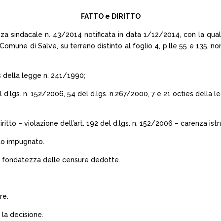
FATTO e DIRITTO
a sindacale n. 43/2014 notificata in data 1/12/2014, con la quale 
 del Comune di Salve, su terreno distinto al foglio 4, p.lle 55 e 135, 
es della legge n. 241/1990;
el d.lgs. n. 152/2006, 54 del d.lgs. n.267/2000, 7 e 21 octies dell
ritto – violazione dell’art. 192 del d.lgs. n. 152/2006 – carenza ist
to impugnato.
la fondatezza delle censure dedotte.
re.
 la decisione.