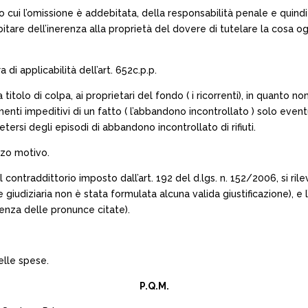
 cui l’omissione è addebitata, della responsabilità penale e quindi
 dubitare dell’inerenza alla proprietà del dovere di tutelare la cosa
 di applicabilità dell’art. 652c.p.p.
titolo di colpa, ai proprietari del fondo ( i ricorrenti), in quanto 
nti impeditivi di un fatto ( l’abbandono incontrollato ) solo even
tersi degli episodi di abbandono incontrollato di rifiuti.
rzo motivo.
contraddittorio imposto dall’art. 192 del d.lgs. n. 152/2006, si rileva
udiziaria non è stata formulata alcuna valida giustificazione), e l’es
stenza delle pronunce citate).
elle spese.
P.Q.M.