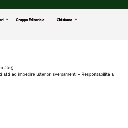
ri
Gruppo Editoriale
Chi siamo
io 2015
 atti ad impedire ulteriori sversamenti – Responsabilità a