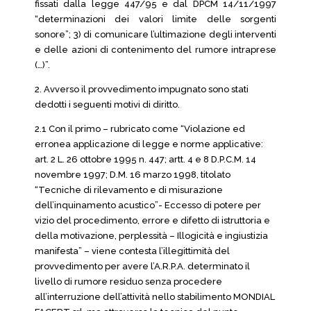
fissati dalla legge 447/95 e dal DPCM 14/11/1997
“determinazioni dei valori limite delle sorgenti
sonore”; 3) di comunicare l’ultimazione degli interventi
e delle azioni di contenimento del rumore intraprese
(…)”.
2. Avverso il provvedimento impugnato sono stati
dedotti i seguenti motivi di diritto.
2.1 Con il primo – rubricato come “Violazione ed
erronea applicazione di legge e norme applicative:
art. 2 L. 26 ottobre 1995 n. 447; artt. 4 e 8 D.P.C.M. 14
novembre 1997; D.M. 16 marzo 1998, titolato
“Tecniche di rilevamento e di misurazione
dell’inquinamento acustico”- Eccesso di potere per
vizio del procedimento, errore e difetto di istruttoria e
della motivazione, perplessità – Illogicità e ingiustizia
manifesta” – viene contesta l’illegittimità del
provvedimento per avere l’A.R.P.A. determinato il
livello di rumore residuo senza procedere
all’interruzione dell’attività nello stabilimento MONDIAL