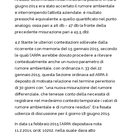
giugno 2014 era stato accertato il rumore ambientale
e interrompendo l’attività aziendale, è risultato
pressoché equivalente a quello quantificato nel punto
analogo, ossia pari a 46 db – 47 db (a fronte della
precedente misurazione pari a 45,5 db).
4.2 Stante le ulteriori contestazioni sollevate dalla
ricorrente con memoria del 15 gennaio 2015, secondo
le quali l’ARPA avrebbe dovuto procedere a rilevare
contestualmente anche un nuovo parametro di
rumore ambientale, con ordinanza n. 33 del 22
gennaio 2015, questa Sezione ordinava ad ARPA il
deposito di motivata relazione nel termine perentorio
di 30 giorni con: “una nuova misurazione del rumore
differenziale, che tenesse conto della necessità di
registrare nel medesimo contesto temporale i valori di
rumore ambientale e di rumore residuo”. Era fissata
udienza di discussione per il giorno 18 giugno 2015.
In data 14 febbraio 2015 l’ARPA depositava nota
11.2.2015, prot. 10202, nella quale dava atto