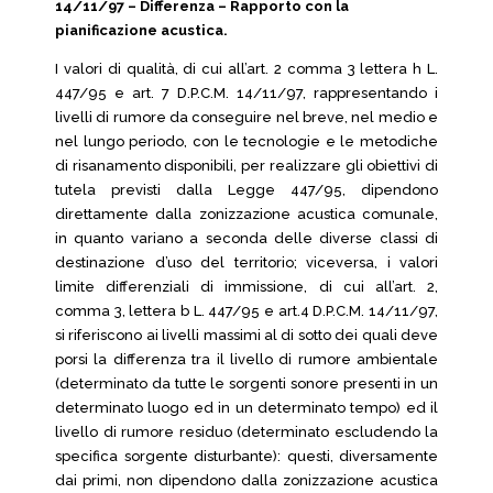
14/11/97 – Differenza – Rapporto con la
pianificazione acustica.
I valori di qualità, di cui all’art. 2 comma 3 lettera h L.
447/95 e art. 7 D.P.C.M. 14/11/97, rappresentando i
livelli di rumore da conseguire nel breve, nel medio e
nel lungo periodo, con le tecnologie e le metodiche
di risanamento disponibili, per realizzare gli obiettivi di
tutela previsti dalla Legge 447/95, dipendono
direttamente dalla zonizzazione acustica comunale,
in quanto variano a seconda delle diverse classi di
destinazione d’uso del territorio; viceversa, i valori
limite differenziali di immissione, di cui all’art. 2,
comma 3, lettera b L. 447/95 e art.4 D.P.C.M. 14/11/97,
si riferiscono ai livelli massimi al di sotto dei quali deve
porsi la differenza tra il livello di rumore ambientale
(determinato da tutte le sorgenti sonore presenti in un
determinato luogo ed in un determinato tempo) ed il
livello di rumore residuo (determinato escludendo la
specifica sorgente disturbante): questi, diversamente
dai primi, non dipendono dalla zonizzazione acustica