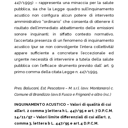
447/1995) – rappresenta una minaccia per la salute
pubblica, sia che la Legge quadro sull’inquinamento
acustico non configura alcun potere di intervento
amministrativo “ordinario” che consenta di ottenere il
risultato dell’immediato abbattimento delle emissioni
sonore inquinanti; in siffatto contesto normativo,
l’accertata presenza di un fenomeno di inquinamento
acustico (pur se non coinvolgente l’intera collettività)
appare sufficiente a concretare l’eccezionale ed
urgente necessità di intervenire a tutela della salute
pubblica con l’efficace strumento previsto dall’ art. 9
primo comma della citata Legge n. 447/1995.
Pres. Balucani, Est. Pescatore – M. s.r.l. (avv. Montanaro) c.
Comune di Brandizzo (avv.ti Fusco e Frignani) e altro (n.c.)
INQUINAMENTO ACUSTICO – Valori di qualità di cui
all’art. 2 comma 3 lettera h L. 447/95 e art. 7 D.P.C.M.
14/11/97 – Valori limite differenziali di cui all’art. 2,
comma 3, lettera b L. 447/95 e art.4 D.P.C.M.