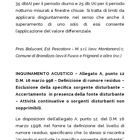
35 db(A) per il periodo diurno e 25 db (A) per il periodo
notturno misurati a finestre chiuse. Si tratta di limiti da
applicarsi disgiuntamente, nel senso che anche il
superamento di uno solo di essi consente
l’applicazione del valore differenziale.
Pres. Balucani, Est. Pescatore – M. s.r.l. (avv. Montanaro) c.
Comune di Brandizzo (avv.ti Fusco e Frignani) e altro (n.c.)
INQUINAMENTO ACUSTICO – Allegato A, punto 12
D.M. 16 marzo 998 – Definizione di rumore residuo –
Esclusione della specifica sorgente disturbante –
Accertamento in presenza della fonte disturbante
– Attività continuative o sorgenti disturbanti non
sopprimibili.
Le disposizioni dell’allegato A, punto 12, del D.M. 16
marzo 1998, nel fornire la definizione del livello di
rumore residuo, specificano che lo stesso si riscontra
“quando si esclude la specifica sorgente disturbante”.