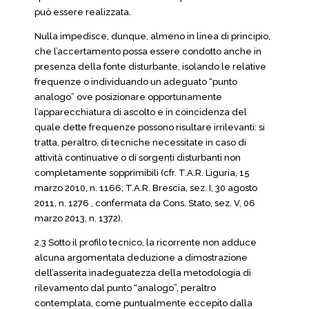
può essere realizzata.
Nulla impedisce, dunque, almeno in linea di principio,
che l’accertamento possa essere condotto anche in
presenza della fonte disturbante, isolando le relative
frequenze o individuando un adeguato “punto
analogo” ove posizionare opportunamente
l’apparecchiatura di ascolto e in coincidenza del
quale dette frequenze possono risultare irrilevanti: si
tratta, peraltro, di tecniche necessitate in caso di
attività continuative o di sorgenti disturbanti non
completamente sopprimibili (cfr. T.A.R. Liguria, 15
marzo 2010, n. 1166; T.A.R. Brescia, sez. I, 30 agosto
2011, n. 1276 , confermata da Cons. Stato, sez. V, 06
marzo 2013, n. 1372).
2.3 Sotto il profilo tecnico, la ricorrente non adduce
alcuna argomentata deduzione a dimostrazione
dell’asserita inadeguatezza della metodologia di
rilevamento dal punto “analogo”, peraltro
contemplata, come puntualmente eccepito dalla