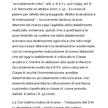
“accostamenti critici”: artt. 4, 6 e 7 L. 447/1995; art. 6
L.R. Piemonte 20 ottobre 2000, n. 52 – Eccesso di
potere per difetto dei presupposti, difetto di istruttoria e
di motivazione” – la ricorrente deduce di aver
ottenuto nel marzo 1991 l’agibilità dello stabilimento
realizzato; evidenzia, quindi, che a quell’epoca le
aree limitrofe (al confine est dello stabilimento)
avevano una destinazione agricola e che solo negli
anni successivi ottennero la destinazione residenziale,
con la conseguente realizzazione di nuove abitazioni;
che ad oggi lo stabilimento è collocato in Classe
acustica V, mentre le abitazioni alle quali si riferisce
l’accertamento svolto da A.R.P.A. sono collocate in
Classe III, sicché l’Amministrazione avrebbe
determinato un accostamento critico tra aree, non
essendo stata prevista la collocazione di una fascia
cuscinetto classificata in classe IV, come previsto
dall’art. 6 della L.R. 52/2000.
2.5 Con l’ultimo motivo di ricorso – “Violazione del D.M.
11 dicembre 1996 – Applicazione del criterio