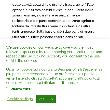
delle attività della ditta è risultato trascurabile: “Tale
opzione è risultata possibile viste le peculiarità della
zona in esame, a carattere essenzialmente
residenziale e in parte confinante con zone agricole,
lontana da infrastrutture varie importanti e da altre
fonti rumorose. Sulla base di ciò, i due punti di misura
utilizzati nei rilievi possono essere considerati
equivalenti ai fini della determinazione del livello di
We use cookies on our website to give you the most
rumore residuo”.
relevant experience by remembering your preferences and
repeat visits. By clicking “Accept”, you consent to the use
A confutazione della motivazioni tecniche addotte da
of ALL the cookies.
A.R.P.A. non è stata dedotta alcuna puntuale replica da
parte ricorrente.
Usiamo i cookie sul nostro sito Web per offrirti l'esperienza
più pertinente ricordando le tue preferenze se ripeti le
2.5 Riconosciuta l’astratta correttezza della
visite. Facendo clic su "Accetta", acconsenti all'uso di tutti i
metodologia applicata, l’approfondimento istruttorio
cookie. Altrimenti puoi rifiutare tutti i cookie.
sollecitato con l’ordinanza collegiale del 6 novembre
.
Rifiuta tutti
2014 – attraverso una nuova “misurazione del rumore
differenziale che escludesse la sorgente sonora
Cookie settings
ACCETTA
oggetto di rilevazione attraverso l’interruzione
dell’attività dell’impianto produttivo” – ha fugato ogni