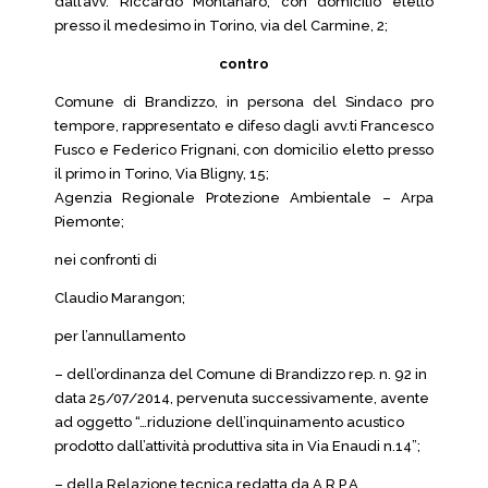
dall’avv. Riccardo Montanaro, con domicilio eletto
presso il medesimo in Torino, via del Carmine, 2;
contro
Comune di Brandizzo, in persona del Sindaco pro
tempore, rappresentato e difeso dagli avv.ti Francesco
Fusco e Federico Frignani, con domicilio eletto presso
il primo in Torino, Via Bligny, 15;
Agenzia Regionale Protezione Ambientale – Arpa
Piemonte;
nei confronti di
Claudio Marangon;
per l’annullamento
– dell’ordinanza del Comune di Brandizzo rep. n. 92 in
data 25/07/2014, pervenuta successivamente, avente
ad oggetto “…riduzione dell’inquinamento acustico
prodotto dall’attività produttiva sita in Via Enaudi n.14”;
– della Relazione tecnica redatta da A.R.P.A.