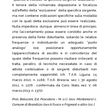
Il tenore della richiamata disposizione si focalizza
sull’effetto della “esclusione” della specifica sorgente,
ma non contiene indicazioni specifiche sulla modalità
con le quali detta esclusione può essere realizzata.
Nulla impedisce, dunque, almeno in linea di principio,
che l’accertamento possa essere condotto anche in
presenza della fonte disturbante, isolando le relative
frequenze o individuando un adeguato “punto
analogo” ove posizionare opportunamente
l’apparecchiatura di ascolto e in coincidenza del
quale dette frequenze possono risultare irrilevanti: si
tratta, peraltro, di tecniche necessitate in caso di
attività continuative o di sorgenti disturbanti non
completamente sopprimibili (cfr. T.A.R. Liguria, 15
marzo 2010, n. 1166; T.A.R. Brescia, sez. I, 30 agosto
2011, n. 1276 , confermata da Cons. Stato, sez. V, 06
marzo 2013, n. 1372).
Pres. Balucani, Est. Pescatore – M. s.r.l. (avv. Montanaro) c.
Comune di Brandizzo (avv.ti Fusco e Frignani) e altro (n.c.)