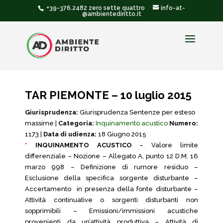
+39-376.2482 zero sette quattro
info-at-
@ambientediritto.it
TAR PIEMONTE – 10 luglio 2015
Giurisprudenza:
Giurisprudenza Sentenze per esteso
massime |
Categoria:
Inquinamento acustico
Numero:
1173 |
Data di udienza:
18 Giugno 2015
*
INQUINAMENTO ACUSTICO
– Valore limite
differenziale – Nozione – Allegato A, punto 12 D.M. 16
marzo 998 – Definizione di rumore residuo –
Esclusione della specifica sorgente disturbante –
Accertamento in presenza della fonte disturbante –
Attività continuative o sorgenti disturbanti non
sopprimibili – Emissioni/immissioni acustiche
provenienti da un’attività produttiva – Attività di