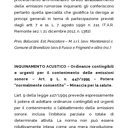
delle emissioni rumorose inquinanti, gli conferiscono
pertanto quella specialità che giustifica la deroga ai
principi generali in tema di partecipazione previsti
dagli artt. 7 e ss. L. 7 agosto 1990 n. 241 (T.A.R.
Piemonte sez. I, 21 dicembre 2012, n. 1382).
Pres. Balucani, Est. Pescatore – M. s.r.l. (avv. Montanaro) c.
Comune di Brandizzo (avv.ti Fusco e Frignani) e altro (n.c.)
INQUINAMENTO ACUSTICO – Ordinanze contingibili
e urgenti per il contenimento delle emissioni
sonore – Art. 9 L. n. 447/1995 – Potere
“normalmente consentito” – Minaccia per la salute.
L’art. 9 della legge 447/1995 prevede espressamente
il potere di adottare ordinanze contingibili ed urgenti
per il contenimento o l’abbattimento delle emissioni
sonore, inclusa l’inibitoria parziale o totale di
determinate attività. La norma non può essere
riduttivamente intesa come una mera riproduzione,