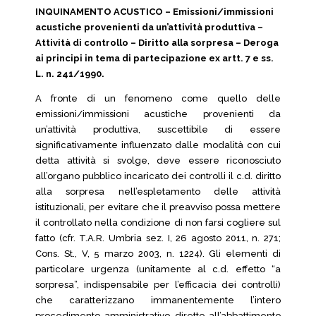
INQUINAMENTO ACUSTICO – Emissioni/immissioni
acustiche provenienti da un’attività produttiva –
Attività di controllo – Diritto alla sorpresa – Deroga
ai principi in tema di partecipazione ex artt. 7 e ss.
L. n. 241/1990.
A fronte di un fenomeno come quello delle
emissioni/immissioni acustiche provenienti da
un’attività produttiva, suscettibile di essere
significativamente influenzato dalle modalità con cui
detta attività si svolge, deve essere riconosciuto
all’organo pubblico incaricato dei controlli il c.d. diritto
alla sorpresa nell’espletamento delle attività
istituzionali, per evitare che il preavviso possa mettere
il controllato nella condizione di non farsi cogliere sul
fatto (cfr. T.A.R. Umbria sez. I, 26 agosto 2011, n. 271;
Cons. St., V, 5 marzo 2003, n. 1224). Gli elementi di
particolare urgenza (unitamente al c.d. effetto “a
sorpresa”, indispensabile per l’efficacia dei controlli)
che caratterizzano immanentemente l’intero
procedimento amministrativo diretto all’abbattimento