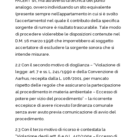
FACERT srl, ma attraverso la tecnica del punto
analogo, ovvero individuando un sito equivalente
(presente sempre nell’appartamento in cui si è svolto
l’accertamento) nel quale il contributo della specifica
sorgente di rumore è risultato trascurabile. Tale modo
di procedere violerebbe le disposizioni contenute nel
D.M. 16 marzo 1998 che imporrebbero al soggetto
accertatore di escludere la sorgente sonora che si
intende misurare.
2.2 Con il secondo motivo di doglianza – “Violazione di
legge: art. 7 e ss. L. 241/1990 e della Convenzione di
Aarhus, recepita dalla L. 108/2001, per mancato
rispetto delle regole che assicurano la partecipazione
al procedimento in materia ambientale – Eccesso di
potere per vizio del procedimento” – la ricorrente
eccepisce di avere ricevuto l’ordinanza comunale
senza aver avuto previa comunicazione di avvio del
procedimento.
2.3 Con il terzo motivo di ricorso è contestata la
“Violazione degli artt. 6 e 9 L. 447/1995 – Eccesso di