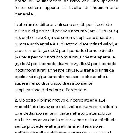
grado di inquinamento acustico che una specifica
fonte sonora apporta al livello di inquinamento
generale.
I valori limite differenziali sono di 5 db per il periodo
diurno e di 3 db per il periodo notturno ( art. 4D.P.C.M. 14
novembre 1997): gli stessi non si applicano quando il
rumore ambientale è al di sotto di determinati valori, e
precisamente 50 db(A) per il periodo diurno e 40 db
(A) per il periodo notturno misurati a finestre aperte, e
35 db(A) per il periodo diurno e 25 db (A) per il periodo
notturno misurati a finestre chiuse. Si tratta di limiti da
applicarsi disgiuntamente, nel senso che anche il
superamento di uno solo di essi consente
l’applicazione del valore differenziale.
2. Ciò posto, il primo motivo di ricorso attiene alle
modalità di rilevazione del livello di rumore residuo, a
dire della ricorrente inficiate nella loro attendibilità
dalla circostanza che la misurazione è stata effettuata
senza procedere alla preliminare interruzione
dell’attività nello stabilimento MONDIAL FACERT s.r.l.,