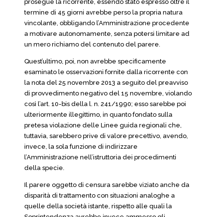
prosegue la ricorrente, essendo stato espresso oltre il
termine di 45 giorni avrebbe perso la propria natura
vincolante, obbligando l’Amministrazione procedente
a motivare autonomamente, senza potersi limitare ad
un mero richiamo del contenuto del parere.
Quest’ultimo, poi, non avrebbe specificamente
esaminato le osservazioni fornite dalla ricorrente con
la nota del 25 novembre 2013 a seguito del preavviso
di provvedimento negativo del 15 novembre, violando
così l’art. 10-bis della l. n. 241/1990; esso sarebbe poi
ulteriormente illegittimo, in quanto fondato sulla
pretesa violazione delle Linee guida regionali che,
tuttavia, sarebbero prive di valore precettivo, avendo,
invece, la sola funzione di indirizzare
l’Amministrazione nell’istruttoria dei procedimenti
della specie.
Il parere oggetto di censura sarebbe viziato anche da
disparità di trattamento con situazioni analoghe a
quelle della società istante, rispetto alle quali la
Soprintendenza avrebbe invece ammesso gli