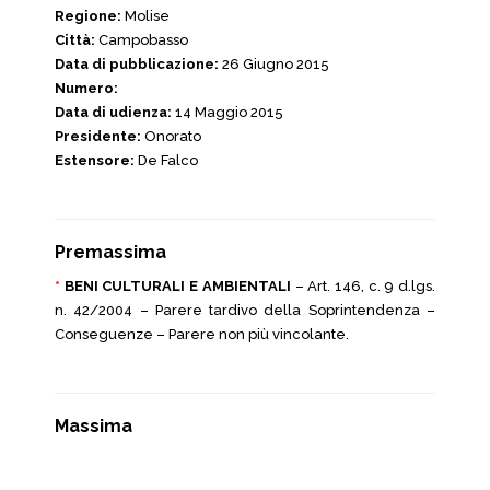
Regione:
Molise
Città:
Campobasso
Data di pubblicazione:
26 Giugno 2015
Numero:
Data di udienza:
14 Maggio 2015
Presidente:
Onorato
Estensore:
De Falco
Premassima
*
BENI CULTURALI E AMBIENTALI
– Art. 146, c. 9 d.lgs.
n. 42/2004 – Parere tardivo della Soprintendenza –
Conseguenze – Parere non più vincolante.
Massima