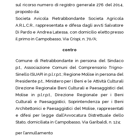
sul ricorso numero di registro generale 276 del 2014,
proposto da:
Societa Avicola Pietrabbondante Societa Agricola
A.R.L.C.R., rappresentata e difesa dagli avv.ti Salvatore
Di Pardo e Andrea Latessa, con domicilio eletto presso
il primo in Campobasso, Via Crispi, n. 70/A;
contro
Comune di Pietrabbondante in persona del Sindaco
p.t., Associazione Comuni del Comprensorio Trigno-
Sinello (SUAP) in p.l.r.p.t.; Regione Molise in persona del
Presidente p.t., Ministero per i Beni e le Attività Culturali
Direzione Regionale Beni Culturali e Paesaggistici del
Molise in p.l.r.p.t., Direzione Regionale per i Beni
Culturali e Paesaggistici, Soprintendenza per i Beni
Architettonici e Paesaggistici del Molise, rappresentati
e difesi per legge dall’Avvocatura Distrettuale dello
Stato, domiciliata in Campobasso, Via Garibaldi, n. 124;
per l’annullamento