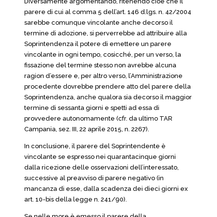
Diversamente argomentando, ritenendo cioè che il
parere di cui al comma 5 dell’art. 146 d.lgs. n. 42/2004
sarebbe comunque vincolante anche decorso il
termine di adozione, si perverrebbe ad attribuire alla
Soprintendenza il potere di emettere un parere
vincolante in ogni tempo, cosicché, per un verso, la
fissazione del termine stesso non avrebbe alcuna
ragion d’essere e, per altro verso, l’Amministrazione
procedente dovrebbe prendere atto del parere della
Soprintendenza, anche qualora sia decorso il maggior
termine di sessanta giorni e spetti ad essa di
provvedere autonomamente (cfr. da ultimo TAR
Campania, sez. III, 22 aprile 2015, n. 2267).
In conclusione, il parere del Soprintendente è
vincolante se espresso nei quarantacinque giorni
dalla ricezione delle osservazioni dell’interessato,
successive al preavviso di parere negativo (in
mancanza di esse, dalla scadenza dei dieci giorni ex
art. 10-bis della legge n. 241/90).
Se nelle more è emesso il parere della