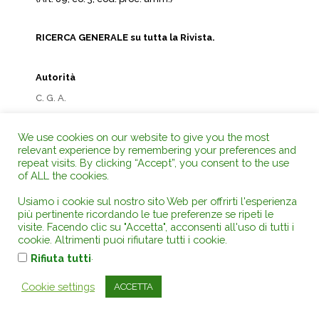
RICERCA GENERALE su tutta la Rivista.
Autorità
C. G. A.
Consiglio di Stato
We use cookies on our website to give you the most
Corte Costituzionale
relevant experience by remembering your preferences and
Corte dei Conti
repeat visits. By clicking “Accept”, you consent to the use
of ALL the cookies.
Corte di Appello
Corte di Cassazione
Usiamo i cookie sul nostro sito Web per offrirti l'esperienza
più pertinente ricordando le tue preferenze se ripeti le
Corte di Giustizia UE
visite. Facendo clic su "Accetta", acconsenti all'uso di tutti i
cookie. Altrimenti puoi rifiutare tutti i cookie.
Corte UE Diritti dell’uomo
.
Rifiuta tutti
Giudice di Pace
Giustizia Tributaria
Cookie settings
ACCETTA
T. A. R.