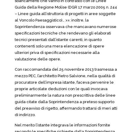
sbancamenti che vanno in contrasto con le Linee
Guida della Regione Molise (DGR 17 marzo 2005 n. 244
– Linee guida all’istruttoria di progetti in aree soggette
al Voncolo Paesaggistico)… >>; inoltre, la
Soprintendenza osservava che mancavano numerose
specificazioni tecniche che rendevano gli elaborati
tecnici presentati dall’istante carenti, in quanto
contenenti solo una mera elencazione di opere
ulteriori priva di specificazioni necessarie alla
valutazione delle opere.
Con raccomandata del 25 novembre 2013 trasmessa a
mezzo PEC, l’architetto Pietro Salvione, nella qualità di
procuratore dell’impresa istante, faceva pervenire le
proprie articolate deduzioni con le quali invocava
preliminarmente la natura non prescrittiva delle linee
guida citate dalla Soprintendenza a preteso supporto
del preavviso di rigetto, affermando trattarsi di meri atti
di indirizzo.
Nel merito l’istante integrava le informazioni fornite
secondo le specifiche richieste dalla Soprintendenza