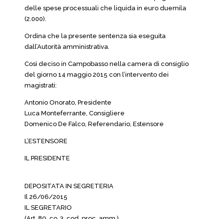
delle spese processuali che liquida in euro duemila
(2.000).
Ordina che la presente sentenza sia eseguita
dall’Autorità amministrativa.
Così deciso in Campobasso nella camera di consiglio
del giorno 14 maggio 2015 con l’intervento dei
magistrati:
Antonio Onorato, Presidente
Luca Monteferrante, Consigliere
Domenico De Falco, Referendario, Estensore
L’ESTENSORE
IL PRESIDENTE
DEPOSITATA IN SEGRETERIA
Il 26/06/2015
IL SEGRETARIO
(Art. 89, co. 3, cod. proc. amm.)