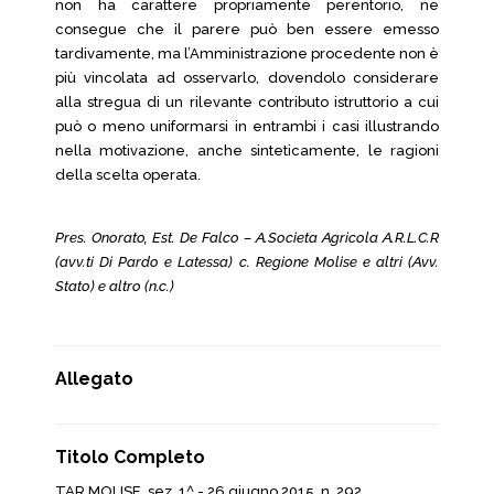
non ha carattere propriamente perentorio, ne
consegue che il parere può ben essere emesso
tardivamente, ma l’Amministrazione procedente non è
più vincolata ad osservarlo, dovendolo considerare
alla stregua di un rilevante contributo istruttorio a cui
può o meno uniformarsi in entrambi i casi illustrando
nella motivazione, anche sinteticamente, le ragioni
della scelta operata.
Pres. Onorato, Est. De Falco – A.Societa Agricola A.R.L.C.R
(avv.ti Di Pardo e Latessa) c. Regione Molise e altri (Avv.
Stato) e altro (n.c.)
Allegato
Titolo Completo
TAR MOLISE, sez. 1^ - 26 giugno 2015, n. 292