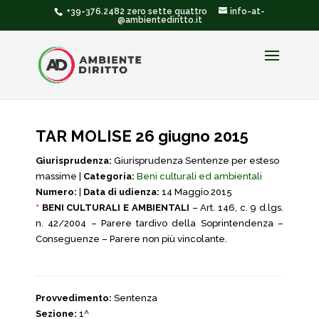
+39-376.2482 zero sette quattro
info-at-
@ambientediritto.it
TAR MOLISE 26 giugno 2015
Giurisprudenza:
Giurisprudenza Sentenze per esteso
massime |
Categoria:
Beni culturali ed ambientali
Numero:
|
Data di udienza:
14 Maggio 2015
*
BENI CULTURALI E AMBIENTALI
– Art. 146, c. 9 d.lgs.
n. 42/2004 – Parere tardivo della Soprintendenza –
Conseguenze – Parere non più vincolante.
Provvedimento:
Sentenza
Sezione:
1^