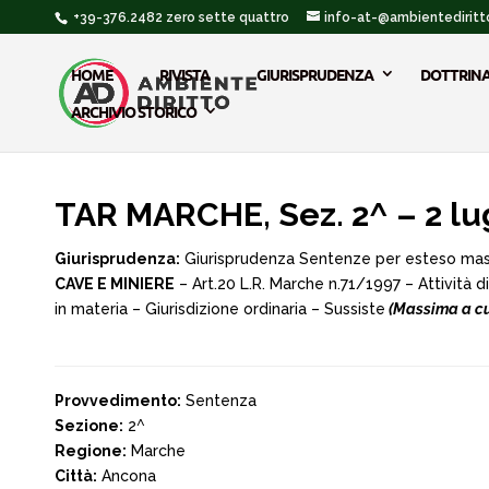
+39-376.2482 zero sette quattro
info-at-@ambientediritto
HOME
RIVISTA
GIURISPRUDENZA
DOTTRIN
ARCHIVIO STORICO
TAR MARCHE, Sez. 2^ – 2 lug
Giurisprudenza:
Giurisprudenza Sentenze per esteso ma
CAVE E MINIERE
– Art.20 L.R. Marche n.71/1997 – Attività 
in materia – Giurisdizione ordinaria – Sussiste
(Massima a cur
Provvedimento:
Sentenza
Sezione:
2^
Regione:
Marche
Città:
Ancona