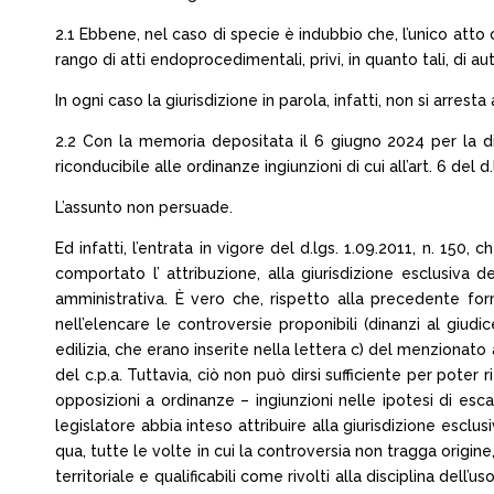
2.1 Ebbene, nel caso di specie è indubbio che, l’unico atto
rango di atti endoprocedimentali, privi, in quanto tali, di a
In ogni caso la giurisdizione in parola, infatti, non si arre
2.2 Con la memoria depositata il 6 giugno 2024 per la d
riconducibile alle ordinanze ingiunzioni di cui all’art. 6 del d
L’assunto non persuade.
Ed infatti, l’entrata in vigore del d.lgs. 1.09.2011, n. 150, 
comportato l’ attribuzione, alla giurisdizione esclusiva 
amministrativa. È vero che, rispetto alla precedente formu
nell’elencare le controversie proponibili (dinanzi al giudi
edilizia, che erano inserite nella lettera c) del menzionato a
del c.p.a. Tuttavia, ciò non può dirsi sufficiente per poter r
opposizioni a ordinanze – ingiunzioni nelle ipotesi di escav
legislatore abbia inteso attribuire alla giurisdizione esc
qua, tutte le volte in cui la controversia non tragga origine
territoriale e qualificabili come rivolti alla disciplina dell’