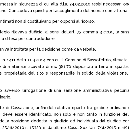
i messa in sicurezza di cui alla d.i.a. 24.02.2010 resisi necessari o
one. Concludeva quindi per l’accoglimento del ricorso con vittoria d
ntimati non si costituivano per opporsi al ricorso.
gio rilevava d’ufficio, ai sensi dell’art. 73 comma 3 c.p.a., la suss
e a difesa per controdedurre.
eniva introitata per la decisione come da verbale.
. n. 1411 del 10.04.2014 con cui il Comune di Sassofeltrio, rilevata
 di materiale scavato di mc 381,70 depositati a terra in quattro
le proprietaria del sito e responsabile in solido della violazione
avverso l’irrogazione di una sanzione amministrativa pecuniar
nario.
e di Cassazione, ai fini del relativo riparto tra giudice ordinario
le deve essere identificato, non solo e non tanto in funzione de
ella posizione dedotta in giudizio ed individuata dal giudice con r
, 25/6/2010 n. 15323, e, da ultimo, Cass., Sez. Un., 7/4/2015, n. 691