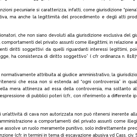
anzioni pecuniarie si caratterizza, infatti, come giurisdizione “pien
iva, ma anche la legittimità del procedimento e degli atti prodr
ionatori, che non siano devoluti alla giurisdizione esclusiva del 
 comportamenti del privato assunti come illegittimi, in relazione ai 
enti diritti soggettivi da quelli riguardanti interessi legittimi, 
egge, ha consistenza di diritto soggettivo” ( cfr ordinanza n. 81
lta normativamente attribuita al giudice amministrativo, la giurisdizi
e ritenersi che essa non si estenda ad “ogni controversia” in qu
o della mera attinenza ad essa della controversia, ma soltanto a
pressione di pubblici poteri (cfr., con riferimento a differente ipo
un’attività di cava non autorizzata non può ritenersi inerente alla
l’amministrazione a comportamenti del privato assunti come illeg
ne assolve un ruolo meramente punitivo, solo indirettamente preordi
nzione (cfr. in termini in tema di escavazione abusiva vd Cass. civ. 