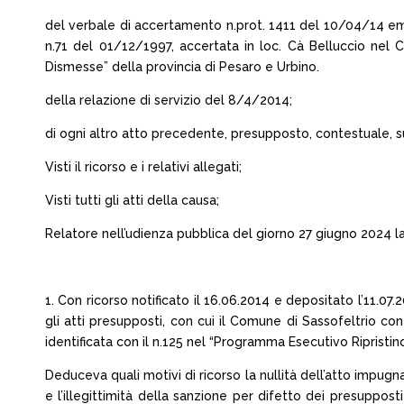
del verbale di accertamento n.prot. 1411 del 10/04/14 emess
n.71 del 01/12/1997, accertata in loc. Cà Belluccio nel 
Dismesse” della provincia di Pesaro e Urbino.
della relazione di servizio del 8/4/2014;
di ogni altro atto precedente, presupposto, contestuale,
Visti il ricorso e i relativi allegati;
Visti tutti gli atti della causa;
Relatore nell’udienza pubblica del giorno 27 giugno 2024 la
1. Con ricorso notificato il 16.06.2014 e depositato l’11.07
gli atti presupposti, con cui il Comune di Sassofeltrio con
identificata con il n.125 nel “Programma Esecutivo Ripristin
Deduceva quali motivi di ricorso la nullità dell’atto impug
e l’illegittimità della sanzione per difetto dei presuppo