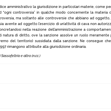
dice amministrativo la giurisdizione in particolari materie, come per
d “ogni controversia” in qualche modo concernente la materia de
troversia, ma soltanto alle controversie che abbiano ad oggetto, 
sia avente ad oggetto l’esercizio di un’attività di cava non autori
a concretandosi nella reazione dell’amministrazione a comportament
 natura di diritto, ove la sanzione assolve un ruolo meramente p
governo del territorio) sussidiata dalla sanzione. Ne consegue che
1997 rimangono attribuite alla giurisdizione ordinaria.
i Sassofeltrio e altro (n.cc.)