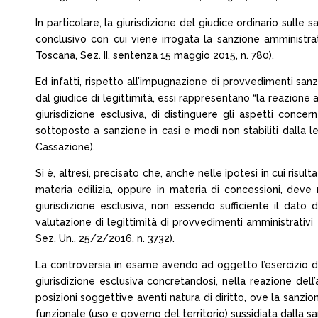
In particolare, la giurisdizione del giudice ordinario sulle s
conclusivo con cui viene irrogata la sanzione amministrat
Toscana, Sez. II, sentenza 15 maggio 2015, n. 780).
Ed infatti, rispetto all’impugnazione di provvedimenti sanz
dal giudice di legittimità, essi rappresentano “la reazione a
giurisdizione esclusiva, di distinguere gli aspetti concern
sottoposto a sanzione in casi e modi non stabiliti dalla l
Cassazione).
Si è, altresì, precisato che, anche nelle ipotesi in cui risu
materia edilizia, oppure in materia di concessioni, dev
giurisdizione esclusiva, non essendo sufficiente il dat
valutazione di legittimità di provvedimenti amministrativi es
Sez. Un., 25/2/2016, n. 3732).
La controversia in esame avendo ad oggetto l’esercizio di 
giurisdizione esclusiva concretandosi, nella reazione del
posizioni soggettive aventi natura di diritto, ove la sanzio
funzionale (uso e governo del territorio) sussidiata dalla sa