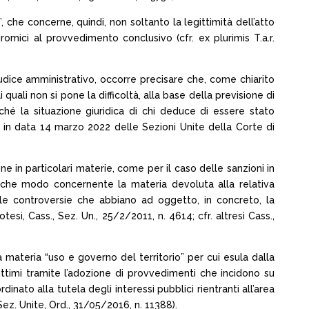
a”, che concerne, quindi, non soltanto la legittimità dell’atto
omici al provvedimento conclusivo (cfr. ex plurimis T.a.r.
giudice amministrativo, occorre precisare che, come chiarito
quali non si pone la difficoltà, alla base della previsione di
poiché la situazione giuridica di chi deduce di essere stato
87 in data 14 marzo 2022 delle Sezioni Unite della Corte di
one in particolari materie, come per il caso delle sanzioni in
alche modo concernente la materia devoluta alla relativa
lle controversie che abbiano ad oggetto, in concreto, la
tesi, Cass., Sez. Un., 25/2/2011, n. 4614; cfr. altresì Cass.,
 materia “uso e governo del territorio” per cui esula dalla
ittimi tramite l’adozione di provvedimenti che incidono su
nato alla tutela degli interessi pubblici rientranti all’area
Sez. Unite, Ord., 31/05/2016, n. 11388).