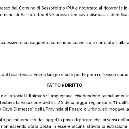
o dal Comune di Sassofeltrio (PU) e notificato al ricorrente in da
Comune di Sassofeltrio (PU) presso l’ex cava dismessa identifica
 successivo e conseguente comunque connesso e correlato, nulla e
 dott.ssa Renata Emma Ianigro e uditi per le parti i difensori come
FATTO e DIRITTO
.2014, la società Italmix s.r.l. impugnava, chiedendone l’annullament
testava la violazione dell’art. 20 della legge regionale n. 71 dell’
o Cave Dismesse” della Provincia di Pesaro e Urbino, ed irrogava la
nato poiché emesso da soggetto privo di potere che, ai sensi dell’
sti non essendo stata posta in essere alcuna attività di estrazion