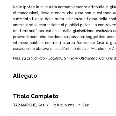
Nelle ipotesi in cui risulta normativamente attribuita al giu
di concessioni, deve ritenersi che essa non si estenda a
sufficiente il dato della mera attinenza ad essa della con
amministrativi espressione di pubblici poteri. La controver
del territorio”, per cui esula dalla giurisdizione esclusiv
provvedimenti che incidono su posizioni soggettive aventi
interessi pubblici rientranti all’area funzionale (uso e 
escavazione abusiva di cui all’art. 20 della l.r. Marche n.71/
Pres. ed Est. Ianigro – Società I. S.r.l. (avv. Ottaviani) c. Comune d
Allegato
Titolo Completo
TAR MARCHE, Sez. 2^ - 2 luglio 2024, n. 622