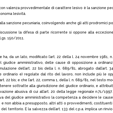
 con valenza provvedimentale di carattere lesivo è la sanzione pec
utonoma lesività.
sta alla sanzione pecuniaria, coinvolgendo anche gli atti prodromici p
iscussione la difesa di parte ricorrente si oppone alla eccezion
.l.gs. 150/2011.
che ha, da un lato, modificato l’art. 22 della l. 24 novembre 1981, n.
del giudice amministrativo, delle cause di opposizione a ordinan
lazione dell’art. 22 bis della l. n. 689/81, abrogato dall’art. 34/
ce ordinario e) regolate dal rito del lavoro, non include più le op
rt. 22 bis; e che l’art. 22, comma 1, della l. n. 689/81, nel testo mod
itenere sottratte alla giurisdizione del giudice ordinario, e attribu
azione abusiva di cui all’art. 20 della legge regionale n.71/1997. L
lusiva del giudice amministrativo la competenza a decidere le caus
, e non abbia a presupposto, altri atti o provvedimenti, costituenti
uso del territorio. E la salvezza dell’art. 133 del c.p.a. implica un rin