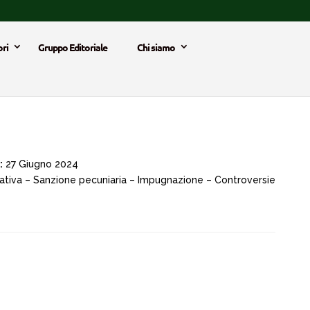
ri
Gruppo Editoriale
Chi siamo
:
27 Giugno 2024
strativa – Sanzione pecuniaria – Impugnazione – Controversie