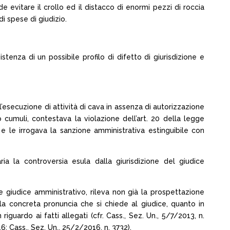
nde evitare il crollo ed il distacco di enormi pezzi di roccia
i spese di giudizio.
istenza di un possibile profilo di difetto di giurisdizione e
 l’esecuzione di attività di cava in assenza di autorizzazione
 cumuli, contestava la violazione dell’art. 20 della legge
, e le irrogava la sanzione amministrativa estinguibile con
ia la controversia esula dalla giurisdizione del giudice
 e giudice amministrativo, rileva non già la prospettazione
lla concreta pronuncia che si chiede al giudice, quanto in
iguardo ai fatti allegati (cfr. Cass., Sez. Un., 5/7/2013, n.
6; Cass., Sez. Un., 25/2/2016, n. 3732).