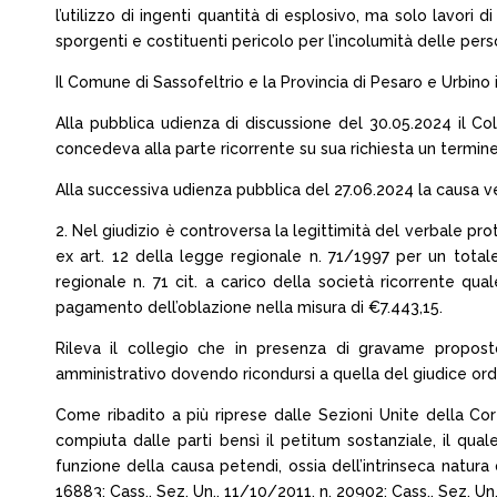
l’utilizzo di ingenti quantità di esplosivo, ma solo lavori d
sporgenti e costituenti pericolo per l’incolumità delle pers
Il Comune di Sassofeltrio e la Provincia di Pesaro e Urbino i
Alla pubblica udienza di discussione del 30.05.2024 il Colle
concedeva alla parte ricorrente su sua richiesta un termin
Alla successiva udienza pubblica del 27.06.2024 la causa v
2. Nel giudizio è controversa la legittimità del verbale prot
ex art. 12 della legge regionale n. 71/1997 per un totale
regionale n. 71 cit. a carico della società ricorrente qua
pagamento dell’oblazione nella misura di €7.443,15.
Rileva il collegio che in presenza di gravame proposto 
amministrativo dovendo ricondursi a quella del giudice ordi
Come ribadito a più riprese dalle Sezioni Unite della Cort
compiuta dalle parti bensì il petitum sostanziale, il qua
funzione della causa petendi, ossia dell’intrinseca natura d
16883; Cass., Sez. Un., 11/10/2011, n. 20902; Cass., Sez. Un.