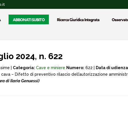
.it
A
ABBONATI SUBITO
Ricerca Giuridica Integrata
Osservato
lio 2024, n. 622
ssime |
Categoria:
Cave e miniere
Numero:
622 |
Data di udienza
di cava – Difetto di preventivo rilascio dell’autorizzazione ammini
a di Ilaria Genuessi)