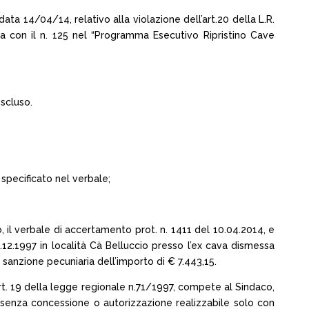
ta 14/04/14, relativo alla violazione dell’art.20 della L.R.
ta con il n. 125 nel “Programma Esecutivo Ripristino Cave
scluso.
 specificato nel verbale;
o, il verbale di accertamento prot. n. 1411 del 10.04.2014, e
1.12.1997 in località Cà Belluccio presso l’ex cava dismessa
 sanzione pecuniaria dell’importo di € 7.443,15.
art. 19 della legge regionale n.71/1997, compete al Sindaco,
e senza concessione o autorizzazione realizzabile solo con