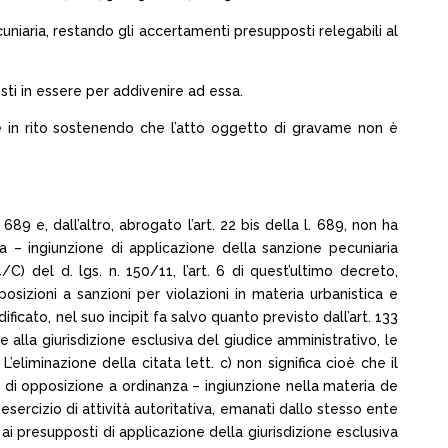
uniaria, restando gli accertamenti presupposti relegabili al
osti in essere per addivenire ad essa.
e in rito sostenendo che l’atto oggetto di gravame non è
 689 e, dall’altro, abrogato l’art. 22 bis della l. 689, non ha
za – ingiunzione di applicazione della sanzione pecuniaria
C) del d. lgs. n. 150/11, l’art. 6 di quest’ultimo decreto,
posizioni a sanzioni per violazioni in materia urbanistica e
ificato, nel suo incipit fa salvo quanto previsto dall’art. 133
ite alla giurisdizione esclusiva del giudice amministrativo, le
’eliminazione della citata lett. c) non significa cioè che il
e di opposizione a ordinanza – ingiunzione nella materia de
 esercizio di attività autoritativa, emanati dallo stesso ente
vio ai presupposti di applicazione della giurisdizione esclusiva