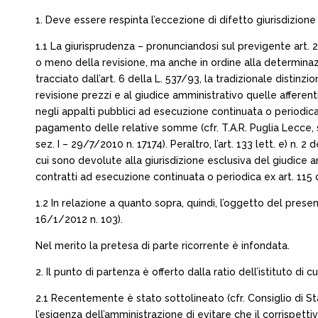
1. Deve essere respinta l’eccezione di difetto giurisdizione
1.1 La giurisprudenza – pronunciandosi sul previgente art. 
o meno della revisione, ma anche in ordine alla determinaz
tracciato dall’art. 6 della L. 537/93, la tradizionale distin
revisione prezzi e al giudice amministrativo quelle afferenti
negli appalti pubblici ad esecuzione continuata o periodi
pagamento delle relative somme (cfr. T.A.R. Puglia Lecce, s
sez. I – 29/7/2010 n. 17174). Peraltro, l’art. 133 lett. e) 
cui sono devolute alla giurisdizione esclusiva del giudice a
contratti ad esecuzione continuata o periodica ex art. 115 
1.2 In relazione a quanto sopra, quindi, l’oggetto del present
16/1/2012 n. 103).
Nel merito la pretesa di parte ricorrente è infondata.
2. Il punto di partenza è offerto dalla ratio dell’istituto di cu
2.1 Recentemente è stato sottolineato (cfr. Consiglio di Stat
l’esigenza dell’amministrazione di evitare che il corrispett