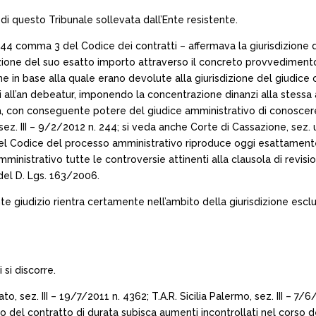
 di questo Tribunale sollevata dall’Ente resistente.
244 comma 3 del Codice dei contratti – affermava la giurisdizione 
ione del suo esatto importo attraverso il concreto provvedimento 
zione in base alla quale erano devolute alla giurisdizione del giudice
 all’an debeatur, imponendo la concentrazione dinanzi alla stessa aut
ca, con conseguente potere del giudice amministrativo di conoscer
ez. III – 9/2/2012 n. 244; si veda anche Corte di Cassazione, sez. u
n. 2 del Codice del processo amministrativo riproduce oggi esattamen
mministrativo tutte le controversie attinenti alla clausola di revi
del D. Lgs. 163/2006.
e giudizio rientra certamente nell’ambito della giurisdizione esclusiv
i si discorre.
o, sez. III – 19/7/2011 n. 4362; T.A.R. Sicilia Palermo, sez. III – 7/
ivo del contratto di durata subisca aumenti incontrollati nel corso d