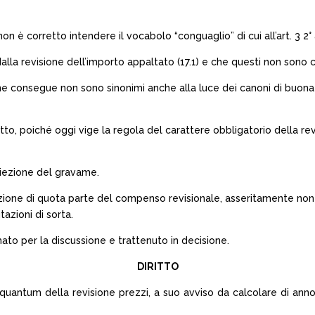
 e non è corretto intendere il vocabolo “conguaglio” di cui all’art. 3 
o dalla revisione dell’importo appaltato (17.1) e che questi non sono c
e ne consegue non sono sinonimi anche alla luce dei canoni di buon
ratto, poiché oggi vige la regola del carattere obbligatorio della 
reiezione del gravame.
one di quota parte del compenso revisionale, asseritamente non do
tazioni di sorta.
ato per la discussione e trattenuto in decisione.
DIRITTO
quantum della revisione prezzi, a suo avviso da calcolare di anno 