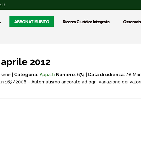
.it
A
ABBONATI SUBITO
Ricerca Giuridica Integrata
Osservato
aprile 2012
ssime |
Categoria:
Appalti
Numero:
674 |
Data di udienza:
28 Mar
s. .n 163/2006 – Automatismo ancorato ad ogni variazione dei valori 