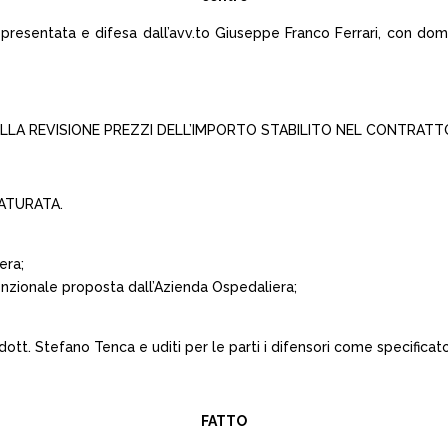
resentata e difesa dall’avv.to Giuseppe Franco Ferrari, con domic
LA REVISIONE PREZZI DELL’IMPORTO STABILITO NEL CONTRATTO
ATURATA.
era;
venzionale proposta dall’Azienda Ospedaliera;
ott. Stefano Tenca e uditi per le parti i difensori come specificat
FATTO