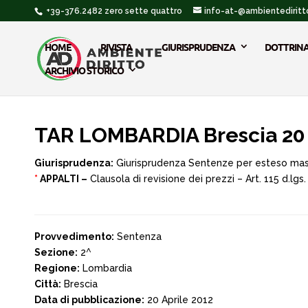
+39-376.2482 zero sette quattro
info-at-@ambientediritto
HOME
RIVISTA
GIURISPRUDENZA
DOTTRIN
ARCHIVIO STORICO
TAR LOMBARDIA Brescia 20 
Giurisprudenza:
Giurisprudenza Sentenze per esteso ma
*
APPALTI –
Clausola di revisione dei prezzi – Art. 115 d.lg
Provvedimento:
Sentenza
Sezione:
2^
Regione:
Lombardia
Città:
Brescia
Data di pubblicazione:
20 Aprile 2012