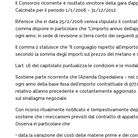
Il Consorzio ricorrente è risultato vincitore della gara d’ap
Calcinate per il periodo 1/1/2006 – 31/12/2012.
Riferisce che in data 25/2/2006 veniva stipulato il contrat
comma dispone in particolare che “L’importo annuo dell’appal
ogni anno, in sede di revisione si terrà conto dei seguenti 
Il comma 2 statuisce che “Il conguaglio rispetto all’impor
secondo la somma degli importi sul prezzo del metano e su
L’art. 16 del capitolato puntualizza le condizioni e le modali
Sostiene parte ricorrente che l’Azienda Ospedaliera – nel c
ogni anno della base fissa dell’importo contrattuale di 9
relativo all’anno precedente e costantemente aggiornato. 
sul sinallagma negoziale.
Con ricorso ritualmente notificato e tempestivamente dep
sostiene che i meccanismi previsti dal contratto di appalt
Osserva in particolare che:
• data la variazione dei costi delle materie prime e dei con