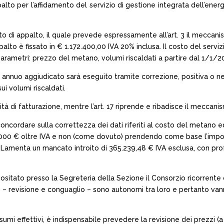
palto per l’affidamento del servizio di gestione integrata dell’ener
to di appalto, il quale prevede espressamente all’art. 3 il meccanis
to è fissato in € 1.172.400,00 IVA 20% inclusa. Il costo del servizi
parametri: prezzo del metano, volumi riscaldati a partire dal 1/1/2
to annuo aggiudicato sarà eseguito tramite correzione, positiva o n
i volumi riscaldati.
tà di fatturazione, mentre l’art. 17 riprende e ribadisce il meccanismo
oncordare sulla correttezza dei dati riferiti al costo del metano e
77.000 € oltre IVA e non (come dovuto) prendendo come base l’impo
Lamenta un mancato introito di 365.239,48 € IVA esclusa, con profo
ositato presso la Segreteria della Sezione il Consorzio ricorrent
o – revisione e conguaglio – sono autonomi tra loro e pertanto va
sumi effettivi, è indispensabile prevedere la revisione dei prezzi (a