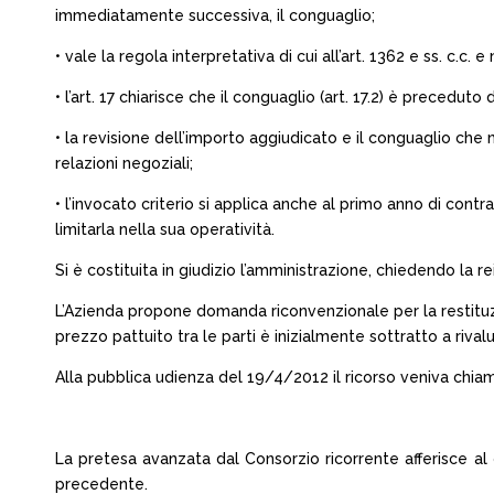
immediatamente successiva, il conguaglio;
• vale la regola interpretativa di cui all’art. 1362 e ss. c.c.
• l’art. 17 chiarisce che il conguaglio (art. 17.2) è precedut
• la revisione dell’importo aggiudicato e il conguaglio ch
relazioni negoziali;
• l’invocato criterio si applica anche al primo anno di cont
limitarla nella sua operatività.
Si è costituita in giudizio l’amministrazione, chiedendo la 
L’Azienda propone domanda riconvenzionale per la restituzi
prezzo pattuito tra le parti è inizialmente sottratto a rivalu
Alla pubblica udienza del 19/4/2012 il ricorso veniva chiam
La pretesa avanzata dal Consorzio ricorrente afferisce al 
precedente.