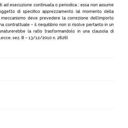
ratti ad esecuzione continuata o periodica ; essa non assume
io oggetto di specifico apprezzamento (al momento della
il meccanismo deve prevedere la correzione dell’importo
contrattuale – il riequilibrio non si risolve pertanto in un
snaturerebbe la ratio trasformandolo in una clausola di
 Lecce, sez. III – 13/12/2010 n. 2826)