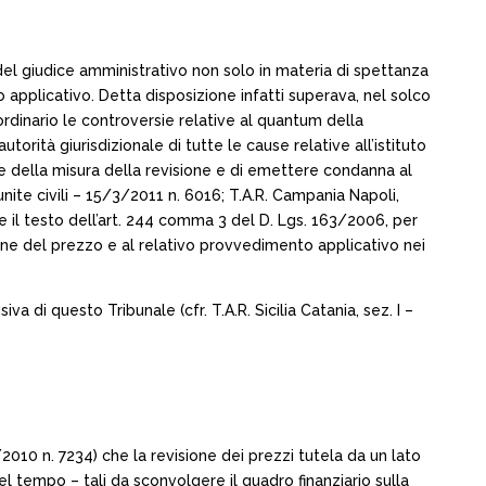
del giudice amministrativo non solo in materia di spettanza
applicativo. Detta disposizione infatti superava, nel solco
 ordinario le controversie relative al quantum della
orità giurisdizionale di tutte le cause relative all’istituto
e della misura della revisione e di emettere condanna al
nite civili – 15/3/2011 n. 6016; T.A.R. Campania Napoli,
te il testo dell’art. 244 comma 3 del D. Lgs. 163/2006, per
sione del prezzo e al relativo provvedimento applicativo nei
a di questo Tribunale (cfr. T.A.R. Sicilia Catania, sez. I –
6/2010 n. 7234) che la revisione dei prezzi tutela da un lato
el tempo – tali da sconvolgere il quadro finanziario sulla