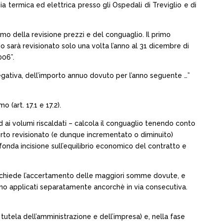
gia termica ed elettrica presso gli Ospedali di Treviglio e di
mo della revisione prezzi e del conguaglio. Il primo
o sarà revisionato solo una volta l’anno al 31 dicembre di
006”.
egativa, dell’importo annuo dovuto per l’anno seguente …”
 (art. 17.1 e 17.2).
d ai volumi riscaldati – calcola il conguaglio tenendo conto
rto revisionato (e dunque incrementato o diminuito)
nda incisione sull’equilibrio economico del contratto e
e chiede l’accertamento delle maggiori somme dovute, e
nno applicati separatamente ancorchè in via consecutiva.
 tutela dell’amministrazione e dell’impresa) e, nella fase