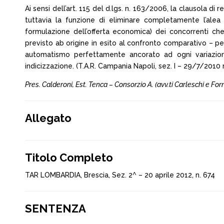
Ai sensi dell’art. 115 del d.lgs. n. 163/2006, la clausola 
tuttavia la funzione di eliminare completamente l’alea
formulazione dell’offerta economica) dei concorrenti c
previsto ab origine in esito al confronto comparativo – per
automatismo perfettamente ancorato ad ogni variazione 
indicizzazione. (T.A.R. Campania Napoli, sez. I – 29/7/2010 n.
Pres. Calderoni, Est. Tenca – Consorzio A. (avv.ti Carleschi e Fo
Allegato
Titolo Completo
TAR LOMBARDIA, Brescia, Sez. 2^ – 20 aprile 2012, n. 674
SENTENZA