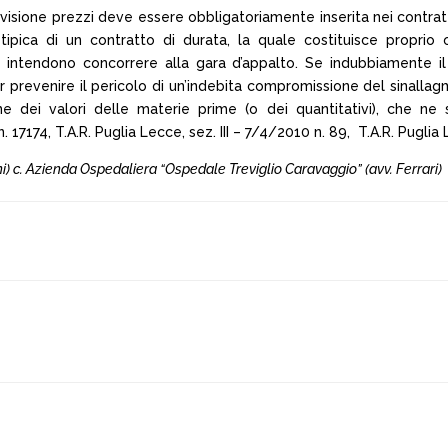
di revisione prezzi deve essere obbligatoriamente inserita nei cont
 tipica di un contratto di durata, la quale costituisce propr
he intendono concorrere alla gara d’appalto. Se indubbiamente 
 prevenire il pericolo di un’indebita compromissione del sinallagma 
dei valori delle materie prime (o dei quantitativi), che ne 
 17174, T.A.R. Puglia Lecce, sez. III – 7/4/2010 n. 89, T.A.R. Puglia
rni) c. Azienda Ospedaliera “Ospedale Treviglio Caravaggio” (avv. Ferrari)