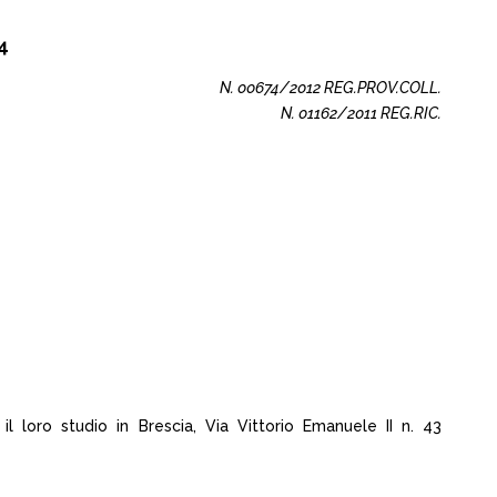
4
N. 00674/2012 REG.PROV.COLL.
N. 01162/2011 REG.RIC.
il loro studio in Brescia, Via Vittorio Emanuele II n. 43