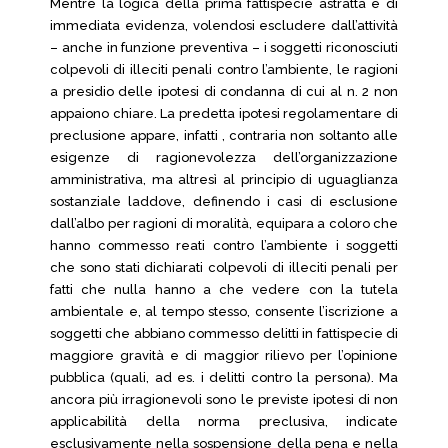
Mentre la logica della prima fattispecie astratta è di
immediata evidenza, volendosi escludere dall’attività
– anche in funzione preventiva – i soggetti riconosciuti
colpevoli di illeciti penali contro l’ambiente, le ragioni
a presidio delle ipotesi di condanna di cui al n. 2 non
appaiono chiare. La predetta ipotesi regolamentare di
preclusione appare, infatti , contraria non soltanto alle
esigenze di ragionevolezza dell’organizzazione
amministrativa, ma altresì al principio di uguaglianza
sostanziale laddove, definendo i casi di esclusione
dall’albo per ragioni di moralità, equipara a coloro che
hanno commesso reati contro l’ambiente i soggetti
che sono stati dichiarati colpevoli di illeciti penali per
fatti che nulla hanno a che vedere con la tutela
ambientale e, al tempo stesso, consente l’iscrizione a
soggetti che abbiano commesso delitti in fattispecie di
maggiore gravità e di maggior rilievo per l’opinione
pubblica (quali, ad es. i delitti contro la persona). Ma
ancora più irragionevoli sono le previste ipotesi di non
applicabilità della norma preclusiva, indicate
esclusivamente nella sospensione della pena e nella