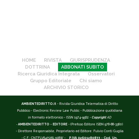
HOME
RIVISTA
GIURISPRUDENZA
DOTTRINA
ABBONATI SUBITO
Ricerca Giuridica Integrata
Osservatori
Gruppo Editoriale
Chi siamo
ARCHIVIO STORICO
AMBIENTEDIRITTO.it
- Rivista Giuridica Telematica di Diritto
Pubblico - Electronic Review Law Public - Pubblicazione quotidiana
in formato elettronico - ISSN 1974-9562 -
Copyright
AD
-
AMBIENTEDIRITTO - EDITORE
- (Prefisso Editore ISBN 978-88-3360)
- Direttore Responsabile, Proprietario ed Editore: Fulvio Conti Guglia
- C.F.: CNTFLV64H26L308W -
P.IVA 02601280833 - Cod. Un.