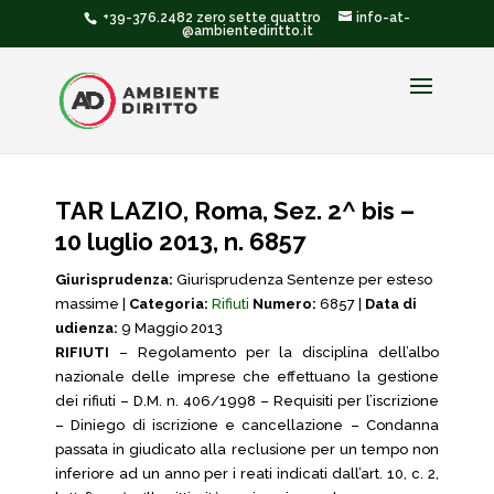
+39-376.2482 zero sette quattro
info-at-
@ambientediritto.it
TAR LAZIO, Roma, Sez. 2^ bis –
10 luglio 2013, n. 6857
Giurisprudenza:
Giurisprudenza Sentenze per esteso
massime |
Categoria:
Rifiuti
Numero:
6857 |
Data di
udienza:
9 Maggio 2013
RIFIUTI
– Regolamento per la disciplina dell’albo
nazionale delle imprese che effettuano la gestione
dei rifiuti – D.M. n. 406/1998 – Requisiti per l’iscrizione
– Diniego di iscrizione e cancellazione – Condanna
passata in giudicato alla reclusione per un tempo non
inferiore ad un anno per i reati indicati dall’art. 10, c. 2,