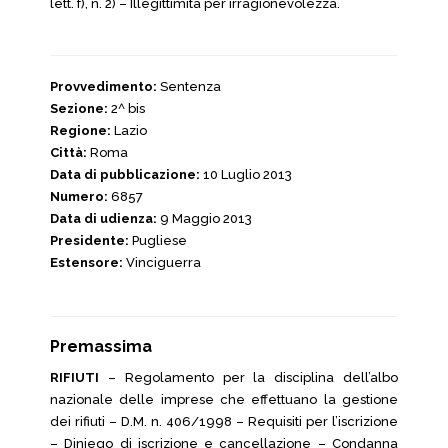
lett. f), n. 2) – Illegittimità per irragionevolezza.
Provvedimento:
Sentenza
Sezione:
2^ bis
Regione:
Lazio
Città:
Roma
Data di pubblicazione:
10 Luglio 2013
Numero:
6857
Data di udienza:
9 Maggio 2013
Presidente:
Pugliese
Estensore:
Vinciguerra
Premassima
RIFIUTI
– Regolamento per la disciplina dell’albo
nazionale delle imprese che effettuano la gestione
dei rifiuti – D.M. n. 406/1998 – Requisiti per l’iscrizione
– Diniego di iscrizione e cancellazione – Condanna