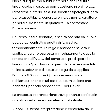
Non è dunque implausibile ritenere che le future
linee-guida, in disparte ogni questione in ordine alla
loro formale riferibilità a una specifica tipologia di gara,
siano suscettibili di concretare indicazioni di carattere
generale, destinate, in quanto tali, a conformare
l’intera materia.
Del resto, in tale scenario, la scelta operata dal nuovo
codice dei contratti è quella di fare salve,
temporaneamente, le regole antecedenti, e tale
scelta, ancorchè espressa immediatamente dopo la
rimessione all’ANAC del compito di predisporre le
linee guida “per i lavori”, è, però, di carattere assoluto
(“Fino all’adozione di dette linee guida, si applica
l’articolo 216, comma 14”), non essendo stata
richiamata, anche in tal caso, la delimitazione che
connota il periodo precedente (“per i lavori”).
La prescelta interpretazione trova pertanto conforto in
un dato di sistema e in un elemento testuale.
Vieppiù, la stessa interpretazione è confortata dalle