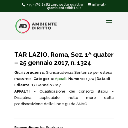
+39-376.2482 zero sette quattro
info-at-
@ambientediritto.it
TAR LAZIO, Roma, Sez. 1^ quater
– 25 gennaio 2017, n. 1324
Giurisprudenza:
Giurisprudenza Sentenze per esteso
massime |
Categoria:
Appalti
Numero:
1324 |
Data di
udienza:
17 Gennaio 2017
APPALTI
– Qualificazione dei consorzi stabili –
Disciplina applicabile, nelle more della
predisposizione delle linee guida ANAC.
Provvedimento:
Sentenza