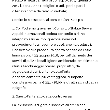
Relatore nella camera di consiglio del 17 gennaio
2017 il cons. Anna Bottiglieri e uditi per le parti i
difensori come da relativo verbale;
Sentite le stesse parti ai sensi dell’art. 60 c.p.a.;
1. Con l’odierno gravame il Consorzio Stabile Servizi
Appalti Internazionali società consortile a r.l. ha
interposto azione impugnatoria avverso il
provvedimento 2 novembre 2016, che ha escluso il
Consorzio dalla procedura aperta bandita da Lazio
Innova s.p.a. il 29 giugno 2016, per l’affidamento dei
servizi di pulizia locali, igiene ambientale, smaltimento
rifiuti e facchinaggio presso i propri uffici, da
aggiudicarsi con il criterio dell’offerta
economicamente più vantaggiosa, di importo
complessivo pari a € 291.528,00, e gli altri atti indicati in
epigrafe.
2. Questo l’antefatto della controversia.
La lex specialis di gara disponeva all’art. 10 che “i