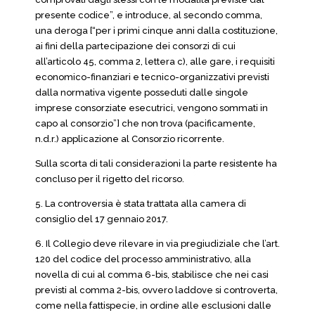
presente codice”, e introduce, al secondo comma,
una deroga [“per i primi cinque anni dalla costituzione,
ai fini della partecipazione dei consorzi di cui
all’articolo 45, comma 2, lettera c), alle gare, i requisiti
economico-finanziari e tecnico-organizzativi previsti
dalla normativa vigente posseduti dalle singole
imprese consorziate esecutrici, vengono sommati in
capo al consorzio”] che non trova (pacificamente,
n.d.r.) applicazione al Consorzio ricorrente.
Sulla scorta di tali considerazioni la parte resistente ha
concluso per il rigetto del ricorso.
5. La controversia è stata trattata alla camera di
consiglio del 17 gennaio 2017.
6. Il Collegio deve rilevare in via pregiudiziale che l’art.
120 del codice del processo amministrativo, alla
novella di cui al comma 6-bis, stabilisce che nei casi
previsti al comma 2-bis, ovvero laddove si controverta,
come nella fattispecie, in ordine alle esclusioni dalle