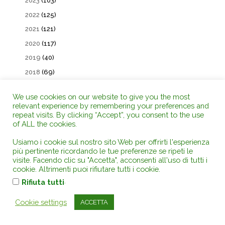
2023
(103)
2022
(125)
2021
(121)
2020
(117)
2019
(40)
2018
(69)
2017
(39)
We use cookies on our website to give you the most
relevant experience by remembering your preferences and
Iscriviti alla NewsLetter GRATUITA
repeat visits. By clicking “Accept”, you consent to the use
of ALL the cookies.
Email
Usiamo i cookie sul nostro sito Web per offrirti l'esperienza
più pertinente ricordando le tue preferenze se ripeti le
visite. Facendo clic su "Accetta", acconsenti all'uso di tutti i
Procedendo accetti la privacy policy
cookie. Altrimenti puoi rifiutare tutti i cookie.
.
Rifiuta tutti
Cookie settings
ACCETTA
LIBRERIA ON LINE