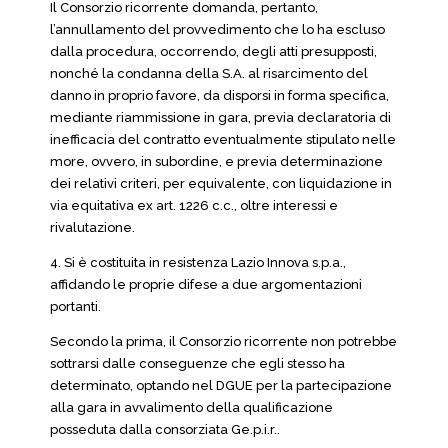
Il Consorzio ricorrente domanda, pertanto,
l’annullamento del provvedimento che lo ha escluso
dalla procedura, occorrendo, degli atti presupposti,
nonché la condanna della S.A. al risarcimento del
danno in proprio favore, da disporsi in forma specifica,
mediante riammissione in gara, previa declaratoria di
inefficacia del contratto eventualmente stipulato nelle
more, ovvero, in subordine, e previa determinazione
dei relativi criteri, per equivalente, con liquidazione in
via equitativa ex art. 1226 c.c., oltre interessi e
rivalutazione.
4. Si è costituita in resistenza Lazio Innova s.p.a.,
affidando le proprie difese a due argomentazioni
portanti.
Secondo la prima, il Consorzio ricorrente non potrebbe
sottrarsi dalle conseguenze che egli stesso ha
determinato, optando nel DGUE per la partecipazione
alla gara in avvalimento della qualificazione
posseduta dalla consorziata Ge.p.i.r..