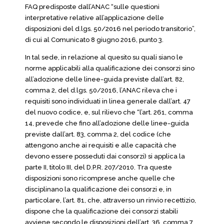
FAQ predisposte dall’ANAC “sulle questioni
interpretative relative all’applicazione delle
disposizioni del d.lgs. 50/2016 nel periodo transitorio”,
di cui al Comunicato 8 giugno 2016, punto 3.
In tal sede, in relazione al quesito su quali siano le
norme applicabili alla qualificazione dei consorzi sino
all’adozione delle linee-guida previste dall’art. 82,
comma 2, del d.lgs. 50/2016, l’ANAC rileva che i
requisiti sono individuati in linea generale dall’art. 47
del nuovo codice, e, sul rilievo che “l’art. 261, comma
14, prevede che fino all’adozione delle linee-guida
previste dall’art. 83, comma 2, del codice (che
attengono anche ai requisiti e alle capacità che
devono essere posseduti dai consorzi) si applica la
parte II, titolo III, del D.P.R. 207/2010. Tra queste
disposizioni sono ricomprese anche quelle che
disciplinano la qualificazione dei consorzi e, in
particolare, l’art. 81, che, attraverso un rinvio recettizio,
dispone che la qualificazione dei consorzi stabili
avviene secondo le disposizioni dell’art. 36, comma 7,