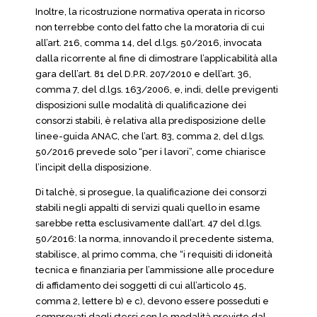
Inoltre, la ricostruzione normativa operata in ricorso
non terrebbe conto del fatto che la moratoria di cui
all’art. 216, comma 14, del d.lgs. 50/2016, invocata
dalla ricorrente al fine di dimostrare l’applicabilità alla
gara dell’art. 81 del D.P.R. 207/2010 e dell’art. 36,
comma 7, del d.lgs. 163/2006, e, indi, delle previgenti
disposizioni sulle modalità di qualificazione dei
consorzi stabili, è relativa alla predisposizione delle
linee-guida ANAC, che l’art. 83, comma 2, del d.lgs.
50/2016 prevede solo “per i lavori”, come chiarisce
l’incipit della disposizione.
Di talchè, si prosegue, la qualificazione dei consorzi
stabili negli appalti di servizi quali quello in esame
sarebbe retta esclusivamente dall’art. 47 del d.lgs.
50/2016: la norma, innovando il precedente sistema,
stabilisce, al primo comma, che “i requisiti di idoneità
tecnica e finanziaria per l’ammissione alle procedure
di affidamento dei soggetti di cui all’articolo 45,
comma 2, lettere b) e c), devono essere posseduti e
comprovati dagli stessi con le modalità previste dal