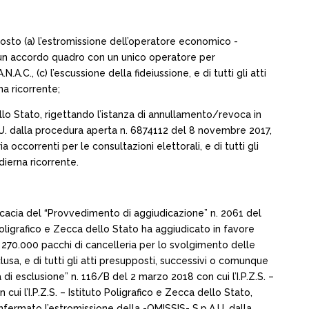
sposto (a) l’estromissione dell’operatore economico -
di un accordo quadro con un unico operatore per
.A.C., (c) l’escussione della fideiussione, e di tutti gli atti
a ricorrente;
ello Stato, rigettando l’istanza di annullamento/revoca in
U. dalla procedura aperta n. 6874112 del 8 novembre 2017,
 occorrenti per le consultazioni elettorali, e di tutti gli
dierna ricorrente.
ficacia del “Provvedimento di aggiudicazione” n. 2061 del
Poligrafico e Zecca dello Stato ha aggiudicato in favore
. 270.000 pacchi di cancelleria per lo svolgimento delle
sa, e di tutti gli atti presupposti, successivi o comunque
di esclusione” n. 116/B del 2 marzo 2018 con cui l’I.P.Z.S. –
i l’I.P.Z.S. – Istituto Poligrafico e Zecca dello Stato,
fermato l’estromissione della -OMISSIS- S.p.A.U. dalla