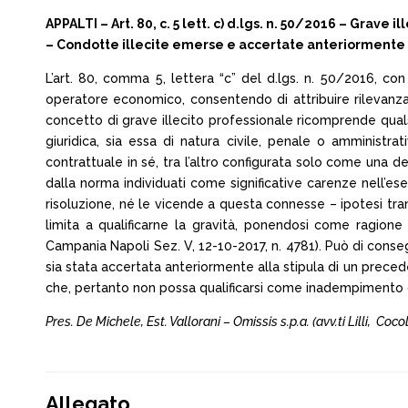
APPALTI – Art. 80, c. 5 lett. c) d.lgs. n. 50/2016 – Grave
– Condotte illecite emerse e accertate anteriormente all
L’art. 80, comma 5, lettera “c” del d.lgs. n. 50/2016, co
operatore economico, consentendo di attribuire rilevanza a
concetto di grave illecito professionale ricomprende quals
giuridica, sia essa di natura civile, penale o amministrati
contrattuale in sé, tra l’altro configurata solo come una del
dalla norma individuati come significative carenze nell’es
risoluzione, né le vicende a questa connesse – ipotesi trans
limita a qualificarne la gravità, ponendosi come ragione 
Campania Napoli Sez. V, 12-10-2017, n. 4781). Può di conseg
sia stata accertata anteriormente alla stipula di un preced
che, pertanto non possa qualificarsi come inadempimento c
Pres. De Michele, Est. Vallorani – Omissis s.p.a. (avv.ti Lilli, Coco
Allegato