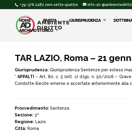
+39-376.2482 zero sette quattro
info-at-@ambientediritto
HOME
RIVISTA
GIURISPRUDENZA
DOTTRIN
ARCHIVIO STORICO
TAR LAZIO, Roma – 21 genn
Giurisprudenza:
Giurisprudenza Sentenze per esteso ma
*
APPALTI
– Art. 80, c. 5 lett. c) d.lgs. n. 50/2016 – Grav
Condotte illecite emerse e accertate anteriormente alla conc
Provvedimento:
Sentenza
Sezione:
3^
Regione:
Lazio
Città:
Roma