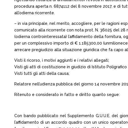
procedura aperta n. 6874112 del 8 novembre 2017, e di tutt
all’odierna ricorrente.
– in via principale, nel merito, accogliere, per le ragioni 
comunicato alla ricorrente con nota prot. N. 36025 del 28 ma
(odierna controinteressata) l’affidamento della fornitura, o
per un complessivo importo di € 1.185300,00 (unmilionecen
arrecare pregiudizio alla situazione giuridica che fa capo al
Visti il ricorso, i motivi aggiunti e i relativi allegati;
Visti gli atti di costituzione in giudizio di Istituto Poligrafi
Visti tutti gli atti della causa;
Relatore nell’udienza pubblica del giorno 14 novembre 2018 i
Ritenuto e considerato in fatto e diritto quanto segue:
Con bando pubblicato nel Supplemento G.U.U.E. del giorno
l’affidamento di un accordo quadro con un unico operatore, 