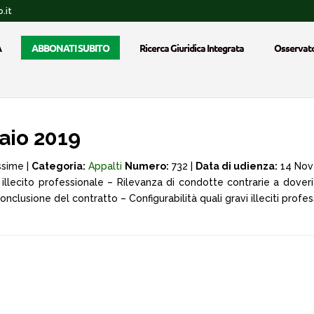
.it
A
ABBONATI SUBITO
Ricerca Giuridica Integrata
Osservato
aio 2019
ssime |
Categoria:
Appalti
Numero:
732 |
Data di udienza:
14 Nov
e illecito professionale – Rilevanza di condotte contrarie a doveri
lusione del contratto – Configurabilità quali gravi illeciti profess