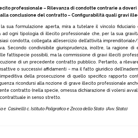
 illecito professionale – Rilevanza di condotte contrarie a dover
a conclusione del contratto – Configurabilità quali gravi illec
n la sua formulazione aperta, mira a tutelare il vincolo fiduciari
d ogni tipologia di illecito professionale che, per la sua gravità,
iasi condotta, collegata all’esercizio dell’attività imprenditoria
va. Secondo condivisibile giurisprudenza, inoltre, la ragione di e
le fattispecie possibili, ma la commissione di gravi illeciti professi
ecuzione di un precedente contratto pubblico. Pertanto, a rilevare 
attive o successivi affidamenti – ma il fatto giuridico dell’inadempi
impeditiva della prosecuzione di quello specifico rapporto contrat
uenza ricondursi alla nozione di grave illecito professionale anche
ente contratto (nella specie, omessa dichiarazione di volersi avvale
ontrattuale in senso stretto.
la e Casinelli) c. Istituto Poligrafico e Zecca dello Stato (Avv. Stato)