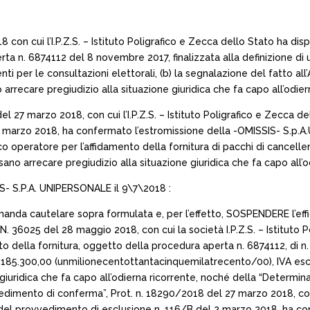
 con cui l’I.P.Z.S. – Istituto Poligrafico e Zecca dello Stato ha di
erta n. 6874112 del 8 novembre 2017, finalizzata alla definizione 
i per le consultazioni elettorali, (b) la segnalazione del fatto all’A.N
recare pregiudizio alla situazione giuridica che fa capo all’odiern
 27 marzo 2018, con cui l’I.P.Z.S. – Istituto Poligrafico e Zecca d
 marzo 2018, ha confermato l’estromissione della -OMISSIS- S.p.A.
o operatore per l’affidamento della fornitura di pacchi di cancelleria
no arrecare pregiudizio alla situazione giuridica che fa capo all’o
IS- S.P.A. UNIPERSONALE il 9\7\2018 :
domanda cautelare sopra formulata e, per l’effetto, SOSPENDERE l’ef
. 36025 del 28 maggio 2018, con cui la società I.P.Z.S. – Istituto 
nto della fornitura, oggetto della procedura aperta n. 6874112, di n
1.185.300,00 (unmilionecentottantacinquemilatrecento/00), IVA esclu
iuridica che fa capo all’odierna ricorrente, noché della “Determina 
dimento di conferma”, Prot. n. 18290/2018 del 27 marzo 2018, con cu
del provvedimento di esclusione n. 116/B del 2 marzo 2018, ha con