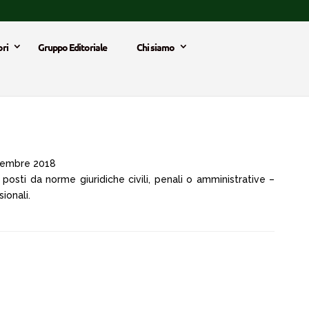
ri
Gruppo Editoriale
Chi siamo
embre 2018
 posti da norme giuridiche civili, penali o amministrative –
ionali.