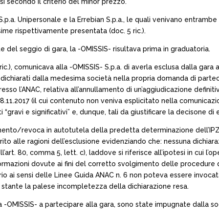
rsi secondo il criterio del minor prezzo.
.p.a. Unipersonale e la Errebian S.p.a., le quali venivano entrambe
me rispettivamente presentata (doc. 5 ric.).
e del seggio di gara, la -OMISSIS- risultava prima in graduatoria.
ic.), comunicava alla -OMISSIS- S.p.a. di averla esclusa dalla gara ai 
 dichiarati dalla medesima società nella propria domanda di partec
sso l’ANAC, relativa all’annullamento di un’aggiudicazione definitiv
8.11.2017 (il cui contenuto non veniva esplicitato nella comunicazio
“gravi e significativi” e, dunque, tali da giustificare la decisone di
lamento/revoca in autotutela della predetta determinazione dell’IPZ
 merito alle ragioni dell’esclusione evidenziando che: nessuna dichia
ll’art. 80, comma 5, lett. c), laddove si riferisce all’ipotesi in cui 
formazioni dovute ai fini del corretto svolgimento delle procedure
torio ai sensi delle Linee Guida ANAC n. 6 non poteva essere invoca
, stante la palese incompletezza della dichiarazione resa.
 -OMISSIS- a partecipare alla gara, sono state impugnate dalla socie