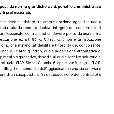
i posti da norme giuridiche civili, penali o amministrative
iti professionali.
o che deve sussistere tra amministrazione aggiudicatrice e
 sia tale da rendere dubbia l’integrità del concorrente. Il
le/professionale, contraria ad un dovere posto da una norma
sclusione ex art. 80, c. 5, lett. c), , non è la risoluzione
onali che minano l’affidabilità e l’integrità del concorrente,
non è un atto giuridico, quale la decisione autoritativa di
mento significativo, rispetto al quale l’effetto solutorio si
tuale (TAR Sicilia, Catania, 6 aprile 2018, n. 712; T.A.R.
 l’illegittima condotta dell’aggiudicataria che sia emersa e
re di un subappalto ai fini dell’esecuzione del contratto) e