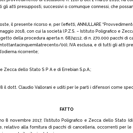
i gli atti presupposti, successivi o comunque connessi, che possano
esposte, il presente ricorso e, per l’effetti, ANNULLARE “Provvedime
ggio 2018, con cui la società I.P.Z.S. – Istituto Poligrafico e Zecc
ggetto della procedura aperta n. 6874112, di n. 270.000 pacchi di ca
tottantacinquemilatrecento/00), IVA esclusa, e di tutti gli atti 
l’odierna ricorrente;
co e Zecca dello Stato S P A e di Errebian S.p.A.;
l dott. Claudio Vallorani e uditi per le parti i difensori come spec
FATTO
 8 novembre 2017, l’Istituto Poligrafico e Zecca dello Stato (d
relativo alla fornitura di pacchi di cancelleria, occorrenti per l