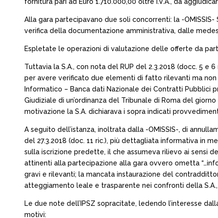
fornitura pari ad Euro 1.710.000,00 oltre I.V.A., da aggiudica
Alla gara partecipavano due soli concorrenti: la -OMISSIS- S
verifica della documentazione amministrativa, dalle medesi
Espletate le operazioni di valutazione delle offerte da part
Tuttavia la S.A., con nota del RUP del 2.3.2018 (docc. 5 e 6 r
per avere verificato due elementi di fatto rilevanti ma non
Informatico – Banca dati Nazionale dei Contratti Pubblici pre
Giudiziale di un’ordinanza del Tribunale di Roma del giorno 
motivazione la S.A. dichiarava i sopra indicati provvedimenti 
A seguito dell’istanza, inoltrata dalla -OMISSIS-, di annul
del 27.3.2018 (doc. 11 ric.), più dettagliata informativa in
sulla iscrizione predette, il che assumeva rilievo ai sensi de
attinenti alla partecipazione alla gara ovvero ometta “…in
gravi e rilevanti; la mancata instaurazione del contraddit
atteggiamento leale e trasparente nei confronti della S.A.
Le due note dell’IPSZ sopracitate, ledendo l’interesse dalla
motivi: