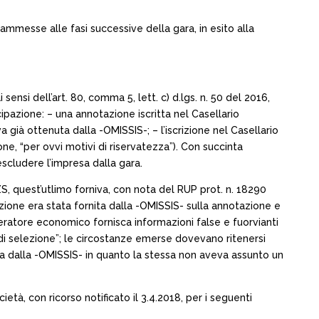
 ammesse alle fasi successive della gara, in esito alla
sensi dell’art. 80, comma 5, lett. c) d.lgs. n. 50 del 2016,
ipazione: – una annotazione iscritta nel Casellario
a già ottenuta dalla -OMISSIS-; – l’iscrizione nel Casellario
ne, “per ovvi motivi di riservatezza”). Con succinta
 escludere l’impresa dalla gara.
S, quest’utlimo forniva, con nota del RUP prot. n. 18290
razione era stata fornita dalla -OMISSIS- sulla annotazione e
l’operatore economico fornisca informazioni false e fuorvianti
 di selezione”; le circostanze emerse dovevano ritenersi
ta dalla -OMISSIS- in quanto la stessa non aveva assunto un
tà, con ricorso notificato il 3.4.2018, per i seguenti