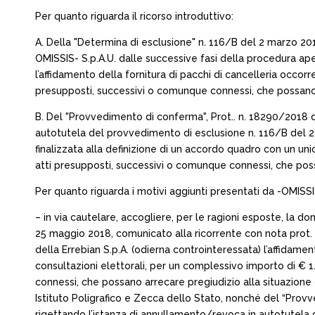
Per quanto riguarda il ricorso introduttivo:
A. Della "Determina di esclusione" n. 116/B del 2 marzo 2018
OMISSIS- S.p.A.U. dalle successive fasi della procedura ap
l’affidamento della fornitura di pacchi di cancelleria occorrent
presupposti, successivi o comunque connessi, che possano ar
B. Del "Provvedimento di conferma", Prot.. n. 18290/2018 del
autotutela del provvedimento di esclusione n. 116/B del 2
finalizzata alla definizione di un accordo quadro con un unic
atti presupposti, successivi o comunque connessi, che possa
Per quanto riguarda i motivi aggiunti presentati da -OMISS
– in via cautelare, accogliere, per le ragioni esposte, la 
25 maggio 2018, comunicato alla ricorrente con nota prot. N
della Errebian S.p.A. (odierna controinteressata) l’affidame
consultazioni elettorali, per un complessivo importo di € 
connessi, che possano arrecare pregiudizio alla situazione g
Istituto Poligrafico e Zecca dello Stato, nonché del “Provve
rigettando l’istanza di annullamento/revoca in autotutela 