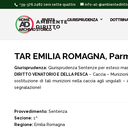
+39-376.2482 zero sette quattro
info-at-@ambientediritto
HOME
RIVISTA
GIURISPRUDENZA
DOTTRIN
ARCHIVIO STORICO
TAR EMILIA ROMAGNA, Parma,
Giurisprudenza:
Giurisprudenza Sentenze per esteso ma
DIRITTO VENATORIO E DELLA PESCA
– Caccia – Munizioni
sostituzione di tali munizioni nella caccia agli ungulati 
segnalazione)
Provvedimento:
Sentenza
Sezione:
1^
Regione:
Emilia Romagna