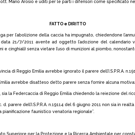
ott. Mario Arosio e uditi per le parti i difensori come specificato ne
FATTO e DIRITTO
ga per l’abolizione della caccia ha impugnato, chiedendone l’annull
 in data 21/7/2011 avente ad oggetto l’adozione del calendario v
oni e cinghiali) senza vietare l’uso di munizioni al piombo, nonostante
incia di Reggio Emilia avrebbe ignorato il parere dell’I.S.P.R.A. n.1
o Emilia avrebbe disatteso detto parere senza fornire alcuna motiva
ia, sia la Federcaccia di Reggio Emilia chiedendo la reiezione del ric
 c. d. parere dell’I.S.P.R.A. n.19114 del 6 giugno 2011 non sia in rea
 pianificazione faunistico venatoria regionale”.
ituto Superiore per la Protezione e la Ricerca Ambientale per const