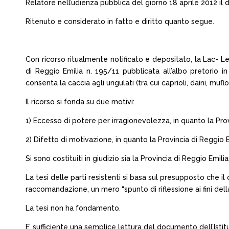
Relatore nell’udienza pubblica del giorno 18 aprile 2012 il d
Ritenuto e considerato in fatto e diritto quanto segue.
Con ricorso ritualmente notificato e depositato, la Lac- Le
di Reggio Emilia n. 195/11 pubblicata all’albo pretorio
consenta la caccia agli ungulati (tra cui caprioli, daini, mufl
Il ricorso si fonda su due motivi:
1) Eccesso di potere per irragionevolezza, in quanto la Prov
2) Difetto di motivazione, in quanto la Provincia di Reggi
Si sono costituiti in giudizio sia la Provincia di Reggio Emil
La tesi delle parti resistenti si basa sul presupposto che il
raccomandazione, un mero “spunto di riflessione ai fini della
La tesi non ha fondamento.
E’ sufficiente una semplice lettura del documento dell’Ist