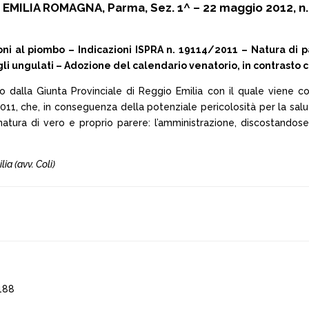
 EMILIA ROMAGNA, Parma, Sez. 1^ – 22 maggio 2012, n.
 al piombo – Indicazioni ISPRA n. 19114/2011 – Natura di p
agli ungulati – Adozione del calendario venatorio, in contrasto 
o dalla Giunta Provinciale di Reggio Emilia con il quale viene con
no 2011, che, in conseguenza della potenziale pericolosità per la sa
i natura di vero e proprio parere: l’amministrazione, discostand
ia (avv. Coli)
188