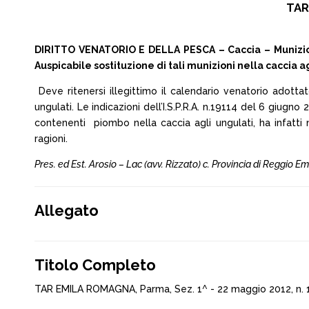
TAR
DIRITTO VENATORIO E DELLA PESCA – Caccia – Munizioni
Auspicabile sostituzione di tali munizioni nella caccia 
Deve ritenersi illegittimo il calendario venatorio adottat
ungulati. Le indicazioni dell’I.S.P.R.A. n.19114 del 6 giug
contenenti piombo nella caccia agli ungulati, ha infatt
ragioni.
Pres. ed Est. Arosio – Lac (avv. Rizzato) c. Provincia di Reggio Emil
Allegato
Titolo Completo
TAR EMILA ROMAGNA, Parma, Sez. 1^ - 22 maggio 2012, n. 