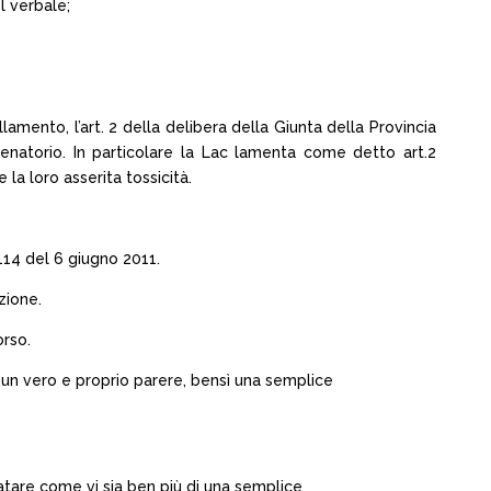
l verbale;
amento, l’art. 2 della delibera della Giunta della Provincia
enatorio. In particolare la Lac lamenta come detto art.2
 la loro asserita tossicità.
9114 del 6 giugno 2011.
zione.
orso.
ltà un vero e proprio parere, bensì una semplice
atare come vi sia ben più di una semplice