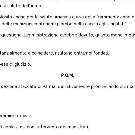
 la salute dell’uomo.
colosità anche per la salute umana a causa della frammentazione de
 delle munizioni contenenti piombo nella caccia agli Ungulati”.
 questione, l’amministrazione avrebbe dovuto, quanto meno, motivar
stanzialmente a coincidere, risultano entrambi fondati.
ese di giudizio.
P.Q.M.
 sezione staccata di Parma, definitivamente pronunciando sul ricors
amministrativa.
 aprile 2012 con l’intervento dei magistrati: