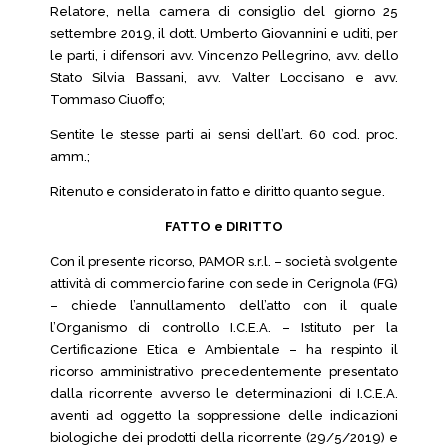
Relatore, nella camera di consiglio del giorno 25
settembre 2019, il dott. Umberto Giovannini e uditi, per
le parti, i difensori avv. Vincenzo Pellegrino, avv. dello
Stato Silvia Bassani, avv. Valter Loccisano e avv.
Tommaso Ciuoffo;
Sentite le stesse parti ai sensi dell’art. 60 cod. proc.
amm.;
Ritenuto e considerato in fatto e diritto quanto segue.
FATTO e DIRITTO
Con il presente ricorso, PAMOR s.r.l. – società svolgente
attività di commercio farine con sede in Cerignola (FG)
– chiede l’annullamento dell’atto con il quale
l’Organismo di controllo I.C.E.A. – Istituto per la
Certificazione Etica e Ambientale – ha respinto il
ricorso amministrativo precedentemente presentato
dalla ricorrente avverso le determinazioni di I.C.E.A.
aventi ad oggetto la soppressione delle indicazioni
biologiche dei prodotti della ricorrente (29/5/2019) e