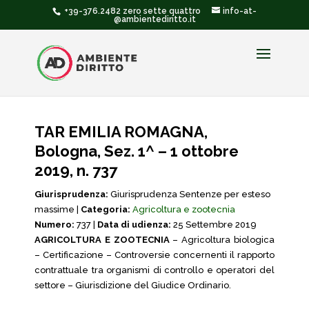
+39-376.2482 zero sette quattro
info-at-
@ambientediritto.it
TAR EMILIA ROMAGNA,
Bologna, Sez. 1^ – 1 ottobre
2019, n. 737
Giurisprudenza:
Giurisprudenza Sentenze per esteso
massime |
Categoria:
Agricoltura e zootecnia
Numero:
737 |
Data di udienza:
25 Settembre 2019
AGRICOLTURA E ZOOTECNIA
– Agricoltura biologica
– Certificazione – Controversie concernenti il rapporto
contrattuale tra organismi di controllo e operatori del
settore – Giurisdizione del Giudice Ordinario.