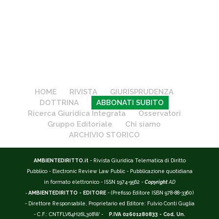
HOME
RIVISTA
GIURISPRUDENZA
DOTTRINA
ABBONATI SUBITO
Ricerca Giuridica Integrata
Osservatori
Gruppo Editoriale
Chi siamo
ARCHIVIO STORICO
AMBIENTEDIRITTO.it
- Rivista Giuridica Telematica di Diritto
Pubblico - Electronic Review Law Public - Pubblicazione quotidiana
in formato elettronico - ISSN 1974-9562 -
Copyright
AD
-
AMBIENTEDIRITTO - EDITORE
- (Prefisso Editore ISBN 978-88-3360)
- Direttore Responsabile, Proprietario ed Editore: Fulvio Conti Guglia
- C.F.: CNTFLV64H26L308W -
P.IVA 02601280833 - Cod. Un.