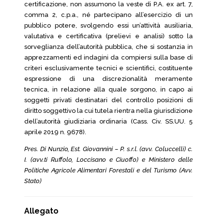
certificazione, non assumono la veste di P.A. ex art. 7,
comma 2, c.p.a., né partecipano all’esercizio di un
pubblico potere, svolgendo essi un’attività ausiliaria,
valutativa e certificativa (prelievi e analisi) sotto la
sorveglianza dell’autorità pubblica, che si sostanzia in
apprezzamenti ed indagini da compiersi sulla base di
criteri esclusivamente tecnici e scientifici, costituente
espressione di una discrezionalità meramente
tecnica, in relazione alla quale sorgono, in capo ai
soggetti privati destinatari del controllo posizioni di
diritto soggettivo la cui tutela rientra nella giurisdizione
dell’autorità giudiziaria ordinaria (Cass. Civ. SS.UU. 5
aprile 2019 n. 9678).
Pres. Di Nunzio, Est. Giovannini – P. s.r.l. (avv. Coluccelli) c.
I. (avv.ti Ruffolo, Loccisano e Ciuoffo) e Ministero delle
Politiche Agricole Alimentari Forestali e del Turismo (Avv.
Stato)
Allegato