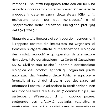
Pamor s.r.l. ha infatti impugnato l’atto con cui ICEA ha
respinto il ricorso amministrativo presentato avverso le
precedenti determinazioni della stessa ICEA di “…
esclusione prot. 309 del 30/3/2019…” e di
“soppressione delle indicazioni Biologiche prot. 305
del 29/3/2019…”.
Riguardo a tale tipologia di controversie – concernenti
il rapporto contrattuale instauratosi tra Organismi di
Controllo svolgenti attività di “certificazione biologica
dei prodotti agricoli” e gli operatori di tale settore
richiedenti tale certificazione – la Corte di Cassazione
SS.UU. Civili ha stabilito che “…in tema di certificazione
biologica dei prodotti agricoli…gli organismi privati
autorizzati dal Ministero delle Politiche agricole e
forestali, ai sensi del d.lgs. n. 220 del 1995, ad
effettuare i controlli e arilasciare la certificazione, non
assumono la veste di P.A. ex art. 7, comma 2, c.p.a., né
partecipano all’esercizio di un pubblico potere,
svolgendo essi un’attività ausiliaria, valutativa e
certificativa (prelievi e analisi) sotto la sorveglianza