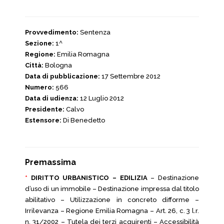
Provvedimento:
Sentenza
Sezione:
1^
Regione:
Emilia Romagna
Città:
Bologna
Data di pubblicazione:
17 Settembre 2012
Numero:
566
Data di udienza:
12 Luglio 2012
Presidente:
Calvo
Estensore:
Di Benedetto
Premassima
*
DIRITTO URBANISTICO – EDILIZIA
– Destinazione
d’uso di un immobile – Destinazione impressa dal titolo
abilitativo – Utilizzazione in concreto difforme –
Irrilevanza – Regione Emilia Romagna – Art. 26, c. 3 l.r.
n. 31/2002 – Tutela dei terzi acquirenti – Accessibilità