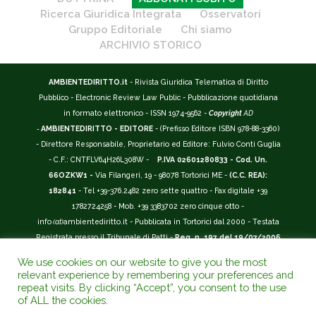
Ricerca Giuridica Integrata
Osservatori
Gruppo Editoriale
Chi siamo
ARCHIVIO STORICO
AMBIENTEDIRITTO.it
- Rivista Giuridica Telematica di Diritto
Pubblico - Electronic Review Law Public - Pubblicazione quotidiana
in formato elettronico - ISSN 1974-9562 -
Copyright
AD
-
AMBIENTEDIRITTO - EDITORE
- (Prefisso Editore ISBN 978-88-3360)
- Direttore Responsabile, Proprietario ed Editore: Fulvio Conti Guglia
- C.F.: CNTFLV64H26L308W -
P.IVA 02601280833 - Cod. Un.
66OZKW1 -
Via Filangeri, 19 - 98078 Tortorici ME -
(C.C. REA):
182841
- Tel +39-376.2482 zero sette quattro - Fax digitale +39
1782724258 - Mob. +39 3383702 zero cinque otto -
info
(at)
ambientediritto.it - Pubblicata in Tortorici dal 2000 - Testata
Registrata presso il Tribunale di Patti -
Reg. n. 197 del 19/07/2006
-
(BarCode 9 771974 956204)
-
R.O.C. n. 44135.
We use cookies on our website to give you the most
__________
relevant experience by remembering your preferences and
La Rivista Giuridica
AMBIENTEDIRITTO.IT
-
ISSN 1974-9562
è
repeat visits. By clicking “Accept”, you consent to the use
of ALL the cookies.
riconosciuta ed inserita nell'Area 12 - (
Classe A
) -
Riviste Scientifiche
Giuridiche.
ANVUR
: Agenzia Nazionale di Valutazione del Sistema