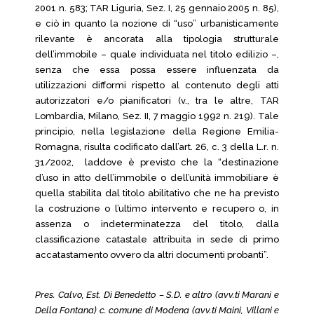
2001 n. 583; TAR Liguria, Sez. I, 25 gennaio 2005 n. 85),
e ciò in quanto la nozione di “uso” urbanisticamente
rilevante è ancorata alla tipologia strutturale
dell’immobile – quale individuata nel titolo edilizio –,
senza che essa possa essere influenzata da
utilizzazioni difformi rispetto al contenuto degli atti
autorizzatori e/o pianificatori (v., tra le altre, TAR
Lombardia, Milano, Sez. II, 7 maggio 1992 n. 219). Tale
principio, nella legislazione della Regione Emilia-
Romagna, risulta codificato dall’art. 26, c. 3 della L.r. n.
31/2002, laddove è previsto che la “destinazione
d’uso in atto dell’immobile o dell’unità immobiliare è
quella stabilita dal titolo abilitativo che ne ha previsto
la costruzione o l’ultimo intervento e recupero o, in
assenza o indeterminatezza del titolo, dalla
classificazione catastale attribuita in sede di primo
accatastamento ovvero da altri documenti probanti”.
Pres. Calvo, Est. Di Benedetto – S.D. e altro (avv.ti Marani e
Della Fontana) c. comune di Modena (avv.ti Maini, Villani e