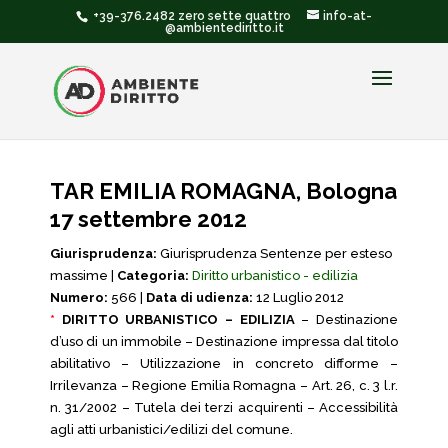
+39-376.2482 zero sette quattro
info-at-
@ambientediritto.it
TAR EMILIA ROMAGNA, Bologna
17 settembre 2012
Giurisprudenza:
Giurisprudenza Sentenze per esteso
massime |
Categoria:
Diritto urbanistico - edilizia
Numero:
566 |
Data di udienza:
12 Luglio 2012
*
DIRITTO URBANISTICO – EDILIZIA
– Destinazione
d’uso di un immobile – Destinazione impressa dal titolo
abilitativo – Utilizzazione in concreto difforme –
Irrilevanza – Regione Emilia Romagna – Art. 26, c. 3 l.r.
n. 31/2002 – Tutela dei terzi acquirenti – Accessibilità
agli atti urbanistici/edilizi del comune.