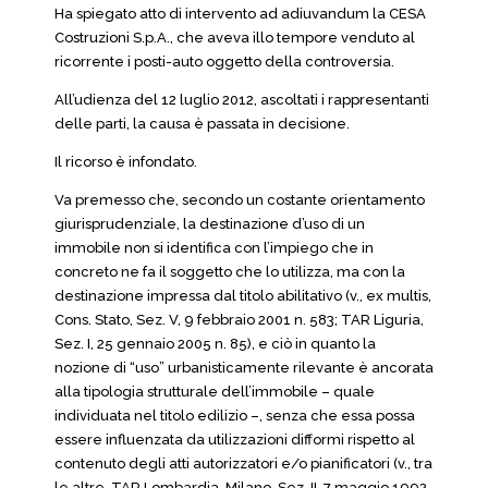
Ha spiegato atto di intervento ad adiuvandum la CESA
Costruzioni S.p.A., che aveva illo tempore venduto al
ricorrente i posti-auto oggetto della controversia.
All’udienza del 12 luglio 2012, ascoltati i rappresentanti
delle parti, la causa è passata in decisione.
Il ricorso è infondato.
Va premesso che, secondo un costante orientamento
giurisprudenziale, la destinazione d’uso di un
immobile non si identifica con l’impiego che in
concreto ne fa il soggetto che lo utilizza, ma con la
destinazione impressa dal titolo abilitativo (v., ex multis,
Cons. Stato, Sez. V, 9 febbraio 2001 n. 583; TAR Liguria,
Sez. I, 25 gennaio 2005 n. 85), e ciò in quanto la
nozione di “uso” urbanisticamente rilevante è ancorata
alla tipologia strutturale dell’immobile – quale
individuata nel titolo edilizio –, senza che essa possa
essere influenzata da utilizzazioni difformi rispetto al
contenuto degli atti autorizzatori e/o pianificatori (v., tra
le altre, TAR Lombardia, Milano, Sez. II, 7 maggio 1992