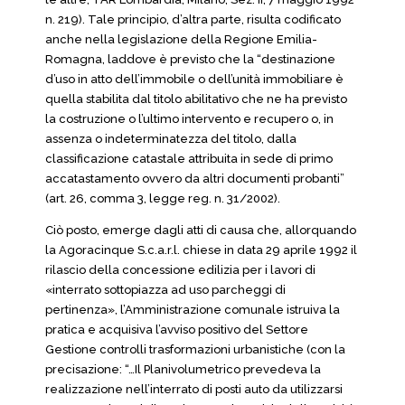
n. 219). Tale principio, d’altra parte, risulta codificato
anche nella legislazione della Regione Emilia-
Romagna, laddove è previsto che la “destinazione
d’uso in atto dell’immobile o dell’unità immobiliare è
quella stabilita dal titolo abilitativo che ne ha previsto
la costruzione o l’ultimo intervento e recupero o, in
assenza o indeterminatezza del titolo, dalla
classificazione catastale attribuita in sede di primo
accatastamento ovvero da altri documenti probanti”
(art. 26, comma 3, legge reg. n. 31/2002).
Ciò posto, emerge dagli atti di causa che, allorquando
la Agoracinque S.c.a.r.l. chiese in data 29 aprile 1992 il
rilascio della concessione edilizia per i lavori di
«interrato sottopiazza ad uso parcheggi di
pertinenza», l’Amministrazione comunale istruiva la
pratica e acquisiva l’avviso positivo del Settore
Gestione controlli trasformazioni urbanistiche (con la
precisazione: “…Il Planivolumetrico prevedeva la
realizzazione nell’interrato di posti auto da utilizzarsi