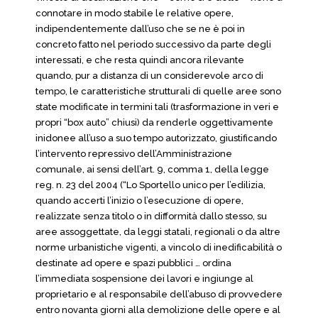
connotare in modo stabile le relative opere,
indipendentemente dall’uso che se ne è poi in
concreto fatto nel periodo successivo da parte degli
interessati, e che resta quindi ancora rilevante
quando, pur a distanza di un considerevole arco di
tempo, le caratteristiche strutturali di quelle aree sono
state modificate in termini tali (trasformazione in veri e
propri “box auto” chiusi) da renderle oggettivamente
inidonee all’uso a suo tempo autorizzato, giustificando
l’intervento repressivo dell’Amministrazione
comunale, ai sensi dell’art. 9, comma 1, della legge
reg. n. 23 del 2004 (“Lo Sportello unico per l’edilizia,
quando accerti l’inizio o l’esecuzione di opere,
realizzate senza titolo o in difformità dallo stesso, su
aree assoggettate, da leggi statali, regionali o da altre
norme urbanistiche vigenti, a vincolo di inedificabilità o
destinate ad opere e spazi pubblici … ordina
l’immediata sospensione dei lavori e ingiunge al
proprietario e al responsabile dell’abuso di provvedere
entro novanta giorni alla demolizione delle opere e al