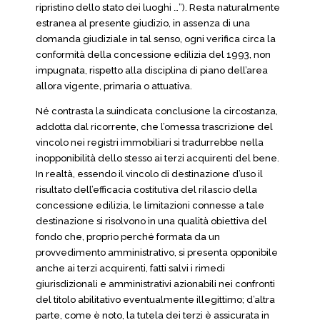
ripristino dello stato dei luoghi …”). Resta naturalmente
estranea al presente giudizio, in assenza di una
domanda giudiziale in tal senso, ogni verifica circa la
conformità della concessione edilizia del 1993, non
impugnata, rispetto alla disciplina di piano dell’area
allora vigente, primaria o attuativa.
Né contrasta la suindicata conclusione la circostanza,
addotta dal ricorrente, che l’omessa trascrizione del
vincolo nei registri immobiliari si tradurrebbe nella
inopponibilità dello stesso ai terzi acquirenti del bene.
In realtà, essendo il vincolo di destinazione d’uso il
risultato dell’efficacia costitutiva del rilascio della
concessione edilizia, le limitazioni connesse a tale
destinazione si risolvono in una qualità obiettiva del
fondo che, proprio perché formata da un
provvedimento amministrativo, si presenta opponibile
anche ai terzi acquirenti, fatti salvi i rimedi
giurisdizionali e amministrativi azionabili nei confronti
del titolo abilitativo eventualmente illegittimo; d’altra
parte, come è noto, la tutela dei terzi è assicurata in