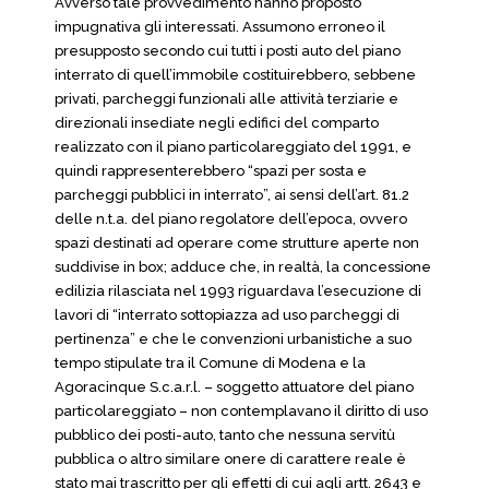
Avverso tale provvedimento hanno proposto
impugnativa gli interessati. Assumono erroneo il
presupposto secondo cui tutti i posti auto del piano
interrato di quell’immobile costituirebbero, sebbene
privati, parcheggi funzionali alle attività terziarie e
direzionali insediate negli edifici del comparto
realizzato con il piano particolareggiato del 1991, e
quindi rappresenterebbero “spazi per sosta e
parcheggi pubblici in interrato”, ai sensi dell’art. 81.2
delle n.t.a. del piano regolatore dell’epoca, ovvero
spazi destinati ad operare come strutture aperte non
suddivise in box; adduce che, in realtà, la concessione
edilizia rilasciata nel 1993 riguardava l’esecuzione di
lavori di “interrato sottopiazza ad uso parcheggi di
pertinenza” e che le convenzioni urbanistiche a suo
tempo stipulate tra il Comune di Modena e la
Agoracinque S.c.a.r.l. – soggetto attuatore del piano
particolareggiato – non contemplavano il diritto di uso
pubblico dei posti-auto, tanto che nessuna servitù
pubblica o altro similare onere di carattere reale è
stato mai trascritto per gli effetti di cui agli artt. 2643 e