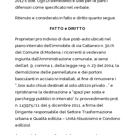
2012 il dott. Ugo Di Benedetto e uditi per le parti i
difensori come specificato nel verbale;
Ritenuto e considerato in fatto e diritto quanto segue.
FATTO e DIRITTO
Proprietari pro indiviso di due posti-auto ubicati nel
piano interrato dell’immobile di via Cattaneo n. 30/A
del Comune di Modena, i ricorrenti si vedevano
ingiunta dall’Amministrazione comunale, ai sensi
dell’art. 9, comma 1, della legge reg. n. 23 del 2004, la
demolizione delle pannellature e dei portoni
basculanti in acciaio ivi installati, al fine di rimuovere i
“…box auto chiusi destinati al solo utilizzo privato …” e
ripristinarne la destinazione a “spazi per sosta e
parcheggi pubblici in interrato” (v. provvedimento prot.
n. 143975/11 del 5 dicembre 2011, a firma del
Dirigente responsabile del Settore Trasformazione
urbana e Qualità edilizia – Unità Abusivismo e Condono
edilizio).