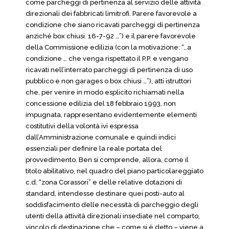
come parcheggi di pertinenza al servizio delle attività
direzionali dei fabbricati limitrofi. Parere favorevole a
condizione che siano ricavati parcheggi di pertinenza
anziché box chiusi. 16-7-92 …”) e il parere favorevole
della Commissione edilizia (con la motivazione: “…a
condizione … che venga rispettato il P.P. e vengano
ricavati nell’interrato parcheggi di pertinenza di uso
pubblico e non garages o box chiusi …”), atti istruttori
che, per venire in modo esplicito richiamati nella
concessione edilizia del 18 febbraio 1993, non
impugnata, rappresentano evidentemente elementi
costitutivi della volontà ivi espressa
dall’Amministrazione comunale e quindi indici
essenziali per definire la reale portata del
provvedimento. Ben si comprende, allora, come il
titolo abilitativo, nel quadro del piano particolareggiato
c.d. “zona Corassori” e delle relative dotazioni di
standard, intendesse destinare quei posti-auto al
soddisfacimento delle necessità di parcheggio degli
utenti della attività direzionali insediate nel comparto,
vincolo di destinazione che – come si è detto – viene a