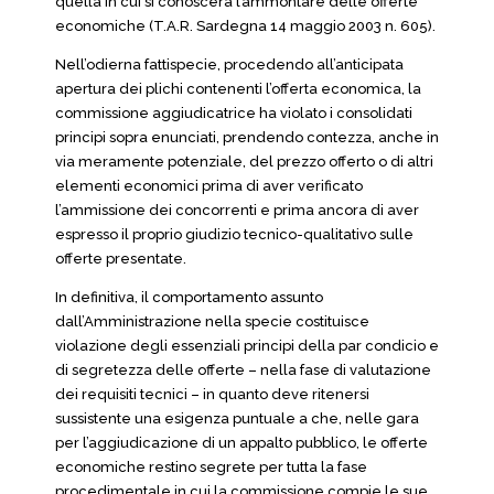
quella in cui si conoscerà l’ammontare delle offerte
economiche (T.A.R. Sardegna 14 maggio 2003 n. 605).
Nell’odierna fattispecie, procedendo all’anticipata
apertura dei plichi contenenti l’offerta economica, la
commissione aggiudicatrice ha violato i consolidati
principi sopra enunciati, prendendo contezza, anche in
via meramente potenziale, del prezzo offerto o di altri
elementi economici prima di aver verificato
l’ammissione dei concorrenti e prima ancora di aver
espresso il proprio giudizio tecnico-qualitativo sulle
offerte presentate.
In definitiva, il comportamento assunto
dall’Amministrazione nella specie costituisce
violazione degli essenziali principi della par condicio e
di segretezza delle offerte – nella fase di valutazione
dei requisiti tecnici – in quanto deve ritenersi
sussistente una esigenza puntuale a che, nelle gara
per l’aggiudicazione di un appalto pubblico, le offerte
economiche restino segrete per tutta la fase
procedimentale in cui la commissione compie le sue