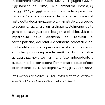
31 dicembre 1998 n. 1996; Sez. VI, 3 giugno 1997 n.
839; nonché, da ultimo, T.A.R. Lombardia, Brescia, 23
maggio 2005 n. 555). In buona sostanza, la separazione
fisica dell’offerta economica dall’offerta tecnica e dal
resto della documentazione amministrativa persegue
lo scopo di garantire un ordinato svolgimento della
gara e di salvaguardare l’esigenza di obiettività e di
imparzialità nella disamina dei requisiti di
partecipazione, dei relativi documenti probatori e dei
contenuti tecnici della prestazione offerta, imponendo
al contempo di compiere le verifiche documentali e
gli apprezzamenti tecnici in una fase antecedente a
quella in cui si conoscerà l’ammontare delle offerte
economiche (T.A.R. Sardegna 14 maggio 2003 n. 605).
Pres. Riccio, Est. Maffei – E. s.r.l. (avv.ti Clarizia e Leccisi) c.
Anas S.p.A (avv.ti Miele e Cervone) e altri (n.c.)
Allegato