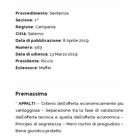
Provvedimento:
Sentenza
Sezione:
1^
Regione:
Campania
Città:
Salerno
Data di pubblicazione:
8 Aprile 2019
Numero:
563
Data di udienza:
13 Marzo 2019
Presidente:
Riccio
Estensore:
Maffei
Premassima
*
APPALTI
– Criterio dell’offerta economicamente più
vantaggiosa – Separazione tra la fase di valutazione
dell’offerta tecnica e quella dell’offerta economica –
Principio di segretezza – Mero rischio di pregiudizio –
Bene giuridico protetto.