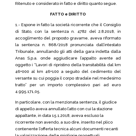
Ritenuto e considerato in fatto e diritto quanto segue.
FATTO e DIRITTO
1.- Espone in fatto la società ricorrente che il Consiglio
di Stato, con la sentenza n. 4782 del 2.8.2018, in
accoglimento del proposto gravame, aveva riformato
la sentenza n. 868/2018 pronunciata dall’intestato
Tribunale, annullando gli atti della gara indetta dalla
Anas S.p.a. onde aggiudicare l’appalto avente ad
oggetto i “Lavori di ripristino della transitabilità dal km
46+000 al km 46+100 a seguito del cedimento del
versante su cui poggia il corpo stradale nel medesimo
tratto” per un importo complessivo pari ad euro
4.995.171,05.
In particolare, con la menzionata sentenza, il giudice
di appello aveva annullato l’atto con cui la stazione
appaltante, in data 15.1.2018, aveva escluso la
ricorrente non avendo, a suo dire, inserito nel plico
contenente l’offerta tecnica alcuni documenti recanti
la valorizzazione delle migliorie progettuali