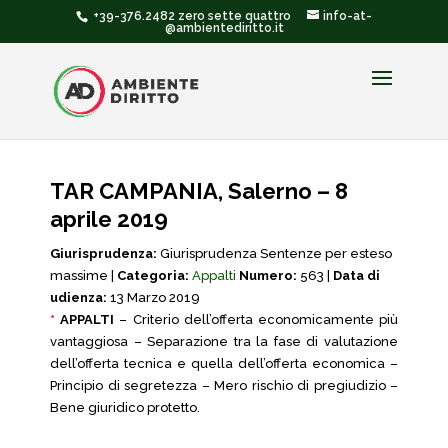
+39-376.2482 zero sette quattro
info-at-
@ambientediritto.it
TAR CAMPANIA, Salerno – 8
aprile 2019
Giurisprudenza:
Giurisprudenza Sentenze per esteso
massime |
Categoria:
Appalti
Numero:
563 |
Data di
udienza:
13 Marzo 2019
*
APPALTI
– Criterio dell’offerta economicamente più
vantaggiosa – Separazione tra la fase di valutazione
dell’offerta tecnica e quella dell’offerta economica –
Principio di segretezza – Mero rischio di pregiudizio –
Bene giuridico protetto.