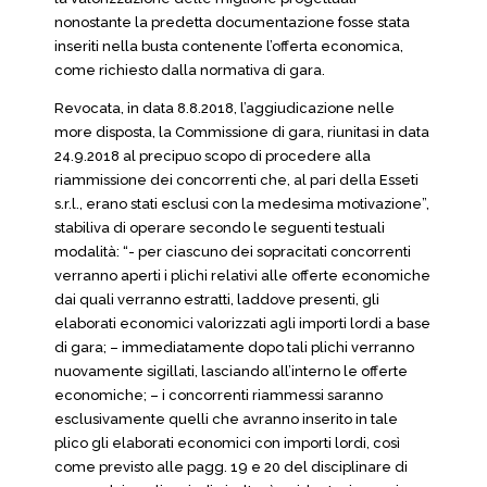
nonostante la predetta documentazione fosse stata
inseriti nella busta contenente l’offerta economica,
come richiesto dalla normativa di gara.
Revocata, in data 8.8.2018, l’aggiudicazione nelle
more disposta, la Commissione di gara, riunitasi in data
24.9.2018 al precipuo scopo di procedere alla
riammissione dei concorrenti che, al pari della Esseti
s.r.l., erano stati esclusi con la medesima motivazione”,
stabiliva di operare secondo le seguenti testuali
modalità: “- per ciascuno dei sopracitati concorrenti
verranno aperti i plichi relativi alle offerte economiche
dai quali verranno estratti, laddove presenti, gli
elaborati economici valorizzati agli importi lordi a base
di gara; – immediatamente dopo tali plichi verranno
nuovamente sigillati, lasciando all’interno le offerte
economiche; – i concorrenti riammessi saranno
esclusivamente quelli che avranno inserito in tale
plico gli elaborati economici con importi lordi, così
come previsto alle pagg. 19 e 20 del disciplinare di