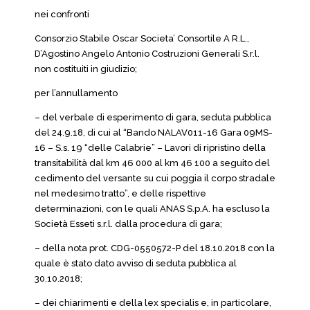
nei confronti
Consorzio Stabile Oscar Societa’ Consortile A R.L.,
D’Agostino Angelo Antonio Costruzioni Generali S.r.l.
non costituiti in giudizio;
per l’annullamento
– del verbale di esperimento di gara, seduta pubblica
del 24.9.18, di cui al “Bando NALAV011-16 Gara 09MS-
16 – S.s. 19 “delle Calabrie” – Lavori di ripristino della
transitabilità dal km 46 000 al km 46 100 a seguito del
cedimento del versante su cui poggia il corpo stradale
nel medesimo tratto”, e delle rispettive
determinazioni, con le quali ANAS S.p.A. ha escluso la
Società Esseti s.r.l. dalla procedura di gara;
– della nota prot. CDG-0550572-P del 18.10.2018 con la
quale è stato dato avviso di seduta pubblica al
30.10.2018;
– dei chiarimenti e della lex specialis e, in particolare,