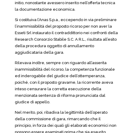
initio, nonostante avessero inserito nell’offerta tecnica
la documentazione economica.
Si costituiva l’Anas S.p.a., eccependo in via preliminare
l’inammissibilità del proposto ricorso per non aver la
Esseti Srl instaurato il contraddittorio nei confronti della
Research Consorzio Stabile S.C. A R.L., risultata all’esito
della procedura oggetto di annullamento
aggiudicataria della gara.
Rilevava inoltre, sempre con riguardo all’asserita
inammissibilità del ricorso, la competenza funzionale
ed inderogabile del giudice dell’ottemperanza,
poiché, con il proposto gravame, la ricorrente aveva
inteso censurare la corretta esecuzione della
menzionata sentenza di riforma pronunciata dal
giudice di appello.
Nel merito, poi, ribadiva la legittimità dell’operato
della commissione di gara, rimarcando che il
principio, in forza dei quali gli elaborati economici non
possono essere esaminati prima che sia esaurito