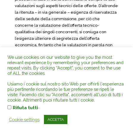
valutazioni sugli aspetti tecnici delle offerte. D’altronde
la ritenuta – in via generale – esigenza di riservatezza
delle sedute della commissione, per ciò che
concerne la valutazione dell’offerta tecnico-
qualitativa dei singoli concorrenti, si coniuga con
l’esigenza ulteriore di segretezza dell’offerta
economica, fin tanto che le valutazioni in parola non
siano state portate a compimento (cfr., da ultimo, Cons.
We use cookies on our website to give you the most
Stato, Sez. V, 28 novembre 2005 n. 6638);
relevant experience by remembering your preferences and
repeat visits. By clicking “Accept”, you consent to the use
4.- Obietta l’Anas S.p.a. che il divieto di commistione
of ALL the cookies.
dell’offerta tecnica e di quella economica non deve
essere inteso in senso assoluto, cosicché i dati di cui è
Usiamo i cookie sul nostro sito Web per offrirti l'esperienza
lamentato l’inserimento non risulterebbero in alcun
più pertinente ricordando le tue preferenze se ripeti le
visite. Facendo clic su "Accetta", acconsenti all'uso di tutti i
modo idonei a ricostruire l’offerta economica, neppure
cookie. Altrimenti puoi rifiutare tutti i cookie.
in termini parziali, come invece richiesto dalla
.
Rifiuta tutti
giurisprudenza che sanziona la commistione degli
elementi tecnici ed economici (citano a conforto Cons.
Cookie settings
ACCETTA
di St., III, 2.3.2017, n. 1530).
Il Collegio reputa l’obiezione affatto conferente.