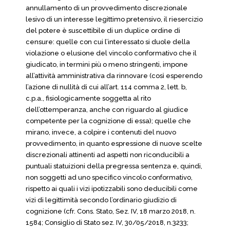
annullamento di un provvedimento discrezionale
lesivo di un interesse legittimo pretensivo, il riesercizio
del potere è suscettibile di un duplice ordine di
censure: quelle con cui l’interessato si duole della
violazione o elusione del vincolo conformativo che il
giudicato, in termini più o meno stringenti, impone
all’attività amministrativa da rinnovare (così esperendo
l’azione di nullità di cui all’art. 114 comma 2, lett. b,
c.p.a., fisiologicamente soggetta al rito
dell’ottemperanza, anche con riguardo al giudice
competente per la cognizione di essa); quelle che
mirano, invece, a colpire i contenuti del nuovo
provvedimento, in quanto espressione di nuove scelte
discrezionali attinenti ad aspetti non riconducibili a
puntuali statuizioni della pregressa sentenza e, quindi,
non soggetti ad uno specifico vincolo conformativo,
rispetto ai quali i vizi ipotizzabili sono deducibili come
vizi di legittimità secondo l’ordinario giudizio di
cognizione (cfr. Cons. Stato, Sez. IV, 18 marzo 2018, n.
1584; Consiglio di Stato sez. IV, 30/05/2018, n.3233;