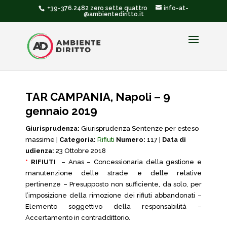
+39-376.2482 zero sette quattro
info-at-
@ambientediritto.it
TAR CAMPANIA, Napoli – 9
gennaio 2019
Giurisprudenza:
Giurisprudenza Sentenze per esteso
massime |
Categoria:
Rifiuti
Numero:
117 |
Data di
udienza:
23 Ottobre 2018
*
RIFIUTI
– Anas – Concessionaria della gestione e
manutenzione delle strade e delle relative
pertinenze – Presupposto non sufficiente, da solo, per
l’imposizione della rimozione dei rifiuti abbandonati –
Elemento soggettivo della responsabilità –
Accertamento in contraddittorio.