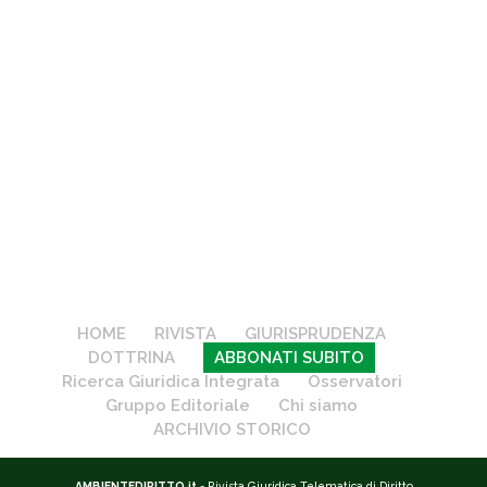
HOME
RIVISTA
GIURISPRUDENZA
DOTTRINA
ABBONATI SUBITO
Ricerca Giuridica Integrata
Osservatori
Gruppo Editoriale
Chi siamo
ARCHIVIO STORICO
AMBIENTEDIRITTO.it
- Rivista Giuridica Telematica di Diritto