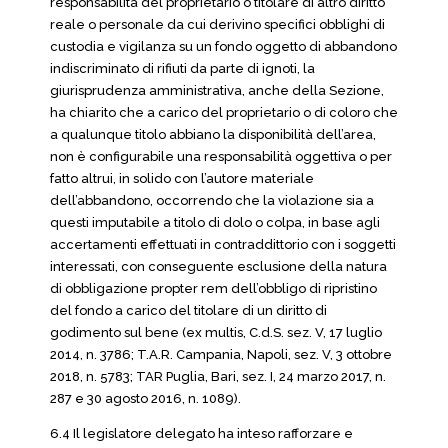
responsabilità del proprietario o titolare di altro diritto
reale o personale da cui derivino specifici obblighi di
custodia e vigilanza su un fondo oggetto di abbandono
indiscriminato di rifiuti da parte di ignoti, la
giurisprudenza amministrativa, anche della Sezione,
ha chiarito che a carico del proprietario o di coloro che
a qualunque titolo abbiano la disponibilità dell’area,
non è configurabile una responsabilità oggettiva o per
fatto altrui, in solido con l’autore materiale
dell’abbandono, occorrendo che la violazione sia a
questi imputabile a titolo di dolo o colpa, in base agli
accertamenti effettuati in contraddittorio con i soggetti
interessati, con conseguente esclusione della natura
di obbligazione propter rem dell’obbligo di ripristino
del fondo a carico del titolare di un diritto di
godimento sul bene (ex multis, C.d.S. sez. V, 17 luglio
2014, n. 3786; T.A.R. Campania, Napoli, sez. V, 3 ottobre
2018, n. 5783; TAR Puglia, Bari, sez. I, 24 marzo 2017, n.
287 e 30 agosto 2016, n. 1089).
6.4 Il legislatore delegato ha inteso rafforzare e