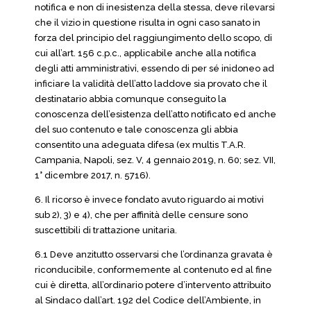
notifica e non di inesistenza della stessa, deve rilevarsi
che il vizio in questione risulta in ogni caso sanato in
forza del principio del raggiungimento dello scopo, di
cui all’art. 156 c.p.c., applicabile anche alla notifica
degli atti amministrativi, essendo di per sé inidoneo ad
inficiare la validità dell’atto laddove sia provato che il
destinatario abbia comunque conseguito la
conoscenza dell’esistenza dell’atto notificato ed anche
del suo contenuto e tale conoscenza gli abbia
consentito una adeguata difesa (ex multis T.A.R.
Campania, Napoli, sez. V, 4 gennaio 2019, n. 60; sez. VII,
1° dicembre 2017, n. 5716).
6. Il ricorso è invece fondato avuto riguardo ai motivi
sub 2), 3) e 4), che per affinità delle censure sono
suscettibili di trattazione unitaria.
6.1 Deve anzitutto osservarsi che l’ordinanza gravata è
riconducibile, conformemente al contenuto ed al fine
cui è diretta, all’ordinario potere d’intervento attribuito
al Sindaco dall’art. 192 del Codice dell’Ambiente, in