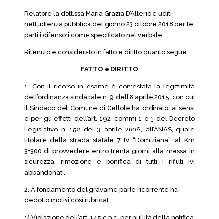
Relatore la dott.ssa Maria Grazia D’Alterio e uditi
nell’udienza pubblica del giorno 23 ottobre 2018 per le
parti i difensori come specificato nel verbale;
Ritenuto e considerato in fatto e diritto quanto segue.
FATTO e DIRITTO
1. Con il ricorso in esame è contestata la legittimità
dell’ordinanza sindacale n. 9 dell’8 aprile 2015, con cui
il Sindaco del Comune di Cellole ha ordinato, ai sensi
e per gli effetti dell’art. 192, commi 1 e 3 del Decreto
Legislativo n. 152 del 3 aprile 2006, all’ANAS, quale
titolare della strada statale 7 IV “Domiziana”, al Km
3+300 di provvedere entro trenta giorni alla messa in
sicurezza, rimozione e bonifica di tutti i rifiuti ivi
abbandonati.
2. A fondamento del gravame parte ricorrente ha
dedotto motivi così rubricati:
1) Violazione dell’art. 145 c.p.c. per nullità della notifica