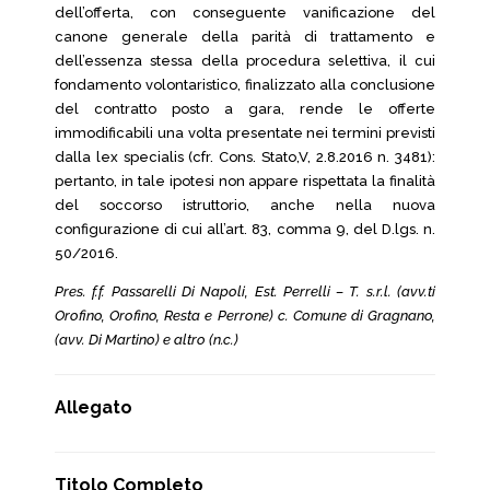
dell’offerta, con conseguente vanificazione del
canone generale della parità di trattamento e
dell’essenza stessa della procedura selettiva, il cui
fondamento volontaristico, finalizzato alla conclusione
del contratto posto a gara, rende le offerte
immodificabili una volta presentate nei termini previsti
dalla lex specialis (cfr. Cons. Stato,V, 2.8.2016 n. 3481):
pertanto, in tale ipotesi non appare rispettata la finalità
del soccorso istruttorio, anche nella nuova
configurazione di cui all’art. 83, comma 9, del D.lgs. n.
50/2016.
Pres. f.f. Passarelli Di Napoli, Est. Perrelli – T. s.r.l. (avv.ti
Orofino, Orofino, Resta e Perrone) c. Comune di Gragnano,
(avv. Di Martino) e altro (n.c.)
Allegato
Titolo Completo