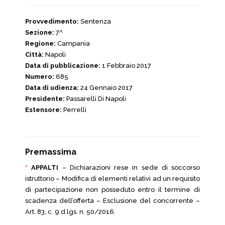
Provvedimento:
Sentenza
Sezione:
7^
Regione:
Campania
Città:
Napoli
Data di pubblicazione:
1 Febbraio 2017
Numero:
685
Data di udienza:
24 Gennaio 2017
Presidente:
Passarelli Di Napoli
Estensore:
Perrelli
Premassima
*
APPALTI
– Dichiarazioni rese in sede di soccorso
istruttorio – Modifica di elementi relativi ad un requisito
di partecipazione non posseduto entro il termine di
scadenza dell’offerta – Esclusione del concorrente –
Art. 83, c. 9 d.lgs. n. 50/2016.