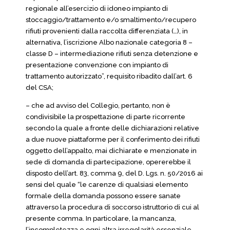
regionale all’esercizio di idoneo impianto di
stoccaggio/trattamento e/o smaltimento/recupero
rifiuti provenienti dalla raccolta differenziata (…), in
alternativa, l’iscrizione Albo nazionale categoria 8 –
classe D – intermediazione rifiuti senza detenzione e
presentazione convenzione con impianto di
trattamento autorizzato”, requisito ribadito dall’art. 6
del CSA;
– che ad avviso del Collegio, pertanto, non è
condivisibile la prospettazione di parte ricorrente
secondo la quale a fronte delle dichiarazioni relative
a due nuove piattaforme per il conferimento dei rifiuti
oggetto dell’appalto, mai dichiarate e menzionate in
sede di domanda di partecipazione, opererebbe il
disposto dell’art. 83, comma 9, del D. Lgs. n. 50/2016 ai
sensi del quale “le carenze di qualsiasi elemento
formale della domanda possono essere sanate
attraverso la procedura di soccorso istruttorio di cui al
presente comma. In particolare, la mancanza,
l’incompletezza e ogni altra irregolarità essenziale