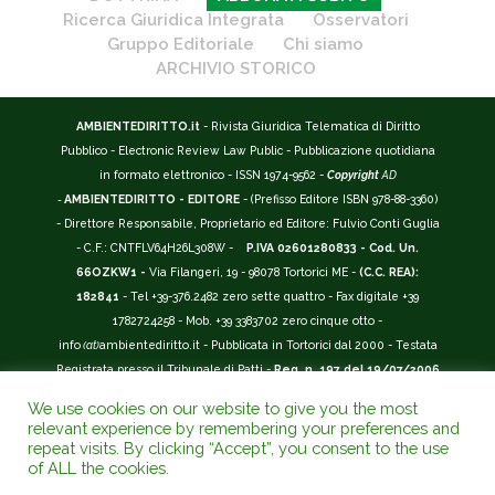
Ricerca Giuridica Integrata
Osservatori
Gruppo Editoriale
Chi siamo
ARCHIVIO STORICO
AMBIENTEDIRITTO.it
- Rivista Giuridica Telematica di Diritto
Pubblico - Electronic Review Law Public - Pubblicazione quotidiana
in formato elettronico - ISSN 1974-9562 -
Copyright
AD
-
AMBIENTEDIRITTO - EDITORE
- (Prefisso Editore ISBN 978-88-3360)
- Direttore Responsabile, Proprietario ed Editore: Fulvio Conti Guglia
- C.F.: CNTFLV64H26L308W -
P.IVA 02601280833 - Cod. Un.
66OZKW1 -
Via Filangeri, 19 - 98078 Tortorici ME -
(C.C. REA):
182841
- Tel +39-376.2482 zero sette quattro - Fax digitale +39
1782724258 - Mob. +39 3383702 zero cinque otto -
info
(at)
ambientediritto.it - Pubblicata in Tortorici dal 2000 - Testata
Registrata presso il Tribunale di Patti -
Reg. n. 197 del 19/07/2006
-
(BarCode 9 771974 956204)
-
R.O.C. n. 44135.
We use cookies on our website to give you the most
__________
relevant experience by remembering your preferences and
La Rivista Giuridica
AMBIENTEDIRITTO.IT
-
ISSN 1974-9562
è
repeat visits. By clicking “Accept”, you consent to the use
of ALL the cookies.
riconosciuta ed inserita nell'Area 12 - (
Classe A
) -
Riviste Scientifiche
Giuridiche.
ANVUR
: Agenzia Nazionale di Valutazione del Sistema