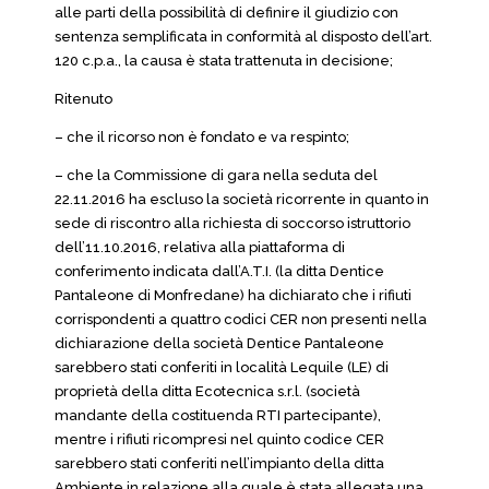
alle parti della possibilità di definire il giudizio con
sentenza semplificata in conformità al disposto dell’art.
120 c.p.a., la causa è stata trattenuta in decisione;
Ritenuto
– che il ricorso non è fondato e va respinto;
– che la Commissione di gara nella seduta del
22.11.2016 ha escluso la società ricorrente in quanto in
sede di riscontro alla richiesta di soccorso istruttorio
dell’11.10.2016, relativa alla piattaforma di
conferimento indicata dall’A.T.I. (la ditta Dentice
Pantaleone di Monfredane) ha dichiarato che i rifiuti
corrispondenti a quattro codici CER non presenti nella
dichiarazione della società Dentice Pantaleone
sarebbero stati conferiti in località Lequile (LE) di
proprietà della ditta Ecotecnica s.r.l. (società
mandante della costituenda RTI partecipante),
mentre i rifiuti ricompresi nel quinto codice CER
sarebbero stati conferiti nell’impianto della ditta
Ambiente in relazione alla quale è stata allegata una