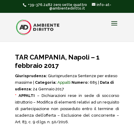
+39-376.2482 zero sette quattro
info-at-
@ambientediritto.it
TAR CAMPANIA, Napoli – 1
febbraio 2017
Giurisprudenza:
Giurisprudenza Sentenze per esteso
massime |
Categoria:
Appalti
Numero:
685 |
Data di
udienza:
24 Gennaio 2017
*
APPALTI
– Dichiarazioni rese in sede di soccorso
istruttorio – Modifica di elementi relativi ad un requisito
di partecipazione non posseduto entro il termine di
scadenza dell’offerta – Esclusione del concorrente –
Art. 83, c. 9 d.lgs. n. 50/2016.