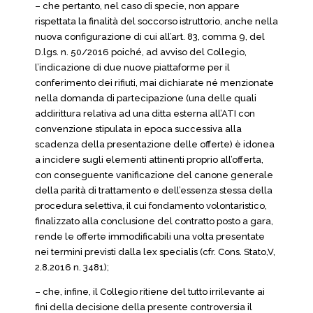
– che pertanto, nel caso di specie, non appare
rispettata la finalità del soccorso istruttorio, anche nella
nuova configurazione di cui all’art. 83, comma 9, del
D.lgs. n. 50/2016 poiché, ad avviso del Collegio,
l’indicazione di due nuove piattaforme per il
conferimento dei rifiuti, mai dichiarate né menzionate
nella domanda di partecipazione (una delle quali
addirittura relativa ad una ditta esterna all’ATI con
convenzione stipulata in epoca successiva alla
scadenza della presentazione delle offerte) è idonea
a incidere sugli elementi attinenti proprio all’offerta,
con conseguente vanificazione del canone generale
della parità di trattamento e dell’essenza stessa della
procedura selettiva, il cui fondamento volontaristico,
finalizzato alla conclusione del contratto posto a gara,
rende le offerte immodificabili una volta presentate
nei termini previsti dalla lex specialis (cfr. Cons. Stato,V,
2.8.2016 n. 3481);
– che, infine, il Collegio ritiene del tutto irrilevante ai
fini della decisione della presente controversia il