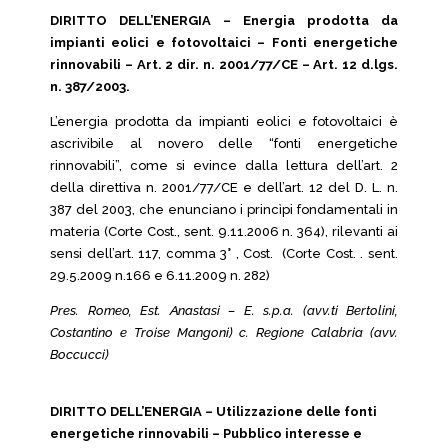
DIRITTO DELL’ENERGIA – Energia prodotta da
impianti eolici e fotovoltaici – Fonti energetiche
rinnovabili – Art. 2 dir. n. 2001/77/CE – Art. 12 d.lgs.
n. 387/2003.
L’energia prodotta da impianti eolici e fotovoltaici è
ascrivibile al novero delle “fonti energetiche
rinnovabili”, come si evince dalla lettura dell’art. 2
della direttiva n. 2001/77/CE e dell’art. 12 del D. L. n.
387 del 2003, che enunciano i princìpi fondamentali in
materia (Corte Cost., sent. 9.11.2006 n. 364), rilevanti ai
sensi dell’art. 117, comma 3° , Cost. (Corte Cost. . sent.
29.5.2009 n.166 e 6.11.2009 n. 282)
Pres. Romeo, Est. Anastasi – E. s.p.a. (avv.ti Bertolini,
Costantino e Troise Mangoni) c. Regione Calabria (avv.
Boccucci)
DIRITTO DELL’ENERGIA – Utilizzazione delle fonti
energetiche rinnovabili – Pubblico interesse e