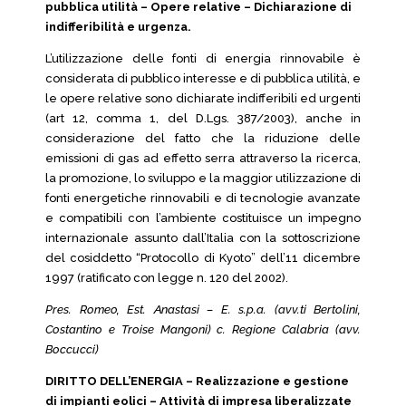
pubblica utilità – Opere relative – Dichiarazione di
indifferibilità e urgenza.
L’utilizzazione delle fonti di energia rinnovabile è
considerata di pubblico interesse e di pubblica utilità, e
le opere relative sono dichiarate indifferibili ed urgenti
(art 12, comma 1, del D.Lgs. 387/2003), anche in
considerazione del fatto che la riduzione delle
emissioni di gas ad effetto serra attraverso la ricerca,
la promozione, lo sviluppo e la maggior utilizzazione di
fonti energetiche rinnovabili e di tecnologie avanzate
e compatibili con l’ambiente costituisce un impegno
internazionale assunto dall’Italia con la sottoscrizione
del cosiddetto “Protocollo di Kyoto” dell’11 dicembre
1997 (ratificato con legge n. 120 del 2002).
Pres. Romeo, Est. Anastasi – E. s.p.a. (avv.ti Bertolini,
Costantino e Troise Mangoni) c. Regione Calabria (avv.
Boccucci)
DIRITTO DELL’ENERGIA – Realizzazione e gestione
di impianti eolici – Attività di impresa liberalizzate