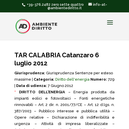
+39-376.2482 zero sette quattro
info-at-
@ambientediritto.it
TAR CALABRIA Catanzaro 6
luglio 2012
Giurisprudenza:
Giurisprudenza Sentenze per esteso
massime |
Categoria:
Diritto dell'energia
Numero:
729
|
Data di udienza:
7 Giugno 2012
*
DIRITTO DELL’ENERGIA
– Energia prodotta da
impianti eolici e fotovoltaici – Fonti energetiche
rinnovabili – Art. 2 dir. n. 2001/77/CE – Art. 12 d.lgs. n.
387/2003 – Pubblico interesse e pubblica utilità –
Opere relative – Dichiarazione di indifferibilità e
urgenza – Attività di impresa liberalizzate –