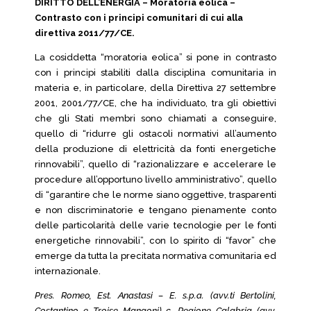
DIRITTO DELL’ENERGIA – Moratoria eolica –
Contrasto con i principi comunitari di cui alla
direttiva 2011/77/CE.
La cosiddetta “moratoria eolica” si pone in contrasto
con i principi stabiliti dalla disciplina comunitaria in
materia e, in particolare, della Direttiva 27 settembre
2001, 2001/77/CE, che ha individuato, tra gli obiettivi
che gli Stati membri sono chiamati a conseguire,
quello di “ridurre gli ostacoli normativi all’aumento
della produzione di elettricità da fonti energetiche
rinnovabili”, quello di “razionalizzare e accelerare le
procedure all’opportuno livello amministrativo”, quello
di “garantire che le norme siano oggettive, trasparenti
e non discriminatorie e tengano pienamente conto
delle particolarità delle varie tecnologie per le fonti
energetiche rinnovabili”, con lo spirito di “favor” che
emerge da tutta la precitata normativa comunitaria ed
internazionale.
Pres. Romeo, Est. Anastasi – E. s.p.a. (avv.ti Bertolini,
Costantino e Troise Mangoni) c. Regione Calabria (avv.