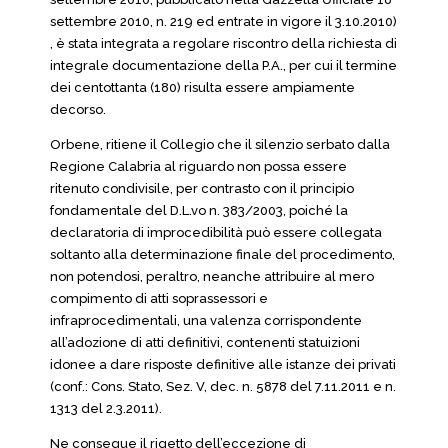
settembre 2010, n. 219 ed entrate in vigore il 3.10.2010)
, è stata integrata a regolare riscontro della richiesta di
integrale documentazione della P.A., per cui il termine
dei centottanta (180) risulta essere ampiamente
decorso.
Orbene, ritiene il Collegio che il silenzio serbato dalla
Regione Calabria al riguardo non possa essere
ritenuto condivisile, per contrasto con il principio
fondamentale del D.L.vo n. 383/2003, poiché la
declaratoria di improcedibilità può essere collegata
soltanto alla determinazione finale del procedimento,
non potendosi, peraltro, neanche attribuire al mero
compimento di atti soprassessori e
infraprocedimentali, una valenza corrispondente
all’adozione di atti definitivi, contenenti statuizioni
idonee a dare risposte definitive alle istanze dei privati
(conf.: Cons. Stato, Sez. V, dec. n. 5878 del 7.11.2011 e n.
1313 del 2.3.2011).
Ne consegue il rigetto dell’eccezione di