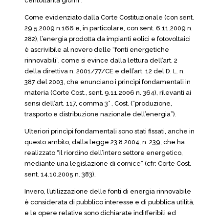
centottanta giorni”.
Come evidenziato dalla Corte Costituzionale (con sent.
29.5.2009 n.166 e, in particolare, con sent. 6.11.2009 n.
282), l’energia prodotta da impianti eolici e fotovoltaici
è ascrivibile al novero delle “fonti energetiche
rinnovabili”, come si evince dalla lettura dell’art. 2
della direttiva n. 2001/77/CE e dell’art. 12 del D. L. n.
387 del 2003, che enunciano i princìpi fondamentali in
materia (Corte Cost., sent. 9.11.2006 n. 364), rilevanti ai
sensi dell’art. 117, comma 3° , Cost. (“produzione,
trasporto e distribuzione nazionale dell’energia”).
Ulteriori princìpi fondamentali sono stati fissati, anche in
questo ambito, dalla legge 23.8.2004, n. 239, che ha
realizzato “il riordino dell’intero settore energetico,
mediante una legislazione di cornice” (cfr: Corte Cost.
sent. 14.10.2005 n. 383).
Invero, l’utilizzazione delle fonti di energia rinnovabile
è considerata di pubblico interesse e di pubblica utilità,
e le opere relative sono dichiarate indifferibili ed