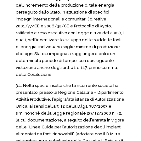
dell’incremento della produzione di tale energia
perseguito dallo Stato, in attuazione di specifici
impegni internazionali e comunitari ( direttive
2001/77/CE e 2006/32/CE e Protocollo di Kyoto,
ratificato e reso esecutivo con legge n. 120 del 2002), i
quali, nell’incentivare lo sviluppo delle suddette fonti
di energia, individuano soglie minime di produzione
che ogni Stato si impegna a raggiungere entro un
determinato periodo di tempo, con conseguente
violazione anche degli artt. 41 e 117, primo comma,
della Costituzione.
3.1. Nella specie, risulta che la ricorrente società ha
presentato, presso la Regione Calabria – Dipartimento
Attività Produttive, l’epigrafata istanza di Autorizzazione
Unica, ai sensi dell’art. 12 della D.lgs. 387/2003 e
s.m..nonchè della legge regionale 29/12/2008 n. 42,
la cui documentazione, a seguito dell’entrata in vigore
delle “Linee Guida per l’autorizzazione degli impianti
alimentati da fonti rinnovabili” (adottate con il D.M. 10
settembre 2010, pubblicato nella Gazzetta Ufficiale 18