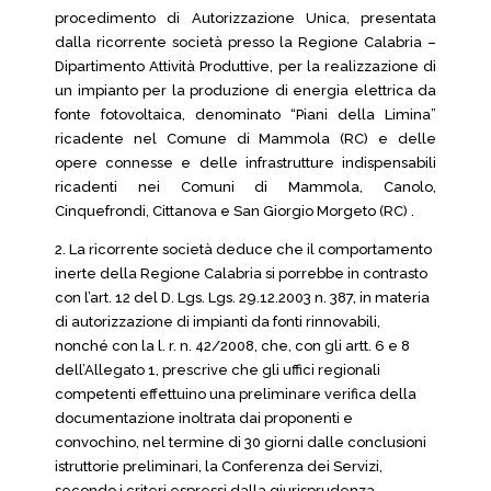
procedimento di Autorizzazione Unica, presentata
dalla ricorrente società presso la Regione Calabria –
Dipartimento Attività Produttive, per la realizzazione di
un impianto per la produzione di energia elettrica da
fonte fotovoltaica, denominato “Piani della Limina”
ricadente nel Comune di Mammola (RC) e delle
opere connesse e delle infrastrutture indispensabili
ricadenti nei Comuni di Mammola, Canolo,
Cinquefrondi, Cittanova e San Giorgio Morgeto (RC) .
2. La ricorrente società deduce che il comportamento
inerte della Regione Calabria si porrebbe in contrasto
con l’art. 12 del D. Lgs. Lgs. 29.12.2003 n. 387, in materia
di autorizzazione di impianti da fonti rinnovabili,
nonché con la l. r. n. 42/2008, che, con gli artt. 6 e 8
dell’Allegato 1, prescrive che gli uffici regionali
competenti effettuino una preliminare verifica della
documentazione inoltrata dai proponenti e
convochino, nel termine di 30 giorni dalle conclusioni
istruttorie preliminari, la Conferenza dei Servizi,
secondo i criteri espressi dalla giurisprudenza