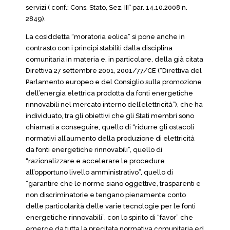
servizi ( conf.: Cons. Stato, Sez. III° par. 14.10.2008 n.
2849).
La cosiddetta “moratoria eolica” si pone anche in
contrasto con i principi stabiliti dalla disciplina
comunitaria in materia e, in particolare, della già citata
Direttiva 27 settembre 2001, 2001/77/CE (“Direttiva del
Parlamento europeo e del Consiglio sulla promozione
dell’energia elettrica prodotta da fonti energetiche
rinnovabili nel mercato interno dell’elettricità”), che ha
individuato, tra gli obiettivi che gli Stati membri sono
chiamati a conseguire, quello di “ridurre gli ostacoli
normativi all’aumento della produzione di elettricità
da fonti energetiche rinnovabili”, quello di
“razionalizzare e accelerare le procedure
all’opportuno livello amministrativo”, quello di
“garantire che le norme siano oggettive, trasparenti e
non discriminatorie e tengano pienamente conto
delle particolarità delle varie tecnologie per le fonti
energetiche rinnovabili”, con lo spirito di “favor” che
emerge da tutta la precitata normativa comunitaria ed