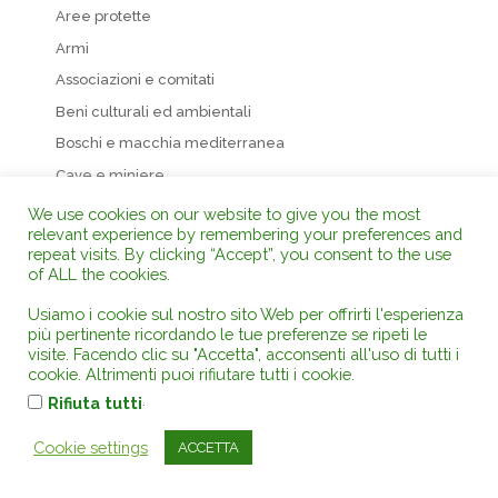
Aree protette
Armi
Associazioni e comitati
Beni culturali ed ambientali
Boschi e macchia mediterranea
Cave e miniere
Danno ambientale
We use cookies on our website to give you the most
relevant experience by remembering your preferences and
Danno erariale
repeat visits. By clicking “Accept”, you consent to the use
Diritto agrario
of ALL the cookies.
Diritto degli alimenti
Usiamo i cookie sul nostro sito Web per offrirti l'esperienza
più pertinente ricordando le tue preferenze se ripeti le
Diritto del lavoro
visite. Facendo clic su "Accetta", acconsenti all'uso di tutti i
Diritto dell’energia
cookie. Altrimenti puoi rifiutare tutti i cookie.
Diritto demaniale
.
Rifiuta tutti
Diritto processuale amministrativo
Cookie settings
ACCETTA
Diritto processuale civile
Diritto processuale europeo