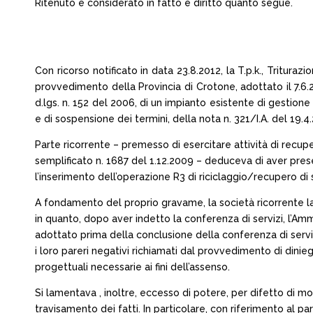
Ritenuto e considerato in fatto e diritto quanto segue.
Con ricorso notificato in data 23.8.2012, la T.p.k., Tritu
provvedimento della Provincia di Crotone, adottato il 7.6.20
d.lgs. n. 152 del 2006, di un impianto esistente di gestion
e di sospensione dei termini, della nota n. 321/I.A. del 19.4
Parte ricorrente – premesso di esercitare attività di recuper
semplificato n. 1687 del 1.12.2009 – deduceva di aver presen
l’inserimento dell’operazione R3 di riciclaggio/recupero di
A fondamento del proprio gravame, la società ricorrente lame
in quanto, dopo aver indetto la conferenza di servizi, l’Amm
adottato prima della conclusione della conferenza di servi
i loro pareri negativi richiamati dal provvedimento di dini
progettuali necessarie ai fini dell’assenso.
Si lamentava , inoltre, eccesso di potere, per difetto di mot
travisamento dei fatti. In particolare, con riferimento al p