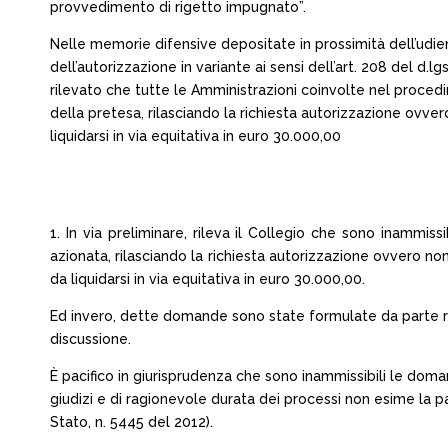
provvedimento di rigetto impugnato”.
Nelle memorie difensive depositate in prossimità dell’udie
dell’autorizzazione in variante ai sensi dell’art. 208 del d.
rilevato che tutte le Amministrazioni coinvolte nel proced
della pretesa, rilasciando la richiesta autorizzazione ovv
liquidarsi in via equitativa in euro 30.000,00
1. In via preliminare, rileva il Collegio che sono inammis
azionata, rilasciando la richiesta autorizzazione ovvero no
da liquidarsi in via equitativa in euro 30.000,00.
Ed invero, dette domande sono state formulate da parte ric
discussione.
È pacifico in giurisprudenza che sono inammissibili le doma
giudizi e di ragionevole durata dei processi non esime la pa
Stato, n. 5445 del 2012).