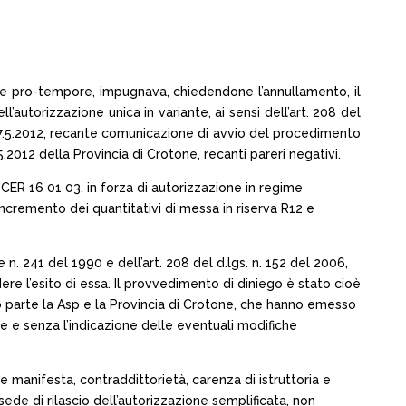
ante pro-tempore, impugnava, chiedendone l’annullamento, il
’autorizzazione unica in variante, ai sensi dell’art. 208 del
l 17.5.2012, recante comunicazione di avvio del procedimento
5.2012 della Provincia di Crotone, recanti pareri negativi.
e CER 16 01 03, in forza di autorizzazione in regime
incremento dei quantitativi di messa in riserva R12 e
n. 241 del 1990 e dell’art. 208 del d.lgs. n. 152 del 2006,
ere l’esito di essa. Il provvedimento di diniego è stato cioè
so parte la Asp e la Provincia di Crotone, che hanno emesso
e e senza l’indicazione delle eventuali modifiche
 e manifesta, contraddittorietà, carenza di istruttoria e
ede di rilascio dell’autorizzazione semplificata, non