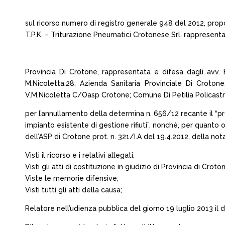
sul ricorso numero di registro generale 948 del 2012, prop
T.P.K. – Triturazione Pneumatici Crotonese Srl, rappresentato
Provincia Di Crotone, rappresentata e difesa dagli avv. 
M.Nicoletta,28; Azienda Sanitaria Provinciale Di Crotone
V.M.Nicoletta C/Oasp Crotone; Comune Di Petilia Policastro
per l’annullamento della determina n. 656/12 recante il “pro
impianto esistente di gestione rifiuti”, nonché, per quanto
dell’ASP di Crotone prot. n. 321/I.A del 19.4.2012, della not
Visti il ricorso e i relativi allegati;
Visti gli atti di costituzione in giudizio di Provincia di Cro
Viste le memorie difensive;
Visti tutti gli atti della causa;
Relatore nell’udienza pubblica del giorno 19 luglio 2013 il do