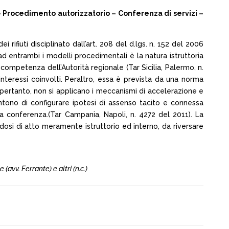
 – Procedimento autorizzatorio – Conferenza di servizi –
rifiuti disciplinato dall’art. 208 del d.lgs. n. 152 del 2006
 ad entrambi i modelli procedimentali è la natura istruttoria
a competenza dell’Autorità regionale (Tar Sicilia, Palermo, n.
teressi coinvolti. Peraltro, essa è prevista da una norma
a, pertanto, non si applicano i meccanismi di accelerazione e
entono di configurare ipotesi di assenso tacito e connessa
a conferenza.(Tar Campania, Napoli, n. 4272 del 2011). La
osi di atto meramente istruttorio ed interno, da riversare
(avv. Ferrante) e altri (n.c.)