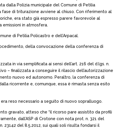
ta dalla Polizia municipale del Comune di Petilia
 fase di triturazione avviene al chiuso. Con riferimento al
eoriche, era stato già espresso parere favorevole al
za emissioni in atmosfera.
ne di Petilia Policastro e dell’Arpacal.
l procedimento, della convocazione della conferenza di
zata in via semplificata ai sensi dell’art. 216 del d.lgs. n.
 – finalizzata a conseguire il rilascio dell’autorizzazione
cedimento nuovo ed autonomo. Peraltro, la conferenza di
e dalla ricorrente e, comunque, essa è rimasta senza esito
si era reso necessario a seguito di nuovo sopralluogo.
 gravato, atteso che “il ricorso pare assistito da profili
tivamente, dall’ASP di Crotone con nota prot. n. 321 del
23142 del 8.5.2012, sui quali soli risulta fondarsi il