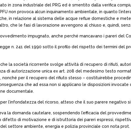
ato in zona industriale del PRG ed è smentito dalla verifica compiu
ei PFU non provoca alcun inquinamento ambientale, in quanto l’intera
, che, in relazione al sistema delle acque reflue domestiche e met
altro, che le fasi di lavorazione avvengono al chiuso e, quindi, sen
provvedimento impugnato, anche perché mancavano i pareri del Comu
a legge n. 241 del 1990 sotto il profilo del rispetto dei termini de
e la società ricorrente svolge attività di recupero di rifiuti, autoriz
za di autorizzazione unica ex art. 208 del medesimo testo normativo
iuto, nonché per il recupero del rifiuto stesso – costituirebbe pro
 la conseguenza che ad essa non si applicano le disposizioni invocat
ione documentale.
o per l’infondatezza del ricorso, atteso che il suo parere negativo 
ieva la domanda cautelare, sospendendo l’efficacia del provvedimento
 difetto di motivazione e di istruttoria dei pareri espressi, rispet
el settore ambiente, energia e polizia provinciale con nota prot. n. 