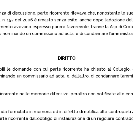
nza di discussione, parte ricorrente rilevava che, nonostante le su
lgs. n. 152 del 2006 è rimasto senza esito, anche dopo l’adozione del
imento avevano espresso parere favorevole, tranne la Asp di Croto
ero nominando un commissario ad acta, e di condannare l’amministraz
DIRITTO
sibili le domande con cui parte ricorrente ha chiesto al Collegio,
minando un commissario ad acta, e, dall’altro, di condannare l’ammi
orrente nelle memorie difensive, peraltro non notificate alle contr
nda formulate in memoria ed in difetto di notifica alle controparti
rte ricorrente dall’obbligo di instaurazione di un regolare contradd