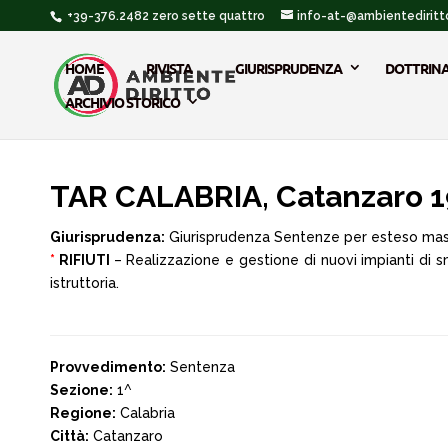
+39-376.2482 zero sette quattro
info-at-@ambientediritto
HOME
RIVISTA
GIURISPRUDENZA
DOTTRIN
ARCHIVIO STORICO
TAR CALABRIA, Catanzaro 1
Giurisprudenza:
Giurisprudenza Sentenze per esteso ma
*
RIFIUTI
– Realizzazione e gestione di nuovi impianti di s
istruttoria.
Provvedimento:
Sentenza
Sezione:
1^
Regione:
Calabria
Città:
Catanzaro