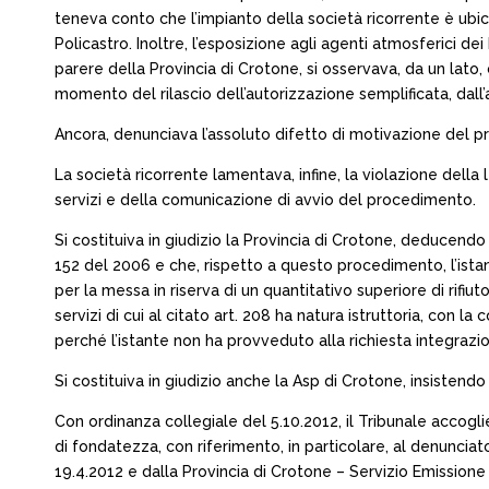
teneva conto che l’impianto della società ricorrente è ubic
Policastro. Inoltre, l’esposizione agli agenti atmosferici d
parere della Provincia di Crotone, si osservava, da un lato
momento del rilascio dell’autorizzazione semplificata, dall’
Ancora, denunciava l’assoluto difetto di motivazione del 
La società ricorrente lamentava, infine, la violazione dell
servizi e della comunicazione di avvio del procedimento.
Si costituiva in giudizio la Provincia di Crotone, deducendo ch
152 del 2006 e che, rispetto a questo procedimento, l’istan
per la messa in riserva di un quantitativo superiore di rif
servizi di cui al citato art. 208 ha natura istruttoria, con
perché l’istante non ha provveduto alla richiesta integraz
Si costituiva in giudizio anche la Asp di Crotone, insistend
Con ordinanza collegiale del 5.10.2012, il Tribunale accogl
di fondatezza, con riferimento, in particolare, al denunciato
19.4.2012 e dalla Provincia di Crotone – Servizio Emissione d