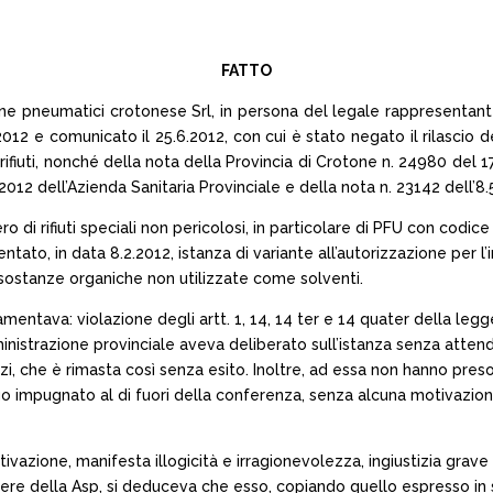
FATTO
razione pneumatici crotonese Srl, in persona del legale rappresent
12 e comunicato il 25.6.2012, con cui è stato negato il rilascio dell
e rifiuti, nonché della nota della Provincia di Crotone n. 24980 de
.2012 dell’Azienda Sanitaria Provinciale e della nota n. 23142 dell’8.
o di rifiuti speciali non pericolosi, in particolare di PFU con codic
tato, in data 8.2.2012, istanza di variante all’autorizzazione per l’
 sostanze organiche non utilizzate come solventi.
ntava: violazione degli artt. 1, 14, 14 ter e 14 quater della legge 
inistrazione provinciale aveva deliberato sull’istanza senza attend
zi, che è rimasta così senza esito. Inoltre, ad essa non hanno pre
ego impugnato al di fuori della conferenza, senza alcuna motivazion
ivazione, manifesta illogicità e irragionevolezza, ingiustizia grave
arere della Asp, si deduceva che esso, copiando quello espresso in s