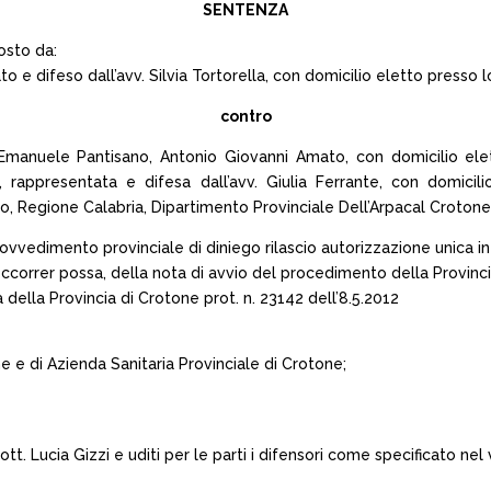
SENTENZA
osto da:
 e difeso dall’avv. Silvia Tortorella, con domicilio eletto presso lo
contro
Emanuele Pantisano, Antonio Giovanni Amato, con domicilio elett
, rappresentata e difesa dall’avv. Giulia Ferrante, con domicil
, Regione Calabria, Dipartimento Provinciale Dell’Arpacal Crotone
vvedimento provinciale di diniego rilascio autorizzazione unica in m
 occorrer possa, della nota di avvio del procedimento della Provinci
a della Provincia di Crotone prot. n. 23142 dell’8.5.2012
tone e di Azienda Sanitaria Provinciale di Crotone;
tt. Lucia Gizzi e uditi per le parti i difensori come specificato nel