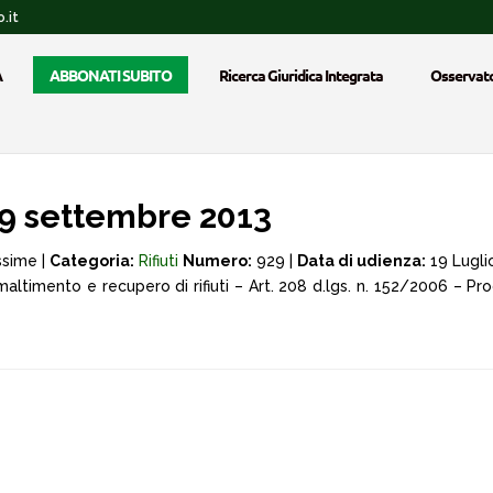
.it
A
ABBONATI SUBITO
Ricerca Giuridica Integrata
Osservato
9 settembre 2013
ssime |
Categoria:
Rifiuti
Numero:
929 |
Data di udienza:
19 Lugli
maltimento e recupero di rifiuti – Art. 208 d.lgs. n. 152/2006 – P