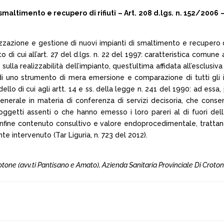
 smaltimento e recupero di rifiuti – Art. 208 d.lgs. n. 152/2006
izzazione e gestione di nuovi impianti di smaltimento e recupero dei 
 di cui all’art. 27 del d.lgs. n. 22 del 1997: caratteristica comune
ulla realizzabilità dell’impianto, quest’ultima affidata all’esclusiv
di uno strumento di mera emersione e comparazione di tutti gli in
ello di cui agli artt. 14 e ss. della legge n. 241 del 1990: ad ess
generale in materia di conferenza di servizi decisoria, che cons
getti assenti o che hanno emesso i loro pareri al di fuori dell
infine contenuto consultivo e valore endoprocedimentale, trattand
e intervenuto (Tar Liguria, n. 723 del 2012).
i Crotone (avv.ti Pantisano e Amato), Azienda Sanitaria Provinciale Di Crotone 