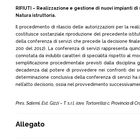
RIFIUTI – Realizzazione e gestione di nuovi impianti di
Natura istruttoria.
Il procedimento di rilascio delle autorizzazioni per la real
costituisce sostanziale riproduzione del precedente istituto
della conferenza di servizi che precede la decisione finale s
200 del 2012). La conferenza di servizi rappresenta quin
connotata da indubbi caratteri di specialità rispetto al mod
semplificazione procedimentale previsti dalla disciplina 
decadenza dal potere di provvedere nei confronti dei sog
determinazione conclusiva della conferenza di servizi ha 
nell’atto decisorio, ossia nel provvedimento successivament
Pres. Salemi, Est. Gizzi – T. s.r.l. (avv. Tortorella) c. Provincia d
Allegato