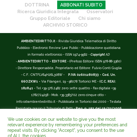
DOTTRINA
ABBONATI SUBITO
Ricerca Giuridica Integrata
Osservatori
Gruppo Editoriale
Chi siamo
ARCHIVIO STORICO
AMBIENTEDIRITTO.it
- Rivista Giuridica Telematica di Diritto
Pubblico - Electronic Review Law Public - Pubblicazione quotidiana
in formato elettronico - ISSN 1974-9562 -
Copyright
AD
-
AMBIENTEDIRITTO - EDITORE
- (Prefisso Editore ISBN 978-88-3360)
- Direttore Responsabile, Proprietario ed Editore: Fulvio Conti Guglia
- C.F.: CNTFLV64H26L308W -
P.IVA 02601280833 - Cod. Un.
66OZKW1 -
Via Filangeri, 19 - 98078 Tortorici ME -
(C.C. REA):
182841
- Tel +39-376.2482 zero sette quattro - Fax digitale +39
1782724258 - Mob. +39 3383702 zero cinque otto -
info
(at)
ambientediritto.it - Pubblicata in Tortorici dal 2000 - Testata
Registrata presso il Tribunale di Patti -
Reg. n. 197 del 19/07/2006
-
(BarCode 9 771974 956204)
-
R.O.C. n. 44135.
We use cookies on our website to give you the most
__________
relevant experience by remembering your preferences and
La Rivista Giuridica
AMBIENTEDIRITTO.IT
-
ISSN 1974-9562
è
repeat visits. By clicking “Accept”, you consent to the use
of ALL the cookies.
riconosciuta ed inserita nell'Area 12 - (
Classe A
) -
Riviste Scientifiche