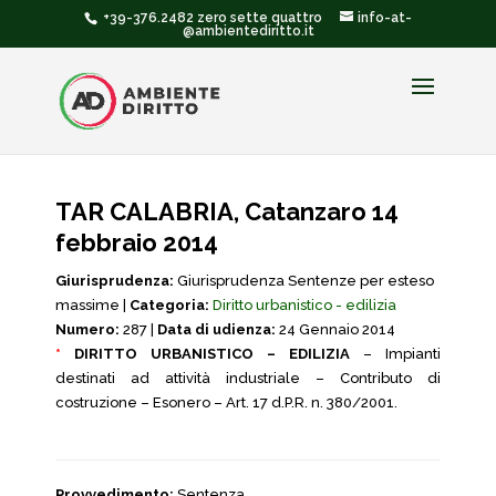
+39-376.2482 zero sette quattro
info-at-
@ambientediritto.it
TAR CALABRIA, Catanzaro 14
febbraio 2014
Giurisprudenza:
Giurisprudenza Sentenze per esteso
massime |
Categoria:
Diritto urbanistico - edilizia
Numero:
287 |
Data di udienza:
24 Gennaio 2014
*
DIRITTO URBANISTICO – EDILIZIA
– Impianti
destinati ad attività industriale – Contributo di
costruzione – Esonero – Art. 17 d.P.R. n. 380/2001.
Provvedimento:
Sentenza