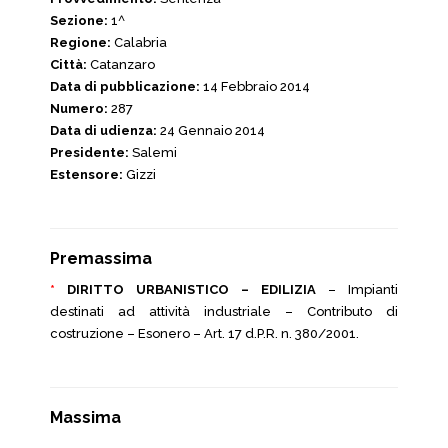
Sezione:
1^
Regione:
Calabria
Città:
Catanzaro
Data di pubblicazione:
14 Febbraio 2014
Numero:
287
Data di udienza:
24 Gennaio 2014
Presidente:
Salemi
Estensore:
Gizzi
Premassima
*
DIRITTO URBANISTICO – EDILIZIA
– Impianti
destinati ad attività industriale – Contributo di
costruzione – Esonero – Art. 17 d.P.R. n. 380/2001.
Massima