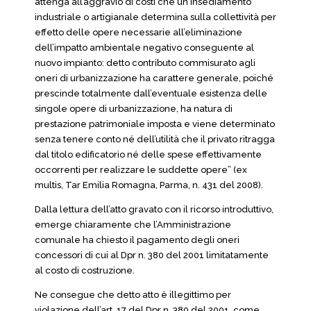
attenga all’aggravio di costi che un insediamento
industriale o artigianale determina sulla collettività per
effetto delle opere necessarie all’eliminazione
dell’impatto ambientale negativo conseguente al
nuovo impianto: detto contributo commisurato agli
oneri di urbanizzazione ha carattere generale, poiché
prescinde totalmente dall’eventuale esistenza delle
singole opere di urbanizzazione, ha natura di
prestazione patrimoniale imposta e viene determinato
senza tenere conto né dell’utilità che il privato ritragga
dal titolo edificatorio né delle spese effettivamente
occorrenti per realizzare le suddette opere” (ex
multis, Tar Emilia Romagna, Parma, n. 431 del 2008).
Dalla lettura dell’atto gravato con il ricorso introduttivo,
emerge chiaramente che l’Amministrazione
comunale ha chiesto il pagamento degli oneri
concessori di cui al Dpr n. 380 del 2001 limitatamente
al costo di costruzione.
Ne consegue che detto atto è illegittimo per
violazione dell’art. 17 del Dpr n. 380 del 2001, come