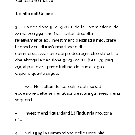
Contesto normativo
Il diritto dell’Unione
3 La decisione 94/173/CEE della Commissione, del
22 marzo 1994, che fissa i criteri di scelta
relativamente agli investimenti destinati a migliorare
le condizioni di trasformazione e di
commercializzazione dei prodotti agricoli e silvicoli, e
che abroga la decisione 90/342/CEE (GU L 79, pag.
29), al punto 2.1., primo trattino, del suo allegato,
dispone quanto segue:
– «2.1. Nei settori dei cereali e del riso (ad
eccezione delle sementi), sono esclusi gli investimenti
seguenti:
– investimenti riguardanti (…) l’industria molitoria
(…)».
4 Nel 1995 la Commissione delle Comunità