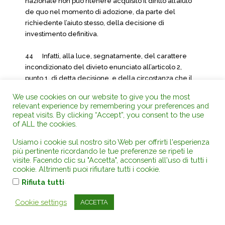
nazionale non può ritenere acquisito il diritto all’aiuto
de quo nel momento di adozione, da parte del
richiedente l’aiuto stesso, della decisione di
investimento definitiva.
44 Infatti, alla luce, segnatamente, del carattere
incondizionato del divieto enunciato all’articolo 2,
punto 1, di detta decisione, e della circostanza che il
termine previsto è stato concesso alla Repubblica
We use cookies on our website to give you the most
federale di Germania solo per modificare o, se
relevant experience by remembering your preferences and
necessario, abrogare gli aiuti e i regimi d’aiuto esistenti
repeat visits. By clicking “Accept”, you consent to the use
al fine di garantire la loro compatibilità con il mercato
of ALL the cookies.
interno, ogni interpretazione da parte delle autorità
Usiamo i cookie sul nostro sito Web per offrirti l'esperienza
nazionali dei requisiti di concessione dell’aiuto di cui
più pertinente ricordando le tue preferenze se ripeti le
trattasi nel procedimento principale, che anticipi il
visite. Facendo clic su "Accetta", acconsenti all'uso di tutti i
momento in cui l’aiuto stesso è considerato concesso,
cookie. Altrimenti puoi rifiutare tutti i cookie.
equivarrebbe ad eludere detto divieto.
.
Rifiuta tutti
45 Del resto, l’effetto incentivante di una misura
Cookie settings
ACCETTA
d’aiuto rientra nell’esame della sua compatibilità con il
mercato interno (v., in tal senso, sentenza del 15