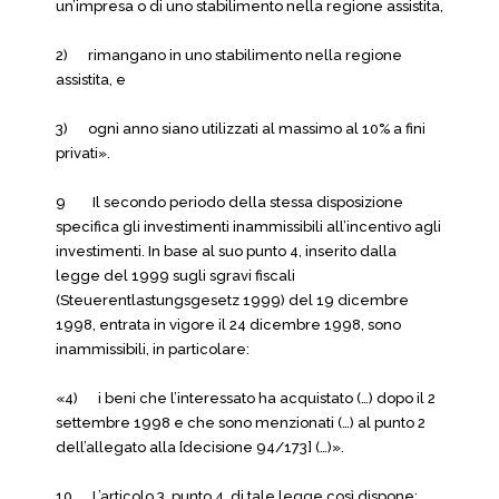
un’impresa o di uno stabilimento nella regione assistita,
2) rimangano in uno stabilimento nella regione
assistita, e
3) ogni anno siano utilizzati al massimo al 10% a fini
privati».
9 Il secondo periodo della stessa disposizione
specifica gli investimenti inammissibili all’incentivo agli
investimenti. In base al suo punto 4, inserito dalla
legge del 1999 sugli sgravi fiscali
(Steuerentlastungsgesetz 1999) del 19 dicembre
1998, entrata in vigore il 24 dicembre 1998, sono
inammissibili, in particolare:
«4) i beni che l’interessato ha acquistato (…) dopo il 2
settembre 1998 e che sono menzionati (…) al punto 2
dell’allegato alla [decisione 94/173] (…)».
10 L’articolo 3, punto 4, di tale legge così dispone: