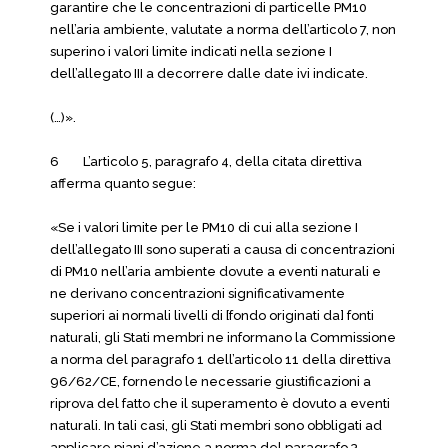
garantire che le concentrazioni di particelle PM10
nell’aria ambiente, valutate a norma dell’articolo 7, non
superino i valori limite indicati nella sezione I
dell’allegato III a decorrere dalle date ivi indicate.
(…)».
6 L’articolo 5, paragrafo 4, della citata direttiva
afferma quanto segue:
«Se i valori limite per le PM10 di cui alla sezione I
dell’allegato III sono superati a causa di concentrazioni
di PM10 nell’aria ambiente dovute a eventi naturali e
ne derivano concentrazioni significativamente
superiori ai normali livelli di [fondo originati da] fonti
naturali, gli Stati membri ne informano la Commissione
a norma del paragrafo 1 dell’articolo 11 della direttiva
96/62/CE, fornendo le necessarie giustificazioni a
riprova del fatto che il superamento è dovuto a eventi
naturali. In tali casi, gli Stati membri sono obbligati ad
applicare piani d’azione a norma del paragrafo 3