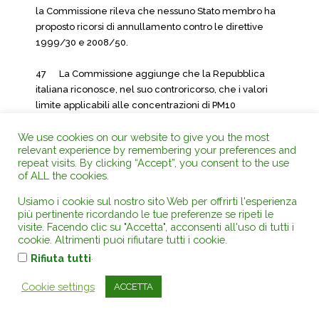
la Commissione rileva che nessuno Stato membro ha
proposto ricorsi di annullamento contro le direttive
1999/30 e 2008/50.
47 La Commissione aggiunge che la Repubblica
italiana riconosce, nel suo controricorso, che i valori
limite applicabili alle concentrazioni di PM10
continuano a non essere rispettati e che tale situazione
We use cookies on our website to give you the most
non sarà risolta a breve o a medio termine. La
relevant experience by remembering your preferences and
Commissione ne deduce che la situazione di
repeat visits. By clicking “Accept”, you consent to the use
superamento di tali valori limite presenta un carattere
of ALL the cookies.
costante e sistemico.
Usiamo i cookie sul nostro sito Web per offrirti l'esperienza
più pertinente ricordando le tue preferenze se ripeti le
48 Pertanto, se la Corte si limitasse a constatare
visite. Facendo clic su "Accetta", acconsenti all'uso di tutti i
l’inadempimento per gli anni 2005-2007, tale sentenza
cookie. Altrimenti puoi rifiutare tutti i cookie.
non avrebbe alcun effetto utile. Infatti, permanendo
.
Rifiuta tutti
l’inadempimento, la Commissione sarebbe costretta a
proporre un nuovo ricorso per gli anni 2008-2010, e
Cookie settings
ACCETTA
così di seguito. Dunque, la Commissione chiede alla
Corte di pronunciarsi anche sulla situazione presente,