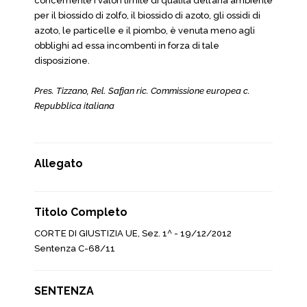
concernente i valori limite di qualità dell’aria ambiente
per il biossido di zolfo, il biossido di azoto, gli ossidi di
azoto, le particelle e il piombo, è venuta meno agli
obblighi ad essa incombenti in forza di tale
disposizione.
Pres. Tizzano, Rel. Safjan ric. Commissione europea c.
Repubblica italiana
Allegato
Titolo Completo
CORTE DI GIUSTIZIA UE, Sez. 1^ - 19/12/2012
Sentenza C-68/11
SENTENZA