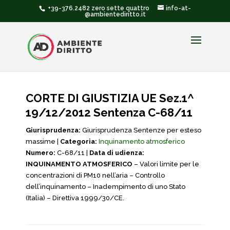
+39-376.2482 zero sette quattro
info-at-
@ambientediritto.it
CORTE DI GIUSTIZIA UE Sez.1^
19/12/2012 Sentenza C-68/11
Giurisprudenza:
Giurisprudenza Sentenze per esteso
massime |
Categoria:
Inquinamento atmosferico
Numero:
C-68/11 |
Data di udienza:
INQUINAMENTO ATMOSFERICO
– Valori limite per le
concentrazioni di PM10 nell’aria – Controllo
dell’inquinamento – Inadempimento di uno Stato
(Italia) – Direttiva 1999/30/CE.