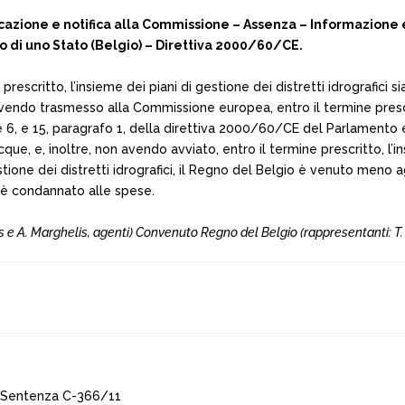
licazione e notifica alla Commissione – Assenza – Informazione
o di uno Stato (Belgio) – Direttiva 2000/60/CE.
escritto, l’insieme dei piani di gestione dei distretti idrografici sia
non avendo trasmesso alla Commissione europea, entro il termine pres
 3 e 6, e 15, paragrafo 1, della direttiva 2000/60/CE del Parlament
acque, e, inoltre, non avendo avviato, entro il termine prescritto, 
tione dei distretti idrografici, il Regno del Belgio è venuto meno ag
io è condannato alle spese.
 e A. Marghelis, agenti) Convenuto Regno del Belgio (rappresentanti: T. 
 Sentenza C-366/11