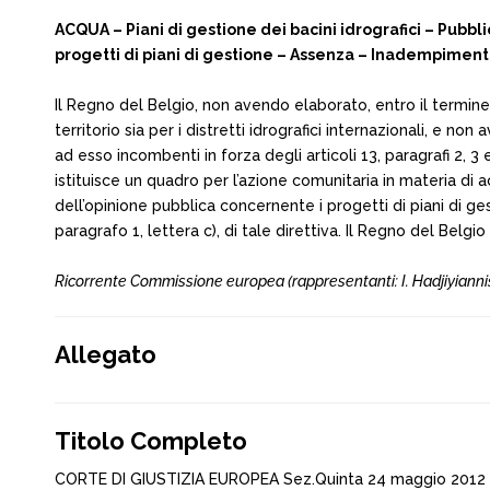
ACQUA – Piani di gestione dei bacini idrografici – Pubb
progetti di piani di gestione – Assenza – Inadempiment
Il Regno del Belgio, non avendo elaborato, entro il termine pr
territorio sia per i distretti idrografici internazionali, e 
ad esso incombenti in forza degli articoli 13, paragrafi 2,
istituisce un quadro per l’azione comunitaria in materia di 
dell’opinione pubblica concernente i progetti di piani di ges
paragrafo 1, lettera c), di tale direttiva. Il Regno del Belg
Ricorrente Commissione europea (rappresentanti: I. Hadjiyiannis
Allegato
Titolo Completo
CORTE DI GIUSTIZIA EUROPEA Sez.Quinta 24 maggio 2012