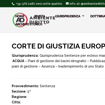
+39-376.2482 zero sette quattro
info-at-@ambientediritto
HOME
RIVISTA
GIURISPRUDENZA
DOTTRIN
ARCHIVIO STORICO
CORTE DI GIUSTIZIA EUROP
Giurisprudenza:
Giurisprudenza Sentenze per esteso ma
ACQUA
– Piani di gestione dei bacini idrografici – Pubbli
piani di gestione – Assenza – Inadempimento di uno Stato
Provvedimento:
Sentenza
Sezione:
5^
Regione:
Città: