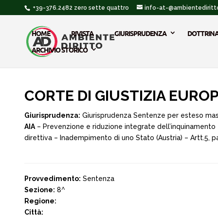
+39-376.2482 zero sette quattro
info-at-@ambientediritto
HOME
RIVISTA
GIURISPRUDENZA
DOTTRIN
ARCHIVIO STORICO
CORTE DI GIUSTIZIA EUROP
Giurisprudenza:
Giurisprudenza Sentenze per esteso ma
AIA
– Prevenzione e riduzione integrate dell’inquinamento – 
direttiva – Inadempimento di uno Stato (Austria) – Artt.5, p
Provvedimento:
Sentenza
Sezione:
8^
Regione:
Città: