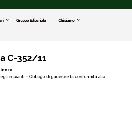
ri
Gruppo Editoriale
Chi siamo
a C-352/11
dienza:
gli impianti – Obbligo di garantire la conformità alla