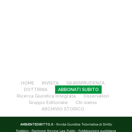
HOME
RIVISTA
GIURISPRUDENZA
DOTTRINA
ABBONATI SUBITO
Ricerca Giuridica Integrata
Osservatori
Gruppo Editoriale
Chi siamo
ARCHIVIO STORICO
AMBIENTEDIRITTO.it
- Rivista Giuridica Telematica di Diritto
Pubblico - Electronic Review Law Public - Pubblicazione quotidiana