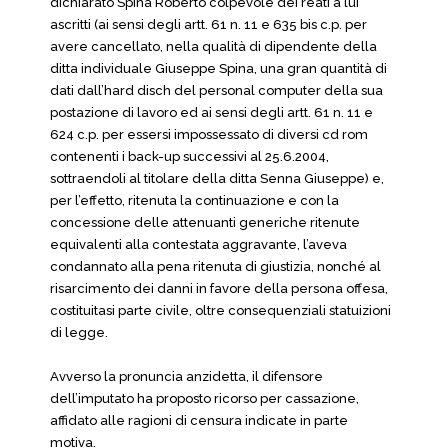
dichiarato Spina Roberto colpevole dei reati a lui
ascritti (ai sensi degli artt. 61 n. 11 e 635 bis c.p. per
avere cancellato, nella qualità di dipendente della
ditta individuale Giuseppe Spina, una gran quantità di
dati dall’hard disch del personal computer della sua
postazione di lavoro ed ai sensi degli artt. 61 n. 11 e
624 c.p. per essersi impossessato di diversi cd rom
contenenti i back-up successivi al 25.6.2004,
sottraendoli al titolare della ditta Senna Giuseppe) e,
per l’effetto, ritenuta la continuazione e con la
concessione delle attenuanti generiche ritenute
equivalenti alla contestata aggravante, l’aveva
condannato alla pena ritenuta di giustizia, nonché al
risarcimento dei danni in favore della persona offesa,
costituitasi parte civile, oltre consequenziali statuizioni
di legge.
Avverso la pronuncia anzidetta, il difensore
dell’imputato ha proposto ricorso per cassazione,
affidato alle ragioni di censura indicate in parte
motiva.