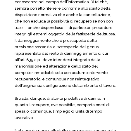
conoscenze nel campo dell’informatica. Di talché,
sembra corretto ritenere conforme allo spirito della
disposizione normativa che anche la cancellazione,
che non escluda la possibilità di recupero se non con
l’uso — anche dispendioso — di particolari procedure,
integri gli estremi oggettivi della fattispecie delittuosa.
Il danneggiamento che é presupposto della
previsione sostanziale, sottospecie del genus
rappresentato dal reato di danneggiamento di cui
all’art. 635 c.p., deve intendersi integrato dalla
manomissione ed alterazione dello stato del
computer, rimediabili solo con postumo intervento
recuperatorio, e comunque non reintegrativo
dell’originariaa configurazione dell’ambiente di lavoro.
Si tratta, dunque, di attività produttiva di danno, in
quanto il recupero, ove possibile, comporta oneri di
spesa o, comunque, l’impiego di unità di tempo
lavorativo.
Nel caso di specie, oltretutto, non mancava neppure la