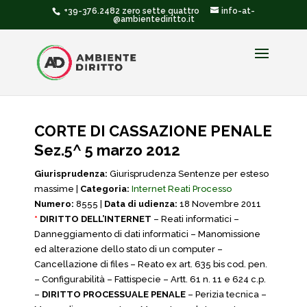
+39-376.2482 zero sette quattro
info-at-
@ambientediritto.it
CORTE DI CASSAZIONE PENALE
Sez.5^ 5 marzo 2012
Giurisprudenza:
Giurisprudenza Sentenze per esteso
massime |
Categoria:
Internet Reati Processo
Numero:
8555 |
Data di udienza:
18 Novembre 2011
*
DIRITTO DELL’INTERNET
– Reati informatici –
Danneggiamento di dati informatici – Manomissione
ed alterazione dello stato di un computer –
Cancellazione di files – Reato ex art. 635 bis cod. pen.
– Configurabilità – Fattispecie – Artt. 61 n. 11 e 624 c.p.
–
DIRITTO PROCESSUALE PENALE
– Perizia tecnica –