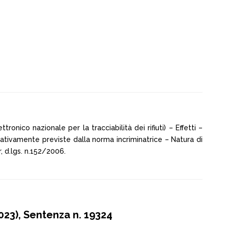
tronico nazionale per la tracciabilità dei rifiuti) – Effetti –
rnativamente previste dalla norma incriminatrice – Natura di
, d.lgs. n.152/2006.
23), Sentenza n. 19324