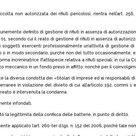
ccolta non autorizzata dei rifiuti pericolosi, rientra nell’art. 25
unemente definito di gestione di rifiuti in assenza di autorizzazione
, secondo cui il reato di gestione di rifiuti in assenza di autorizza
li soggetti esercenti professionalmente un’attività di gestione di
o o in modo secondario, purché non del tutto occasionalmente, e c
incriminatrice (fattispecie relativa a rifiuti speciali, in cui la Co
zzo meccanico in un fondo preso in affitto, nonché per il coinvolgime
sce la diversa condotta dei «titolari di imprese ed ai responsabili
tterranee in violazione del divieto di cui all’articolo 192, commi 1
e reato è intervenuta la condanna.
mente infondati.
 la legittimità della confisca delle batterie, in punto di diritto.
mente applicato l’art. 260-ter d.lgs. n. 152 del 2006, poiché tale n