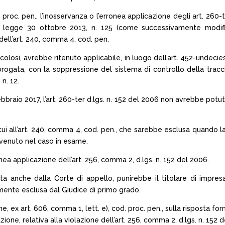
. proc. pen., l’inosservanza o l’erronea applicazione degli art. 260-
lla legge 30 ottobre 2013, n. 125 (come successivamente modifi
dell’art. 240, comma 4, cod. pen.
colosi, avrebbe ritenuto applicabile, in luogo dell’art. 452-undecie
ogata, con la soppressione del sistema di controllo della tracciabil
n. 12.
braio 2017, l’art. 260-ter d.lgs. n. 152 del 2006 non avrebbe potuto 
 cui all’art. 240, comma 4, cod. pen., che sarebbe esclusa quando
vvenuto nel caso in esame.
ea applicazione dell’art. 256, comma 2, d.lgs. n. 152 del 2006.
anche dalla Corte di appello, punirebbe il titolare di impresa 
mente esclusa dal Giudice di primo grado.
ne, ex art. 606, comma 1, lett. e), cod. proc. pen., sulla risposta for
ione, relativa alla violazione dell’art. 256, comma 2, d.lgs. n. 152