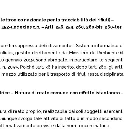
ettronico nazionale per la tracciabilità dei rifiuti) –
. 452-undecies c.p. – Artt. 256, 259, 260, 260-bis, 260-ter,
islatore ha soppresso definitivamente il Sistema informatico di
 rifiuti», gestito direttamente dal Ministero dell’Ambiente (il
 gennaio 2019, sono abrogate, in particolare, le seguenti
. 205». Poiché l’art. 36 ha inserito, dopo l’art. 260, gli artt.
zzo utilizzato per il trasporto di rifiuti resta disciplinata
atrice – Natura di reato comune con effetto istantaneo –
atura di reato proprio, realizzabile dai soli soggetti esercenti
hiunque svolga tale attività di fatto o in modo secondario,
alternativamente previste dalla norma incriminatrice.