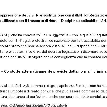
– Soppressione del SISTRI e sostituzione con il RENTRI (Registro el
ilizzato per il trasporto di rifiuti – Disciplina applicabile – Art
. 12/2019, che ha convertito il d.l. n. 135/2018 – con la quale il leg
uendolo con il «Registro elettronico nazionale per la tracciabilità dei
 Ministero che non ha ancora visto la luce) – dispone che «Dal 10
 2-ter e 2-quater, 9, 10 e 15, del decreto legislativo 3 dicembre 2010, n
zione non sia più in vigore con la conseguenza che la confisca del me
one – Condotte alternativamente previste dalla norma incrimin
revisto dall’art. 256, comma 1, d.lgs. 3 aprile 2006, n. 152, non ha n
ostituisce un’ipotesi di reato comune, che può essere commesso da c
tura istantanea, si perfeziona anche con una sola delle condotte 
Pres. GALTERIO, Rel. SEMERARO, Ric. Liberti