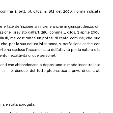
6, comma 1, lett. b), d.lgs. n. 152 del 2006, norma indicata
 e tale definizione si rinviene anche in giurisprudenza; cfr.
zione, previsto dall’art. 256, comma 1, d.lgs. 3 aprile 2006,
 rifiuti, ma costituisce un’ipotesi di reato comune, che può
he, per la sua natura istantanea, si perfeziona anche con
rte ha escluso l’occasionalità dell’attività per la natura e la
nto nell’attività di due persone).
 di enti che abbandonano o depositano in modo incontrollato
 e 2» – è, dunque, del tutto pleonastico e privo di concreti
orma è stata abrogata.