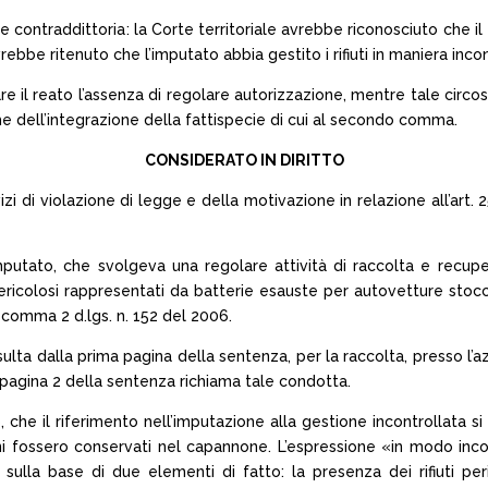
 contraddittoria: la Corte territoriale avrebbe riconosciuto che i
ebbe ritenuto che l’imputato abbia gestito i rifiuti in maniera inc
re il reato l’assenza di regolare autorizzazione, mentre tale circos
he dell’integrazione della fattispecie di cui al secondo comma.
CONSIDERATO IN DIRITTO
 vizi di violazione di legge e della motivazione in relazione all’ar
’imputato, che svolgeva una regolare attività di raccolta e recupe
pericolosi rappresentati da batterie esauste per autovetture stoccat
e comma 2 d.lgs. n. 152 del 2006.
ulta dalla prima pagina della sentenza, per la raccolta, presso l’a
 pagina 2 della sentenza richiama tale condotta.
 che il riferimento nell’imputazione alla gestione incontrollata si r
ni fossero conservati nel capannone. L’espressione «in modo incont
 sulla base di due elementi di fatto: la presenza dei rifiuti pe