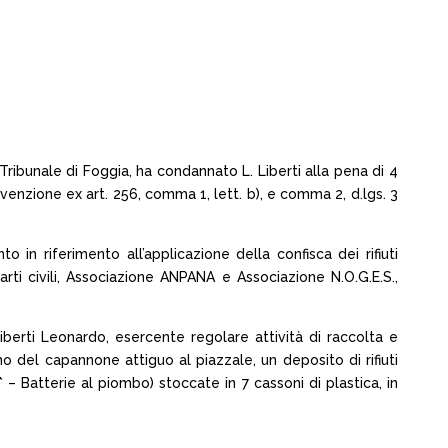
Tribunale di Foggia, ha condannato L. Liberti alla pena di 4
enzione ex art. 256, comma 1, lett. b), e comma 2, d.lgs. 3
 in riferimento all’applicazione della confisca dei rifiuti
rti civili, Associazione ANPANA e Associazione N.O.G.E.S.,
berti Leonardo, esercente regolare attività di raccolta e
o del capannone attiguo al piazzale, un deposito di rifiuti
 – Batterie al piombo) stoccate in 7 cassoni di plastica, in