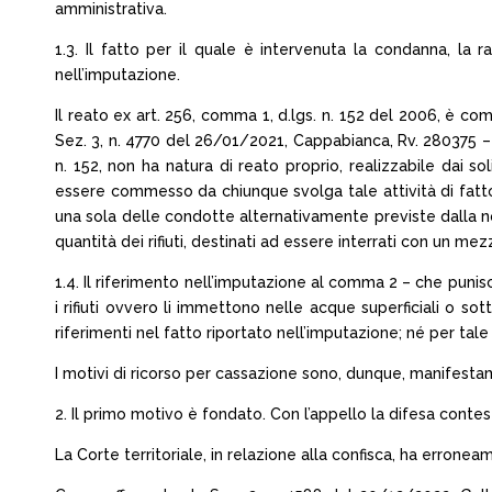
amministrativa.
1.3. Il fatto per il quale è intervenuta la condanna, la ra
nell’imputazione.
Il reato ex art. 256, comma 1, d.lgs. n. 152 del 2006, è com
Sez. 3, n. 4770 del 26/01/2021, Cappabianca, Rv. 280375 – 01
n. 152, non ha natura di reato proprio, realizzabile dai so
essere commesso da chiunque svolga tale attività di fatt
una sola delle condotte alternativamente previste dalla norma 
quantità dei rifiuti, destinati ad essere interrati con un me
1.4. Il riferimento nell’imputazione al comma 2 – che puni
i rifiuti ovvero li immettono nelle acque superficiali o so
riferimenti nel fatto riportato nell’imputazione; né per tal
I motivi di ricorso per cassazione sono, dunque, manifesta
2. Il primo motivo è fondato. Con l’appello la difesa contestò
La Corte territoriale, in relazione alla confisca, ha erronea