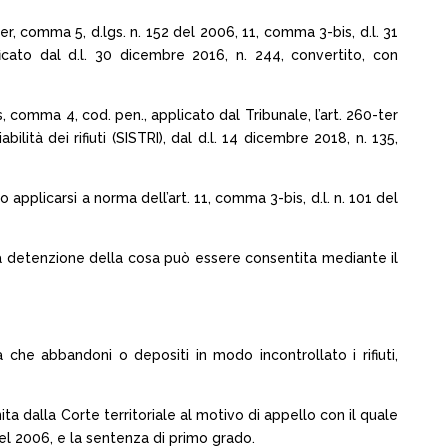
ter, comma 5, d.lgs. n. 152 del 2006, 11, comma 3-bis, d.l. 31
cato dal d.l. 30 dicembre 2016, n. 244, convertito, con
s, comma 4, cod. pen., applicato dal Tribunale, l’art. 260-ter
ità dei rifiuti (SISTRI), dal d.l. 14 dicembre 2018, n. 135,
applicarsi a norma dell’art. 11, comma 3-bis, d.l. n. 101 del
 la detenzione della cosa può essere consentita mediante il
che abbandoni o depositi in modo incontrollato i rifiuti,
nita dalla Corte territoriale al motivo di appello con il quale
 del 2006, e la sentenza di primo grado.