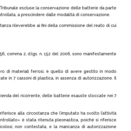
l Tribunale escluse la conservazione delle batterie da parte
ontrollata, a prescindere dalle modalità di conservazione.
tanza rileverebbe ai fini della commissione del reato di cui
t. 256, comma 2, d.lgs. n. 152 del 2006, sono manifestamente
ro di materiali ferrosi, è quello di avere gestito in modo
e in 7 cassoni di plastica, in assenza di autorizzazione. Il
zienda del ricorrente, delle batterie esauste stoccate nei 7
iferisce alla circostanza che l’imputato ha svolto l’attività
rollato» è stata ritenuta pleonastica, poiché si riferisce
ricolosi, non contestata, e la mancanza di autorizzazione