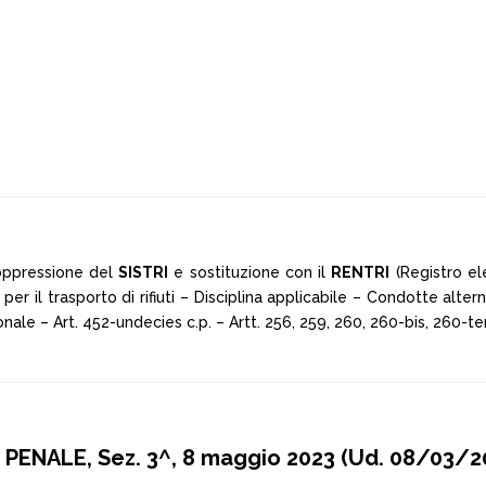
 Soppressione del
SISTRI
e sostituzione con il
RENTRI
(Registro elet
er il trasporto di rifiuti – Disciplina applicabile – Condotte alte
le – Art. 452-undecies c.p. – Artt. 256, 259, 260, 260-bis, 260-ter
ENALE, Sez. 3^, 8 maggio 2023 (Ud. 08/03/20