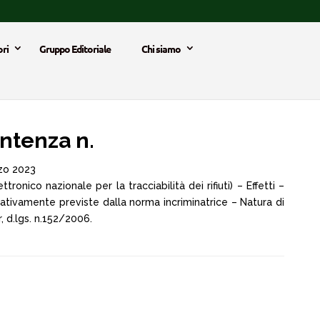
ri
Gruppo Editoriale
Chi siamo
ntenza n.
zo 2023
tronico nazionale per la tracciabilità dei rifiuti) – Effetti –
rnativamente previste dalla norma incriminatrice – Natura di
, d.lgs. n.152/2006.