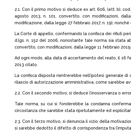
2.1. Con il primo motivo si deduce ex art. 606, lett. b), cod
agosto 2013, n. 101, convertito, con modificazioni, da
modificazione, dalla legge 27 febbraio 2017, n. 19), nonché 
La Corte di appello, confermando la confisca dei rifiuti peri
d.lgs. n. 152 del 2006, nonostante tale norma sia stata abr
convertito, con modificazioni, dalla legge 11 febbraio 2019, 
Ad ogni modo, alla data di accertamento del reato, il 16 feb
2013 citato.
La confisca disposta rientrerebbe nell’ipotesi generale di
rilascio di autorizzazione amministrativa, come sarebbe a
2.2. Con il secondo motivo, si deduce l’inosservanza o erron
Tale norma, su cui si fonderebbe la condanna confermata 
circostanza che sarebbe stata ripetutamente ed esplicita
2.3. Con il terzo motivo, si denuncia il vizio della motivazio
si sarebbe dedotto il difetto di corrispondenza tra l’imputaz