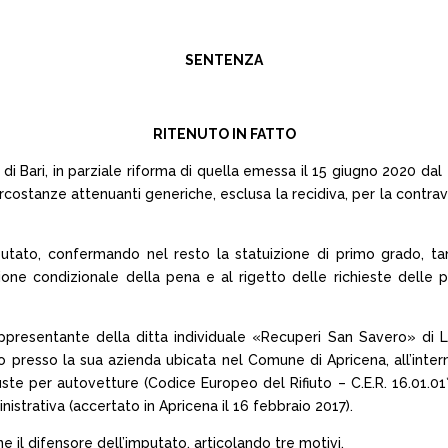
SENTENZA
RITENUTO IN FATTO
di Bari, in parziale riforma di quella emessa il 15 giugno 2020 dal 
ostanze attenuanti generiche, esclusa la recidiva, per la contravv
utato, confermando nel resto la statuizione di primo grado, tanto
ione condizionale della pena e al rigetto delle richieste delle pa
ppresentante della ditta individuale «Recuperi San Savero» di Li
to presso la sua azienda ubicata nel Comune di Apricena, all’intern
uste per autovetture (Codice Europeo del Rifiuto – C.E.R. 16.01.01*
strativa (accertato in Apricena il 16 febbraio 2017).
 il difensore dell’imputato, articolando tre motivi.