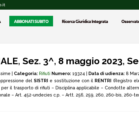
.it
A
ABBONATI SUBITO
Ricerca Giuridica Integrata
Osservato
E, Sez. 3^, 8 maggio 2023, Se
ssime |
Categoria:
Rifiuti
Numero:
19324 |
Data di udienza:
8 Mar
 Soppressione del
SISTRI
e sostituzione con il
RENTRI
(Registro elet
er il trasporto di rifiuti – Disciplina applicabile – Condotte alte
le – Art. 452-undecies c.p. – Artt. 256, 259, 260, 260-bis, 260-ter