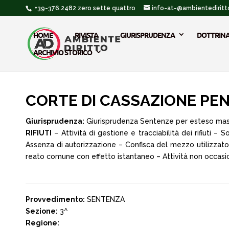
+39-376.2482 zero sette quattro
info-at-@ambientediritto
HOME
RIVISTA
GIURISPRUDENZA
DOTTRIN
ARCHIVIO STORICO
CORTE DI CASSAZIONE PENAL
Giurisprudenza:
Giurisprudenza Sentenze per esteso ma
RIFIUTI
– Attività di gestione e tracciabilità dei rifiuti –
Assenza di autorizzazione – Confisca del mezzo utilizzato p
reato comune con effetto istantaneo – Attività non occasiona
Provvedimento:
SENTENZA
Sezione:
3^
Regione: