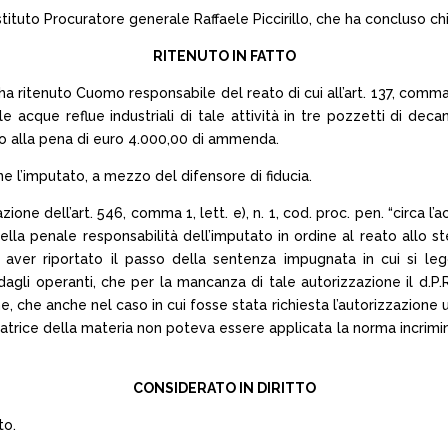
stituto Procuratore generale Raffaele Piccirillo, che ha concluso chi
RITENUTO IN FATTO
 ha ritenuto Cuomo responsabile del reato di cui all’art. 137, comma 1
le acque reflue industriali di tale attività in tre pozzetti di dec
o alla pena di euro 4.000,00 di ammenda.
e l’imputato, a mezzo del difensore di fiducia.
one dell’art. 546, comma 1, lett. e), n. 1, cod. proc. pen. “circa l’
ella penale responsabilità dell’imputato in ordine al reato allo st
 aver riportato il passo della sentenza impugnata in cui si l
dagli operanti, che per la mancanza di tale autorizzazione il d.P.
 che anche nel caso in cui fosse stata richiesta l’autorizzazione 
trice della materia non poteva essere applicata la norma incriminatr
CONSIDERATO IN DIRITTO
to.