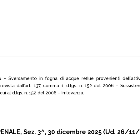
 – Sversamento in fogna di acque reflue provenienti dell’attiv
evista dall’art. 137, comma 1, d.lgs. n. 152 del 2006 – Sussisten
i al d.lgs. n. 152 del 2006 – Irrilevanza.
NALE, Sez. 3^, 30 dicembre 2025 (Ud. 26/11/2