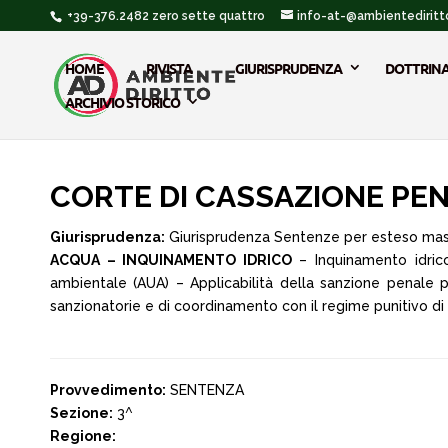
+39-376.2482 zero sette quattro
info-at-@ambientediritto
HOME
RIVISTA
GIURISPRUDENZA
DOTTRIN
ARCHIVIO STORICO
CORTE DI CASSAZIONE PENAL
Giurisprudenza:
Giurisprudenza Sentenze per esteso ma
ACQUA – INQUINAMENTO IDRICO
– Inquinamento idrico
ambientale (AUA) – Applicabilità della sanzione penale pr
sanzionatorie e di coordinamento con il regime punitivo di cu
Provvedimento:
SENTENZA
Sezione:
3^
Regione: