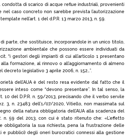
ondotta di scarico di acque reflue industriali, provenienti
ale nel caso concreto non sarebbe prevista l’autorizzazione
emplate nell’art. 1 del d.P.R. 13 marzo 2013, n. 59.
di parte, che sostituisce, incorporandole in un unico titolo,
utorizzazione ambientale che possono essere individuati da
t. “i gestori degli impianti di cui all’articolo 1 presentano
, alla formazione, al rinnovo o all’aggiornamento di almeno
del decreto legislativo 3 aprile 2006, n. 152…”.
torietà dell’AUA è del resto resa evidente dal fatto che il
 essere inteso come “devono presentare”. In tal senso, la
t. 10 del D.P.R. n. 59/2013, precisando che il verbo servile
ez. 3, n. 23483 dell’1/07/2020, Vitiello, non massimata sul
tegno della natura obbligatoria dell’AUA alla scadenza del
R. n. 59 del 2013, con cui è stato ritenuto che: «L’effetto
nde obbligatoria la sua richiesta, pena la frustrazione delle
ti e pubblici) degli oneri burocratici connessi alla gestione