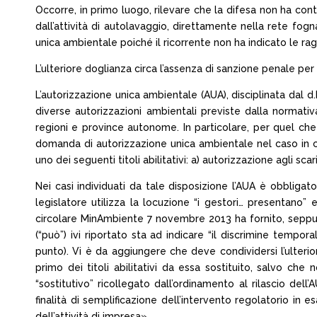
Occorre, in primo luogo, rilevare che la difesa non ha con
dall’attività di autolavaggio, direttamente nella rete fog
unica ambientale poiché il ricorrente non ha indicato le ragi
L’ulteriore doglianza circa l’assenza di sanzione penale pe
L’autorizzazione unica ambientale (AUA), disciplinata dal d.
diverse autorizzazioni ambientali previste dalla normativ
regioni e province autonome. In particolare, per quel che ri
domanda di autorizzazione unica ambientale nel caso in cui
uno dei seguenti titoli abilitativi: a) autorizzazione agli scar
Nei casi individuati da tale disposizione l’AUA è obbligat
legislatore utilizza la locuzione “i gestori… presentano
circolare MinAmbiente 7 novembre 2013 ha fornito, seppur co
(“può”) ivi riportato sta ad indicare “il discrimine tempo
punto). Vi è da aggiungere che deve condividersi l’ulteri
primo dei titoli abilitativi da essa sostituito, salvo che
“sostitutivo” ricollegato dall’ordinamento al rilascio dell’
finalità di semplificazione dell’intervento regolatorio in e
dell’attività di impresa».