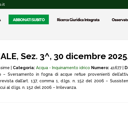
.it
A
ABBONATI SUBITO
Ricerca Giuridica Integrata
Osservato
E, Sez. 3^, 30 dicembre 2025,
ssime |
Categoria:
Acqua - Inquinamento idrico
Numero:
41677 |
D
 – Sversamento in fogna di acque reflue provenienti dell’attiv
evista dall’art. 137, comma 1, d.lgs. n. 152 del 2006 – Sussisten
i al d.lgs. n. 152 del 2006 – Irrilevanza.