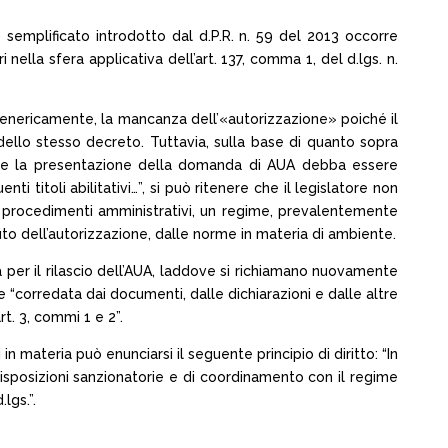
 semplificato introdotto dal d.P.R. n. 59 del 2013 occorre
 nella sfera applicativa dell’art. 137, comma 1, del d.lgs. n.
, genericamente, la mancanza dell’«autorizzazione» poiché il
4 dello stesso decreto. Tuttavia, sulla base di quanto sopra
de che la presentazione della domanda di AUA debba essere
 titoli abilitativi…”, si può ritenere che il legislatore non
ari procedimenti amministrativi, un regime, prevalentemente
nuto dell’autorizzazione, dalle norme in materia di ambiente.
 per il rilascio dell’AUA, laddove si richiamano nuovamente
e “corredata dai documenti, dalle dichiarazioni e dalle altre
rt. 3, commi 1 e 2”.
n materia può enunciarsi il seguente principio di diritto: “In
disposizioni sanzionatorie e di coordinamento con il regime
lgs.”.