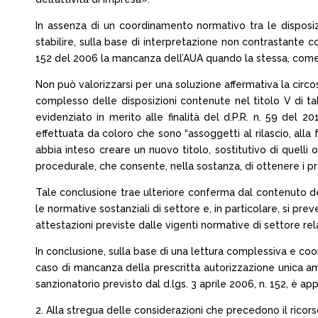
In assenza di un coordinamento normativo tra le disposizi
stabilire, sulla base di interpretazione non contrastante con
152 del 2006 la mancanza dell’AUA quando la stessa, come 
Non può valorizzarsi per una soluzione affermativa la circo
complesso delle disposizioni contenute nel titolo V di tale
evidenziato in merito alle finalità del d.P.R. n. 59 del
effettuata da coloro che sono “assoggetti al rilascio, alla 
abbia inteso creare un nuovo titolo, sostitutivo di quelli
procedurale, che consente, nella sostanza, di ottenere i pro
Tale conclusione trae ulteriore conferma dal contenuto del
le normative sostanziali di settore e, in particolare, si pr
attestazioni previste dalle vigenti normative di settore relat
In conclusione, sulla base di una lettura complessiva e coord
caso di mancanza della prescritta autorizzazione unica amb
sanzionatorio previsto dal d.lgs. 3 aprile 2006, n. 152, è ap
2. Alla stregua delle considerazioni che precedono il ricor