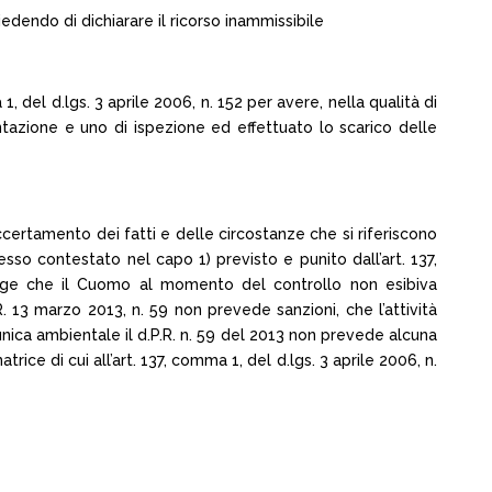
edendo di dichiarare il ricorso inammissibile
, del d.lgs. 3 aprile 2006, n. 152 per avere, nella qualità di
antazione e uno di ispezione ed effettuato lo scarico delle
accertamento dei fatti e delle circostanze che si riferiscono
esso contestato nel capo 1) previsto e punito dall’art. 137,
egge che il Cuomo al momento del controllo non esibiva
R. 13 marzo 2013, n. 59 non prevede sanzioni, che l’attività
unica ambientale il d.P.R. n. 59 del 2013 non prevede alcuna
ice di cui all’art. 137, comma 1, del d.lgs. 3 aprile 2006, n.