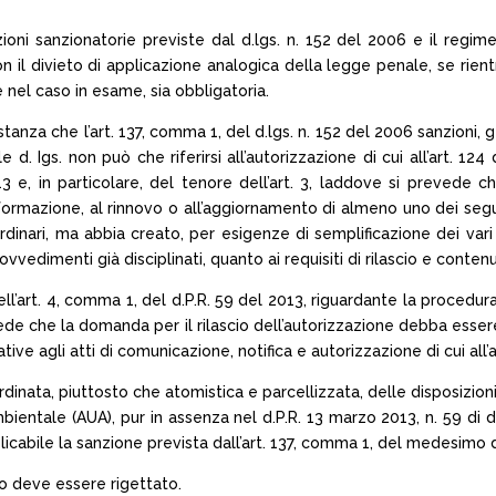
oni sanzionatorie previste dal d.lgs. n. 152 del 2006 e il regime
 il divieto di applicazione analogica della legge penale, se rientri
nel caso in esame, sia obbligatoria.
stanza che l’art. 137, comma 1, del d.lgs. n. 152 del 2006 sanzioni
 d. Igs. non può che riferirsi all’autorizzazione di cui all’art. 12
 2013 e, in particolare, del tenore dell’art. 3, laddove si preve
formazione, al rinnovo o all’aggiornamento di almeno uno dei seguenti
 ordinari, ma abbia creato, per esigenze di semplificazione dei v
vvedimenti già disciplinati, quanto ai requisiti di rilascio e conte
l’art. 4, comma 1, del d.P.R. 59 del 2013, riguardante la procedura
evede che la domanda per il rilascio dell’autorizzazione debba esser
ive agli atti di comunicazione, notifica e autorizzazione di cui all’a
inata, piuttosto che atomistica e parcellizzata, delle disposizioni i
ientale (AUA), pur in assenza nel d.P.R. 13 marzo 2013, n. 59 di 
plicabile la sanzione prevista dall’art. 137, comma 1, del medesimo d.
so deve essere rigettato.