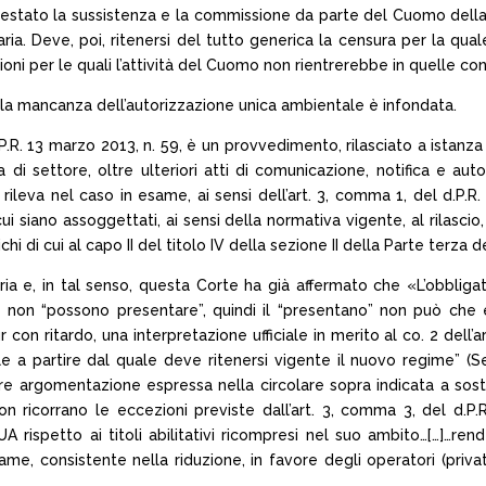
testato la sussistenza e la commissione da parte del Cuomo della c
naria. Deve, poi, ritenersi del tutto generica la censura per la qu
oni per le quali l’attività del Cuomo non rientrerebbe in quelle cont
r la mancanza dell’autorizzazione unica ambientale è infondata.
P.R. 13 marzo 2013, n. 59, è un provvedimento, rilasciato a istanza 
a di settore, oltre ulteriori atti di comunicazione, notifica e a
leva nel caso in esame, ai sensi dell’art. 3, comma 1, del d.P.R. ci
 siano assoggettati, ai sensi della normativa vigente, al rilascio
ichi di cui al capo II del titolo IV della sezione II della Parte terza 
oria e, in tal senso, questa Corte ha già affermato che «L’obbliga
” e non “possono presentare”, quindi il “presentano” non può che
n ritardo, una interpretazione ufficiale in merito al co. 2 dell’ar
rale a partire dal quale deve ritenersi vigente il nuovo regime” (S
ore argomentazione espressa nella circolare sopra indicata a sos
 non ricorrano le eccezioni previste dall’art. 3, comma 3, del d.P.
AUA rispetto ai titoli abilitativi ricompresi nel suo ambito…[…]…re
same, consistente nella riduzione, in favore degli operatori (priva