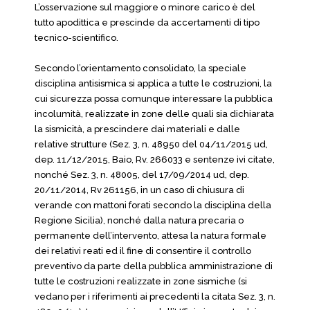
L’osservazione sul maggiore o minore carico è del
tutto apodittica e prescinde da accertamenti di tipo
tecnico-scientifico.
Secondo l’orientamento consolidato, la speciale
disciplina antisismica si applica a tutte le costruzioni, la
cui sicurezza possa comunque interessare la pubblica
incolumità, realizzate in zone delle quali sia dichiarata
la sismicità, a prescindere dai materiali e dalle
relative strutture (Sez. 3, n. 48950 del 04/11/2015 ud,
dep. 11/12/2015, Baio, Rv. 266033 e sentenze ivi citate,
nonché Sez. 3, n. 48005, del 17/09/2014 ud, dep.
20/11/2014, Rv 261156, in un caso di chiusura di
verande con mattoni forati secondo la disciplina della
Regione Sicilia), nonché dalla natura precaria o
permanente dell’intervento, attesa la natura formale
dei relativi reati ed il fine di consentire il controllo
preventivo da parte della pubblica amministrazione di
tutte le costruzioni realizzate in zone sismiche (si
vedano per i riferimenti ai precedenti la citata Sez. 3, n.