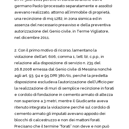
germano Paolo (processato separatamente e assolto)
avevano realizzato, attorno all’immobile di proprietà,
una recinzione di mq 1282, in zona sismica ed in
assenza del necessario preavviso e della preventiva
autorizzazione del Genio civile, in Terme Vigliatore,
nel dicembre 2011.
2. Con il primo motivo di ricorso, lamentano la
violazione dell’art. 606, comma 1, lett. b), c.p.p., in
relazione alla disposizione di servizio n. 235 del
26.8.2008 emessa dal Genio civile di Messina nonché
agli art. 93, 94 e 95 DPR 380/01, perché la predetta
disposizione escludeva l’autorizzazione dell’Ufficio per
la realizzazione di muri di semplice recinzione in forati
e cordolo di fondazione in cemento armato di altezza
non superiore a 3 metri, mentre il Giudicante aveva
ritenuto integrata la violazione perché sul cordolo di
cemento armato gli imputati avevano apposto dei
blocchi di calcestruzzo e non dei mattoni forati.
Precisano che il termine “forati” non deve e non può