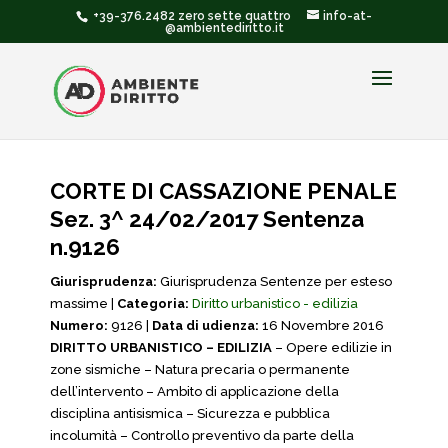
+39-376.2482 zero sette quattro
info-at-
@ambientediritto.it
CORTE DI CASSAZIONE PENALE
Sez. 3^ 24/02/2017 Sentenza
n.9126
Giurisprudenza:
Giurisprudenza Sentenze per esteso
massime |
Categoria:
Diritto urbanistico - edilizia
Numero:
9126 |
Data di udienza:
16 Novembre 2016
DIRITTO URBANISTICO – EDILIZIA
– Opere edilizie in
zone sismiche – Natura precaria o permanente
dell’intervento – Ambito di applicazione della
disciplina antisismica – Sicurezza e pubblica
incolumità – Controllo preventivo da parte della