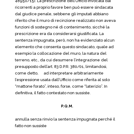
48950/15). La prescrizione dell’Ufficio invocata dai
ricorrenti a proprio favore ben può essere sindacata
dal giudice penale, sebbene gli imputati abbiano
riferito che il muro di recinzione realizzato non aveva
funzioni di sostegno né di contenimento, sicché la
prescrizione era da considerarsi giustificata. La
sentenza impugnata, però, non ha evidenziato alcun
elemento che consenta questo sindacato, quale ad
esempio la collocazione del muro, la natura del
terreno, etc., da cui desumere l’integrazione
del
presupposto dell’art. 83 D.P.R. 380/01, limitandosi,
come detto,
ad interpretare arbitrariamente
l’espressione usata dall’Ufficio come riferita al solo
“mattone forato”, inteso, forse, come “laterizio”. In
definitiva, il fatto contestato non sussiste.
P.Q.M.
annulla senza rinvio la sentenza impugnata perché il
fatto non sussiste