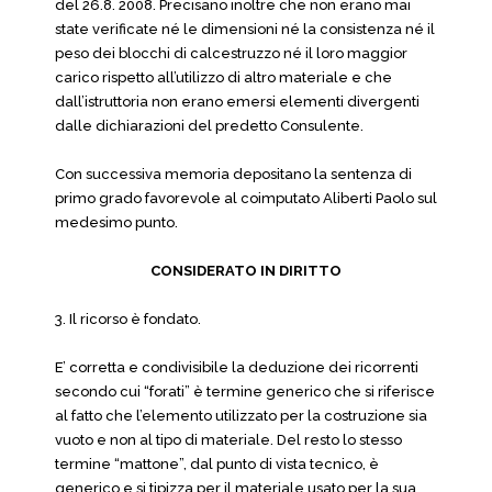
del 26.8. 2008. Precisano inoltre che non erano mai
state verificate né le dimensioni né la consistenza né il
peso dei blocchi di calcestruzzo né il loro maggior
carico rispetto all’utilizzo di altro materiale e che
dall’istruttoria non erano emersi elementi divergenti
dalle dichiarazioni del predetto Consulente.
Con successiva memoria depositano la sentenza di
primo grado favorevole al coimputato Aliberti Paolo sul
medesimo punto.
CONSIDERATO IN DIRITTO
3. Il ricorso è fondato.
E’ corretta e condivisibile la deduzione dei ricorrenti
secondo cui “forati” è termine generico che si riferisce
al fatto che l’elemento utilizzato per la costruzione sia
vuoto e non al tipo di materiale. Del resto lo stesso
termine “mattone”, dal punto di vista tecnico, è
generico e si tipizza per il materiale usato per la sua