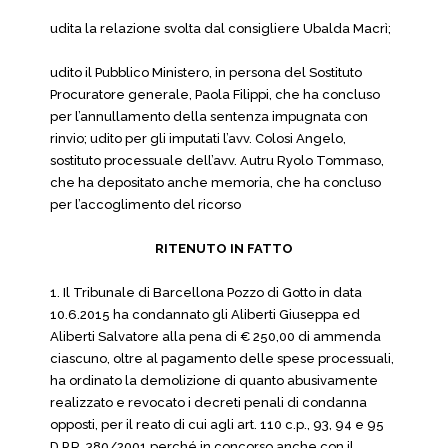
udita la relazione svolta dal consigliere Ubalda Macrì;
udito il Pubblico Ministero, in persona del Sostituto
Procuratore generale, Paola Filippi, che ha concluso
per l’annullamento della sentenza impugnata con
rinvio; udito per gli imputati l’avv. Colosi Angelo,
sostituto processuale dell’avv. Autru Ryolo Tommaso,
che ha depositato anche memoria, che ha concluso
per l’accoglimento del ricorso
RITENUTO IN FATTO
1. Il Tribunale di Barcellona Pozzo di Gotto in data
10.6.2015 ha condannato gli Aliberti Giuseppa ed
Aliberti Salvatore alla pena di € 250,00 di ammenda
ciascuno, oltre al pagamento delle spese processuali,
ha ordinato la demolizione di quanto abusivamente
realizzato e revocato i decreti penali di condanna
opposti, per il reato di cui agli art. 110 c.p., 93, 94 e 95
D.P.R. 380/2001 perché in concorso anche con il