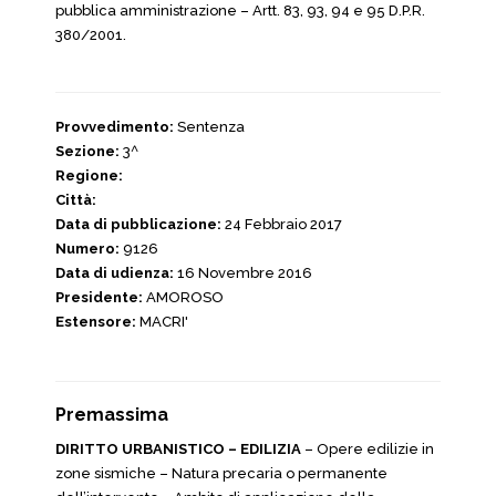
pubblica amministrazione – Artt. 83, 93, 94 e 95 D.P.R.
380/2001.
Provvedimento:
Sentenza
Sezione:
3^
Regione:
Città:
Data di pubblicazione:
24 Febbraio 2017
Numero:
9126
Data di udienza:
16 Novembre 2016
Presidente:
AMOROSO
Estensore:
MACRI'
Premassima
DIRITTO URBANISTICO – EDILIZIA
– Opere edilizie in
zone sismiche – Natura precaria o permanente