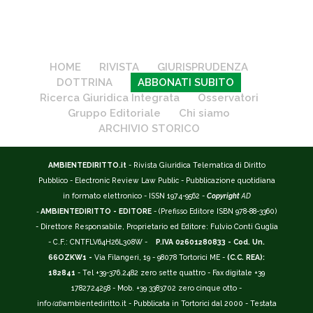
HOME
RIVISTA
GIURISPRUDENZA
DOTTRINA
ABBONATI SUBITO
Ricerca Giuridica Integrata
Osservatori
Gruppo Editoriale
Chi siamo
ARCHIVIO STORICO
AMBIENTEDIRITTO.it
- Rivista Giuridica Telematica di Diritto
Pubblico - Electronic Review Law Public - Pubblicazione quotidiana
in formato elettronico - ISSN 1974-9562 -
Copyright
AD
-
AMBIENTEDIRITTO - EDITORE
- (Prefisso Editore ISBN 978-88-3360)
- Direttore Responsabile, Proprietario ed Editore: Fulvio Conti Guglia
- C.F.: CNTFLV64H26L308W -
P.IVA 02601280833 - Cod. Un.
66OZKW1 -
Via Filangeri, 19 - 98078 Tortorici ME -
(C.C. REA):
182841
- Tel +39-376.2482 zero sette quattro - Fax digitale +39
1782724258 - Mob. +39 3383702 zero cinque otto -
info
(at)
ambientediritto.it - Pubblicata in Tortorici dal 2000 - Testata