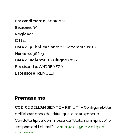
Provvedimento:
Sentenza
Sezione:
3^
Regione:
Città:
Data di pubblicazione:
20 Settembre 2016
Numero:
38823
Data di udienza:
16 Giugno 2016
Presidente:
ANDREAZZA
Estensore:
RENOLDI
Premassima
CODICE DELL’AMBIENTE – RIFIUTI
– Configurabilità
dell’abbandono dei rifiuti quale reato proprio –
Condotta tipica commessa da “titolari di imprese” o
“responsabili di enti” –
Artt. 192 e 256 c.2 d.lgs. n.