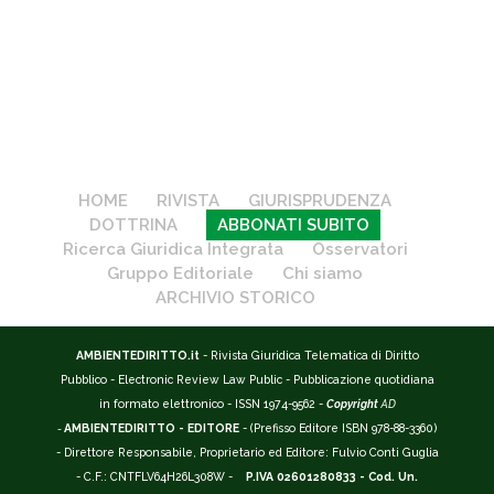
HOME
RIVISTA
GIURISPRUDENZA
DOTTRINA
ABBONATI SUBITO
Ricerca Giuridica Integrata
Osservatori
Gruppo Editoriale
Chi siamo
ARCHIVIO STORICO
AMBIENTEDIRITTO.it
- Rivista Giuridica Telematica di Diritto
Pubblico - Electronic Review Law Public - Pubblicazione quotidiana
in formato elettronico - ISSN 1974-9562 -
Copyright
AD
-
AMBIENTEDIRITTO - EDITORE
- (Prefisso Editore ISBN 978-88-3360)
- Direttore Responsabile, Proprietario ed Editore: Fulvio Conti Guglia
- C.F.: CNTFLV64H26L308W -
P.IVA 02601280833 - Cod. Un.