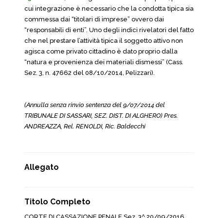
cui integrazione è necessario che la condotta tipica sia
commessa dai “titolari di imprese” ovvero dai
“responsabili di enti”. Uno degli indici rivelatori del fatto
che nel prestare l’attività tipica il soggetto attivo non
agisca come privato cittadino è dato proprio dalla
“natura e provenienza dei materiali dismessi” (Cass.
Sez. 3, n. 47662 del 08/10/2014, Pelizzari).
(Annulla senza rinvio sentenza del 9/07/2014 del
TRIBUNALE DI SASSARI, SEZ. DIST. DI ALGHERO) Pres.
ANDREAZZA, Rel. RENOLDI, Ric. Baldecchi
Allegato
Titolo Completo
CORTE DI CASSAZIONE PENALE Sez. 3^ 20/09/2016