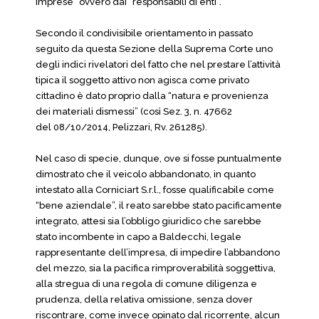
imprese” ovvero dai “responsabili di enti”.
Secondo il condivisibile orientamento in passato
seguito da questa Sezione della Suprema Corte uno
degli indici rivelatori del fatto che nel prestare l’attività
tipica il soggetto attivo non agisca come privato
cittadino è dato proprio dalla “natura e provenienza
dei materiali dismessi” (così Sez. 3, n. 47662
del 08/10/2014, Pelizzari, Rv. 261285).
Nel caso di specie, dunque, ove si fosse puntualmente
dimostrato che il veicolo abbandonato, in quanto
intestato alla Corniciart S.r.l., fosse qualificabile come
“bene aziendale”, il reato sarebbe stato pacificamente
integrato, attesi sia l’obbligo giuridico che sarebbe
stato incombente in capo a Baldecchi, legale
rappresentante dell’impresa, di impedire l’abbandono
del mezzo, sia la pacifica rimproverabilità soggettiva,
alla stregua di una regola di comune diligenza e
prudenza, della relativa omissione, senza dover
riscontrare, come invece opinato dal ricorrente, alcun