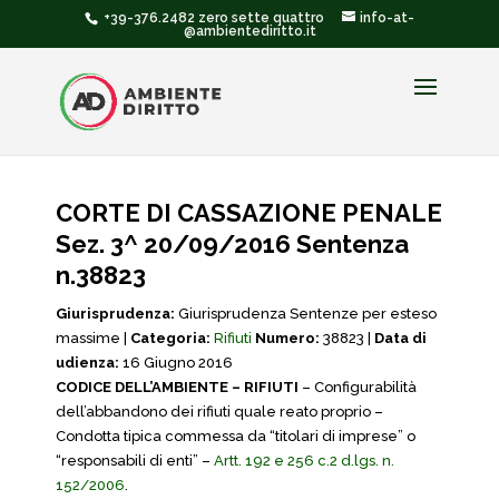
+39-376.2482 zero sette quattro
info-at-
@ambientediritto.it
CORTE DI CASSAZIONE PENALE
Sez. 3^ 20/09/2016 Sentenza
n.38823
Giurisprudenza:
Giurisprudenza Sentenze per esteso
massime |
Categoria:
Rifiuti
Numero:
38823 |
Data di
udienza:
16 Giugno 2016
CODICE DELL’AMBIENTE – RIFIUTI
– Configurabilità
dell’abbandono dei rifiuti quale reato proprio –
Condotta tipica commessa da “titolari di imprese” o
“responsabili di enti” –
Artt. 192 e 256 c.2 d.lgs. n.
152/2006
.