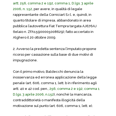
artt. 256, comma 2 e 192, comma 1, D.lgs. 3 aprile
2006, n. 152
, per avere, in qualità di legale
rappresentante della Corniciart S.r.l. e, quindi, in
quanto titolare di impresa, abbandonato in area
pubblica l’autovettura Fiat Tempra targata AJ676AJ
(telaio n. ZFA15900005008629); fatto accertato in
Alghero il 20 ottobre 2009.
2. Avverso la predetta sentenza l’imputato propone
ricorso per cassazione sulla base di due motivi di
impugnazione.
Con il primo motivo, Baldecchi denuncia la
inosservanza ed erronea applicazione della legge
penale (art. 606, comma 1, lett. b in riferimento agli
artt. 40 e 42 cod. pen.,
256, comma 2 e 192, comma 1
D.lgs. 3 aprile 2006, n.152
), nonché la mancanza,
contraddittorietà o manifesta illogicità della
motivazione sul punto (art. 606, comma 1, lett. e).