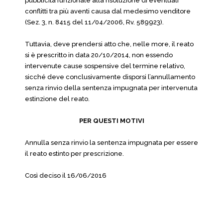
pubblicità funzionale alla risoluzione di eventuali
conflitti tra più aventi causa dal medesimo venditore
(Sez. 3, n. 8415 del 11/04/2006, Rv. 589923).
Tuttavia, deve prendersi atto che, nelle more, il reato
si è prescritto in data 20/10/2014, non essendo
intervenute cause sospensive del termine relativo,
sicché deve conclusivamente disporsi l’annullamento
senza rinvio della sentenza impugnata per intervenuta
estinzione del reato.
PER QUESTI MOTIVI
Annulla senza rinvio la sentenza impugnata per essere
il reato estinto per prescrizione.
Così deciso il 16/06/2016