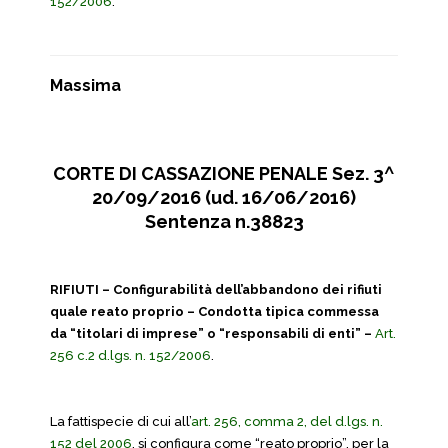
152/2006
.
Massima
CORTE DI CASSAZIONE PENALE Sez. 3^
20/09/2016 (ud. 16/06/2016)
Sentenza n.38823
RIFIUTI – Configurabilità dell’abbandono dei rifiuti
quale reato proprio – Condotta tipica commessa
da “titolari di imprese” o “responsabili di enti” –
Art.
256 c.2 d.lgs. n. 152/2006
.
La fattispecie di cui all’
art. 256, comma 2, del d.lgs. n.
152 del 2006
, si configura come “reato proprio”, per la