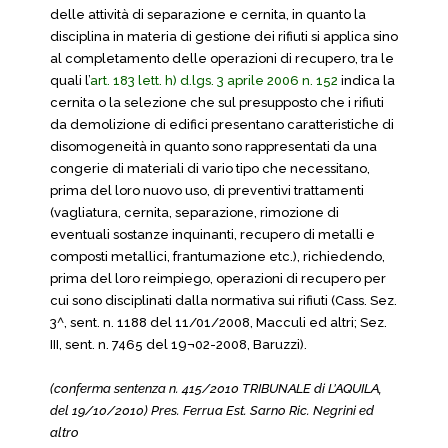
delle attività di separazione e cernita, in quanto la
disciplina in materia di gestione dei rifiuti si applica sino
al completamento delle operazioni di recupero, tra le
quali l’
art. 183 lett. h) d.lgs. 3 aprile 2006 n. 152
indica la
cernita o la selezione che sul presupposto che i rifiuti
da demolizione di edifici presentano caratteristiche di
disomogeneità in quanto sono rappresentati da una
congerie di materiali di vario tipo che necessitano,
prima del loro nuovo uso, di preventivi trattamenti
(vagliatura, cernita, separazione, rimozione di
eventuali sostanze inquinanti, recupero di metalli e
composti metallici, frantumazione etc.), richiedendo,
prima del loro reimpiego, operazioni di recupero per
cui sono disciplinati dalla normativa sui rifiuti (Cass. Sez.
3^, sent. n. 1188 del 11/01/2008, Macculi ed altri; Sez.
III, sent. n. 7465 del 19¬02-2008, Baruzzi).
(conferma sentenza n. 415/2010 TRIBUNALE di L’AQUILA,
del 19/10/2010) Pres. Ferrua Est. Sarno Ric. Negrini ed
altro