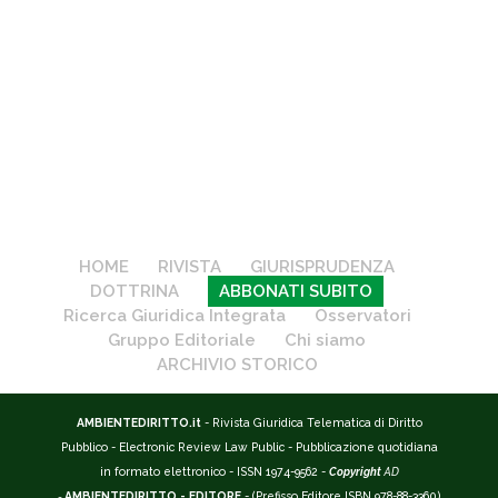
HOME
RIVISTA
GIURISPRUDENZA
DOTTRINA
ABBONATI SUBITO
Ricerca Giuridica Integrata
Osservatori
Gruppo Editoriale
Chi siamo
ARCHIVIO STORICO
AMBIENTEDIRITTO.it
- Rivista Giuridica Telematica di Diritto
Pubblico - Electronic Review Law Public - Pubblicazione quotidiana
in formato elettronico - ISSN 1974-9562 -
Copyright
AD
-
AMBIENTEDIRITTO - EDITORE
- (Prefisso Editore ISBN 978-88-3360)