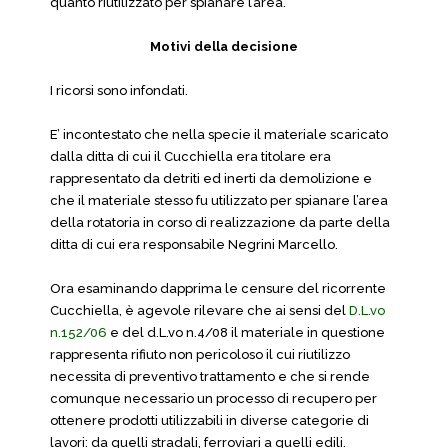
quanto riutilizzato per spianare l’area.
Motivi della decisione
I ricorsi sono infondati.
E’ incontestato che nella specie il materiale scaricato
dalla ditta di cui il Cucchiella era titolare era
rappresentato da detriti ed inerti da demolizione e
che il materiale stesso fu utilizzato per spianare l’area
della rotatoria in corso di realizzazione da parte della
ditta di cui era responsabile Negrini Marcello.
Ora esaminando dapprima le censure del ricorrente
Cucchiella, è agevole rilevare che ai sensi del
D.L.vo
n.152/06
e del d.L.vo n.4/08 il materiale in questione
rappresenta rifiuto non pericoloso il cui riutilizzo
necessita di preventivo trattamento e che si rende
comunque necessario un processo di recupero per
ottenere prodotti utilizzabili in diverse categorie di
lavori: da quelli stradali, ferroviari a quelli edili.