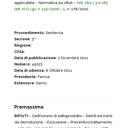
applicabile – Normativa sui rifiuti –
Artt. 184 c.3 e 183
lett. h) D.Lgs. n. 152/2006
– L. n. 178/2002.
Provvedimento:
Sentenza
Sezione:
3^
Regione:
Città:
Data di pubblicazione:
2 Dicembre 2011
Numero:
45023
Data di udienza:
6 Ottobre 2011
Presidente:
Ferrua
Estensore:
Sarno
Premassima
RIFIUTI
– Definizione di sottoprodotto – Detriti ed inerti
da demolizione – Esclusione – Preventivo trattamento