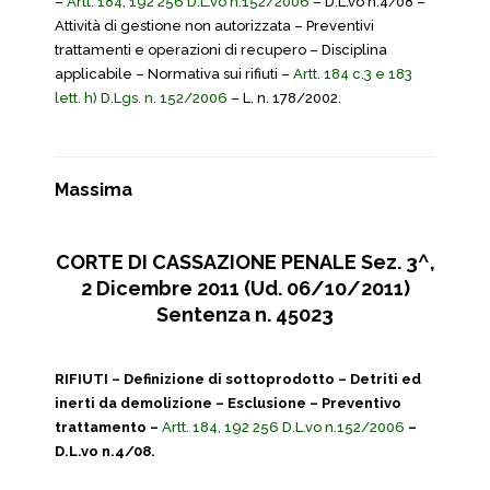
–
Artt. 184, 192 256 D.L.vo n.152/2006
– D.L.vo n.4/08 –
Attività di gestione non autorizzata – Preventivi
trattamenti e operazioni di recupero – Disciplina
applicabile – Normativa sui rifiuti –
Artt. 184 c.3 e 183
lett. h) D.Lgs. n. 152/2006
– L. n. 178/2002.
Massima
CORTE DI CASSAZIONE PENALE Sez. 3^,
2 Dicembre 2011 (Ud. 06/10/2011)
Sentenza n. 45023
RIFIUTI – Definizione di sottoprodotto – Detriti ed
inerti da demolizione – Esclusione – Preventivo
trattamento –
Artt. 184, 192 256 D.L.vo n.152/2006
–
D.L.vo n.4/08.