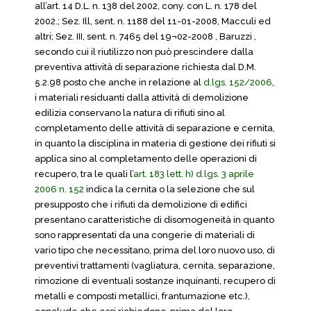
all’art. 14 D.L. n. 138 del 2002, cony. con L. n. 178 del
2002.; Sez. Ill, sent. n. 1188 del 11-01-2008, Macculi ed
altri; Sez. III, sent. n. 7465 del 19¬02-2008 , Baruzzi ,
secondo cui il riutilizzo non può prescindere dalla
preventiva attività di separazione richiesta dal D.M.
5.2.98 posto che anche in relazione al
d.lgs. 152/2006
,
i materiali residuanti dalla attività di demolizione
edilizia conservano la natura di rifiuti sino al
completamento delle attività di separazione e cernita,
in quanto la disciplina in materia di gestione dei rifiuti si
applica sino al completamento delle operazioni di
recupero, tra le quali l’
art. 183 lett. h) d.lgs. 3 aprile
2006 n. 152
indica la cernita o la selezione che sul
presupposto che i rifiuti da demolizione di edifici
presentano caratteristiche di disomogeneità in quanto
sono rappresentati da una congerie di materiali di
vario tipo che necessitano, prima del loro nuovo uso, di
preventivi trattamenti (vagliatura, cernita, separazione,
rimozione di eventuali sostanze inquinanti, recupero di
metalli e composti metallici, frantumazione etc.),