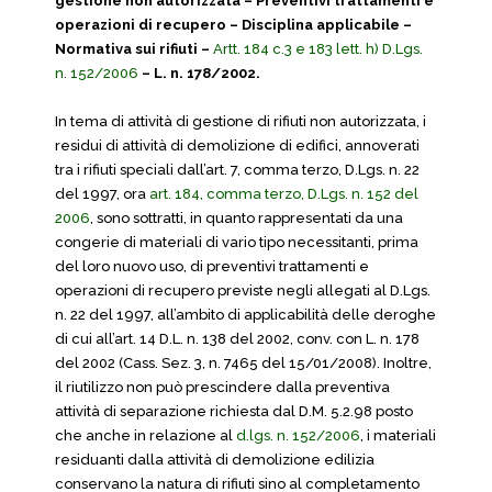
gestione non autorizzata – Preventivi trattamenti e
operazioni di recupero – Disciplina applicabile –
Normativa sui rifiuti –
Artt. 184 c.3 e 183 lett. h) D.Lgs.
n. 152/2006
– L. n. 178/2002.
In tema di attività di gestione di rifiuti non autorizzata, i
residui di attività di demolizione di edifici, annoverati
tra i rifiuti speciali dall’art. 7, comma terzo, D.Lgs. n. 22
del 1997, ora
art. 184, comma terzo, D.Lgs. n. 152 del
2006
, sono sottratti, in quanto rappresentati da una
congerie di materiali di vario tipo necessitanti, prima
del loro nuovo uso, di preventivi trattamenti e
operazioni di recupero previste negli allegati al D.Lgs.
n. 22 del 1997, all’ambito di applicabilità delle deroghe
di cui all’art. 14 D.L. n. 138 del 2002, conv. con L. n. 178
del 2002 (Cass. Sez. 3, n. 7465 del 15/01/2008). Inoltre,
il riutilizzo non può prescindere dalla preventiva
attività di separazione richiesta dal D.M. 5.2.98 posto
che anche in relazione al
d.lgs. n. 152/2006
, i materiali
residuanti dalla attività di demolizione edilizia
conservano la natura di rifiuti sino al completamento