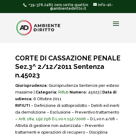
+39-376.2482 zero sette quattro
info-at-
@ambientediritto.it
CORTE DI CASSAZIONE PENALE
Sez.3^ 2/12/2011 Sentenza
n.45023
Giurisprudenza:
Giurisprudenza Sentenze per esteso
massime |
Categoria:
Rifiuti
Numero:
45023 |
Data di
udienza:
6 Ottobre 2011
RIFIUTI
– Definizione di sottoprodotto – Detriti ed inerti
da demolizione – Esclusione – Preventivo trattamento
–
Artt. 184, 192 256 D.L.vo n.152/2006
– D.L.vo n.4/08 –
Attività di gestione non autorizzata – Preventivi
trattamenti e operazioni di recupero – Disciplina