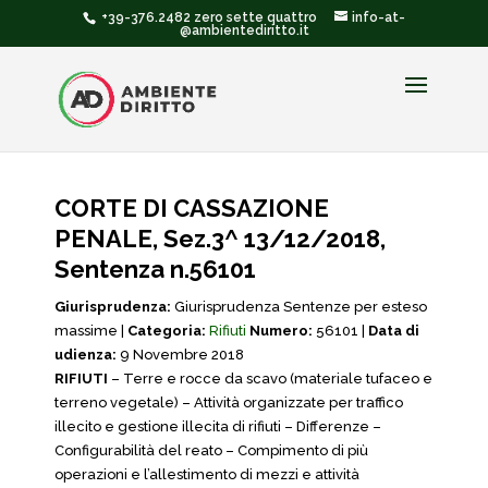
+39-376.2482 zero sette quattro
info-at-
@ambientediritto.it
CORTE DI CASSAZIONE
PENALE, Sez.3^ 13/12/2018,
Sentenza n.56101
Giurisprudenza:
Giurisprudenza Sentenze per esteso
massime |
Categoria:
Rifiuti
Numero:
56101 |
Data di
udienza:
9 Novembre 2018
RIFIUTI
– Terre e rocce da scavo (materiale tufaceo e
terreno vegetale) – Attività organizzate per traffico
illecito e gestione illecita di rifiuti – Differenze –
Configurabilità del reato – Compimento di più
operazioni e l’allestimento di mezzi e attività