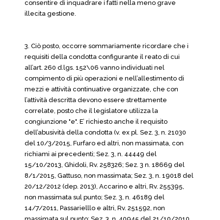
consentire di inquadrare i fatti nella meno grave
illecita gestione.
3. Ciò posto, occorre sommariamente ricordare che i
requisiti della condotta configurante il reato di cui
all’art. 260 d.lgs. 152\06 vanno individuati nel
compimento di più operazioni e nell’allestimento di
mezzi e attività continuative organizzate, che con
l’attività descritta devono essere strettamente
correlate, posto che il legislatore utilizza la
congiunzione "e". E’ richiesto anche il requisito
dell’abusività della condotta (v. ex pl. Sez. 3, n. 21030
del 10/3/2015, Furfaro ed altri, non massimata, con
richiami ai precedenti; Sez. 3, n. 44449 del
15/10/2013, Ghidoli, Rv. 258326; Sez. 3 n. 18669 del
8/1/2015, Gattuso, non massimata; Sez. 3, n. 19018 del
20/12/2012 (dep. 2013), Accarino e altri, Rv. 255395,
non massimata sul punto; Sez. 3, n. 46189 del
14/7/2011, Passarielllo e altri, Rv. 251592, non
massimata sul punto; Sez. 3, n. 40945 del 21/10/2010,