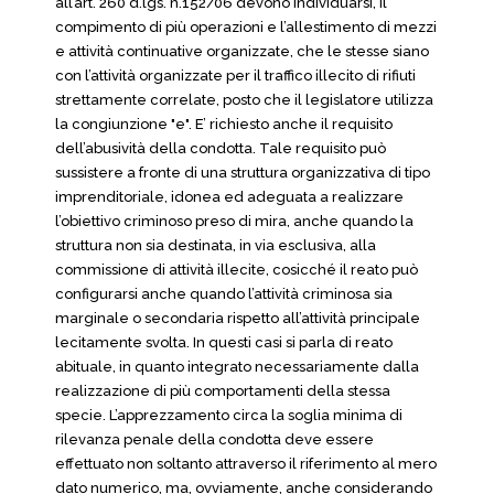
all’art. 260 d.lgs. n.152/06 devono individuarsi, il
compimento di più operazioni e l’allestimento di mezzi
e attività continuative organizzate, che le stesse siano
con l’attività organizzate per il traffico illecito di rifiuti
strettamente correlate, posto che il legislatore utilizza
la congiunzione "e". E’ richiesto anche il requisito
dell’abusività della condotta. Tale requisito può
sussistere a fronte di una struttura organizzativa di tipo
imprenditoriale, idonea ed adeguata a realizzare
l’obiettivo criminoso preso di mira, anche quando la
struttura non sia destinata, in via esclusiva, alla
commissione di attività illecite, cosicché il reato può
configurarsi anche quando l’attività criminosa sia
marginale o secondaria rispetto all’attività principale
lecitamente svolta. In questi casi si parla di reato
abituale, in quanto integrato necessariamente dalla
realizzazione di più comportamenti della stessa
specie. L’apprezzamento circa la soglia minima di
rilevanza penale della condotta deve essere
effettuato non soltanto attraverso il riferimento al mero
dato numerico, ma, ovviamente, anche considerando