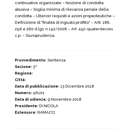
continuative organizzate – Nozione di condotta
abusiva – Soglia minima di rilevanza penale della
condotta – Ulteriori requisiti e azioni propedeutiche –
Definizione di "finalità di ingiusto profitto" – Artt. 186,
256 e 260 d.lgs. n.152/2006 – Art. 452-quaterdecies
c.p. – Giurisprudenza.
Provvedimento:
Sentenza
Sezione:
3^
Regione:
Città:
Data di pubblicazione:
13 Dicembre 2018
Numero:
56101
Data di udienza:
9 Novembre 2018
Presidente:
DI NICOLA
Estensore:
RAMACCI