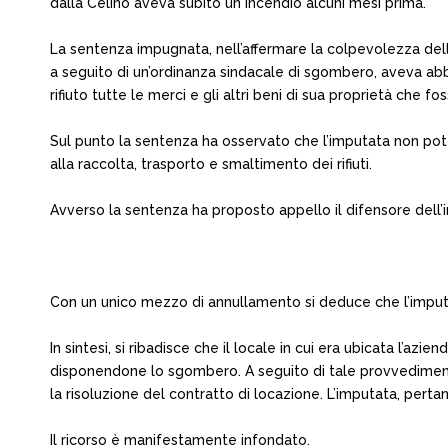
dalla Celino aveva subito un incendio alcuni mesi prima.
La sentenza impugnata, nell’affermare la colpevolezza della 
a seguito di un’ordinanza sindacale di sgombero, aveva abban
rifiuto tutte le merci e gli altri beni di sua proprietà che f
Sul punto la sentenza ha osservato che l’imputata non pote
alla raccolta, trasporto e smaltimento dei rifiuti.
Avverso la sentenza ha proposto appello il difensore dell’i
Con un unico mezzo di annullamento si deduce che l’imputa
In sintesi, si ribadisce che il locale in cui era ubicata l’az
disponendone lo sgombero. A seguito di tale provvedimento
la risoluzione del contratto di locazione. L’imputata, pert
Il ricorso è manifestamente infondato.