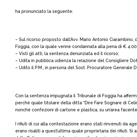
ha pronunciato la seguente:
– Sul ricorso proposto dall’Avv. Mario Antonio Ciarambino, di
Foggia, con la quale venne condannata alla pena di € 4.000
– Visti gli atti, la sentenza denunziata ed il ricorso;
– Udita in pubblica udienza la relazione del Consigliere Do
– Udito il P.M., in persona del Sost. Procuratore Generale D
Con la sentenza impugnata il Tribunale di Foggia ha affermat
perché quale titolare della ditta “Dire Fare Sognare di Celin
nonché confezioni di cartone e plastica, su un’area facente
I rifiuti di cui alla contestazione erano stati rinvenuti da a
erano risaliti a quest’ultima quale proprietaria dei rifiuti. 