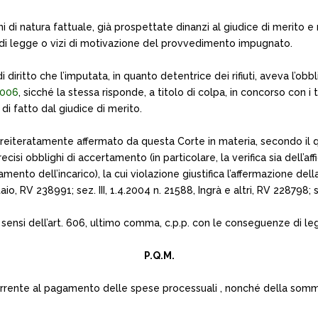
 di natura fattuale, già prospettate dinanzi al giudice di merito e
ni di legge o vizi di motivazione del provvedimento impugnato.
 diritto che l’imputata, in quanto detentrice dei rifiuti, aveva l’ob
2006
, sicché la stessa risponde, a titolo di colpa, in concorso con i
di fatto dal giudice di merito.
o reiteratamente affermato da questa Corte in materia, secondo il qual
isi obblighi di accertamento (in particolare, la verifica sia dell’af
nto dell’incarico), la cui violazione giustifica l’affermazione dell
staio, RV 238991; sez. III, 1.4.2004 n. 21588, Ingrà e altri, RV 228798;
i sensi dell’art. 606, ultimo comma, c.p.p. con le conseguenze di le
P.Q.M.
ricorrente al pagamento delle spese processuali , nonché della so