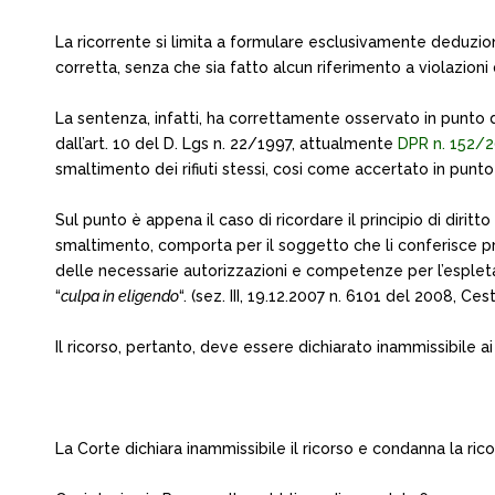
La ricorrente si limita a formulare esclusivamente deduzioni
corretta, senza che sia fatto alcun riferimento a violazio
La sentenza, infatti, ha correttamente osservato in punto di
dall’art. 10 del D. Lgs n. 22/1997, attualmente
DPR n. 152/
smaltimento dei rifiuti stessi, cosi come accertato in punto 
Sul punto è appena il caso di ricordare il principio di diritt
smaltimento, comporta per il soggetto che li conferisce prec
delle necessarie autorizzazioni e competenze per l’espletame
“
culpa in eligendo
“. (sez. III, 19.12.2007 n. 6101 del 2008, Ce
Il ricorso, pertanto, deve essere dichiarato inammissibile a
La Corte dichiara inammissibile il ricorso e condanna la 