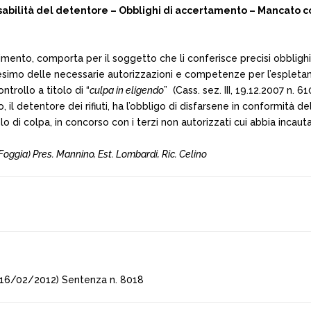
onsabilità del detentore – Obblighi di accertamento – Mancato c
altimento, comporta per il soggetto che li conferisce precisi obblighi
desimo delle necessarie autorizzazioni e competenze per l’espletamen
trollo a titolo di “
culpa in eligendo
” (Cass. sez. III, 19.12.2007 n. 6
nto, il detentore dei rifiuti, ha l’obbligo di disfarsene in conformità 
olo di colpa, in concorso con i terzi non autorizzati cui abbia incaut
Foggia) Pres. Mannino, Est. Lombardi, Ric. Celino
 16/02/2012) Sentenza n. 8018