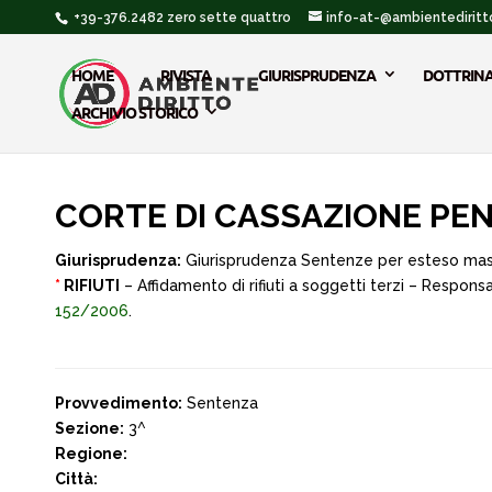
+39-376.2482 zero sette quattro
info-at-@ambientediritto
HOME
RIVISTA
GIURISPRUDENZA
DOTTRIN
ARCHIVIO STORICO
CORTE DI CASSAZIONE PENA
Giurisprudenza:
Giurisprudenza Sentenze per esteso ma
*
RIFIUTI
– Affidamento di rifiuti a soggetti terzi – Respon
152/2006
.
Provvedimento:
Sentenza
Sezione:
3^
Regione:
Città: