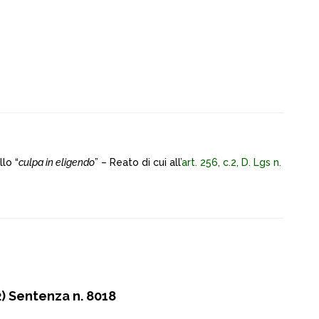
lo “
culpa in eligendo
” – Reato di cui all’
art. 256, c.2, D. Lgs n.
) Sentenza n. 8018