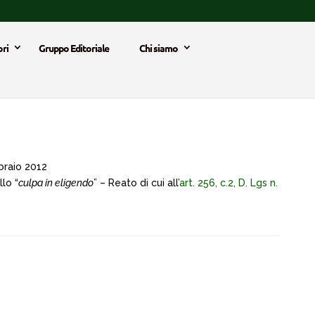
ri
Gruppo Editoriale
Chi siamo
raio 2012
lo “
culpa in eligendo
” – Reato di cui all’
art. 256, c.2, D. Lgs n.