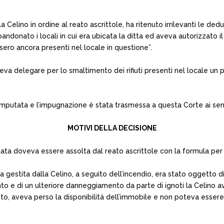
Celino in ordine al reato ascrittole, ha ritenuto irrilevanti le dedu
donato i locali in cui era ubicata la ditta ed aveva autorizzato il
ossero ancora presenti nel locale in questione”.
va delegare per lo smaltimento dei rifiuti presenti nel locale un p
mputata e l’impugnazione è stata trasmessa a questa Corte ai sensi
MOTIVI DELLA DECISIONE
ta doveva essere assolta dal reato ascrittole con la formula per
ienda gestita dalla Celino, a seguito dell’incendio, era stato oggetto
 e di un ulteriore danneggiamento da parte di ignoti la Celino a
anto, aveva perso la disponibilità dell’immobile e non poteva essere