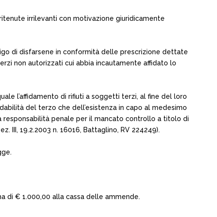
 ritenute irrilevanti con motivazione giuridicamente
bligo di disfarsene in conformità delle prescrizione dettate
 terzi non autorizzati cui abbia incautamente affidato lo
e l’affidamento di rifiuti a soggetti terzi, al fine del loro
fidabilità del terzo che dell’esistenza in capo al medesimo
a responsabilità penale per il mancato controllo a titolo di
 sez. III, 19.2.2003 n. 16016, Battaglino, RV 224249).
gge.
mma di € 1.000,00 alla cassa delle ammende.