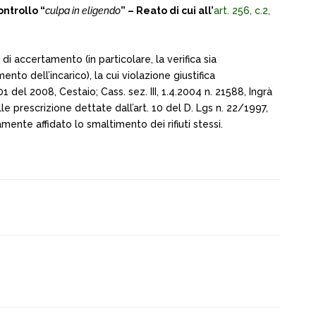
ontrollo “
culpa in eligendo
” – Reato di cui all’
art. 256, c.2,
 di accertamento (in particolare, la verifica sia
to dell’incarico), la cui violazione giustifica
101 del 2008, Cestaio; Cass. sez. III, 1.4.2004 n. 21588, Ingrà
delle prescrizione dettate dall’art. 10 del D. Lgs n. 22/1997,
amente affidato lo smaltimento dei rifiuti stessi.