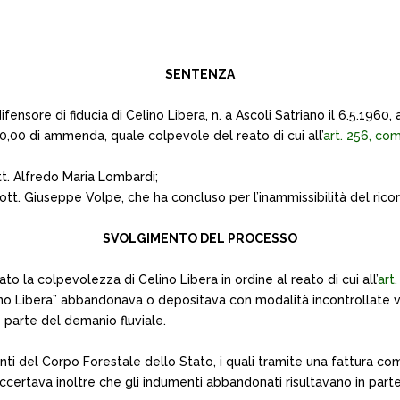
SENTENZA
fensore di fiducia di Celino Libera, n. a Ascoli Satriano il 6.5.1960
,00 di ammenda, quale colpevole del reato di cui all’
art. 256, co
tt. Alfredo Maria Lombardi;
ott. Giuseppe Volpe, che ha concluso per l’inammissibilità del ricor
SVOLGIMENTO DEL PROCESSO
o la colpevolezza di Celino Libera in ordine al reato di cui all’
art
o Libera” abbandonava o depositava con modalità incontrollate vari q
 parte del demanio fluviale.
genti del Corpo Forestale dello Stato, i quali tramite una fattura com
Si accertava inoltre che gli indumenti abbandonati risultavano in parte