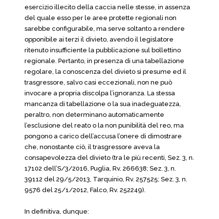
esercizio illecito della caccia nelle stesse, in assenza
del quale esso per le aree protette regionali non
sarebbe configurabile, ma serve soltanto a rendere
opponibile ai terzi il divieto, avendo il legislatore
ritenuto insufficiente la pubblicazione sul bollettino
regionale. Pertanto, in presenza di una tabellazione
regolare, la conoscenza del divieto si presume ed il
trasgressore, salvo casi eccezionali, non ne può
invocare a propria discolpa l’ignoranza. La stessa
mancanza di tabellazione o la sua inadeguatezza,
peraltro, non determinano automaticamente
l’esclusione del reato o la non punibilità del reo, ma
pongono a carico dell’accusa l’onere di dimostrare
che, nonostante ciò, il trasgressore aveva la
consapevolezza del divieto (tra le più recenti, Sez. 3, n.
17102 dell’S/3/2016, Puglia, Rv. 266638; Sez. 3, n.
39112 del 29/5/2013, Tarquinio, Rv. 257525; Sez. 3, n.
9576 del 25/1/2012, Falco, Rv. 252249).
In definitiva, dunque: