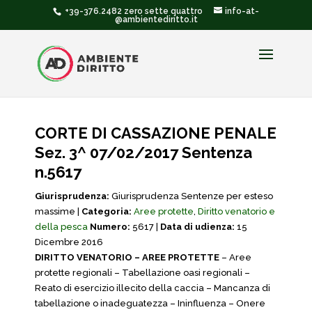
+39-376.2482 zero sette quattro
info-at-
@ambientediritto.it
CORTE DI CASSAZIONE PENALE
Sez. 3^ 07/02/2017 Sentenza
n.5617
Giurisprudenza:
Giurisprudenza Sentenze per esteso
massime |
Categoria:
Aree protette
,
Diritto venatorio e
della pesca
Numero:
5617 |
Data di udienza:
15
Dicembre 2016
DIRITTO VENATORIO – AREE PROTETTE
– Aree
protette regionali – Tabellazione oasi regionali –
Reato di esercizio illecito della caccia – Mancanza di
tabellazione o inadeguatezza – Ininfluenza – Onere