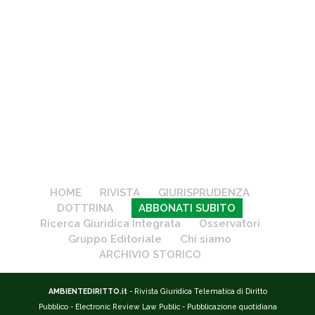
HOME
RIVISTA
GIURISPRUDENZA
DOTTRINA
ABBONATI SUBITO
Ricerca Giuridica Integrata
Osservatori
Gruppo Editoriale
Chi siamo
ARCHIVIO STORICO
AMBIENTEDIRITTO.it
- Rivista Giuridica Telematica di Diritto
Pubblico - Electronic Review Law Public - Pubblicazione quotidiana