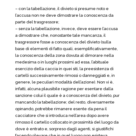
– con la tabellazione, il divieto si presume noto e
l’accusa non ne deve dimostrare la conoscenza da
parte del trasgressore;
– senza la tabellazione, invece, deve essere l’accusa
a dimostrare che, nonostante tale mancanza, il
trasgressore fosse a conoscenza del divieto (sulla
base di elementi di fatto quali, esemplificativamente,
la conoscenza della zona dovuta al dimorare nella
medesima o in luoghi prossimi ad essa, l’abituale
esercizio della caccia in quei siti, la preesistenza di
cartelli successivamente rimossi o danneggiati e, in
genere, le peculiari modalità dell’azione). Non vi è,
infatti, alcuna plausibile ragione per esentare dalla
sanzione colui il quale è a conoscenza del divieto, pur
mancando la tabellazione; del resto, diversamente
opinando, potrebbe rimanere esente da pena il
cacciatore che si introduca nell’area dopo avere
rimosso il cartello collocato in prossimità del luogo da
dove è entrato e, sorpreso dagli agenti, si giustifichi
facendo rilevare che in quel luogo non esisteva