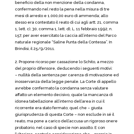
beneficio della non menzione della condanna,
confermando nel resto la pena nella misura di tre
mesi di arresto e 1.000,00 euro di ammenda; allo
stesso era contestato il reato di cui agli artt. 21, comma
1, lett. c), 30, comma 1, lett. d), L. 11 febbraio 1992, n.
157, per aver esercitato la caccia all’interno del Parco
naturale regionale “Saline Punta della Contessa”. In
Brindisi, il 25/9/2011.
2. Propone ricorso per cassazione lo Schito, a mezzo
del proprio difensore, deducendo i seguenti motivi:
– nullità della sentenza per carenza di motivazione ed
inosservanza della legge penale. La Corte di appello
avrebbe confermato la condanna senza valutare
affatto un elemento decisivo, quale la mancanza di
idonea tabellazione all’interno dell’area in cui il
ricorrente era stato fermato; quel che – giusta
giurisprudenza di questa Corte – non esclude in sé il
reato, ma pone a carico dell’accusa un rigoroso onere
probatorio, nel caso di specie non assolto. E con