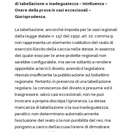
di tabellazione o inadeguatezza – Ininfluenza –
Onere della prova in casi eccezionali –
Giurisprudenza.
La tabellazione, ancorché imposta per le oasi regionali
dalla legge statale n. 157 del 1992, art. 10, comma 9,
non rappresenta un elemento costitutivo del reato di
esercizio illecito della caccia nelle stesse, in assenza
del quale esso per le aree protette regionali non
sarebbe configurabile, ma serve soltanto a rendere
opponibile ai terzi il divieto, avendo il legislatore
ritenuto insufficiente la pubblicazione sul bollettino
regionale. Pertanto, in presenza di una tabellazione
regolare, la conoscenza del divieto si presume ed il
trasgressore, salvo casi eccezionali, non ne può
invocare a propria discolpa l’ignoranza. La stessa
mancanza di tabellazione o la sua inadeguatezza,
peraltro, non determinano automaticamente
l’esclusione del reato o la non punibilità del reo, ma
pongono a carico dell’accusa l’onere di dimostrare