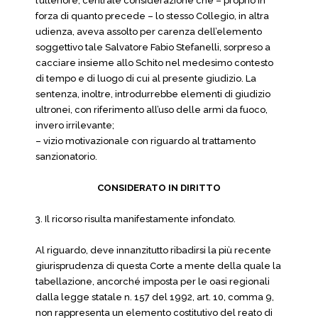
l’ulteriore, centrale considerazione che – proprio in
forza di quanto precede – lo stesso Collegio, in altra
udienza, aveva assolto per carenza dell’elemento
soggettivo tale Salvatore Fabio Stefanelli, sorpreso a
cacciare insieme allo Schito nel medesimo contesto
di tempo e di luogo di cui al presente giudizio. La
sentenza, inoltre, introdurrebbe elementi di giudizio
ultronei, con riferimento all’uso delle armi da fuoco,
invero irrilevante;
– vizio motivazionale con riguardo al trattamento
sanzionatorio.
CONSIDERATO IN DIRITTO
3. Il ricorso risulta manifestamente infondato.
Al riguardo, deve innanzitutto ribadirsi la più recente
giurisprudenza di questa Corte a mente della quale la
tabellazione, ancorché imposta per le oasi regionali
dalla legge statale n. 157 del 1992, art. 10, comma 9,
non rappresenta un elemento costitutivo del reato di