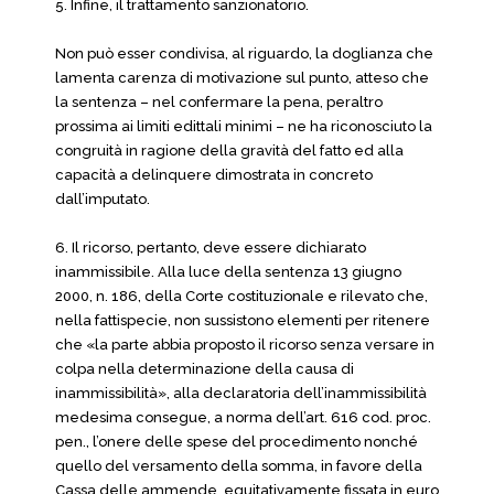
5. Infine, il trattamento sanzionatorio.
Non può esser condivisa, al riguardo, la doglianza che
lamenta carenza di motivazione sul punto, atteso che
la sentenza – nel confermare la pena, peraltro
prossima ai limiti edittali minimi – ne ha riconosciuto la
congruità in ragione della gravità del fatto ed alla
capacità a delinquere dimostrata in concreto
dall’imputato.
6. Il ricorso, pertanto, deve essere dichiarato
inammissibile. Alla luce della sentenza 13 giugno
2000, n. 186, della Corte costituzionale e rilevato che,
nella fattispecie, non sussistono elementi per ritenere
che «la parte abbia proposto il ricorso senza versare in
colpa nella determinazione della causa di
inammissibilità», alla declaratoria dell’inammissibilità
medesima consegue, a norma dell’art. 616 cod. proc.
pen., l’onere delle spese del procedimento nonché
quello del versamento della somma, in favore della
Cassa delle ammende, equitativamente fissata in euro