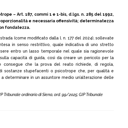
e – Art. 187, commi 1 e 1-bis, d.lgs. n. 285 del 1992,
 proporzionalità e necessaria offensività; determinatezza
Non fondatezza.
. strada (come modificato dalla l. n. 177 del 2024), sollevate
esa in senso restrittivo, quale indicativa di uno stretto
essere entro un lasso temporale nel quale sia ragionevole
ulla capacità di guida, così da creare un pericolo per la
Ne consegue che la prova del reato richiede, di regola,
di sostanze stupefacenti o psicotrope che, per qualità e
i, a determinare in un assuntore medio un’alterazione delle
IP Tribunale ordinario di Siena, ord. 99/2025; GIP Tribunale