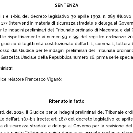
SENTENZA
mmi 1 e 1-bis, del decreto legislativo 30 aprile 1992, n. 285 (Nuovo
 177 (Interventi in materia di sicurezza stradale e delega al Govern
r le indagini preliminari del Tribunale ordinario di Macerata e dal G
itte rispettivamente ai numeri 93 e 99 del registro ordinanze 20
giudizio di legittimità costituzionale dell’art. 1, comma 1, lettera 
mosso dal Giudice per le indagini preliminari del Tribunale ordinar
Gazzetta Ufficiale della Repubblica numero 26, prima serie special
inistri;
dice relatore Francesco Viganò;
Ritenuto in fatto
d. del 2025, il Giudice per le indagini preliminari del Tribunale ord
le dell’art. 187-bis (recte: art. 187) del decreto legislativo 30 ap
a di sicurezza stradale e delega al Governo per la revisione del c
he «è punito “[c]hiunque guida dopo aver assunto sostanze stupef