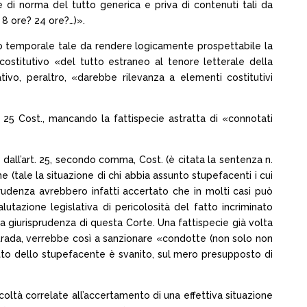
e di norma del tutto generica e priva di contenuti tali da
 8 ore? 24 ore?…)».
o temporale tale da rendere logicamente prospettabile la
ostitutivo «del tutto estraneo al tenore letterale della
tivo, peraltro, «darebbe rilevanza a elementi costitutivi
t. 25 Cost., mancando la fattispecie astratta di «connotati
le dall’art. 25, secondo comma, Cost. (è citata la sentenza n.
 (tale la situazione di chi abbia assunto stupefacenti i cui
sprudenza avrebbero infatti accertato che in molti casi può
utazione legislativa di pericolosità del fatto incriminato
la giurisprudenza di questa Corte. Una fattispecie già volta
 strada, verrebbe così a sanzionare «condotte (non solo non
ffetto dello stupefacente è svanito, sul mero presupposto di
ficoltà correlate all’accertamento di una effettiva situazione