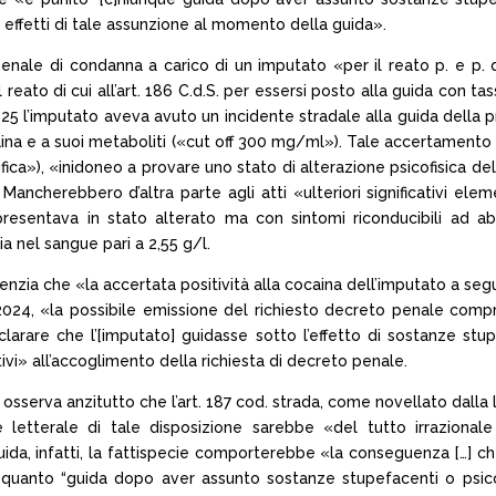
 effetti di tale assunzione al momento della guida».
o penale di condanna a carico di un imputato «per il reato p. e p. 
eato di cui all’art. 186 C.d.S. per essersi posto alla guida con tas
025 l’imputato aveva avuto un incidente stradale alla guida della pr
ina e a suoi metaboliti («cut off 300 mg/ml»). Tale accertamento 
ntifica»), «inidoneo a provare uno stato di alterazione psicofisica 
herebbero d’altra parte agli atti «ulteriori significativi element
«si presentava in stato alterato ma con sintomi riconducibili ad 
a nel sangue pari a 2,55 g/l.
idenzia che «la accertata positività alla cocaina dell’imputato a segu
 2024, «la possibile emissione del richiesto decreto penale com
larare che l’[imputato] guidasse sotto l’effetto di sostanze stu
ivi» all’accoglimento della richiesta di decreto penale.
 osserva anzitutto che l’art. 187 cod. strada, come novellato dall
 letterale di tale disposizione sarebbe «del tutto irrazionale
uida, infatti, la fattispecie comporterebbe «la conseguenza […] 
 quanto “guida dopo aver assunto sostanze stupefacenti o psicot