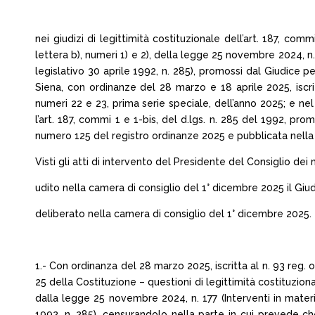
nei giudizi di legittimità costituzionale dell’art. 187, co
lettera b), numeri 1) e 2), della legge 25 novembre 2024, n.
legislativo 30 aprile 1992, n. 285), promossi dal Giudice pe
Siena, con ordinanze del 28 marzo e 18 aprile 2025, iscr
numeri 22 e 23, prima serie speciale, dell’anno 2025; e nel 
l’art. 187, commi 1 e 1-bis, del d.lgs. n. 285 del 1992, pro
numero 125 del registro ordinanze 2025 e pubblicata nella 
Visti gli atti di intervento del Presidente del Consiglio dei m
udito nella camera di consiglio del 1° dicembre 2025 il Giu
deliberato nella camera di consiglio del 1° dicembre 2025.
1.- Con ordinanza del 28 marzo 2025, iscritta al n. 93 reg. or
25 della Costituzione – questioni di legittimità costituziona
dalla legge 25 novembre 2024, n. 177 (Interventi in materi
1992, n. 285), censurandolo nella parte in cui prevede c