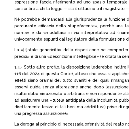
espressione faccia riferimento ad uno spazio temporale pr
consentire a chi la legge — sia il cittadino o il magistrato
Né potrebbe demandarsi alla giurisprudenza la funzione 
perdurante efficacia dello stupefacente», perché una ta
norma» e da «modellarsi in via interpretativa ad (inammi
univocamente espunti dal legislatore dalla formulazione d
La «[t]otale genericità» della disposizione ne comportereb
precisi» e di una «descrizione intellegibile» (è citata la s
1.4.- Sotto altro profilo, la disposizione lederebbe inoltre 
116 del 2024 di questa Corte), atteso che essa si applicher
effetti siano oramai del tutto svaniti e dei quali rimanga
esservi guida senza alterazione anche dopo l’assunzione d
risulterebbe «irrazionale e arbitraria e non rispondente al
ad assicurare una «tutela anticipata della incolumità pubb
direttamente lesive di tali beni ma addirittura) prive di o
una pregressa assunzione)».
La deroga al principio di necessaria offensività del reato no