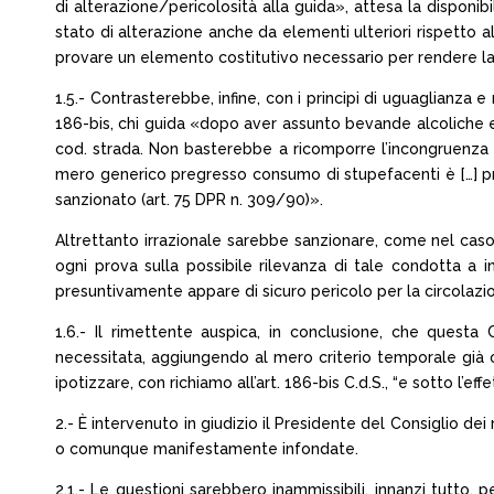
di alterazione/pericolosità alla guida», attesa la disponi
stato di alterazione anche da elementi ulteriori rispetto al
provare un elemento costitutivo necessario per rendere la 
1.5.- Contrasterebbe, infine, con i principi di uguaglianza 
186-bis, chi guida «dopo aver assunto bevande alcoliche e so
cod. strada. Non basterebbe a ricomporre l’incongruenza il
mero generico pregresso consumo di stupefacenti è […] profi
sanzionato (art. 75 DPR n. 309/90)».
Altrettanto irrazionale sarebbe sanzionare, come nel caso 
ogni prova sulla possibile rilevanza di tale condotta a 
presuntivamente appare di sicuro pericolo per la circolazio
1.6.- Il rimettente auspica, in conclusione, che quest
necessitata, aggiungendo al mero criterio temporale già og
ipotizzare, con richiamo all’art. 186-bis C.d.S., “e sotto l’eff
2.- È intervenuto in giudizio il Presidente del Consiglio de
o comunque manifestamente infondate.
2.1.- Le questioni sarebbero inammissibili, innanzi tutto,