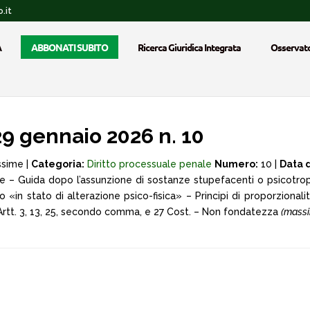
.it
A
ABBONATI SUBITO
Ricerca Giuridica Integrata
Osservato
 gennaio 2026 n. 10
ssime |
Categoria:
Diritto processuale penale
Numero:
10 |
Data d
e – Guida dopo l’assunzione di sostanze stupefacenti o psicotrope
iso «in stato di alterazione psico-fisica» – Principi di proporziona
 Artt. 3, 13, 25, secondo comma, e 27 Cost. – Non fondatezza
(massi