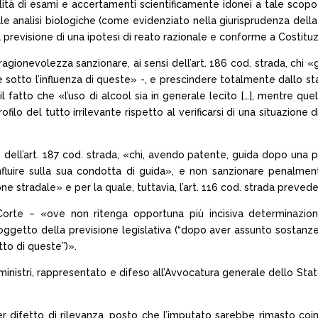
bilità di esami e accertamenti scientificamente idonei a tale scopo
le analisi biologiche (come evidenziato nella giurisprudenza della C
previsione di una ipotesi di reato razionale e conforme a Costituz
e ragionevolezza sanzionare, ai sensi dell’art. 186 cod. strada, chi
tto l’influenza di queste» -, e prescindere totalmente dallo stato 
 fatto che «l’uso di alcool sia in generale lecito […], mentre que
lo del tutto irrilevante rispetto al verificarsi di una situazione
dell’art. 187 cod. strada, «chi, avendo patente, guida dopo una pr
influire sulla sua condotta di guida», e non sanzionare penalme
ne stradale» e per la quale, tuttavia, l’art. 116 cod. strada prev
a Corte – «ove non ritenga opportuna più incisiva determinazio
getto della previsione legislativa (“dopo aver assunto sostanze s
etto di queste”)».
i ministri, rappresentato e difeso all’Avvocatura generale dello Sta
 per difetto di rilevanza, posto che l’imputato sarebbe rimasto coi