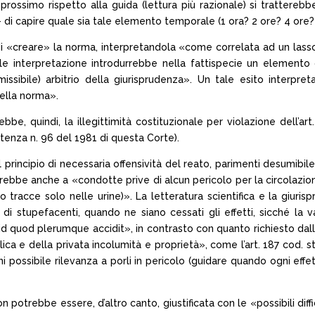
ossimo rispetto alla guida (lettura più razionale) si tratterebb
 — di capire quale sia tale elemento temporale (1 ora? 2 ore? 4 ore?
di «creare» la norma, interpretandola «come correlata ad un lass
le interpretazione introdurrebbe nella fattispecie un elemento c
ssibile) arbitrio della giurisprudenza». Un tale esito interpreta
ella norma».
be, quindi, la illegittimità costituzionale per violazione dell’ar
entenza n. 96 del 1981 di questa Corte).
il principio di necessaria offensività del reato, parimenti desumibi
ebbe anche a «condotte prive di alcun pericolo per la circolazione
no tracce solo nelle urine)». La letteratura scientifica e la giuri
i stupefacenti, quando ne siano cessati gli effetti, sicché la val
l’id quod plerumque accidit», in contrasto con quanto richiesto dal
lica e della privata incolumità e proprietà», come l’art. 187 cod.
gni possibile rilevanza a porli in pericolo (guidare quando ogni e
n potrebbe essere, d’altro canto, giustificata con le «possibili dif