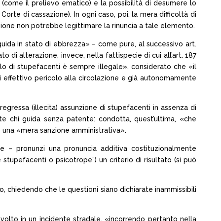
 (come il prelievo ematico) e la possibilità di desumere lo
orte di cassazione). In ogni caso, poi, la mera difficoltà di
ione non potrebbe legittimare la rinuncia a tale elemento.
 «guida in stato di ebbrezza» – come pure, al successivo art.
di alterazione, invece, nella fattispecie di cui all’art. 187
llo di stupefacenti è sempre illegale», considerato che «il
 di effettivo pericolo alla circolazione e già autonomamente
egressa (illecita) assunzione di stupefacenti in assenza di
nte chi guida senza patente: condotta, quest’ultima, «che
ede una «mera sanzione amministrativa».
ne – pronunzi una pronuncia additiva costituzionalmente
tupefacenti o psicotrope”) un criterio di risultato (si può
to, chiedendo che le questioni siano dichiarate inammissibili
nvolto in un incidente stradale, «incorrendo pertanto nella