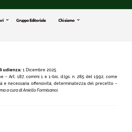
ri
Gruppo Editoriale
Chi siamo
i udienza:
1 Dicembre 2025
 – Art. 187, commi 1 e 1-bis, d.lgs. n. 285 del 1992, come
lità e necessaria offensività; determinatezza del precetto –
ma a cura di Aniello Formisano)
.