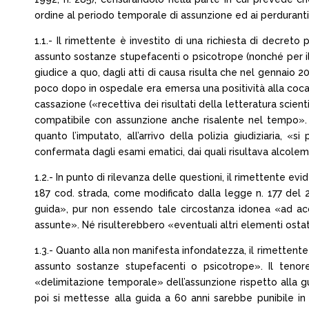
ordine al periodo temporale di assunzione ed ai perduranti
1.1.- Il rimettente è investito di una richiesta di decret
assunto sostanze stupefacenti o psicotrope (nonché per il r
giudice a quo, dagli atti di causa risulta che nel gennaio 2
poco dopo in ospedale era emersa una positività alla coca
cassazione («recettiva dei risultati della letteratura scie
compatibile con assunzione anche risalente nel tempo». Manc
quanto l’imputato, all’arrivo della polizia giudiziaria, 
confermata dagli esami ematici, dai quali risultava alcolemi
1.2.- In punto di rilevanza delle questioni, il rimettente ev
187 cod. strada, come modificato dalla legge n. 177 del
guida», pur non essendo tale circostanza idonea «ad acc
assunte». Né risulterebbero «eventuali altri elementi ostat
1.3.- Quanto alla non manifesta infondatezza, il rimettente
assunto sostanze stupefacenti o psicotrope». Il tenore
«delimitazione temporale» dell’assunzione rispetto alla g
poi si mettesse alla guida a 60 anni sarebbe punibile in