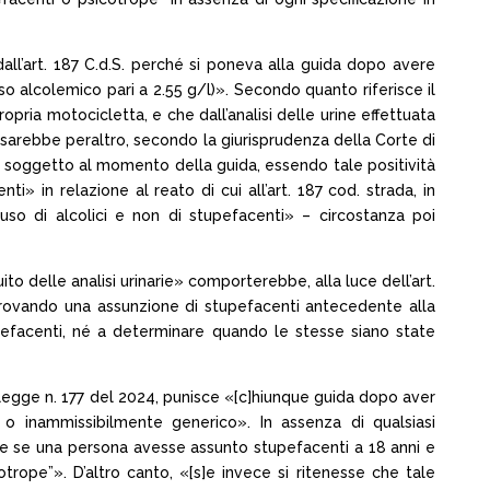
dall’art. 187 C.d.S. perché si poneva alla guida dopo avere
so alcolemico pari a 2.55 g/l)». Secondo quanto riferisce il
opria motocicletta, e che dall’analisi delle urine effettuata
sarebbe peraltro, secondo la giurisprudenza della Corte di
del soggetto al momento della guida, essendo tale positività
i» in relazione al reato di cui all’art. 187 cod. strada, in
abuso di alcolici e non di stupefacenti» – circostanza poi
ito delle analisi urinarie» comporterebbe, alla luce dell’art.
provando una assunzione di stupefacenti antecedente alla
pefacenti, né a determinare quando le stesse siano state
a legge n. 177 del 2024, punisce «[c]hiunque guida dopo aver
 o inammissibilmente generico». In assenza di qualsiasi
che se una persona avesse assunto stupefacenti a 18 anni e
rope”». D’altro canto, «[s]e invece si ritenesse che tale