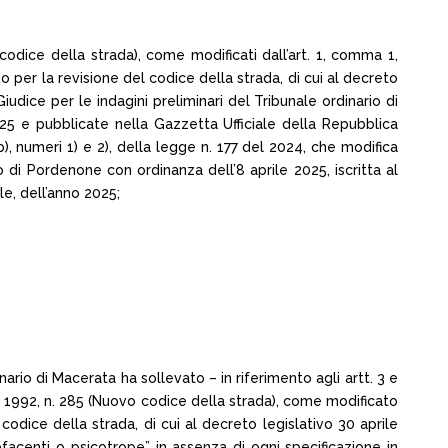
 codice della strada), come modificati dall’art. 1, comma 1,
o per la revisione del codice della strada, di cui al decreto
iudice per le indagini preliminari del Tribunale ordinario di
25 e pubblicate nella Gazzetta Ufficiale della Repubblica
b), numeri 1) e 2), della legge n. 177 del 2024, che modifica
io di Pordenone con ordinanza dell’8 aprile 2025, iscritta al
e, dell’anno 2025;
inario di Macerata ha sollevato – in riferimento agli artt. 3 e
rile 1992, n. 285 (Nuovo codice della strada), come modificato
odice della strada, di cui al decreto legislativo 30 aprile
acenti o psicotrope” in assenza di ogni specificazione in