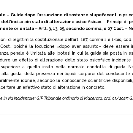
 Guida dopo l’assunzione di sostanze stupefacenti o psicotrop
dell’inciso «in stato di alterazione psico-fisica» – Principi di
mente orientata – Artt. 3, 13, 25, secondo comma, e 27 Cost. – 
ni di legittimità costituzionale dell’art. 187, commi 1 e 1-bis, cod
 Cost., poiché la locuzione «dopo aver assunto» deve essere int
nza penale è limitata alle ipotesi in cui la guida sia posta in 
rre un effetto di alterazione dello stato psicofisico incidente s
te superiore a quello insito nella normale condotta di guida. 
la guida, della presenza nei liquidi corporei del conducente 
generalmente idonee, secondo le conoscenze scientifiche disponibil
certare un effettivo stato di alterazione in concreto.
e in via incidentale; GIP Tribunale ordinario di Macerata, ord. 93/2025; G