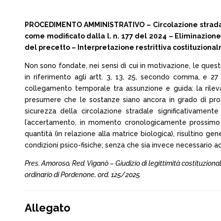
PROCEDIMENTO AMMINISTRATIVO – Circolazione stradale –
come modificato dalla l. n. 177 del 2024 – Eliminazione 
del precetto – Interpretazione restrittiva costituzional
Non sono fondate, nei sensi di cui in motivazione, le questio
in riferimento agli artt. 3, 13, 25, secondo comma, e 27
collegamento temporale tra assunzione e guida: la rileva
presumere che le sostanze siano ancora in grado di produ
sicurezza della circolazione stradale significativamen
l’accertamento, in momento cronologicamente prossimo al
quantità (in relazione alla matrice biologica), risultino 
condizioni psico-fisiche; senza che sia invece necessario ac
Pres. Amoroso, Red. Viganò – Giudizio di legittimità costituzional
ordinario di Pordenone, ord. 125/2025.
Allegato