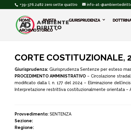
+39-376.2482 zero sette quattro
info-at-@ambientediritto
HOME
RIVISTA
GIURISPRUDENZA
DOTTRIN
ARCHIVIO STORICO
CORTE COSTITUZIONALE, 29
Giurisprudenza:
Giurisprudenza Sentenze per esteso ma
PROCEDIMENTO AMMINISTRATIVO
– Circolazione stradal
modificato dalla l. n. 177 del 2024 – Eliminazione dell’inc
Interpretazione restrittiva costituzionalmente orientata –
Provvedimento:
SENTENZA
Sezione:
Regione: