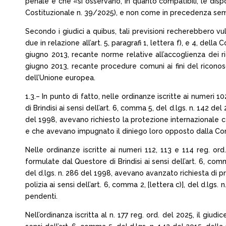
penale e che «si osservano, in quanto compatibili, le dis
Costituzionale n. 39/2025), e non come in precedenza se
Secondo i giudici a quibus, tali previsioni recherebbero vul
due in relazione all’art. 5, paragrafi 1, lettera f), e 4, de
giugno 2013, recante norme relative all’accoglienza dei r
giugno 2013, recante procedure comuni ai fini del riconosc
dell’Unione europea.
1.3.– In punto di fatto, nelle ordinanze iscritte ai numeri 
di Brindisi ai sensi dell’art. 6, comma 5, del d.lgs. n. 142 d
del 1998, avevano richiesto la protezione internazionale c
e che avevano impugnato il diniego loro opposto dalla Commi
Nelle ordinanze iscritte ai numeri 112, 113 e 114 reg. or
formulate dal Questore di Brindisi ai sensi dell’art. 6, com
del d.lgs. n. 286 del 1998, avevano avanzato richiesta di p
polizia ai sensi dell’art. 6, comma 2, [lettera c)], del d.l
pendenti.
Nell’ordinanza iscritta al n. 177 reg. ord. del 2025, il giu