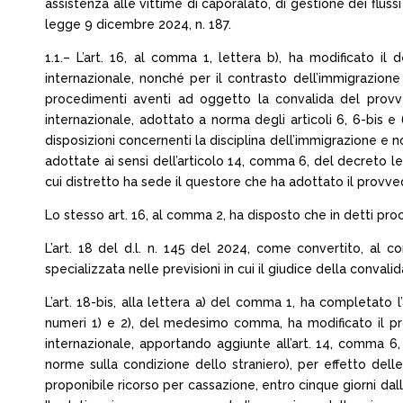
assistenza alle vittime di caporalato, di gestione dei flussi
legge 9 dicembre 2024, n. 187.
1.1.– L’art. 16, al comma 1, lettera b), ha modificato il
internazionale, nonché per il contrasto dell’immigrazione il
procedimenti aventi ad oggetto la convalida del provve
internazionale, adottato a norma degli articoli 6, 6-bis e
disposizioni concernenti la disciplina dell’immigrazione e n
adottate ai sensi dell’articolo 14, comma 6, del decreto le
cui distretto ha sede il questore che ha adottato il provv
Lo stesso art. 16, al comma 2, ha disposto che in detti pr
L’art. 18 del d.l. n. 145 del 2024, come convertito, al c
specializzata nelle previsioni in cui il giudice della convali
L’art. 18-bis, alla lettera a) del comma 1, ha completato l
numeri 1) e 2), del medesimo comma, ha modificato il pr
internazionale, apportando aggiunte all’art. 14, comma 6, 
norme sulla condizione dello straniero), per effetto dell
proponibile ricorso per cassazione, entro cinque giorni dall