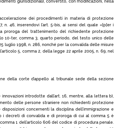
dimenti giurisdizionali), convertito, con modificazioni, nella
 l’accelerazione dei procedimenti in materia di protezione
 n. 46, inserendovi l’art. 5-bis, ai sensi del quale «[p]er i
la proroga del trattenimento del richiedente protezione
colo 10-ter, comma 3, quarto periodo, del testo unico delle
 25 luglio 1998, n. 286, nonché per la convalida delle misure
’articolo 5, comma 2, della legge 22 aprile 2005, n. 69, nel
ione della corte d’appello al tribunale sede della sezione
nnovazioni introdotte dall’art. 16, mentre, alla lettera b),
mento delle persone straniere non richiedenti protezione
 disposizioni concernenti la disciplina dell’immigrazione e
ro i decreti di convalida e di proroga di cui al comma 5 è
del comma 1 dell’articolo 606 del codice di procedura penale.