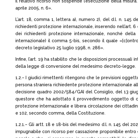
Il relativo ricorso non sospende l’esecuzione della misura
aprile 2005, n. 6».
L’art. 18, comma 1, lettera a), numero 2), del d.l. n. 145
richiedenti protezione internazionale, inserendo nell’art. 
dei richiedenti protezione internazionale, nonché dell
internazionale) il comma 5-bis, secondo il quale «[c]ont
decreto legislativo 25 luglio 1998, n. 286».
Infine, l’art. 19 ha stabilito che le disposizioni processual
della legge di conversione del medesimo decreto-legge.
1.2.– I giudici rimettenti ritengono che le previsioni ogge
persona straniera richiedente protezione internazionale alla 
decisione quadro 2002/584/GAI del Consiglio, del 13 giugn
questore che ha adottato il provvedimento oggetto di co
protezione internazionale e libera circolazione dei cittadin
e 102, secondo comma, della Costituzione.
1.2.1.– Gli artt. 18 e 18-bis del medesimo d.l. n. 145 del
impugnabile con ricorso per cassazione proponibile entro ci