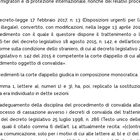
 migratori e di protezione internazionale, nonché dei relativi proce
 decreto-legge 17 febbraio 2017, n. 13 (Disposizioni urgenti per
legale), convertito, con modificazioni, nella legge 13 aprile 2017,
dimento con il quale il questore dispone il trattenimento o 
 6-ter del decreto legislativo 18 agosto 2015, n. 142, e dell’arti
orme sulla condizione dello straniero, di cui al decreto legislativo
gislativo n. 142 del 2015 è competente la corte d’appello di cui all
edimento oggetto di convalida».
ocedimenti la corte d’appello giudica in composizione monocratica.
omma 1, lettere a), numeri 1) e 3), ha, poi, replicato la sostituz
da era individuato in dette sezioni.
’adeguamento della disciplina del procedimento di convalida alle i
ocesso di cassazione avverso i decreti di convalida del tratteni
del decreto legislativo 25 luglio 1998, n. 286 (Testo unico delle
e quali il citato comma 6 dell’art. 14 attualmente recita: «[c]ont
a comunicazione, solo per i motivi di cui alle lettere a), b) e c) 