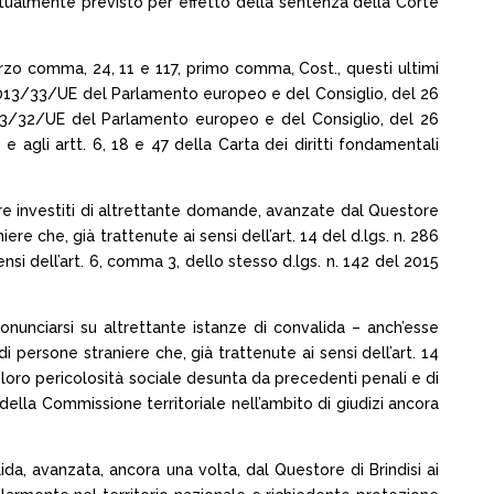
ttualmente previsto per effetto della sentenza della Corte
 terzo comma, 24, 11 e 117, primo comma, Cost., questi ultimi
tiva 2013/33/UE del Parlamento europeo e del Consiglio, del 26
 2013/32/UE del Parlamento europeo e del Consiglio, del 26
 agli artt. 6, 18 e 47 della Carta dei diritti fondamentali
ssere investiti di altrettante domande, avanzate dal Questore
ere che, già trattenute ai sensi dell’art. 14 del d.lgs. n. 286
i dell’art. 6, comma 3, dello stesso d.lgs. n. 142 del 2015
onunciarsi su altrettante istanze di convalida – anch’esse
i persone straniere che, già trattenute ai sensi dell’art. 14
 loro pericolosità sociale desunta da precedenti penali e di
 della Commissione territoriale nell’ambito di giudizi ancora
lida, avanzata, ancora una volta, dal Questore di Brindisi ai