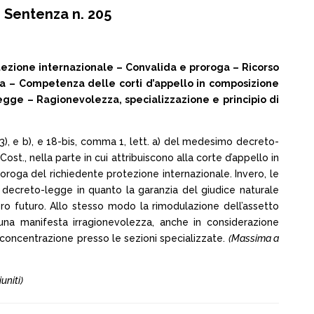
 Sentenza n. 205
zione internazionale – Convalida e proroga – Ricorso
nza – Competenza delle corti d’appello in composizione
gge – Ragionevolezza, specializzazione e principio di
 e 3), e b), e 18-bis, comma 1, lett. a) del medesimo decreto-
t., nella parte in cui attribuiscono alla corte d’appello in
ga del richiedente protezione internazionale. Invero, le
 decreto-legge in quanto la garanzia del giudice naturale
pro futuro. Allo stesso modo la rimodulazione dell’assetto
 una manifesta irragionevolezza, anche in considerazione
i concentrazione presso le sezioni specializzate.
(Massima a
uniti)