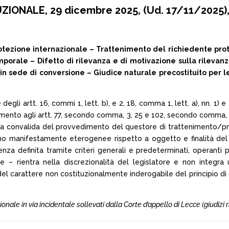
ONALE, 29 dicembre 2025, (Ud. 17/11/2025),
ione internazionale – Trattenimento del richiedente prote
emporale – Difetto di rilevanza e di motivazione sulla rileva
 sede di conversione – Giudice naturale precostituito per le
egli artt. 16, commi 1, lett. b), e 2, 18, comma 1, lett. a), nn. 1)
imento agli artt. 77, secondo comma, 3, 25 e 102, secondo comma, Cos
 convalida del provvedimento del questore di trattenimento/proro
tano manifestamente eterogenee rispetto a oggetto e finalità del
za definita tramite criteri generali e predeterminati, operanti 
 – rientra nella discrezionalità del legislatore e non integra
 del carattere non costituzionalmente inderogabile del principio d
onale in via incidentale sollevati dalla Corte d’appello di Lecce (giudizi ri