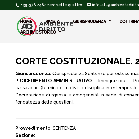
+39-376.2482 zero sette quattro
info-at-@ambientediritto
HOME
RIVISTA
GIURISPRUDENZA
DOTTRIN
ARCHIVIO STORICO
CORTE COSTITUZIONALE, 29
Giurisprudenza:
Giurisprudenza Sentenze per esteso ma
PROCEDIMENTO AMMINISTRATIVO
– Immigrazione – Pro
cassazione (termine e motivi) e disciplina intertemporal
Decretazione d’urgenza e omogeneità in sede di conversi
fondatezza delle questioni.
Provvedimento:
SENTENZA
Sezione: