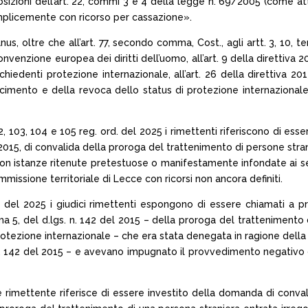
posizioni dell’art. 22, commi 3 e 4 della legge n. 69/2005 (come a
mplicemente con ricorso per cassazione».
nus, oltre che all’art. 77, secondo comma, Cost., agli artt. 3, 10,
lla Convenzione europea dei diritti dell’uomo, all’art. 9 della diret
ichiedenti protezione internazionale, all’art. 26 della direttiva
imento e della revoca dello status di protezione internazionale e
102, 103, 104 e 105 reg. ord. del 2025 i rimettenti riferiscono di e
el 2015, di convalida della proroga del trattenimento di persone strani
on istanze ritenute pretestuose o manifestamente infondate ai sens
ssione territoriale di Lecce con ricorsi non ancora definiti.
d. del 2025 i giudici rimettenti espongono di essere chiamati a pr
ma 5, del d.lgs. n. 142 del 2015 – della proroga del trattenimento d
rotezione internazionale – che era stata denegata in ragione della
gs. n. 142 del 2015 – e avevano impugnato il provvedimento negativo
dice rimettente riferisce di essere investito della domanda di conva