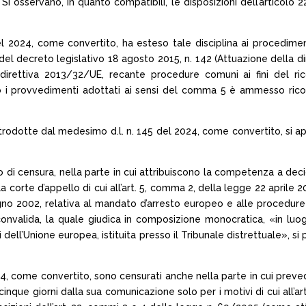
. Si osservano, in quanto compatibili, le disposizioni dell’articol
 del 2024, come convertito, ha esteso tale disciplina ai procedim
6 del decreto legislativo 18 agosto 2015, n. 142 (Attuazione della
a direttiva 2013/32/UE, recante procedure comuni ai fini del r
ro i provvedimenti adottati ai sensi del comma 5 è ammesso ricor
i introdotte dal medesimo d.l. n. 145 del 2024, come convertito, si a
tto di censura, nella parte in cui attribuiscono la competenza a de
corte d’appello di cui all’art. 5, comma 2, della legge 22 aprile 20
o 2002, relativa al mandato d’arresto europeo e alle procedure d
nvalida, la quale giudica in composizione monocratica, «in luogo
i dell’Unione europea, istituita presso il Tribunale distrettuale», s
 2024, come convertito, sono censurati anche nella parte in cui pr
nque giorni dalla sua comunicazione solo per i motivi di cui all’art