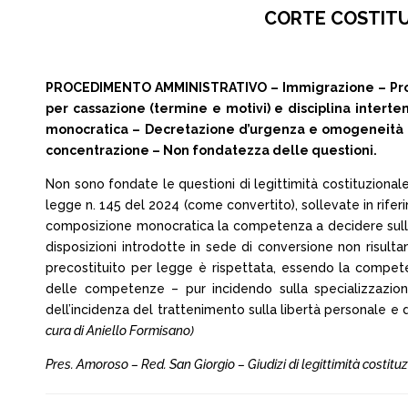
CORTE COSTITUZI
PROCEDIMENTO AMMINISTRATIVO – Immigrazione – Protez
per cassazione (termine e motivi) e disciplina intert
monocratica – Decretazione d’urgenza e omogeneità in
concentrazione – Non fondatezza delle questioni.
Non sono fondate le questioni di legittimità costituzionale d
legge n. 145 del 2024 (come convertito), sollevate in rifer
composizione monocratica la competenza a decidere sulla
disposizioni introdotte in sede di conversione non risul
precostituito per legge è rispettata, essendo la competen
delle competenze – pur incidendo sulla specializzazione
dell’incidenza del trattenimento sulla libertà personale e
cura di Aniello Formisano)
Pres. Amoroso – Red. San Giorgio – Giudizi di legittimità costituzi