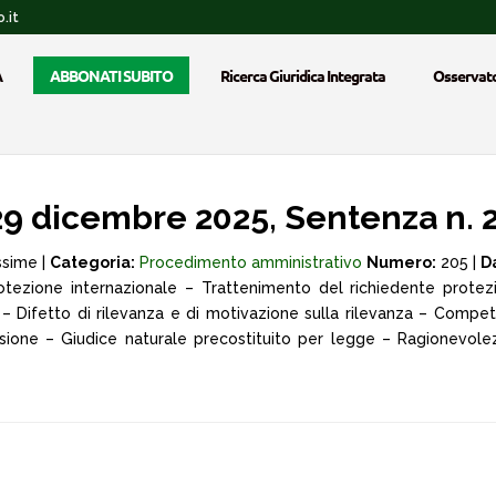
.it
A
ABBONATI SUBITO
Ricerca Giuridica Integrata
Osservato
 dicembre 2025, Sentenza n. 
ssime |
Categoria:
Procedimento amministrativo
Numero:
205 |
D
tezione internazionale – Trattenimento del richiedente protez
e – Difetto di rilevanza e di motivazione sulla rilevanza – Compe
one – Giudice naturale precostituito per legge – Ragionevolez