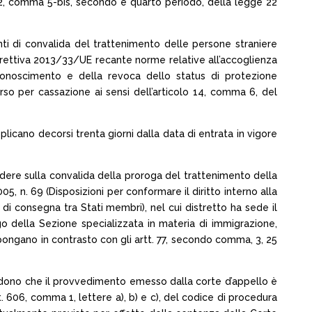
o 22, comma 5-bis, secondo e quarto periodo, della legge 22
enti di convalida del trattenimento delle persone straniere
 direttiva 2013/33/UE recante norme relative all’accoglienza
iconoscimento e della revoca dello status di protezione
so per cassazione ai sensi dell’articolo 14, comma 6, del
pplicano decorsi trenta giorni dalla data di entrata in vigore
cidere sulla convalida della proroga del trattenimento della
05, n. 69 (Disposizioni per conformare il diritto interno alla
i consegna tra Stati membri), nel cui distretto ha sede il
 della Sezione specializzata in materia di immigrazione,
i pongano in contrasto con gli artt. 77, secondo comma, 3, 25
evedono che il provvedimento emesso dalla corte d’appello è
. 606, comma 1, lettere a), b) e c), del codice di procedura