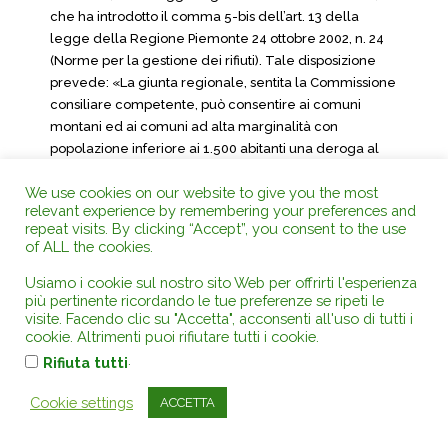
che ha introdotto il comma 5-bis dell’art. 13 della
legge della Regione Piemonte 24 ottobre 2002, n. 24
(Norme per la gestione dei rifiuti). Tale disposizione
prevede: «La giunta regionale, sentita la Commissione
consiliare competente, può consentire ai comuni
montani ed ai comuni ad alta marginalità con
popolazione inferiore ai 1.500 abitanti una deroga al
raggiungimento degli obiettivi di raccolta
We use cookies on our website to give you the most
differenziata, stabilendo i relativi criteri e modalità».
relevant experience by remembering your preferences and
repeat visits. By clicking “Accept”, you consent to the use
Lo Stato ha impugnato la suddetta norma in quanto
of ALL the cookies.
avrebbe introdotto una disciplina difforme da quella
contenuta nell’art. 205, comma 1-bis, del decreto
Usiamo i cookie sul nostro sito Web per offrirti l'esperienza
legislativo 3 aprile 2006, n. 152 (Norme in materia
più pertinente ricordando le tue preferenze se ripeti le
ambientale), secondo cui le deroghe agli obiettivi
visite. Facendo clic su "Accetta", acconsenti all'uso di tutti i
cookie. Altrimenti puoi rifiutare tutti i cookie.
della raccolta differenziata possono essere
.
autorizzate, su richiesta del Comune interessato, dal
Rifiuta tutti
Ministro dell’ambiente.
Cookie settings
ACCETTA
La difesa regionale ha chiesto il rigetto della
questione, affermando che gli obiettivi della raccolta