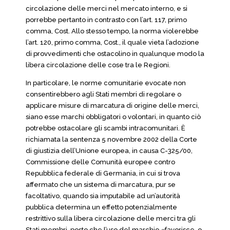
circolazione delle merci nel mercato interno, e si
porrebbe pertanto in contrasto con l’art. 117, primo
comma, Cost. Allo stesso tempo, la norma violerebbe
l’art. 120, primo comma, Cost., il quale vieta l’adozione
di provvedimenti che ostacolino in qualunque modo la
libera circolazione delle cose tra le Regioni.
In particolare, le norme comunitarie evocate non
consentirebbero agli Stati membri di regolare o
applicare misure di marcatura di origine delle merci,
siano esse marchi obbligatori o volontari, in quanto ciò
potrebbe ostacolare gli scambi intracomunitari. È
richiamata la sentenza 5 novembre 2002 della Corte
di giustizia dell’Unione europea, in causa C-325/00,
Commissione delle Comunità europee contro
Repubblica federale di Germania, in cui si trova
affermato che un sistema di marcatura, pur se
facoltativo, quando sia imputabile ad un’autorità
pubblica determina un effetto potenzialmente
restrittivo sulla libera circolazione delle merci tra gli
Stati membri, posto che l’uso del marchio «favorisce, o