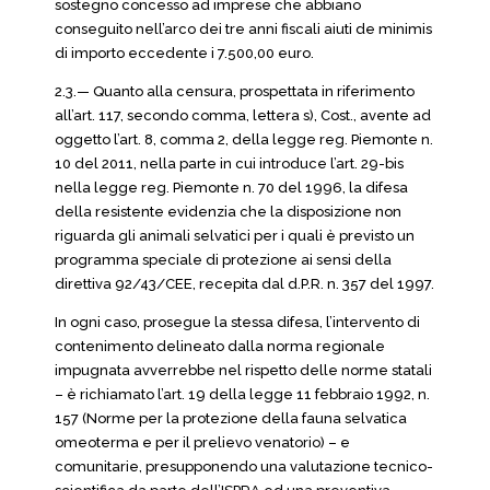
sostegno concesso ad imprese che abbiano
conseguito nell’arco dei tre anni fiscali aiuti de minimis
di importo eccedente i 7.500,00 euro.
2.3.— Quanto alla censura, prospettata in riferimento
all’art. 117, secondo comma, lettera s), Cost., avente ad
oggetto l’art. 8, comma 2, della legge reg. Piemonte n.
10 del 2011, nella parte in cui introduce l’art. 29-bis
nella legge reg. Piemonte n. 70 del 1996, la difesa
della resistente evidenzia che la disposizione non
riguarda gli animali selvatici per i quali è previsto un
programma speciale di protezione ai sensi della
direttiva 92/43/CEE, recepita dal d.P.R. n. 357 del 1997.
In ogni caso, prosegue la stessa difesa, l’intervento di
contenimento delineato dalla norma regionale
impugnata avverrebbe nel rispetto delle norme statali
– è richiamato l’art. 19 della legge 11 febbraio 1992, n.
157 (Norme per la protezione della fauna selvatica
omeoterma e per il prelievo venatorio) – e
comunitarie, presupponendo una valutazione tecnico-