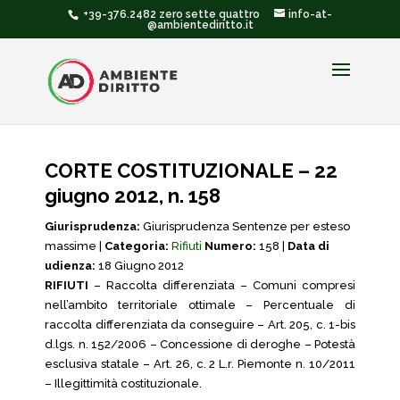
+39-376.2482 zero sette quattro
info-at-
@ambientediritto.it
CORTE COSTITUZIONALE – 22
giugno 2012, n. 158
Giurisprudenza:
Giurisprudenza Sentenze per esteso
massime |
Categoria:
Rifiuti
Numero:
158 |
Data di
udienza:
18 Giugno 2012
RIFIUTI
– Raccolta differenziata – Comuni compresi
nell’ambito territoriale ottimale – Percentuale di
raccolta differenziata da conseguire – Art. 205, c. 1-bis
d.lgs. n. 152/2006 – Concessione di deroghe – Potestà
esclusiva statale – Art. 26, c. 2 L.r. Piemonte n. 10/2011
– Illegittimità costituzionale.