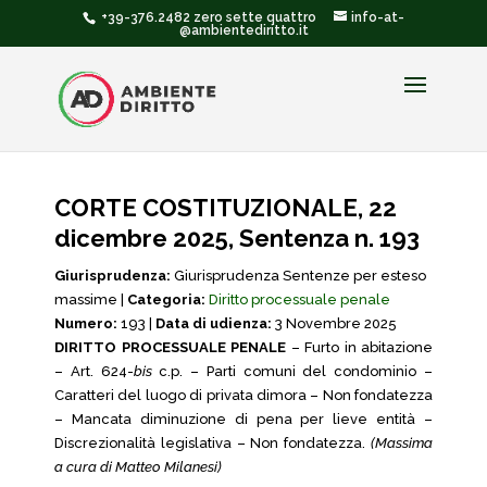
+39-376.2482 zero sette quattro
info-at-
@ambientediritto.it
CORTE COSTITUZIONALE, 22
dicembre 2025, Sentenza n. 193
Giurisprudenza:
Giurisprudenza Sentenze per esteso
massime |
Categoria:
Diritto processuale penale
Numero:
193 |
Data di udienza:
3 Novembre 2025
DIRITTO PROCESSUALE PENALE
– Furto in abitazione
– Art. 624-
bis
c.p. – Parti comuni del condominio –
Caratteri del luogo di privata dimora – Non fondatezza
– Mancata diminuzione di pena per lieve entità –
Discrezionalità legislativa – Non fondatezza.
(Massima
a cura di Matteo Milanesi)