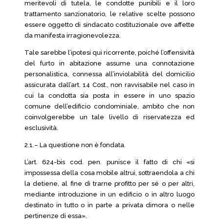
meritevoli di tutela, le condotte punibili e il loro
trattamento sanzionatorio, le relative scelte possono
essere oggetto di sindacato costituzionale ove affette
da manifesta irragionevolezza.
Tale sarebbe l’ipotesi qui ricorrente, poiché l’offensività
del furto in abitazione assume una connotazione
personalistica, connessa all’inviolabilità del domicilio
assicurata dall’art. 14 Cost., non ravvisabile nel caso in
cui la condotta sia posta in essere in uno spazio
comune dell’edificio condominiale, ambito che non
coinvolgerebbe un tale livello di riservatezza ed
esclusività.
2.1.– La questione non è fondata.
L’art. 624-bis cod. pen. punisce il fatto di chi «si
impossessa della cosa mobile altrui, sottraendola a chi
la detiene, al fine di trarne profitto per sé o per altri,
mediante introduzione in un edificio o in altro luogo
destinato in tutto o in parte a privata dimora o nelle
pertinenze di essa».