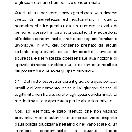
e gli spazi comuni di un edificio condominiale.
Questi ultimi, per vero, coinvolgerebbero «un diverso
livello di riservatezza ed esclusività», in quanto
normalmente frequentati da un numero elevato di
persone, spesso fra loro sconosciute, che accedono
all’edificio condominiale, anche per ragioni familiari o
lavorative, in virtù del consenso prestato da alcuni
soltanto degli aventi diritto, dimodoché il livello di
sicurezza e riservatezza coessenziale alla nozione di
«privata dimora» sarebbe, qui, «decisamente ridotto e
più prossimo a quello degli spazi pubblici».
2.3.– Del resto, osserva ancora il giudice a quo, per altri
profili dell’ordinamento penale la giurisprudenza di
legittimità non ha assicurato agli spazi condominiali la
medesima tutela apprestata per le abitazioni private.
Così, ad esempio, è stato ritenuto che non vadano
preventivamente autorizzate le riprese video disposte
dalla polizia giudiziaria nell’atrio o nel vano scale di un
immobile condominiale, in quanto «luogo