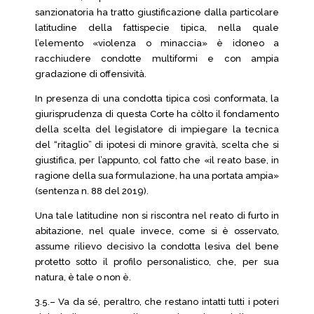
sanzionatoria ha tratto giustificazione dalla particolare
latitudine della fattispecie tipica, nella quale
l’elemento «violenza o minaccia» è idoneo a
racchiudere condotte multiformi e con ampia
gradazione di offensività.
In presenza di una condotta tipica così conformata, la
giurisprudenza di questa Corte ha còlto il fondamento
della scelta del legislatore di impiegare la tecnica
del “ritaglio” di ipotesi di minore gravità, scelta che si
giustifica, per l’appunto, col fatto che «il reato base, in
ragione della sua formulazione, ha una portata ampia»
(sentenza n. 88 del 2019).
Una tale latitudine non si riscontra nel reato di furto in
abitazione, nel quale invece, come si è osservato,
assume rilievo decisivo la condotta lesiva del bene
protetto sotto il profilo personalistico, che, per sua
natura, è tale o non è.
3.5.– Va da sé, peraltro, che restano intatti tutti i poteri