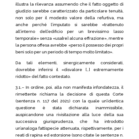
illustra la rilevanza assumendo che il fatto oggetto di
giudizio sarebbe caratterizzato da particolare tenuità,
non solo per il modesto valore della refurtiva, ma
anche perché l’imputato si sarebbe «trattenuto
all’interno dell’edificio per un brevissimo lasso
temporale» senza «usa[re] alcuna effrazione», mentre
la persona offesa avrebbe «perso il possesso dei propri
beni solo per un periodo di tempo molto limitato».
Da tali elementi, sinergicamente considerati,
dovrebbe inferirsi il «disvalore […] estremamente
ridotto» del fatto contestato.
3.1.– In ordine, poi, alla non manifesta infondatezza, il
rimettente richiama la decisione di questa Corte
(sentenza n. 117 del 2021) con la quale un’identica
questione è stata dichiarata inammissibile,
auspicandone una rivisitazione alla luce della sua
successiva giurisprudenza, che ha introdotto
un’analoga fattispecie attenuata, rispettivamente, per i
reati di rapina ed estorsione (sono citate le sentenze n.