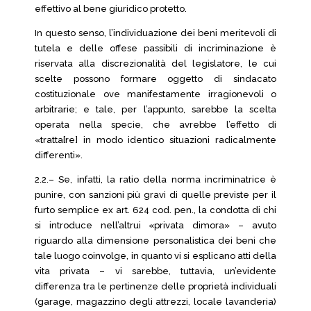
effettivo al bene giuridico protetto.
In questo senso, l’individuazione dei beni meritevoli di
tutela e delle offese passibili di incriminazione è
riservata alla discrezionalità del legislatore, le cui
scelte possono formare oggetto di sindacato
costituzionale ove manifestamente irragionevoli o
arbitrarie; e tale, per l’appunto, sarebbe la scelta
operata nella specie, che avrebbe l’effetto di
«tratta[re] in modo identico situazioni radicalmente
differenti».
2.2.– Se, infatti, la ratio della norma incriminatrice è
punire, con sanzioni più gravi di quelle previste per il
furto semplice ex art. 624 cod. pen., la condotta di chi
si introduce nell’altrui «privata dimora» – avuto
riguardo alla dimensione personalistica dei beni che
tale luogo coinvolge, in quanto vi si esplicano atti della
vita privata – vi sarebbe, tuttavia, un’evidente
differenza tra le pertinenze delle proprietà individuali
(garage, magazzino degli attrezzi, locale lavanderia)