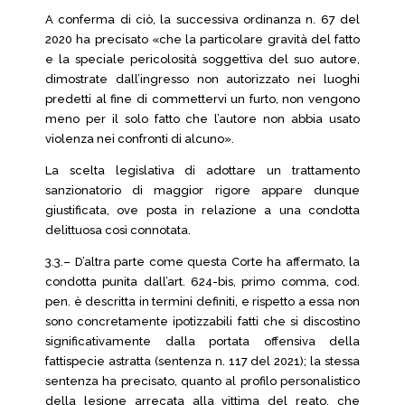
A conferma di ciò, la successiva ordinanza n. 67 del
2020 ha precisato «che la particolare gravità del fatto
e la speciale pericolosità soggettiva del suo autore,
dimostrate dall’ingresso non autorizzato nei luoghi
predetti al fine di commettervi un furto, non vengono
meno per il solo fatto che l’autore non abbia usato
violenza nei confronti di alcuno».
La scelta legislativa di adottare un trattamento
sanzionatorio di maggior rigore appare dunque
giustificata, ove posta in relazione a una condotta
delittuosa così connotata.
3.3.– D’altra parte come questa Corte ha affermato, la
condotta punita dall’art. 624-bis, primo comma, cod.
pen. è descritta in termini definiti, e rispetto a essa non
sono concretamente ipotizzabili fatti che si discostino
significativamente dalla portata offensiva della
fattispecie astratta (sentenza n. 117 del 2021); la stessa
sentenza ha precisato, quanto al profilo personalistico
della lesione arrecata alla vittima del reato, che