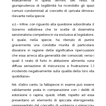
esattamente in questi termini, del resto, la
giurisprudenza di legittimità ha ricondotto gli spazi
comuni condominiali al concetto di «privata dimora»
rilevante nella specie.
4.2.– Infine, con riguardo alla questione subordinata, il
Governo sottolinea che le scelte di dosimetria
sanzionatoria competono in via esclusiva al legislatore,
il quale, nella specie, ha ritenuto di punire
gravemente una condotta munita di particolare
disvalore in ragione delle significative ripercussioni
che essa arreca alla generalità dei consociati, verso i
quali il reato di furto in abitazione alimenta «una
diffusa sensazione di insicurezza e frustrazione […]
incidendo negativamente sulla qualità della loro vita
quotidiana».
Né, d’altro canto, la fattispecie in esame può essere
validamente posta in comparazione con i delitti di
estorsione o rapina; questi, infatti, rispetto ad essa
presentano un elemento di spiccata eterogeneità,
rappresentato dal concetto di «violenza o minaccia»