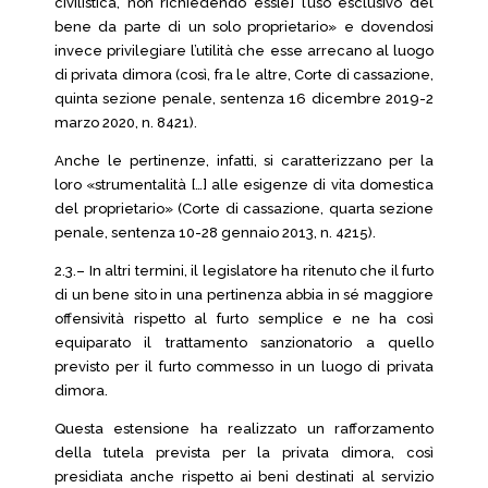
civilistica, non richiedendo ess[e] l’uso esclusivo del
bene da parte di un solo proprietario» e dovendosi
invece privilegiare l’utilità che esse arrecano al luogo
di privata dimora (così, fra le altre, Corte di cassazione,
quinta sezione penale, sentenza 16 dicembre 2019-2
marzo 2020, n. 8421).
Anche le pertinenze, infatti, si caratterizzano per la
loro «strumentalità […] alle esigenze di vita domestica
del proprietario» (Corte di cassazione, quarta sezione
penale, sentenza 10-28 gennaio 2013, n. 4215).
2.3.– In altri termini, il legislatore ha ritenuto che il furto
di un bene sito in una pertinenza abbia in sé maggiore
offensività rispetto al furto semplice e ne ha così
equiparato il trattamento sanzionatorio a quello
previsto per il furto commesso in un luogo di privata
dimora.
Questa estensione ha realizzato un rafforzamento
della tutela prevista per la privata dimora, così
presidiata anche rispetto ai beni destinati al servizio