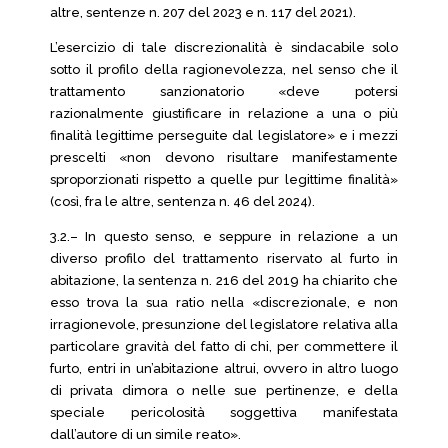
altre, sentenze n. 207 del 2023 e n. 117 del 2021).
L’esercizio di tale discrezionalità è sindacabile solo
sotto il profilo della ragionevolezza, nel senso che il
trattamento sanzionatorio «deve potersi
razionalmente giustificare in relazione a una o più
finalità legittime perseguite dal legislatore» e i mezzi
prescelti «non devono risultare manifestamente
sproporzionati rispetto a quelle pur legittime finalità»
(così, fra le altre, sentenza n. 46 del 2024).
3.2.– In questo senso, e seppure in relazione a un
diverso profilo del trattamento riservato al furto in
abitazione, la sentenza n. 216 del 2019 ha chiarito che
esso trova la sua ratio nella «discrezionale, e non
irragionevole, presunzione del legislatore relativa alla
particolare gravità del fatto di chi, per commettere il
furto, entri in un’abitazione altrui, ovvero in altro luogo
di privata dimora o nelle sue pertinenze, e della
speciale pericolosità soggettiva manifestata
dall’autore di un simile reato».