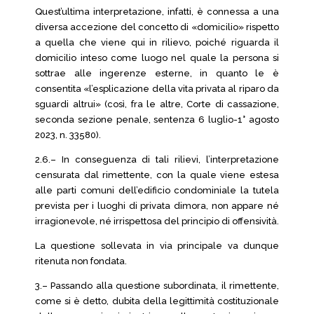
Quest’ultima interpretazione, infatti, è connessa a una
diversa accezione del concetto di «domicilio» rispetto
a quella che viene qui in rilievo, poiché riguarda il
domicilio inteso come luogo nel quale la persona si
sottrae alle ingerenze esterne, in quanto le è
consentita «l’esplicazione della vita privata al riparo da
sguardi altrui» (così, fra le altre, Corte di cassazione,
seconda sezione penale, sentenza 6 luglio-1° agosto
2023, n. 33580).
2.6.– In conseguenza di tali rilievi, l’interpretazione
censurata dal rimettente, con la quale viene estesa
alle parti comuni dell’edificio condominiale la tutela
prevista per i luoghi di privata dimora, non appare né
irragionevole, né irrispettosa del principio di offensività.
La questione sollevata in via principale va dunque
ritenuta non fondata.
3.– Passando alla questione subordinata, il rimettente,
come si è detto, dubita della legittimità costituzionale