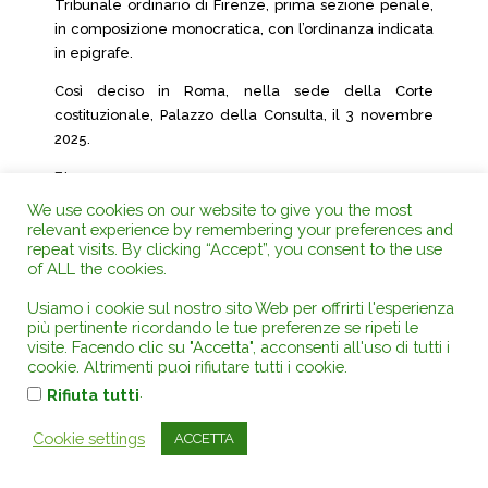
Tribunale ordinario di Firenze, prima sezione penale,
in composizione monocratica, con l’ordinanza indicata
in epigrafe.
Così deciso in Roma, nella sede della Corte
costituzionale, Palazzo della Consulta, il 3 novembre
2025.
F.to:
We use cookies on our website to give you the most
Giovanni AMOROSO, Presidente
relevant experience by remembering your preferences and
repeat visits. By clicking “Accept”, you consent to the use
Roberto Nicola CASSINELLI, Redattore
of ALL the cookies.
Roberto MILANA, Direttore della Cancelleria
Usiamo i cookie sul nostro sito Web per offrirti l'esperienza
più pertinente ricordando le tue preferenze se ripeti le
Depositata in Cancelleria il 22 dicembre 2025
visite. Facendo clic su "Accetta", acconsenti all'uso di tutti i
cookie. Altrimenti puoi rifiutare tutti i cookie.
Il Direttore della Cancelleria
.
Rifiuta tutti
F.to: Roberto MILANA
Cookie settings
ACCETTA
RICERCA GENERALE su tutta la Rivista.