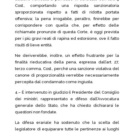
Cost., comportando una risposta sanzionatoria
sproporzionata rispetto a fatti di ridotta portata
offensiva; la pena irrogabile, peraltro, finirebbe per
corrispondere con quella che, per effetto delle
richiamate pronunzie di questa Corte, è oggi prevista
per i più gravi reati di rapina ed estorsione, ove il fatto
risulti di lieve entità.
Ne deriverebbe, inoltre, un effetto frustrante per la
finalità rieducativa della pena, espressa dall’art. 27,
terzo comma, Cost., perché una sanzione violativa del
canone di proporzionalità verrebbe necessariamente
percepita dal condannato come ingiusta.
4.– È intervenuto in giudizio il Presidente del Consiglio
dei ministri, rappresentato e difeso dall’Avvocatura
generale dello Stato, che ha chiesto dichiararsi le
questioni non fondate.
La difesa erariale ha sostenuto che la scelta del
legislatore di equiparare tutte le pertinenze ai luoghi