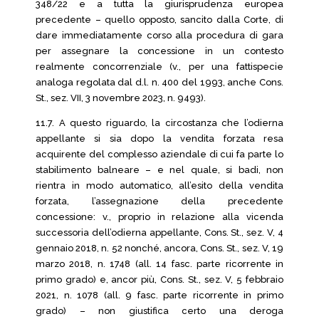
348/22 e a tutta la giurisprudenza europea
precedente – quello opposto, sancito dalla Corte, di
dare immediatamente corso alla procedura di gara
per assegnare la concessione in un contesto
realmente concorrenziale (v., per una fattispecie
analoga regolata dal d.l. n. 400 del 1993, anche Cons.
St., sez. VII, 3 novembre 2023, n. 9493).
11.7. A questo riguardo, la circostanza che l’odierna
appellante si sia dopo la vendita forzata resa
acquirente del complesso aziendale di cui fa parte lo
stabilimento balneare – e nel quale, si badi, non
rientra in modo automatico, all’esito della vendita
forzata, l’assegnazione della precedente
concessione: v., proprio in relazione alla vicenda
successoria dell’odierna appellante, Cons. St., sez. V, 4
gennaio 2018, n. 52 nonché, ancora, Cons. St., sez. V, 19
marzo 2018, n. 1748 (all. 14 fasc. parte ricorrente in
primo grado) e, ancor più, Cons. St., sez. V, 5 febbraio
2021, n. 1078 (all. 9 fasc. parte ricorrente in primo
grado) – non giustifica certo una deroga