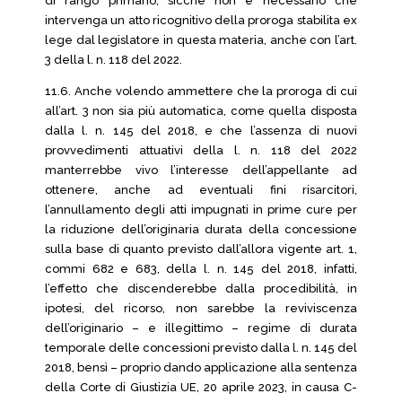
di rango primario, sicché non è necessario che
intervenga un atto ricognitivo della proroga stabilita ex
lege dal legislatore in questa materia, anche con l’art.
3 della l. n. 118 del 2022.
11.6. Anche volendo ammettere che la proroga di cui
all’art. 3 non sia più automatica, come quella disposta
dalla l. n. 145 del 2018, e che l’assenza di nuovi
provvedimenti attuativi della l. n. 118 del 2022
manterrebbe vivo l’interesse dell’appellante ad
ottenere, anche ad eventuali fini risarcitori,
l’annullamento degli atti impugnati in prime cure per
la riduzione dell’originaria durata della concessione
sulla base di quanto previsto dall’allora vigente art. 1,
commi 682 e 683, della l. n. 145 del 2018, infatti,
l’effetto che discenderebbe dalla procedibilità, in
ipotesi, del ricorso, non sarebbe la reviviscenza
dell’originario – e illegittimo – regime di durata
temporale delle concessioni previsto dalla l. n. 145 del
2018, bensì – proprio dando applicazione alla sentenza
della Corte di Giustizia UE, 20 aprile 2023, in causa C-