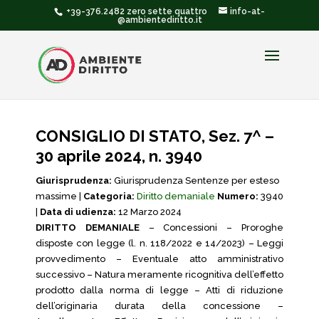
+39-376.2482 zero sette quattro
info-at-
@ambientediritto.it
CONSIGLIO DI STATO, Sez. 7^ –
30 aprile 2024, n. 3940
Giurisprudenza:
Giurisprudenza Sentenze per esteso
massime |
Categoria:
Diritto demaniale
Numero:
3940
|
Data di udienza:
12 Marzo 2024
DIRITTO DEMANIALE
– Concessioni – Proroghe
disposte con legge (l. n. 118/2022 e 14/2023) – Leggi
provvedimento – Eventuale atto amministrativo
successivo – Natura meramente ricognitiva dell’effetto
prodotto dalla norma di legge – Atti di riduzione
dell’originaria durata della concessione –