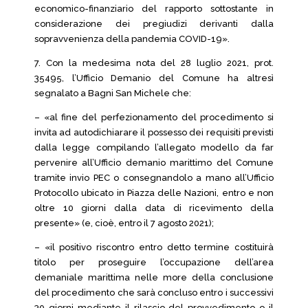
economico-finanziario del rapporto sottostante in
considerazione dei pregiudizi derivanti dalla
sopravvenienza della pandemia COVID-19».
7. Con la medesima nota del 28 luglio 2021, prot.
35495, l’Ufficio Demanio del Comune ha altresì
segnalato a Bagni San Michele che:
– «al fine del perfezionamento del procedimento si
invita ad autodichiarare il possesso dei requisiti previsti
dalla legge compilando l’allegato modello da far
pervenire all’Ufficio demanio marittimo del Comune
tramite invio PEC o consegnandolo a mano all’Ufficio
Protocollo ubicato in Piazza delle Nazioni, entro e non
oltre 10 giorni dalla data di ricevimento della
presente» (e, cioè, entro il 7 agosto 2021);
– «il positivo riscontro entro detto termine costituirà
titolo per proseguire l’occupazione dell’area
demaniale marittima nelle more della conclusione
del procedimento che sarà concluso entro i successivi
30 giorni mediante il rilascio del provvedimento o il