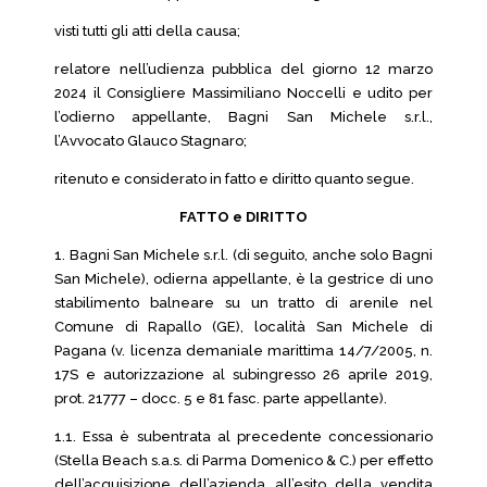
visti tutti gli atti della causa;
relatore nell’udienza pubblica del giorno 12 marzo
2024 il Consigliere Massimiliano Noccelli e udito per
l’odierno appellante, Bagni San Michele s.r.l.,
l’Avvocato Glauco Stagnaro;
ritenuto e considerato in fatto e diritto quanto segue.
FATTO e DIRITTO
1. Bagni San Michele s.r.l. (di seguito, anche solo Bagni
San Michele), odierna appellante, è la gestrice di uno
stabilimento balneare su un tratto di arenile nel
Comune di Rapallo (GE), località San Michele di
Pagana (v. licenza demaniale marittima 14/7/2005, n.
17S e autorizzazione al subingresso 26 aprile 2019,
prot. 21777 – docc. 5 e 81 fasc. parte appellante).
1.1. Essa è subentrata al precedente concessionario
(Stella Beach s.a.s. di Parma Domenico & C.) per effetto
dell’acquisizione dell’azienda all’esito della vendita