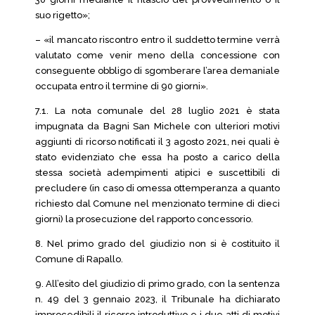
suo rigetto»;
– «il mancato riscontro entro il suddetto termine verrà
valutato come venir meno della concessione con
conseguente obbligo di sgomberare l’area demaniale
occupata entro il termine di 90 giorni».
7.1. La nota comunale del 28 luglio 2021 è stata
impugnata da Bagni San Michele con ulteriori motivi
aggiunti di ricorso notificati il 3 agosto 2021, nei quali è
stato evidenziato che essa ha posto a carico della
stessa società adempimenti atipici e suscettibili di
precludere (in caso di omessa ottemperanza a quanto
richiesto dal Comune nel menzionato termine di dieci
giorni) la prosecuzione del rapporto concessorio.
8. Nel primo grado del giudizio non si è costituito il
Comune di Rapallo.
9. All’esito del giudizio di primo grado, con la sentenza
n. 49 del 3 gennaio 2023, il Tribunale ha dichiarato
improcedibili il ricorso introduttivo e i due atti di motivi