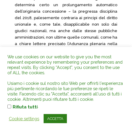
determina certo un prolungamento automatico
dell’originaria concessione – la pregressa disciplina
del 2018, palesemente contraria ai principi del diritto
unionale e, come tale, disapplicabile non solo dai
giudici nazionali, ma anche dalle stesse pubbliche
amministrazioni, non ultime quelle comunali, come ha
a chiare lettere precisato l’Adunanza plenaria nella
sentenza n. 17 del 2021.
We use cookies on our website to give you the most
14. Ne consegue, anche per le ragioni sin qui esposte,
relevant experience by remembering your preferences and
repeat visits. By clicking “Accept”, you consent to the use
l’improcedibilità, nei sensi precisati, del ricorso
of ALL the cookies.
originario, rimanendo estranea al thema decidendum
del presente giudizio la questione, ben diversa e ben
Usiamo i cookie sul nostro sito Web per offrirti l'esperienza
più delicata, relativa alla legittimità delle proroghe via
più pertinente ricordando le tue preferenze se ripeti le
via concesse dal legislatore italiano con le successive
visite. Facendo clic su "Accetta", acconsenti all'uso di tutti i
cookie. Altrimenti puoi rifiutare tutti i cookie.
modifiche legislative.
.
Rifiuta tutti
15. La conferma dell’improcedibilità, anche per le
ragioni sin qui esposte, esime il Collegio dall’esame
Cookie settings
ACCETTA
dei molteplici motivi di ricorso proposti in primo grado,
dato che comunque permarrebbe l’effetto di proroga